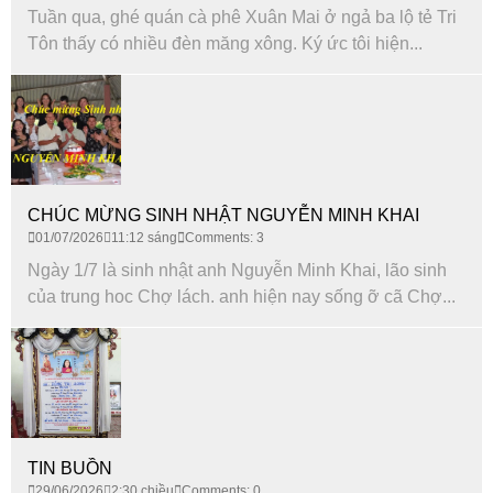
Tuần qua, ghé quán cà phê Xuân Mai ở ngả ba lộ tẻ Tri
Tôn thấy có nhiều đèn măng xông. Ký ức tôi hiện...
CHÚC MỪNG SINH NHẬT NGUYỄN MINH KHAI
01/07/2026
11:12 sáng
Comments: 3
Ngày 1/7 là sinh nhật anh Nguyễn Minh Khai, lão sinh
của trung hoc Chợ lách. anh hiện nay sống ỡ cã Chợ...
TIN BUỒN
29/06/2026
2:30 chiều
Comments: 0