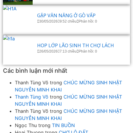
GẶP VĂN NĂNG Ở GÒ VẤP
30/05/2026
9:52 chiều
Phản hồi: 0
HOP LỚP LÃO SINH TH CHỢ LÁCH
26/05/2026
7:13 chiều
Phản hồi: 0
Các bình luận mới nhất
Thanh Tùng Võ
trong
CHÚC MỪNG SINH NHẬT
NGUYỄN MINH KHAI
Thanh Tùng Võ
trong
CHÚC MỪNG SINH NHẬT
NGUYỄN MINH KHAI
Thanh Tùng Võ
trong
CHÚC MỪNG SINH NHẬT
NGUYỄN MINH KHAI
Ngọc Thu
trong
TIN BUỒN
Hoai Thuong
trong
CHỢ LỘ ĐẤT