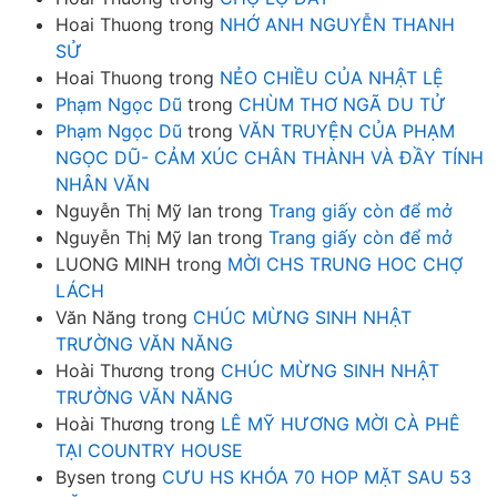
Hoai Thuong
trong
NHỚ ANH NGUYỄN THANH
SỬ
Hoai Thuong
trong
NẺO CHIỀU CỦA NHẬT LỆ
Phạm Ngọc Dũ
trong
CHÙM THƠ NGÃ DU TỬ
Phạm Ngọc Dũ
trong
VĂN TRUYỆN CỦA PHẠM
NGỌC DŨ- CẢM XÚC CHÂN THÀNH VÀ ĐẦY TÍNH
NHÂN VĂN
Nguyễn Thị Mỹ lan
trong
Trang giấy còn để mở
Nguyễn Thị Mỹ lan
trong
Trang giấy còn để mở
LUONG MINH
trong
MỜI CHS TRUNG HOC CHỢ
LÁCH
Văn Năng
trong
CHÚC MỪNG SINH NHẬT
TRƯỜNG VĂN NĂNG
Hoài Thương
trong
CHÚC MỪNG SINH NHẬT
TRƯỜNG VĂN NĂNG
Hoài Thương
trong
LÊ MỸ HƯƠNG MỜI CÀ PHÊ
TẠI COUNTRY HOUSE
Bysen
trong
CƯU HS KHÓA 70 HOP MẶT SAU 53