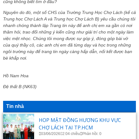
cũng không biết tìm ở đâu?
Nguyên do đó, một số CHS của Trường Trung Học Chợ Lách (kể cả
Trung học Chợ Lách A và Trung học Chợ Lách B) yêu cầu chúng tôi
nhanh chóng thành lập Trang tin này để anh chị em xa gần có nơi
thăm hỏi, trao đổi những ý kiến cũng như giải trí cho một ngày làm
việc mệt nhọc. Chúng tôi mong được sự góp ý, đóng góp bài vở
của quý thầy cô, các anh chị em đã từng dạy và học trong những
ngôi trường này để trang tin ngày càng hấp dẫn, nối kết được bạn
bè khắp nơi.
Hồ Nam Hoa
Đệ thất B (NK63)
Tin nhà
HOP MẶT ĐỒNG HƯƠNG KHU VỰC
CHỢ LÁCH TẠI TP.HCM
03/06/2026
2:04 chiều
Phản hồi: 0