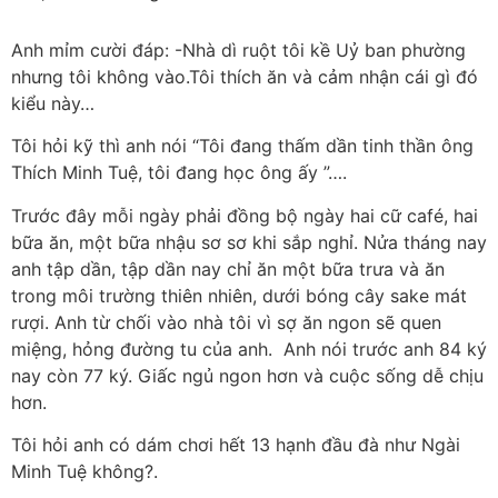
Anh mỉm cười đáp: -Nhà dì ruột tôi kề Uỷ ban phường
nhưng tôi không vào.Tôi thích ăn và cảm nhận cái gì đó
kiểu này…
Tôi hỏi kỹ thì anh nói “Tôi đang thấm dần tinh thần ông
Thích Minh Tuệ, tôi đang học ông ấy ”….
Trước đây mỗi ngày phải đồng bộ ngày hai cữ café, hai
bữa ăn, một bữa nhậu sơ sơ khi sắp nghỉ. Nửa tháng nay
anh tập dần, tập dần nay chỉ ăn một bữa trưa và ăn
trong môi trường thiên nhiên, dưới bóng cây sake mát
rượi. Anh từ chối vào nhà tôi vì sợ ăn ngon sẽ quen
miệng, hỏng đường tu của anh. Anh nói trước anh 84 ký
nay còn 77 ký. Giấc ngủ ngon hơn và cuộc sống dễ chịu
hơn.
Tôi hỏi anh có dám chơi hết 13 hạnh đầu đà như Ngài
Minh Tuệ không?.