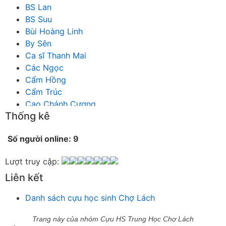
BS Lan
BS Suu
Bùi Hoàng Linh
By Sên
Ca sĩ Thanh Mai
Các Ngọc
Cẩm Hồng
Cẩm Trúc
Cao Chánh Cương
Thống kê
Cao Nhật Quyên
chánh thu
Số người online: 9
Chích Chị
Chiêu Hiền
Lượt truy cập:
Chu Trầm Nguyên Minh
Liên kết
Cò Bằng
Cỏ may
Danh sách cựu học sinh Chợ Lách
Công Bình
Công Hòa
Trang này của nhóm Cựu HS Trung Học Chợ Lách
Công Minh