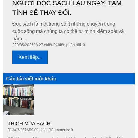
NGƯỜI ĐỌC SÁCH LÂU NGÀY, TÂM
TÍNH SẼ THAY ĐỔI.
Đọc sách là một trong số ít những chuyện trong
cuộc sống mà chúng ta có thể tự mình kiểm soát và
nắm...
30/05/2026
8:27 chiều
ý kiến phản hồi: 0
Xem tiếp...
Các bài viết mới khác
THÍCH MUA SÁCH
13/07/2026
9:09 chiều
Comments: 0