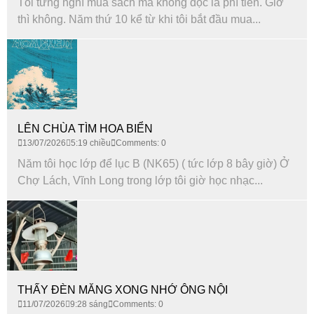
Tôi từng nghĩ mua sách mà không đọc là phí tiền. Giờ
thì không. Năm thứ 10 kể từ khi tôi bắt đầu mua...
LÊN CHÙA TÌM HOA BIỂN
13/07/2026
5:19 chiều
Comments: 0
Năm tôi học lớp để lục B (NK65) ( tức lớp 8 bây giờ) Ở
Chợ Lách, Vĩnh Long trong lớp tôi giờ học nhạc...
THẤY ĐÈN MĂNG XONG NHỚ ÔNG NỘI
11/07/2026
9:28 sáng
Comments: 0