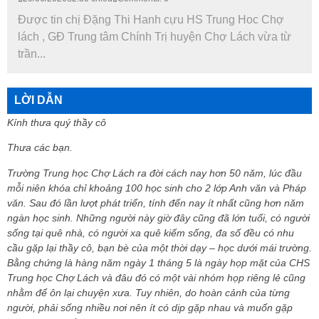
Được tin chị Đặng Thi Hanh cựu HS Trung Hoc Chợ
lách , GĐ Trung tâm Chính Trị huyện Chợ Lách vừa từ
trần...
LỜI DẪN
Kính thưa quý thầy cô
Thưa các bạn.
Trường Trung học Chợ Lách ra đời cách nay hơn 50 năm, lúc đầu
mỗi niên khóa chỉ khoảng 100 học sinh cho 2 lớp Anh văn và Pháp
văn. Sau đó lần lượt phát triển, tính đến nay ít nhất cũng hơn năm
ngàn học sinh. Những người này giờ đây cũng đã lớn tuổi, có người
sống tại quê nhà, có người xa quê kiếm sống, đa số đều có nhu
cầu gặp lại thầy cô, bạn bè của một thời dạy – học dưới mái trường.
Bằng chứng là hàng năm ngày 1 tháng 5 là ngày họp mặt của CHS
Trung học Chợ Lách và đâu đó có một vài nhóm họp riêng lẻ cũng
nhằm để ôn lại chuyện xưa. Tuy nhiên, do hoàn cảnh của từng
người, phải sống nhiều nơi nên ít có dịp gặp nhau và muốn gặp