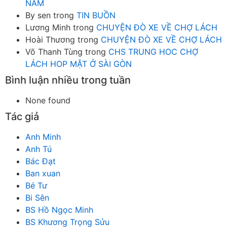
NĂM
By sen
trong
TIN BUỒN
Lương Minh
trong
CHUYỆN ĐÒ XE VỀ CHỢ LÁCH
Hoài Thương
trong
CHUYỆN ĐÒ XE VỀ CHỢ LÁCH
Võ Thanh Tùng
trong
CHS TRUNG HOC CHỢ
LÁCH HOP MẶT Ở SÀI GÒN
Bình luận nhiều trong tuần
None found
Tác giả
Anh Minh
Anh Tú
Bác Đạt
Ban xuan
Bé Tư
Bi Sên
BS Hồ Ngọc Minh
BS Khương Trọng Sửu