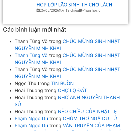
HOP LỚP LÃO SINH TH CHỢ LÁCH
26/05/2026
7:13 chiều
Phản hồi: 0
Các bình luận mới nhất
Thanh Tùng Võ
trong
CHÚC MỪNG SINH NHẬT
NGUYỄN MINH KHAI
Thanh Tùng Võ
trong
CHÚC MỪNG SINH NHẬT
NGUYỄN MINH KHAI
Thanh Tùng Võ
trong
CHÚC MỪNG SINH NHẬT
NGUYỄN MINH KHAI
Ngọc Thu
trong
TIN BUỒN
Hoai Thuong
trong
CHỢ LỘ ĐẤT
Hoai Thuong
trong
NHỚ ANH NGUYỄN THANH
SỬ
Hoai Thuong
trong
NẺO CHIỀU CỦA NHẬT LỆ
Phạm Ngọc Dũ
trong
CHÙM THƠ NGÃ DU TỬ
Phạm Ngọc Dũ
trong
VĂN TRUYỆN CỦA PHẠM