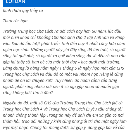
LỜI DẪN
Kính thưa quý thầy cô
Thưa các bạn.
Trường Trung học Chợ Lách ra đời cách nay hơn 50 năm, lúc đầu
mỗi niên khóa chỉ khoảng 100 học sinh cho 2 lớp Anh văn và Pháp
văn. Sau đó lần lượt phát triển, tính đến nay ít nhất cũng hơn năm
ngàn học sinh. Những người này giờ đây cũng đã lớn tuổi, có người
sống tại quê nhà, có người xa quê kiếm sống, đa số đều có nhu cầu
gặp lại thầy cô, bạn bè của một thời dạy – học dưới mái trường.
Bằng chứng là hàng năm ngày 1 tháng 5 là ngày họp mặt của CHS
Trung học Chợ Lách và đâu đó có một vài nhóm họp riêng lẻ cũng
nhằm để ôn lại chuyện xưa. Tuy nhiên, do hoàn cảnh của từng
người, phải sống nhiều nơi nên ít có dịp gặp nhau và muốn gặp
cũng không biết tìm ở đâu?
Nguyên do đó, một số CHS của Trường Trung Học Chợ Lách (kể cả
Trung học Chợ Lách A và Trung học Chợ Lách B) yêu cầu chúng tôi
nhanh chóng thành lập Trang tin này để anh chị em xa gần có nơi
thăm hỏi, trao đổi những ý kiến cũng như giải trí cho một ngày làm
việc mệt nhọc. Chúng tôi mong được sự góp ý, đóng góp bài vở của