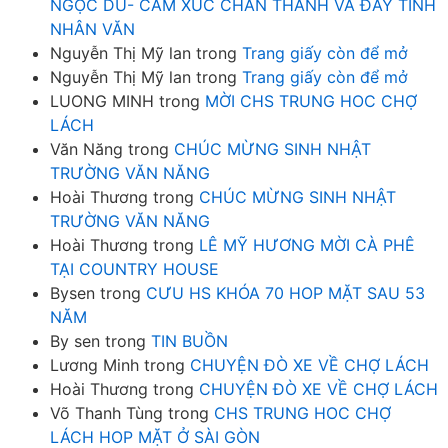
NGỌC DŨ- CẢM XÚC CHÂN THÀNH VÀ ĐẦY TÍNH
NHÂN VĂN
Nguyễn Thị Mỹ lan
trong
Trang giấy còn để mở
Nguyễn Thị Mỹ lan
trong
Trang giấy còn để mở
LUONG MINH
trong
MỜI CHS TRUNG HOC CHỢ
LÁCH
Văn Năng
trong
CHÚC MỪNG SINH NHẬT
TRƯỜNG VĂN NĂNG
Hoài Thương
trong
CHÚC MỪNG SINH NHẬT
TRƯỜNG VĂN NĂNG
Hoài Thương
trong
LÊ MỸ HƯƠNG MỜI CÀ PHÊ
TẠI COUNTRY HOUSE
Bysen
trong
CƯU HS KHÓA 70 HOP MẶT SAU 53
NĂM
By sen
trong
TIN BUỒN
Lương Minh
trong
CHUYỆN ĐÒ XE VỀ CHỢ LÁCH
Hoài Thương
trong
CHUYỆN ĐÒ XE VỀ CHỢ LÁCH
Võ Thanh Tùng
trong
CHS TRUNG HOC CHỢ
LÁCH HOP MẶT Ở SÀI GÒN