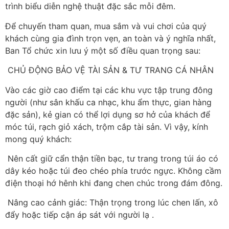
trình biểu diễn nghệ thuật đặc sắc mỗi đêm.
​Để chuyến tham quan, mua sắm và vui chơi của quý
khách cùng gia đình trọn vẹn, an toàn và ý nghĩa nhất,
Ban Tổ chức xin lưu ý một số điều quan trọng sau:
​ CHỦ ĐỘNG BẢO VỆ TÀI SẢN & TƯ TRANG CÁ NHÂN
​Vào các giờ cao điểm tại các khu vực tập trung đông
người (như sân khấu ca nhạc, khu ẩm thực, gian hàng
đặc sản), kẻ gian có thể lợi dụng sơ hở của khách để
móc túi, rạch giỏ xách, trộm cắp tài sản. Vì vậy, kính
mong quý khách:
​ Nên cất giữ cẩn thận tiền bạc, tư trang trong túi áo có
dây kéo hoặc túi đeo chéo phía trước ngực. Không cầm
điện thoại hớ hênh khi đang chen chúc trong đám đông.
​ Nâng cao cảnh giác: Thận trọng trong lúc chen lấn, xô
đẩy hoặc tiếp cận áp sát với người lạ .