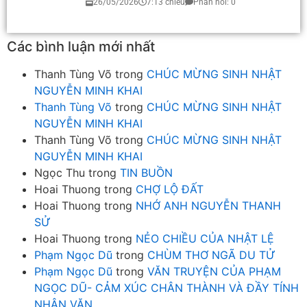
26/05/2026
7:13 chiều
Phản hồi: 0
Các bình luận mới nhất
Thanh Tùng Võ
trong
CHÚC MỪNG SINH NHẬT
NGUYỄN MINH KHAI
Thanh Tùng Võ
trong
CHÚC MỪNG SINH NHẬT
NGUYỄN MINH KHAI
Thanh Tùng Võ
trong
CHÚC MỪNG SINH NHẬT
NGUYỄN MINH KHAI
Ngọc Thu
trong
TIN BUỒN
Hoai Thuong
trong
CHỢ LỘ ĐẤT
Hoai Thuong
trong
NHỚ ANH NGUYỄN THANH
SỬ
Hoai Thuong
trong
NẺO CHIỀU CỦA NHẬT LỆ
Phạm Ngọc Dũ
trong
CHÙM THƠ NGÃ DU TỬ
Phạm Ngọc Dũ
trong
VĂN TRUYỆN CỦA PHẠM
NGỌC DŨ- CẢM XÚC CHÂN THÀNH VÀ ĐẦY TÍNH
NHÂN VĂN