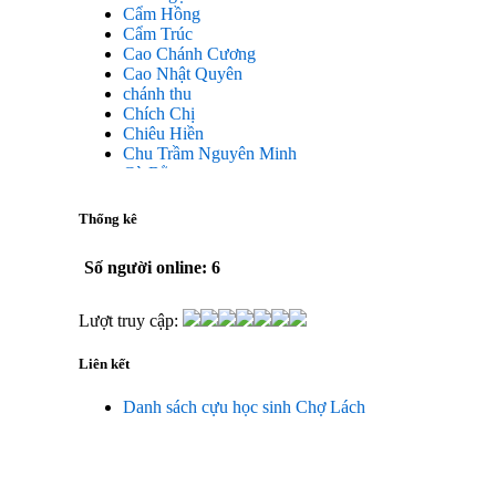
Cẩm Hồng
Cẩm Trúc
Cao Chánh Cương
Cao Nhật Quyên
chánh thu
Chích Chị
Chiêu Hiền
Chu Trầm Nguyên Minh
Cò Bằng
Cỏ may
Công Bình
Thống kê
Công Hòa
Công Minh
Số người online: 6
Dang Chi
Dao dong
Diễm Ngọc
Lượt truy cập:
Dỗ Chiêu Đức
DS Lan
Liên kết
Dung Thị vân
Dũng Tiến
Danh sách cựu học sinh Chợ Lách
Duong Công Bình
Đại Ngân
Đặng Châu Long
Đặng Hoàng Lan
Đăng Thị Hanh