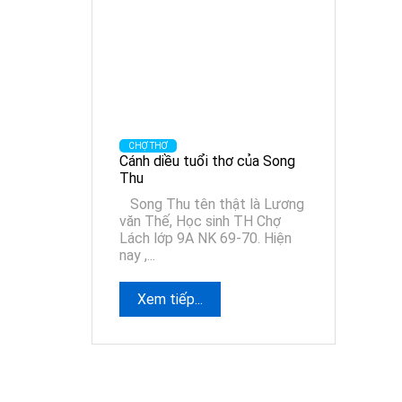
CHỢ THƠ
Cánh diều tuổi thơ của Song
Thu
Song Thu tên thật là Lương
văn Thế, Học sinh TH Chợ
Lách lớp 9A NK 69-70. Hiện
nay ,...
Xem tiếp...