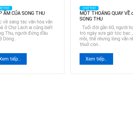
Ợ THƠ
CHỢ THƠ
P ẤM CỦA SONG THU
MỘT THOÁNG QUAY VỀ 
SONG THU
 về sáng tác văn hóa văn
ệ ở Chợ Lách ai cũng biết
Tuổi đời gần 60, người h
g Thu, người đứng đầu
trò ngày xưa giờ tóc bạc ,
 Dòng...
mồi, thế nhưng lòng vẫn n
thuở còn...
Xem tiếp...
Xem tiếp...