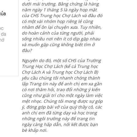
dưới mái trường. Bằng chứng là hàng
năm ngày 1 tháng 5 là ngày họp mặt
của
của CHS Trung học Chợ Lách và đâu đó
có một vài nhóm họp riêng lẻ cũng
nhằm để ôn lại chuyện xưa. Tuy nhiên,
ọc
do hoàn cảnh của từng người, phải
 da
sống nhiều nơi nên ít có dịp gặp nhau
hớ
và muốn gặp cũng không biết tìm ở
đâu?
Nguyên do đó, một số CHS của Trường
Trung Học Chợ Lách (kể cả Trung học
Chợ Lách A và Trung học Chợ Lách B)
yêu cầu chúng tôi nhanh chóng thành
lập Trang tin này để anh chị em xa gần
có nơi thăm hỏi, trao đổi những ý kiến
cũng như giải trí cho một ngày làm việc
mệt nhọc. Chúng tôi mong được sự góp
ý, đóng góp bài vở của quý thầy cô, các
anh chị em đã từng dạy và học trong
những ngôi trường này để trang tin
ngày càng hấp dẫn, nối kết được bạn
bè khắp nơi.