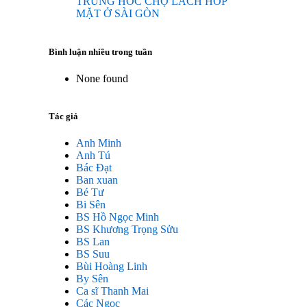
TRUNG HOC CHỢ LÁCH HOP
MẶT Ở SÀI GÒN
Bình luận nhiều trong tuần
None found
Tác giả
Anh Minh
Anh Tú
Bác Đạt
Ban xuan
Bé Tư
Bi Sên
BS Hồ Ngọc Minh
BS Khương Trọng Sửu
BS Lan
BS Suu
Bùi Hoàng Linh
By Sên
Ca sĩ Thanh Mai
Các Ngọc