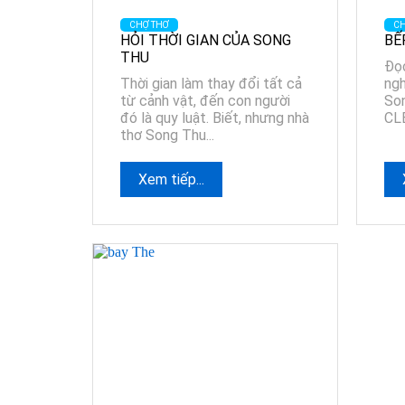
CHỢ THƠ
CH
HỎI THỜI GIAN CỦA SONG
BẾ
THU
Đọc
Thời gian làm thay đổi tất cả
ngh
từ cảnh vật, đến con người
Son
đó là quy luật. Biết, nhưng nhà
CLB
thơ Song Thu...
Xem tiếp...