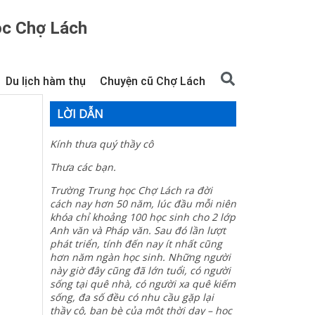
ọc Chợ Lách
Du lịch hàm thụ
Chuyện cũ Chợ Lách
LỜI DẪN
Kính thưa quý thầy cô
Thưa các bạn.
Trường Trung học Chợ Lách ra đời
cách nay hơn 50 năm, lúc đầu mỗi niên
khóa chỉ khoảng 100 học sinh cho 2 lớp
Anh văn và Pháp văn. Sau đó lần lượt
phát triển, tính đến nay ít nhất cũng
hơn năm ngàn học sinh. Những người
này giờ đây cũng đã lớn tuổi, có người
sống tại quê nhà, có người xa quê kiếm
sống, đa số đều có nhu cầu gặp lại
thầy cô, bạn bè của một thời dạy – học