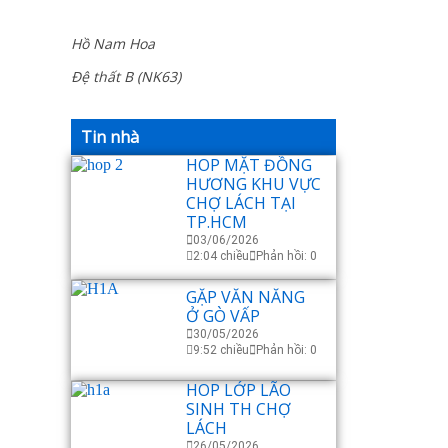
Hồ Nam Hoa
Đệ thất B (NK63)
Tin nhà
HOP MẶT ĐỒNG
HƯƠNG KHU VỰC
CHỢ LÁCH TẠI
TP.HCM
03/06/2026
2:04 chiều
Phản hồi: 0
GẶP VĂN NĂNG
Ở GÒ VẤP
30/05/2026
9:52 chiều
Phản hồi: 0
HOP LỚP LÃO
SINH TH CHỢ
LÁCH
26/05/2026