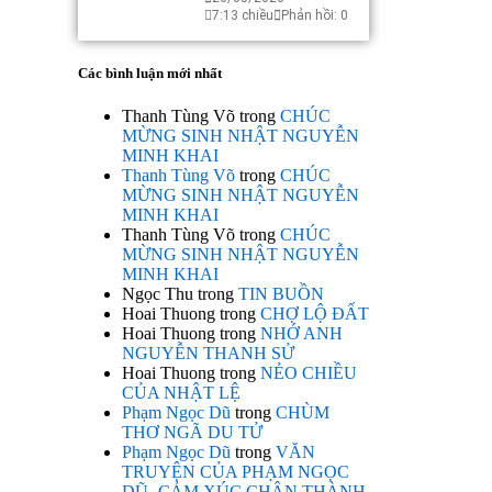
7:13 chiều
Phản hồi: 0
Các bình luận mới nhất
Thanh Tùng Võ
trong
CHÚC
MỪNG SINH NHẬT NGUYỄN
MINH KHAI
Thanh Tùng Võ
trong
CHÚC
MỪNG SINH NHẬT NGUYỄN
MINH KHAI
Thanh Tùng Võ
trong
CHÚC
MỪNG SINH NHẬT NGUYỄN
MINH KHAI
Ngọc Thu
trong
TIN BUỒN
Hoai Thuong
trong
CHỢ LỘ ĐẤT
Hoai Thuong
trong
NHỚ ANH
NGUYỄN THANH SỬ
Hoai Thuong
trong
NẺO CHIỀU
CỦA NHẬT LỆ
Phạm Ngọc Dũ
trong
CHÙM
THƠ NGÃ DU TỬ
Phạm Ngọc Dũ
trong
VĂN
TRUYỆN CỦA PHẠM NGỌC
DŨ- CẢM XÚC CHÂN THÀNH