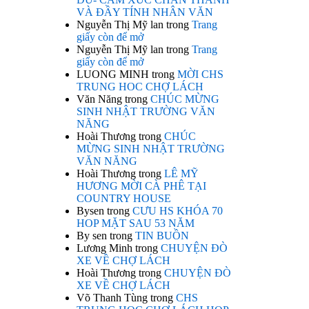
VÀ ĐẦY TÍNH NHÂN VĂN
Nguyễn Thị Mỹ lan
trong
Trang
giấy còn để mở
Nguyễn Thị Mỹ lan
trong
Trang
giấy còn để mở
LUONG MINH
trong
MỜI CHS
TRUNG HOC CHỢ LÁCH
Văn Năng
trong
CHÚC MỪNG
SINH NHẬT TRƯỜNG VĂN
NĂNG
Hoài Thương
trong
CHÚC
MỪNG SINH NHẬT TRƯỜNG
VĂN NĂNG
Hoài Thương
trong
LÊ MỸ
HƯƠNG MỜI CÀ PHÊ TẠI
COUNTRY HOUSE
Bysen
trong
CƯU HS KHÓA 70
HOP MẶT SAU 53 NĂM
By sen
trong
TIN BUỒN
Lương Minh
trong
CHUYỆN ĐÒ
XE VỀ CHỢ LÁCH
Hoài Thương
trong
CHUYỆN ĐÒ
XE VỀ CHỢ LÁCH
Võ Thanh Tùng
trong
CHS