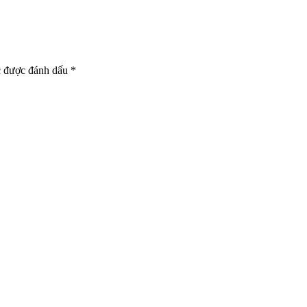
c được đánh dấu
*