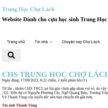
Trung Học Chợ Lách
Website Dành cho cựu học sinh Trung Họ
Trang chủ
Tin nhà
Chuyện nay Chợ Lách
CHS TRUNG HOC CHỢ LÁCH
Ngày đăng: 17/09/2023, 8:22 chiều, ý kiến phản hồi (1)
Từ lâu , nhóm CHS THCL tại Sài gòn chưa gặp nhau vui vẻ, do vậy
, Q1. Đến dự có Nguyễn Phương Chi, Ngô Quang Bửu, Trương Văn N
Võ Thanh Tùng còn luyến tiếc nên hẹn chuyến tới gần hơn,
Tin ảnh Thanh Tùng