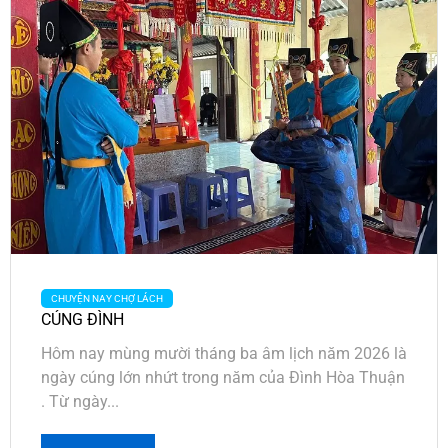
CHUYỆN NAY CHỢ LÁCH
CÚNG ĐÌNH
Hôm nay mùng mười tháng ba âm lịch năm 2026 là
ngày cúng lớn nhứt trong năm của Đình Hòa Thuận
. Từ ngày...