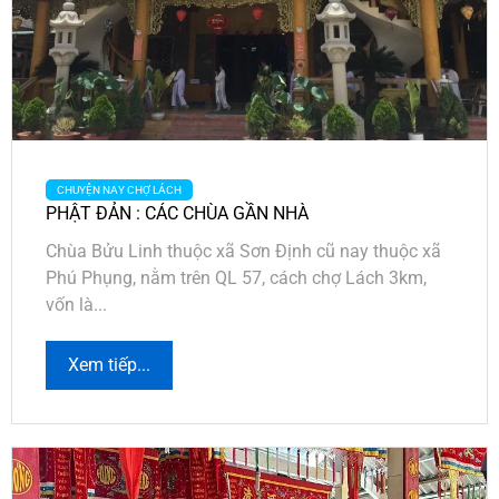
CHUYỆN NAY CHỢ LÁCH
PHẬT ĐẢN : CÁC CHÙA GẦN NHÀ
Chùa Bửu Linh thuộc xã Sơn Định cũ nay thuộc xã
Phú Phụng, nằm trên QL 57, cách chợ Lách 3km,
vốn là...
Xem tiếp...