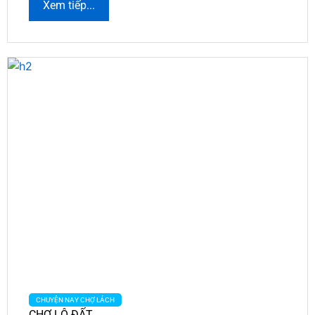
Xem tiếp...
CHUYỆN NAY CHỢ LÁCH
CHỢ LỘ ĐẤT