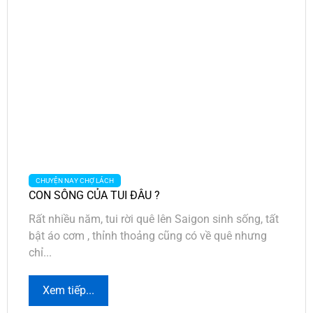
CHUYỆN NAY CHỢ LÁCH
CON SÔNG CỦA TUI ĐÂU ?
Rất nhiều năm, tui rời quê lên Saigon sinh sống, tất
bật áo cơm , thỉnh thoảng cũng có về quê nhưng
chỉ...
Xem tiếp...