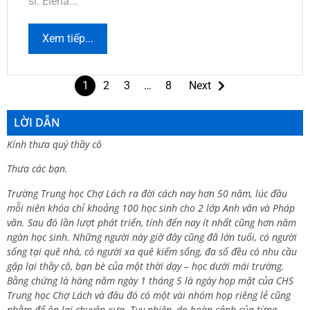
sĩ: Elena...
Xem tiếp...
1
2
3
…
8
Next
LỜI DẪN
Kính thưa quý thầy cô
Thưa các bạn.
Trường Trung học Chợ Lách ra đời cách nay hơn 50 năm, lúc đầu
mỗi niên khóa chỉ khoảng 100 học sinh cho 2 lớp Anh văn và Pháp
văn. Sau đó lần lượt phát triển, tính đến nay ít nhất cũng hơn năm
ngàn học sinh. Những người này giờ đây cũng đã lớn tuổi, có người
sống tại quê nhà, có người xa quê kiếm sống, đa số đều có nhu cầu
gặp lại thầy cô, bạn bè của một thời dạy – học dưới mái trường.
Bằng chứng là hàng năm ngày 1 tháng 5 là ngày họp mặt của CHS
Trung học Chợ Lách và đâu đó có một vài nhóm họp riêng lẻ cũng
nhằm để ôn lại chuyện xưa. Tuy nhiên, do hoàn cảnh của từng