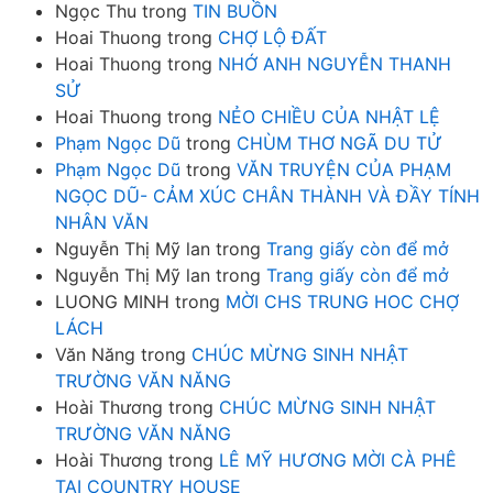
Ngọc Thu
trong
TIN BUỒN
Hoai Thuong
trong
CHỢ LỘ ĐẤT
Hoai Thuong
trong
NHỚ ANH NGUYỄN THANH
SỬ
Hoai Thuong
trong
NẺO CHIỀU CỦA NHẬT LỆ
Phạm Ngọc Dũ
trong
CHÙM THƠ NGÃ DU TỬ
Phạm Ngọc Dũ
trong
VĂN TRUYỆN CỦA PHẠM
NGỌC DŨ- CẢM XÚC CHÂN THÀNH VÀ ĐẦY TÍNH
NHÂN VĂN
Nguyễn Thị Mỹ lan
trong
Trang giấy còn để mở
Nguyễn Thị Mỹ lan
trong
Trang giấy còn để mở
LUONG MINH
trong
MỜI CHS TRUNG HOC CHỢ
LÁCH
Văn Năng
trong
CHÚC MỪNG SINH NHẬT
TRƯỜNG VĂN NĂNG
Hoài Thương
trong
CHÚC MỪNG SINH NHẬT
TRƯỜNG VĂN NĂNG
Hoài Thương
trong
LÊ MỸ HƯƠNG MỜI CÀ PHÊ
TẠI COUNTRY HOUSE