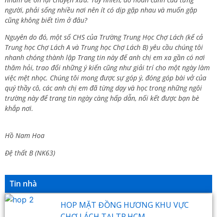
người, phải sống nhiều nơi nên ít có dịp gặp nhau và muốn gặp
cũng không biết tìm ở đâu?
Nguyên do đó, một số CHS của Trường Trung Học Chợ Lách (kể cả
Trung học Chợ Lách A và Trung học Chợ Lách B) yêu cầu chúng tôi
nhanh chóng thành lập Trang tin này để anh chị em xa gần có nơi
thăm hỏi, trao đổi những ý kiến cũng như giải trí cho một ngày làm
việc mệt nhọc. Chúng tôi mong được sự góp ý, đóng góp bài vở của
quý thầy cô, các anh chị em đã từng dạy và học trong những ngôi
trường này để trang tin ngày càng hấp dẫn, nối kết được bạn bè
khắp nơi.
Hồ Nam Hoa
Đệ thất B (NK63)
Tin nhà
HOP MẶT ĐỒNG HƯƠNG KHU VỰC
CHỢ LÁCH TẠI TP.HCM