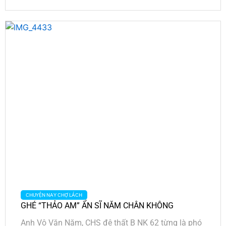
CHUYỆN NAY CHỢ LÁCH
GHÉ “THẢO AM” ẨN SĨ NĂM CHÂN KHÔNG
Anh Vô Văn Năm, CHS đệ thất B NK 62 từng là phó