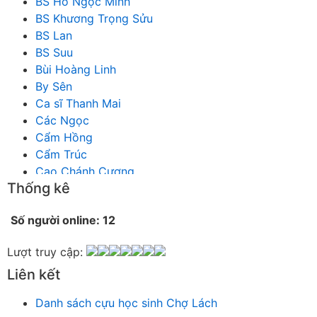
BS Hồ Ngọc Minh
BS Khương Trọng Sửu
BS Lan
BS Suu
Bùi Hoàng Linh
By Sên
Ca sĩ Thanh Mai
Các Ngọc
Cẩm Hồng
Cẩm Trúc
Cao Chánh Cương
Thống kê
Cao Nhật Quyên
chánh thu
Số người online: 12
Chích Chị
Chiêu Hiền
Lượt truy cập:
Chu Trầm Nguyên Minh
Liên kết
Cò Bằng
Cỏ may
Danh sách cựu học sinh Chợ Lách
Công Bình