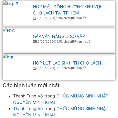
HOP MẶT ĐỒNG HƯƠNG KHU VỰC
CHỢ LÁCH TẠI TP.HCM
03/06/2026
2:04 chiều
Phản hồi: 0
GẶP VĂN NĂNG Ở GÒ VẤP
30/05/2026
9:52 chiều
Phản hồi: 0
HOP LỚP LÃO SINH TH CHỢ LÁCH
26/05/2026
7:13 chiều
Phản hồi: 0
Các bình luận mới nhất
Thanh Tùng Võ
trong
CHÚC MỪNG SINH NHẬT
NGUYỄN MINH KHAI
Thanh Tùng Võ
trong
CHÚC MỪNG SINH NHẬT
NGUYỄN MINH KHAI