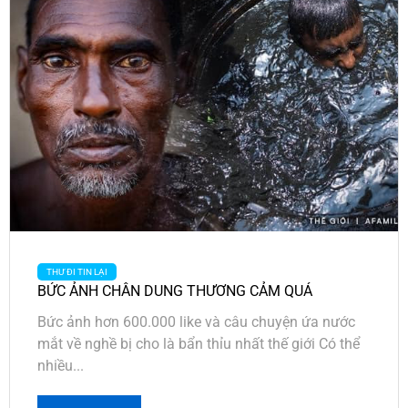
THƯ ĐI TIN LẠI
BỨC ẢNH CHÂN DUNG THƯƠNG CẢM QUÁ
Bức ảnh hơn 600.000 like và câu chuyện ứa nước
mắt về nghề bị cho là bẩn thỉu nhất thế giới Có thể
nhiều...