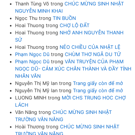
Thanh Tùng Võ
trong
CHÚC MỪNG SINH NHẬT
NGUYỄN MINH KHAI
Ngọc Thu
trong
TIN BUỒN
Hoai Thuong
trong
CHỢ LỘ ĐẤT
Hoai Thuong
trong
NHỚ ANH NGUYỄN THANH
SỬ
Hoai Thuong
trong
NẺO CHIỀU CỦA NHẬT LỆ
Phạm Ngọc Dũ
trong
CHÙM THƠ NGÃ DU TỬ
Phạm Ngọc Dũ
trong
VĂN TRUYỆN CỦA PHẠM
NGỌC DŨ- CẢM XÚC CHÂN THÀNH VÀ ĐẦY TÍNH
NHÂN VĂN
Nguyễn Thị Mỹ lan
trong
Trang giấy còn để mở
Nguyễn Thị Mỹ lan
trong
Trang giấy còn để mở
LUONG MINH
trong
MỜI CHS TRUNG HOC CHỢ
LÁCH
Văn Năng
trong
CHÚC MỪNG SINH NHẬT
TRƯỜNG VĂN NĂNG
Hoài Thương
trong
CHÚC MỪNG SINH NHẬT
TRƯỜNG VĂN NĂNG