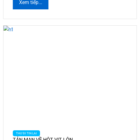
Xem tiếp...
THƯ ĐI TIN LẠI
TẢN MẠN VỀ HỘT VỊT LỘN