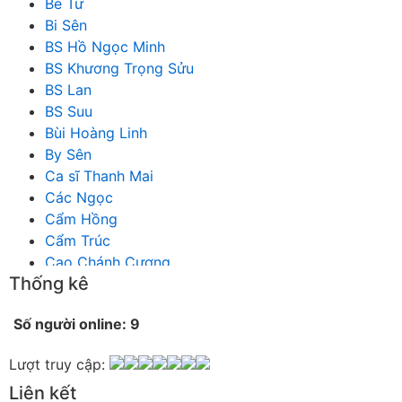
Bé Tư
Bi Sên
BS Hồ Ngọc Minh
BS Khương Trọng Sửu
BS Lan
BS Suu
Bùi Hoàng Linh
By Sên
Ca sĩ Thanh Mai
Các Ngọc
Cẩm Hồng
Cẩm Trúc
Cao Chánh Cương
Thống kê
Cao Nhật Quyên
chánh thu
Số người online: 9
Chích Chị
Chiêu Hiền
Lượt truy cập:
Chu Trầm Nguyên Minh
Liên kết
Cò Bằng