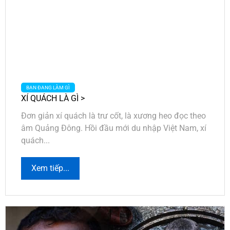
BẠN ĐANG LÀM GÌ
XÍ QUÁCH LÀ GÌ >
Đơn giản xí quách là trư cốt, là xương heo đọc theo
âm Quảng Đông. Hồi đầu mới du nhập Việt Nam, xí
quách...
Xem tiếp...