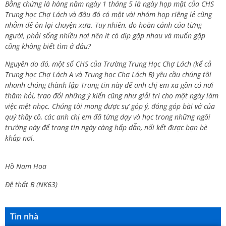
Bằng chứng là hàng năm ngày 1 tháng 5 là ngày họp mặt của CHS
Trung học Chợ Lách và đâu đó có một vài nhóm họp riêng lẻ cũng
nhằm để ôn lại chuyện xưa. Tuy nhiên, do hoàn cảnh của từng
người, phải sống nhiều nơi nên ít có dịp gặp nhau và muốn gặp
cũng không biết tìm ở đâu?
Nguyên do đó, một số CHS của Trường Trung Học Chợ Lách (kể cả
Trung học Chợ Lách A và Trung học Chợ Lách B) yêu cầu chúng tôi
nhanh chóng thành lập Trang tin này để anh chị em xa gần có nơi
thăm hỏi, trao đổi những ý kiến cũng như giải trí cho một ngày làm
việc mệt nhọc. Chúng tôi mong được sự góp ý, đóng góp bài vở của
quý thầy cô, các anh chị em đã từng dạy và học trong những ngôi
trường này để trang tin ngày càng hấp dẫn, nối kết được bạn bè
khắp nơi.
Hồ Nam Hoa
Đệ thất B (NK63)
Tin nhà