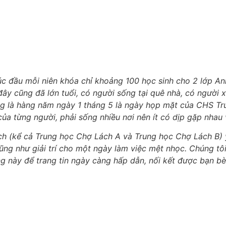
 đầu mỗi niên khóa chỉ khoảng 100 học sinh cho 2 lớp Anh 
ây cũng đã lớn tuổi, có người sống tại quê nhà, có người x
ng là hàng năm ngày 1 tháng 5 là ngày họp mặt của CHS Tr
của từng người, phải sống nhiều nơi nên ít có dịp gặp nha
(kể cả Trung học Chợ Lách A và Trung học Chợ Lách B) yê
cũng như giải trí cho một ngày làm việc mệt nhọc. Chúng t
g này để trang tin ngày càng hấp dẫn, nối kết được bạn bè