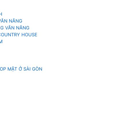
H
VĂN NĂNG
G VĂN NĂNG
 COUNTRY HOUSE
M
OP MẶT Ở SÀI GÒN