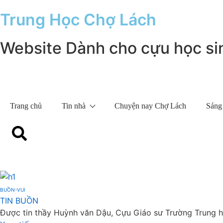
Trung Học Chợ Lách
Website Dành cho cựu học si
Trang chủ
Tin nhà
Chuyện nay Chợ Lách
Sáng
BUỒN-VUI
TIN BUỒN
Được tin thầy Huỳnh văn Dậu, Cựu Giáo sư Trường Trung học 