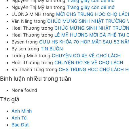
Nguyễn Thị Mỹ lan
trong
Trang giấy còn để mở
Nguyễn Thị Mỹ lan
trong
Trang giấy còn để mở
LUONG MINH
trong
MỜI CHS TRUNG HOC CHỢ LÁC
Văn Năng
trong
CHÚC MỪNG SINH NHẬT TRƯỜNG 
Hoài Thương
trong
CHÚC MỪNG SINH NHẬT TRƯỜN
Hoài Thương
trong
LÊ MỸ HƯƠNG MỜI CÀ PHÊ TẠI
Bysen
trong
CƯU HS KHÓA 70 HOP MẶT SAU 53 NĂ
By sen
trong
TIN BUỒN
Lương Minh
trong
CHUYỆN ĐÒ XE VỀ CHỢ LÁCH
Hoài Thương
trong
CHUYỆN ĐÒ XE VỀ CHỢ LÁCH
Võ Thanh Tùng
trong
CHS TRUNG HOC CHỢ LÁCH H
Bình luận nhiều trong tuần
None found
Tác giả
Anh Minh
Anh Tú
Bác Đạt