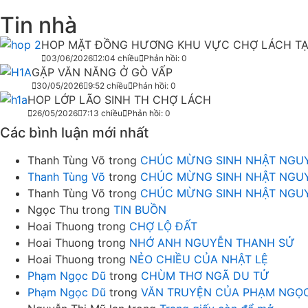
Tin nhà
HOP MẶT ĐỒNG HƯƠNG KHU VỰC CHỢ LÁCH TẠ
03/06/2026
2:04 chiều
Phản hồi: 0
GẶP VĂN NĂNG Ở GÒ VẤP
30/05/2026
9:52 chiều
Phản hồi: 0
HOP LỚP LÃO SINH TH CHỢ LÁCH
26/05/2026
7:13 chiều
Phản hồi: 0
Các bình luận mới nhất
Thanh Tùng Võ
trong
CHÚC MỪNG SINH NHẬT NGUY
Thanh Tùng Võ
trong
CHÚC MỪNG SINH NHẬT NGUY
Thanh Tùng Võ
trong
CHÚC MỪNG SINH NHẬT NGUY
Ngọc Thu
trong
TIN BUỒN
Hoai Thuong
trong
CHỢ LỘ ĐẤT
Hoai Thuong
trong
NHỚ ANH NGUYỄN THANH SỬ
Hoai Thuong
trong
NẺO CHIỀU CỦA NHẬT LỆ
Phạm Ngọc Dũ
trong
CHÙM THƠ NGÃ DU TỬ
Phạm Ngọc Dũ
trong
VĂN TRUYỆN CỦA PHẠM NGỌC