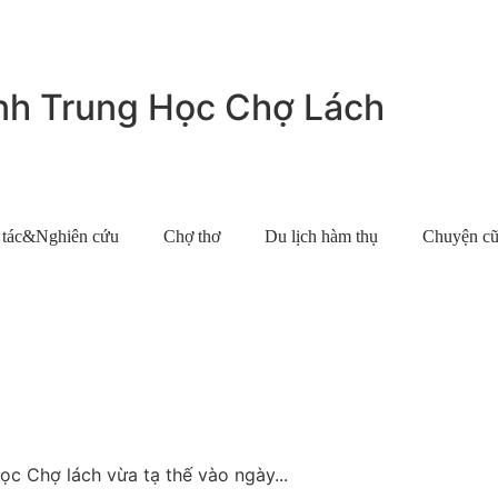
nh Trung Học Chợ Lách
 tác&Nghiên cứu
Chợ thơ
Du lịch hàm thụ
Chuyện cũ
Chợ lách vừa tạ thế vào ngày...