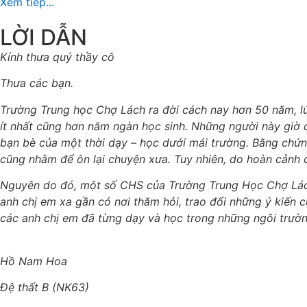
Xem tiếp...
LỜI DẪN
Kính thưa quý thầy cô
Thưa các bạn.
Trường Trung học Chợ Lách ra đời cách nay hơn 50 năm, lúc
ít nhất cũng hơn năm ngàn học sinh. Những người này giờ đ
bạn bè của một thời dạy – học dưới mái trường. Bằng chứ
cũng nhằm để ôn lại chuyện xưa. Tuy nhiên, do hoàn cảnh 
Nguyên do đó, một số CHS của Trường Trung Học Chợ Lách 
anh chị em xa gần có nơi thăm hỏi, trao đổi những ý kiến 
các anh chị em đã từng dạy và học trong những ngôi trườn
Hồ Nam Hoa
Đệ thất B (NK63)