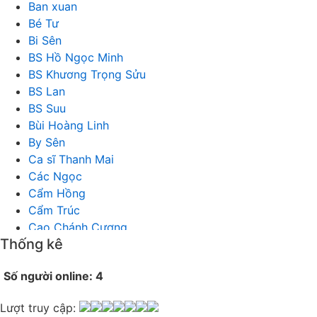
Ban xuan
Bé Tư
Bi Sên
BS Hồ Ngọc Minh
BS Khương Trọng Sửu
BS Lan
BS Suu
Bùi Hoàng Linh
By Sên
Ca sĩ Thanh Mai
Các Ngọc
Cẩm Hồng
Cẩm Trúc
Cao Chánh Cương
Thống kê
Cao Nhật Quyên
chánh thu
Số người online: 4
Chích Chị
Chiêu Hiền
Lượt truy cập:
Chu Trầm Nguyên Minh