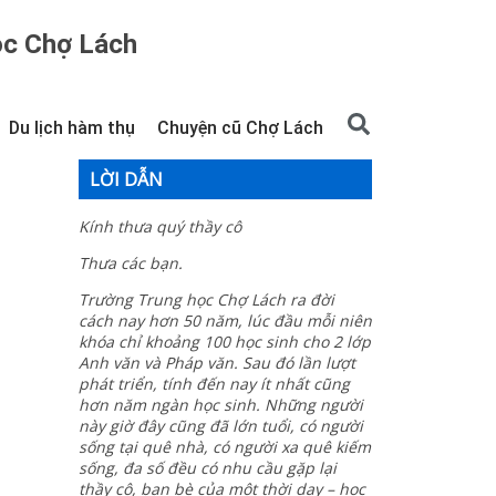
ọc Chợ Lách
Du lịch hàm thụ
Chuyện cũ Chợ Lách
LỜI DẪN
Kính thưa quý thầy cô
Thưa các bạn.
Trường Trung học Chợ Lách ra đời
cách nay hơn 50 năm, lúc đầu mỗi niên
khóa chỉ khoảng 100 học sinh cho 2 lớp
Anh văn và Pháp văn. Sau đó lần lượt
phát triển, tính đến nay ít nhất cũng
hơn năm ngàn học sinh. Những người
này giờ đây cũng đã lớn tuổi, có người
sống tại quê nhà, có người xa quê kiếm
sống, đa số đều có nhu cầu gặp lại
thầy cô, bạn bè của một thời dạy – học