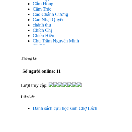
Cẩm Hồng
Cẩm Trúc
Cao Chánh Cương
Cao Nhật Quyên
chánh thu
Chích Chị
Chiêu Hiền
Chu Trầm Nguyên Minh
Cò Bằng
Cỏ may
Công Bình
Thống kê
Công Hòa
Công Minh
Số người online: 11
Dang Chi
Dao dong
Diễm Ngọc
Lượt truy cập:
Dỗ Chiêu Đức
DS Lan
Liên kết
Dung Thị vân
Dũng Tiến
Danh sách cựu học sinh Chợ Lách
Duong Công Bình
Đại Ngân
Đặng Châu Long
Đặng Hoàng Lan
Đăng Thị Hanh