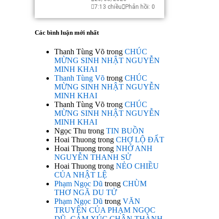
7:13 chiều
Phản hồi: 0
Các bình luận mới nhất
Thanh Tùng Võ
trong
CHÚC
MỪNG SINH NHẬT NGUYỄN
MINH KHAI
Thanh Tùng Võ
trong
CHÚC
MỪNG SINH NHẬT NGUYỄN
MINH KHAI
Thanh Tùng Võ
trong
CHÚC
MỪNG SINH NHẬT NGUYỄN
MINH KHAI
Ngọc Thu
trong
TIN BUỒN
Hoai Thuong
trong
CHỢ LỘ ĐẤT
Hoai Thuong
trong
NHỚ ANH
NGUYỄN THANH SỬ
Hoai Thuong
trong
NẺO CHIỀU
CỦA NHẬT LỆ
Phạm Ngọc Dũ
trong
CHÙM
THƠ NGÃ DU TỬ
Phạm Ngọc Dũ
trong
VĂN
TRUYỆN CỦA PHẠM NGỌC
DŨ- CẢM XÚC CHÂN THÀNH