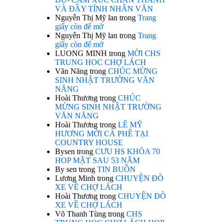
VÀ ĐẦY TÍNH NHÂN VĂN
Nguyễn Thị Mỹ lan
trong
Trang
giấy còn để mở
Nguyễn Thị Mỹ lan
trong
Trang
giấy còn để mở
LUONG MINH
trong
MỜI CHS
TRUNG HOC CHỢ LÁCH
Văn Năng
trong
CHÚC MỪNG
SINH NHẬT TRƯỜNG VĂN
NĂNG
Hoài Thương
trong
CHÚC
MỪNG SINH NHẬT TRƯỜNG
VĂN NĂNG
Hoài Thương
trong
LÊ MỸ
HƯƠNG MỜI CÀ PHÊ TẠI
COUNTRY HOUSE
Bysen
trong
CƯU HS KHÓA 70
HOP MẶT SAU 53 NĂM
By sen
trong
TIN BUỒN
Lương Minh
trong
CHUYỆN ĐÒ
XE VỀ CHỢ LÁCH
Hoài Thương
trong
CHUYỆN ĐÒ
XE VỀ CHỢ LÁCH
Võ Thanh Tùng
trong
CHS