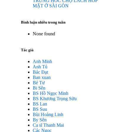
TRUNG HOC CHỢ LÁCH HOP
MẶT Ở SÀI GÒN
Bình luận nhiều trong tuần
None found
Tác giả
Anh Minh
Anh Tú
Bác Đạt
Ban xuan
Bé Tư
Bi Sên
BS Hồ Ngọc Minh
BS Khương Trọng Sửu
BS Lan
BS Suu
Bùi Hoàng Linh
By Sên
Ca sĩ Thanh Mai
Các Ngọc