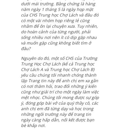
dưới mái trường. Bằng chứng là hàng
năm ngày 1 tháng 5 là ngày họp mặt
của CHS Trung học Chợ Lách và đâu đó
có một vài nhóm họp riêng lẻ cũng
nhằm để ôn lại chuyện xưa. Tuy nhiên,
do hoàn cảnh của từng người, phải
sống nhiều nơi nên ít có dịp gặp nhau
và muốn gặp cũng không biết tìm ở
đâu?
Nguyên do đó, một số CHS của Trường
Trung Học Chợ Lách (kể cả Trung học
Chợ Lách A và Trung học Chợ Lách B)
yêu cầu chúng tôi nhanh chóng thành
lập Trang tin này để anh chị em xa gần
có nơi thăm hỏi, trao đổi những ý kiến
cũng như giải trí cho một ngày làm việc
mệt nhọc. Chúng tôi mong được sự góp
ý, đóng góp bài vở của quý thầy cô, các
anh chị em đã từng dạy và học trong
những ngôi trường này để trang tin
ngày càng hấp dẫn, nối kết được bạn
bè khắp nơi.