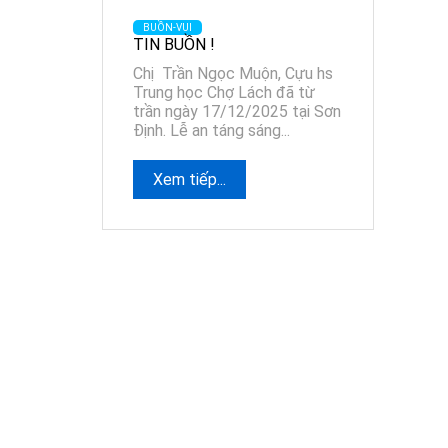
BUỒN-VUI
TIN BUỒN !
Chị Trần Ngọc Muộn, Cựu hs
Trung học Chợ Lách đã từ
trần ngày 17/12/2025 tại Sơn
Định. Lễ an táng sáng...
Xem tiếp...