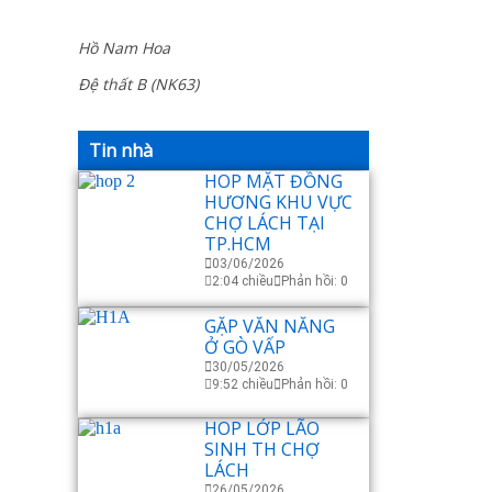
Hồ Nam Hoa
Đệ thất B (NK63)
Tin nhà
HOP MẶT ĐỒNG
HƯƠNG KHU VỰC
CHỢ LÁCH TẠI
TP.HCM
03/06/2026
2:04 chiều
Phản hồi: 0
GẶP VĂN NĂNG
Ở GÒ VẤP
30/05/2026
9:52 chiều
Phản hồi: 0
HOP LỚP LÃO
SINH TH CHỢ
LÁCH
26/05/2026