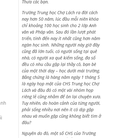
Thưa các bạn.
Trường Trung học Chợ Lách ra đời cách
nay hơn 50 năm, lúc đầu mỗi niên khóa
chỉ khoảng 100 học sinh cho 2 lớp Anh
văn và Pháp văn. Sau đó lần lượt phát
triển, tính đến nay ít nhất cũng hơn năm
ngàn học sinh. Những người này giờ đây
cũng đã lớn tuổi, có người sống tại quê
nhà, có người xa quê kiếm sống, đa số
đều có nhu cầu gặp lại thầy cô, bạn bè
của một thời dạy – học dưới mái trường.
Bằng chứng là hàng năm ngày 1 tháng 5
là ngày họp mặt của CHS Trung học Chợ
Lách và đâu đó có một vài nhóm họp
riêng lẻ cũng nhằm để ôn lại chuyện xưa.
Tuy nhiên, do hoàn cảnh của từng người,
anh
phải sống nhiều nơi nên ít có dịp gặp
nhau và muốn gặp cũng không biết tìm ở
i
đâu?
.
Nguyên do đó, một số CHS của Trường