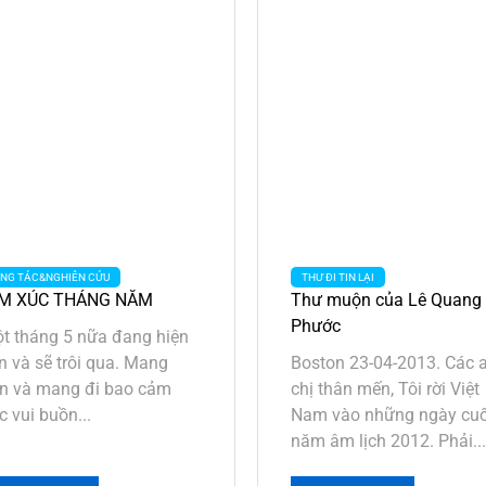
NG TÁC&NGHIÊN CỨU
THƯ ĐI TIN LẠI
M XÚC THÁNG NĂM
Thư muộn của Lê Quang
Phước
t tháng 5 nữa đang hiện
n và sẽ trôi qua. Mang
Boston 23-04-2013. Các 
n và mang đi bao cảm
chị thân mến, Tôi rời Việt
c vui buồn...
Nam vào những ngày cuố
năm âm lịch 2012. Phải..