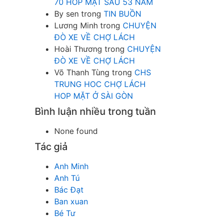
70 HOP MẶT SAU 53 NĂM
By sen
trong
TIN BUỒN
Lương Minh
trong
CHUYỆN
ĐÒ XE VỀ CHỢ LÁCH
Hoài Thương
trong
CHUYỆN
ĐÒ XE VỀ CHỢ LÁCH
Võ Thanh Tùng
trong
CHS
TRUNG HOC CHỢ LÁCH
HOP MẶT Ở SÀI GÒN
Bình luận nhiều trong tuần
None found
Tác giả
Anh Minh
Anh Tú
Bác Đạt
Ban xuan
Bé Tư