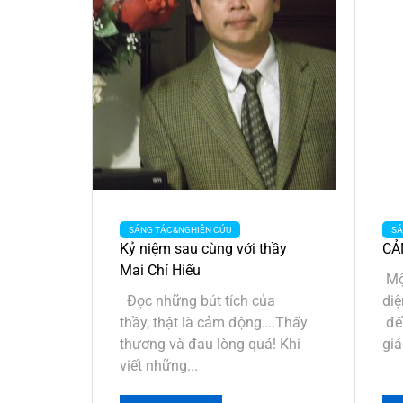
SÁNG TÁC&NGHIÊN CỨU
SÁ
Kỷ niệm sau cùng với thầy
CẢ
Mai Chí Hiếu
Mộ
Đọc những bút tích của
diệ
thầy, thật là cảm động….Thấy
đế
thương và đau lòng quá! Khi
giá
viết những...