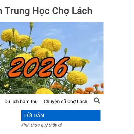
h Trung Học Chợ Lách
Du lịch hàm thụ
Chuyện cũ Chợ Lách
LỜI DẪN
Kính thưa quý thầy cô