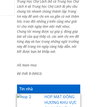
Trung Học Chợ Lách (kể cả Trung học Chợ
Lách A và Trung học Chợ Lách B) yêu cầu
chúng tôi nhanh chóng thành lập Trang
tin này để anh chị em xa gần có nơi thăm
hỏi, trao đổi những ý kiến cũng như giải
trí cho một ngày làm việc mệt nhọc.
Chúng tôi mong được sự góp ý, đóng góp
bài vở của quý thầy cô, các anh chị em đã
từng dạy và học trong những ngôi trường
này để trang tin ngày càng hấp dẫn, nối
kết được bạn bè khắp nơi.
Hồ Nam Hoa
Đệ thất B (NK63)
Tin nhà
HOP MẶT ĐỒNG
HƯƠNG KHU VỰC