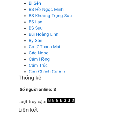
Bi Sên
BS Hồ Ngọc Minh
BS Khương Trọng Sửu
BS Lan
BS Suu
Bùi Hoàng Linh
By Sên
Ca sĩ Thanh Mai
Các Ngọc
Cẩm Hồng
Cẩm Trúc
Cao Chánh Cương
Thống kê
Cao Nhật Quyên
chánh thu
Số người online: 3
Chích Chị
Chiêu Hiền
Lượt truy cập:
Chu Trầm Nguyên Minh
Cò Bằng
Liên kết
Cỏ may