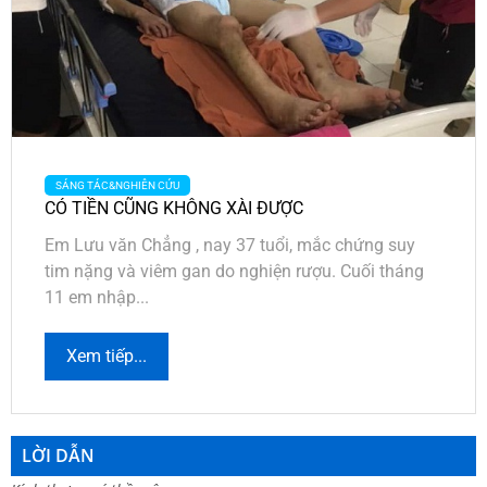
SÁNG TÁC&NGHIÊN CỨU
CÓ TIỀN CŨNG KHÔNG XÀI ĐƯỢC
Em Lưu văn Chẳng , nay 37 tuổi, mắc chứng suy
tim nặng và viêm gan do nghiện rượu. Cuối tháng
11 em nhập...
Xem tiếp...
LỜI DẪN