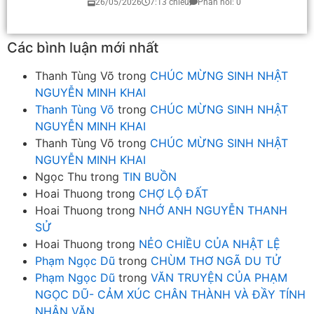
26/05/2026
7:13 chiều
Phản hồi: 0
Các bình luận mới nhất
Thanh Tùng Võ
trong
CHÚC MỪNG SINH NHẬT
NGUYỄN MINH KHAI
Thanh Tùng Võ
trong
CHÚC MỪNG SINH NHẬT
NGUYỄN MINH KHAI
Thanh Tùng Võ
trong
CHÚC MỪNG SINH NHẬT
NGUYỄN MINH KHAI
Ngọc Thu
trong
TIN BUỒN
Hoai Thuong
trong
CHỢ LỘ ĐẤT
Hoai Thuong
trong
NHỚ ANH NGUYỄN THANH
SỬ
Hoai Thuong
trong
NẺO CHIỀU CỦA NHẬT LỆ
Phạm Ngọc Dũ
trong
CHÙM THƠ NGÃ DU TỬ
Phạm Ngọc Dũ
trong
VĂN TRUYỆN CỦA PHẠM
NGỌC DŨ- CẢM XÚC CHÂN THÀNH VÀ ĐẦY TÍNH
NHÂN VĂN