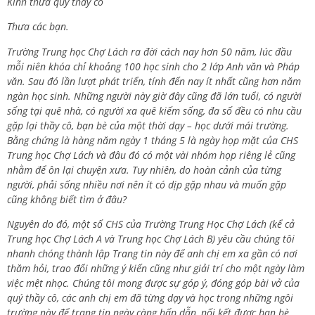
Kính thưa quý thầy cô
Thưa các bạn.
Trường Trung học Chợ Lách ra đời cách nay hơn 50 năm, lúc đầu
mỗi niên khóa chỉ khoảng 100 học sinh cho 2 lớp Anh văn và Pháp
văn. Sau đó lần lượt phát triển, tính đến nay ít nhất cũng hơn năm
ngàn học sinh. Những người này giờ đây cũng đã lớn tuổi, có người
sống tại quê nhà, có người xa quê kiếm sống, đa số đều có nhu cầu
gặp lại thầy cô, bạn bè của một thời dạy – học dưới mái trường.
Bằng chứng là hàng năm ngày 1 tháng 5 là ngày họp mặt của CHS
Trung học Chợ Lách và đâu đó có một vài nhóm họp riêng lẻ cũng
nhằm để ôn lại chuyện xưa. Tuy nhiên, do hoàn cảnh của từng
người, phải sống nhiều nơi nên ít có dịp gặp nhau và muốn gặp
cũng không biết tìm ở đâu?
Nguyên do đó, một số CHS của Trường Trung Học Chợ Lách (kể cả
Trung học Chợ Lách A và Trung học Chợ Lách B) yêu cầu chúng tôi
nhanh chóng thành lập Trang tin này để anh chị em xa gần có nơi
thăm hỏi, trao đổi những ý kiến cũng như giải trí cho một ngày làm
việc mệt nhọc. Chúng tôi mong được sự góp ý, đóng góp bài vở của
quý thầy cô, các anh chị em đã từng dạy và học trong những ngôi
trường này để trang tin ngày càng hấp dẫn, nối kết được bạn bè