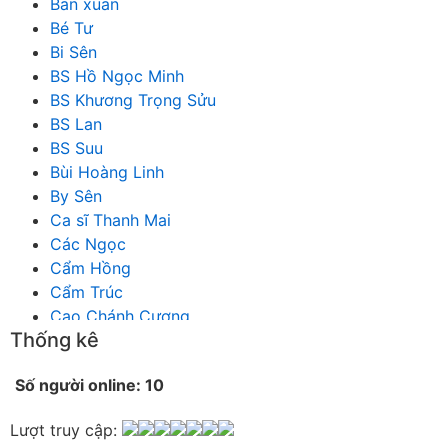
Ban xuan
Bé Tư
Bi Sên
BS Hồ Ngọc Minh
BS Khương Trọng Sửu
BS Lan
BS Suu
Bùi Hoàng Linh
By Sên
Ca sĩ Thanh Mai
Các Ngọc
Cẩm Hồng
Cẩm Trúc
Cao Chánh Cương
Thống kê
Cao Nhật Quyên
chánh thu
Số người online: 10
Chích Chị
Chiêu Hiền
Lượt truy cập:
Chu Trầm Nguyên Minh