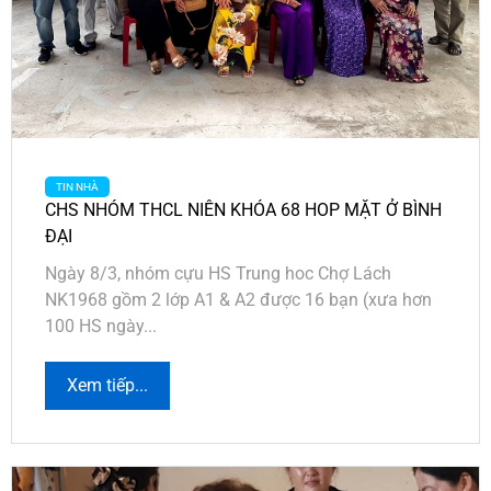
TIN NHÀ
CHS NHÓM THCL NIÊN KHÓA 68 HOP MẶT Ở BÌNH
ĐẠI
Ngày 8/3, nhóm cựu HS Trung hoc Chợ Lách
NK1968 gồm 2 lớp A1 & A2 được 16 bạn (xưa hơn
100 HS ngày...
Xem tiếp...