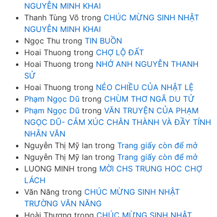
NGUYỄN MINH KHAI
Thanh Tùng Võ
trong
CHÚC MỪNG SINH NHẬT
NGUYỄN MINH KHAI
Ngọc Thu
trong
TIN BUỒN
Hoai Thuong
trong
CHỢ LỘ ĐẤT
Hoai Thuong
trong
NHỚ ANH NGUYỄN THANH
SỬ
Hoai Thuong
trong
NẺO CHIỀU CỦA NHẬT LỆ
Phạm Ngọc Dũ
trong
CHÙM THƠ NGÃ DU TỬ
Phạm Ngọc Dũ
trong
VĂN TRUYỆN CỦA PHẠM
NGỌC DŨ- CẢM XÚC CHÂN THÀNH VÀ ĐẦY TÍNH
NHÂN VĂN
Nguyễn Thị Mỹ lan
trong
Trang giấy còn để mở
Nguyễn Thị Mỹ lan
trong
Trang giấy còn để mở
LUONG MINH
trong
MỜI CHS TRUNG HOC CHỢ
LÁCH
Văn Năng
trong
CHÚC MỪNG SINH NHẬT
TRƯỜNG VĂN NĂNG
Hoài Thương
trong
CHÚC MỪNG SINH NHẬT