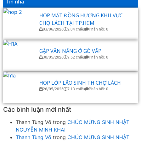
Tin nhà
HOP MẶT ĐỒNG HƯƠNG KHU VỰC
CHỢ LÁCH TẠI TP.HCM
03/06/2026
2:04 chiều
Phản hồi: 0
GẶP VĂN NĂNG Ở GÒ VẤP
30/05/2026
9:52 chiều
Phản hồi: 0
HOP LỚP LÃO SINH TH CHỢ LÁCH
26/05/2026
7:13 chiều
Phản hồi: 0
Các bình luận mới nhất
Thanh Tùng Võ
trong
CHÚC MỪNG SINH NHẬT
NGUYỄN MINH KHAI
Thanh Tùng Võ
trong
CHÚC MỪNG SINH NHẬT