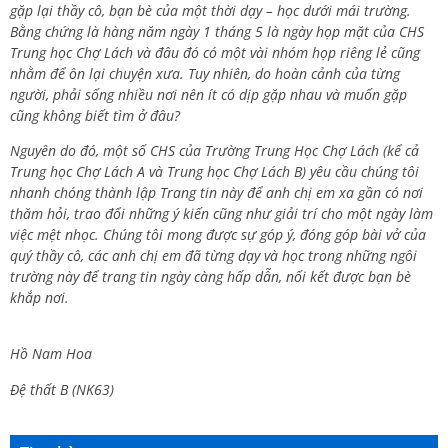
gặp lại thầy cô, bạn bè của một thời dạy – học dưới mái trường.
Bằng chứng là hàng năm ngày 1 tháng 5 là ngày họp mặt của CHS
Trung học Chợ Lách và đâu đó có một vài nhóm họp riêng lẻ cũng
nhằm để ôn lại chuyện xưa. Tuy nhiên, do hoàn cảnh của từng
người, phải sống nhiều nơi nên ít có dịp gặp nhau và muốn gặp
cũng không biết tìm ở đâu?
Nguyên do đó, một số CHS của Trường Trung Học Chợ Lách (kể cả
Trung học Chợ Lách A và Trung học Chợ Lách B) yêu cầu chúng tôi
nhanh chóng thành lập Trang tin này để anh chị em xa gần có nơi
thăm hỏi, trao đổi những ý kiến cũng như giải trí cho một ngày làm
việc mệt nhọc. Chúng tôi mong được sự góp ý, đóng góp bài vở của
quý thầy cô, các anh chị em đã từng dạy và học trong những ngôi
trường này để trang tin ngày càng hấp dẫn, nối kết được bạn bè
khắp nơi.
Hồ Nam Hoa
Đệ thất B (NK63)