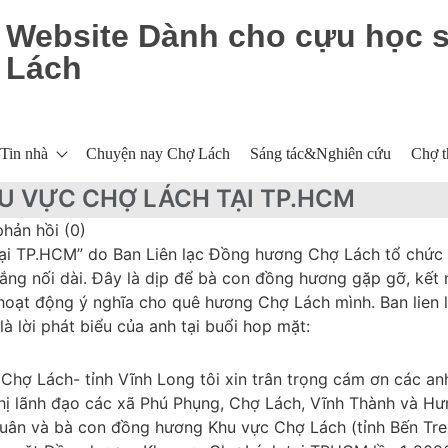
Website Dành cho cựu học 
Lách
Tin nhà
Chuyện nay Chợ Lách
Sáng tác&Nghiên cứu
Chợ t
 VỰC CHỢ LÁCH TẠI TP.HCM
phản hồi (0)
i TP.HCM” do Ban Liên lạc Đồng hương Chợ Lách tổ chức 
g nối dài. Đây là dịp để bà con đồng hương gặp gỡ, kết n
hoạt động ý nghĩa cho quê hương Chợ Lách mình. Ban lien 
à lời phát biểu của anh tại buổi hop mặt:
hợ Lách- tỉnh Vĩnh Long tôi xin trân trọng cám ơn các an
ị lãnh đạo các xã Phú Phụng, Chợ Lách, Vĩnh Thành và Hư
quân và bà con đồng hương Khu vực Chợ Lách (tỉnh Bến Tre