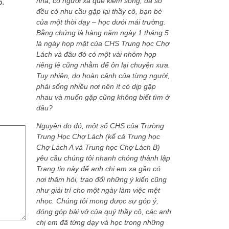
.
nhà, có người xa quê kiếm sống, đa số
đều có nhu cầu gặp lại thầy cô, bạn bè
của một thời dạy – học dưới mái trường.
Bằng chứng là hàng năm ngày 1 tháng 5
là ngày họp mặt của CHS Trung học Chợ
Lách và đâu đó có một vài nhóm họp
riêng lẻ cũng nhằm để ôn lại chuyện xưa.
Tuy nhiên, do hoàn cảnh của từng người,
phải sống nhiều nơi nên ít có dịp gặp
nhau và muốn gặp cũng không biết tìm ở
đâu?
Nguyên do đó, một số CHS của Trường
Trung Học Chợ Lách (kể cả Trung học
Chợ Lách A và Trung học Chợ Lách B)
yêu cầu chúng tôi nhanh chóng thành lập
Trang tin này để anh chị em xa gần có
nơi thăm hỏi, trao đổi những ý kiến cũng
như giải trí cho một ngày làm việc mệt
nhọc. Chúng tôi mong được sự góp ý,
đóng góp bài vở của quý thầy cô, các anh
chị em đã từng dạy và học trong những