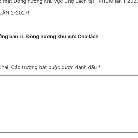
p mặt Đồng hương Khu vực Chợ Lách tại TPHCM lần 1-2026
t LẦN 2-2027!
ởng ban LL Đồng hương khu vực Chợ lách
hai.
Các trường bắt buộc được đánh dấu
*