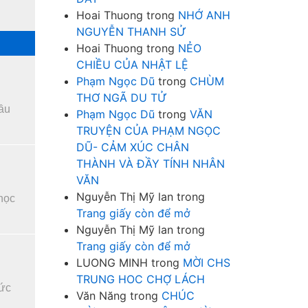
Hoai Thuong
trong
NHỚ ANH
NGUYỄN THANH SỬ
Hoai Thuong
trong
NẺO
CHIỀU CỦA NHẬT LỆ
Phạm Ngọc Dũ
trong
CHÙM
THƠ NGÃ DU TỬ
đầu
Phạm Ngọc Dũ
trong
VĂN
TRUYỆN CỦA PHẠM NGỌC
DŨ- CẢM XÚC CHÂN
THÀNH VÀ ĐẦY TÍNH NHÂN
VĂN
Nguyễn Thị Mỹ lan
trong
 học
Trang giấy còn để mở
Nguyễn Thị Mỹ lan
trong
Trang giấy còn để mở
LUONG MINH
trong
MỜI CHS
TRUNG HOC CHỢ LÁCH
 ức
Văn Năng
trong
CHÚC