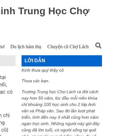
sinh Trung Học Chợ
hơ
Du lịch hàm thụ
Chuyện cũ Chợ Lách
LỜI DẪN
Kính thưa quý thầy cô
tại
Thưa các bạn.
ối,
lạc có
Trường Trung học Chợ Lách ra đời cách
nay hơn 50 năm, lúc đầu mỗi niên khóa
chỉ khoảng 100 học sinh cho 2 lớp Anh
văn và Pháp văn. Sau đó lần lượt phát
h chị
triển, tính đến nay ít nhất cũng hơn năm
ng
ngàn học sinh. Những người này giờ đây
 cũ)
cũng đã lớn tuổi, có người sống tại quê