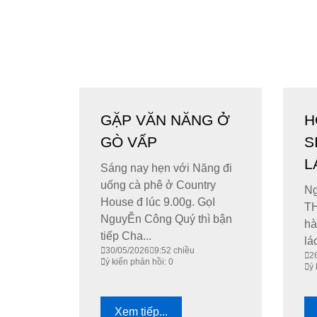
GẶP VĂN NĂNG Ở
H
GÒ VẤP
S
L
Sáng nay hẹn với Năng đi
uống cà phê ở Country
Ng
House đ lúc 9.00g. GọI
TH
NguyỄn Công Quý thì bận
hà
tiếp Cha...
lá
30/05/2026
9:52 chiều
2
ý kiến phản hồi: 0
ý 
Xem tiếp...