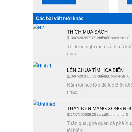
Các bài viết mới khác
THÍCH MUA SÁCH
13/07/2026
9:09 chiều
Comments: 0
Tôi từng nghĩ mua sách mà không
mua...
LÊN CHÙA TÌM HOA BIỂN
13/07/2026
5:19 chiều
Comments: 0
Năm tôi học lớp để lục B (NK65
nhạc...
THẤY ĐÈN MĂNG XONG NHỚ
11/07/2026
9:28 sáng
Comments: 0
Tuần qua, ghé quán cà phê Xuâ
tôi hiện...