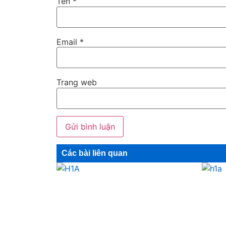
Tên
*
Email
*
Trang web
Các bài liên quan