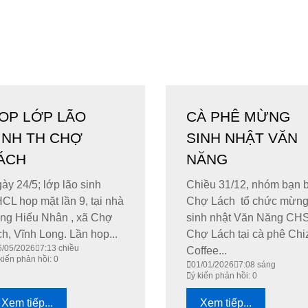
OP LỚP LÃO
CÀ PHÊ MỪNG
INH TH CHỢ
SINH NHẬT VĂN
ÁCH
NĂNG
ày 24/5; lớp lão sinh
Chiều 31/12, nhóm bạn 
CL hop mặt lần 9, tại nhà
Chợ Lách tổ chức mừn
ng Hiếu Nhân , xã Chợ
sinh nhật Văn Năng CH
ch, Vĩnh Long. Lần hop...
Chợ Lách tại cà phê Chi
6/05/2026
7:13 chiều
Coffee...
kiến phản hồi: 0
01/01/2026
7:08 sáng
ý kiến phản hồi: 0
Xem tiếp...
Xem tiếp...