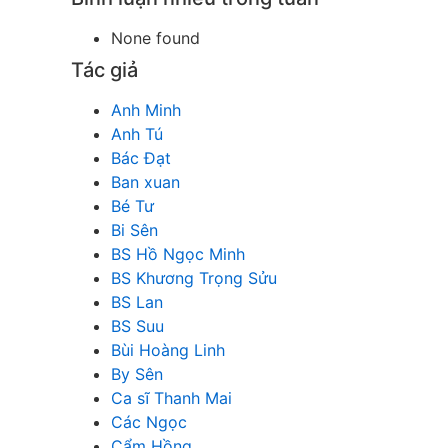
None found
Tác giả
Anh Minh
Anh Tú
Bác Đạt
Ban xuan
Bé Tư
Bi Sên
BS Hồ Ngọc Minh
BS Khương Trọng Sửu
BS Lan
BS Suu
Bùi Hoàng Linh
By Sên
Ca sĩ Thanh Mai
Các Ngọc
Cẩm Hồng