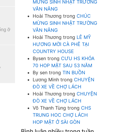
MỪNG SINH NHẬT TRƯỜNG
VĂN NĂNG
Hoài Thương
trong
CHÚC
MỪNG SINH NHẬT TRƯỜNG
ống ỡ
VĂN NĂNG
Hoài Thương
trong
LÊ MỸ
HƯƠNG MỜI CÀ PHÊ TẠI
COUNTRY HOUSE
Bysen
trong
CƯU HS KHÓA
70 HOP MẶT SAU 53 NĂM
ợ
By sen
trong
TIN BUỒN
Lương Minh
trong
CHUYỆN
ĐÒ XE VỀ CHỢ LÁCH
Hoài Thương
trong
CHUYỆN
ĐÒ XE VỀ CHỢ LÁCH
Võ Thanh Tùng
trong
CHS
TRUNG HOC CHỢ LÁCH
HOP MẶT Ở SÀI GÒN
Bình luận nhiều trong tuần