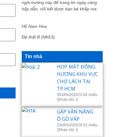
ngôi trường này để trang tin ngày càng
hấp dẫn, nối kết được bạn bè khắp nơi.
Hồ Nam Hoa
Đệ thất B (NK63)
Tin nhà
HOP MẶT ĐỒNG
HƯƠNG KHU VỰC
CHỢ LÁCH TẠI
TP.HCM
03/06/2026
2:04 chiều
Phản hồi: 0
GẶP VĂN NĂNG
Ở GÒ VẤP
30/05/2026
9:52 chiều
Phản hồi: 0