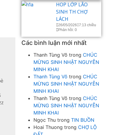
HOP LỚP LÃO
SINH TH CHỢ
LÁCH
26/05/2026
7:13 chiều
Phản hồi: 0
Các bình luận mới nhất
Thanh Tùng Võ
trong
CHÚC
MỪNG SINH NHẬT NGUYỄN
MINH KHAI
Thanh Tùng Võ
trong
CHÚC
bè
MỪNG SINH NHẬT NGUYỄN
g
MINH KHAI
S
Thanh Tùng Võ
trong
CHÚC
zz
MỪNG SINH NHẬT NGUYỄN
MINH KHAI
Ngọc Thu
trong
TIN BUỒN
Hoai Thuong
trong
CHỢ LỘ
ĐẤT