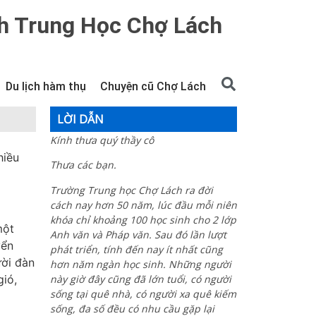
h Trung Học Chợ Lách
Du lịch hàm thụ
Chuyện cũ Chợ Lách
LỜI DẪN
Kính thưa quý thầy cô
hiều
Thưa các bạn.
Trường Trung học Chợ Lách ra đời
cách nay hơn 50 năm, lúc đầu mỗi niên
khóa chỉ khoảng 100 học sinh cho 2 lớp
một
Anh văn và Pháp văn. Sau đó lần lượt
yển
phát triển, tính đến nay ít nhất cũng
ười đàn
hơn năm ngàn học sinh. Những người
gió,
này giờ đây cũng đã lớn tuổi, có người
sống tại quê nhà, có người xa quê kiếm
sống, đa số đều có nhu cầu gặp lại