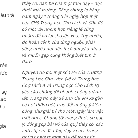
thầy cô, bạn bè của một thời dạy – học
dưới mái trường. Bằng chứng là hàng
âu trả
năm ngày 1 tháng 5 là ngày họp mặt
của CHS Trung học Chợ Lách và đâu đó
có một vài nhóm họp riêng lẻ cũng
nhằm để ôn lại chuyện xưa. Tuy nhiên,
do hoàn cảnh của từng người, phải
sống nhiều nơi nên ít có dịp gặp nhau
và muốn gặp cũng không biết tìm ở
đâu?
trên
Nguyên do đó, một số CHS của Trường
nước
Trung Học Chợ Lách (kể cả Trung học
Chợ Lách A và Trung học Chợ Lách B)
 sự
yêu cầu chúng tôi nhanh chóng thành
lập Trang tin này để anh chị em xa gần
sao
có nơi thăm hỏi, trao đổi những ý kiến
hui
cũng như giải trí cho một ngày làm việc
mệt nhọc. Chúng tôi mong được sự góp
ý, đóng góp bài vở của quý thầy cô, các
gia
anh chị em đã từng dạy và học trong
những ngôi trường này để trang tin