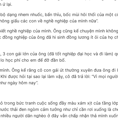
 ứ lại.
 bộ dạng nhem nhuốc, bẩn thỉu, bốc mùi hôi thối của một 
hông giấu các con về nghề nghiệp của mình nữa”.
 biết nghề nghiệp của mình. Ông cũng kể chuyện mình khôn
c đồng nghiệp của ông đã hi sinh đồng lương ít ỏi của họ 
h, 3 con gái lớn của ông (đã tốt nghiệp đại học và đi làm) q
 lo học phí cho em để đỡ đần bố.
a mình. Ông kể rằng cô con gái út thường xuyên đưa ông đi 
i được hỏi tại sao lại làm vậy, cô đã trả lời: “Vì mọi ngườ
như ngày hôm nay”.
hỏ trong bức tranh cuộc sống đầy màu xám xịt của tầng lớp
ước thải đen ngòm cảm tưởng như chỉ cần rơi xuống là ch
ng nhiều người dân nghèo ở đây vẫn chấp nhận thả mình xuốn