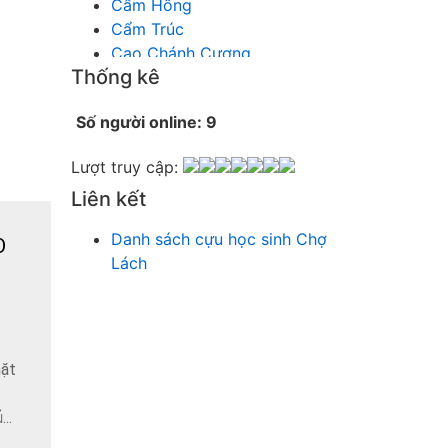
Cẩm Hồng
Cẩm Trúc
Cao Chánh Cương
Thống kê
Cao Nhật Quyên
chánh thu
Số người online: 9
Chích Chị
Chiêu Hiền
Lượt truy cập:
Chu Trầm Nguyên Minh
Liên kết
Cò Bằng
Cỏ may
Danh sách cựu học sinh Chợ
O
Công Bình
Lách
Công Hòa
Công Minh
Dang Chi
Dao dong
Diễm Ngọc
mặt
Dỗ Chiêu Đức
DS Lan
..
Dung Thị vân