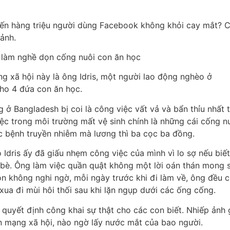
iến hàng triệu người dùng Facebook không khỏi cay mắt? C
ảnh.
làm nghề dọn cống nuôi con ăn học
 xã hội này là ông Idris, một người lao động nghèo ở
ho 4 đứa con ăn học.
 ở Bangladesh bị coi là công việc vất vả và bẩn thỉu nhất 
iệc trong môi trường mất vệ sinh chính là những cái cống 
c bệnh truyền nhiễm mà lương thì ba cọc ba đồng.
Idris ấy đã giấu nhẹm công việc của mình vì lo sợ nếu biết
 bè. Ông làm việc quần quật không một lời oán thán mong 
n không nghi ngờ, mỗi ngày trước khi đi làm về, ông đều c
ua đi mùi hôi thối sau khi lặn ngụp dưới các ống cống.
quyết định công khai sự thật cho các con biết. Nhiếp ảnh 
n mạng xã hội, nào ngờ lấy nước mắt của bao người.