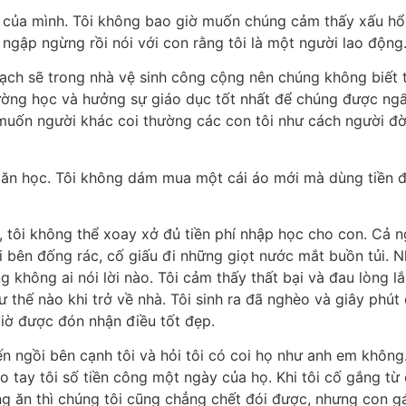
c của mình. Tôi không bao giờ muốn chúng cảm thấy xấu hổ v
g ngập ngừng rồi nói với con rằng tôi là một người lao động
sạch sẽ trong nhà vệ sinh công cộng nên chúng không biết 
ường học và hưởng sự giáo dục tốt nhất để chúng được ng
 muốn người khác coi thường các con tôi như cách người đờ
 ăn học. Tôi không dám mua một cái áo mới mà dùng tiền 
, tôi không thể xoay xở đủ tiền phí nhập học cho con. Cả 
i bên đống rác, cố giấu đi những giọt nước mắt buồn tủi. 
 không ai nói lời nào. Tôi cảm thấy thất bại và đau lòng lắ
 thế nào khi trở về nhà. Tôi sinh ra đã nghèo và giây phút 
giờ được đón nhận điều tốt đẹp.
n ngồi bên cạnh tôi và hỏi tôi có coi họ như anh em không.
ào tay tôi số tiền công một ngày của họ. Khi tôi cố gắng từ 
g ăn thì chúng tôi cũng chẳng chết đói được, nhưng con g