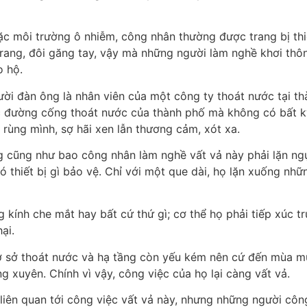
ặc môi trường ô nhiễm, công nhân thường được trang bị thi
trang, đôi găng tay, vậy mà những người làm nghề khơi thô
o hộ.
ười đàn ông là nhân viên của một công ty thoát nước tại th
c đường cống thoát nước của thành phố mà không có bất kỳ
 rùng mình, sợ hãi xen lẫn thương cảm, xót xa.
g cũng như bao công nhân làm nghề vất vả này phải lặn ng
thiết bị gì bảo vệ. Chỉ với một que dài, họ lặn xuống nhữ
kính che mắt hay bất cứ thứ gì; cơ thể họ phải tiếp xúc tr
ại.
cơ sở thoát nước và hạ tầng còn yếu kém nên cứ đến mùa m
ng xuyên. Chính vì vậy, công việc của họ lại càng vất vả.
liên quan tới công việc vất vả này, nhưng những người côn