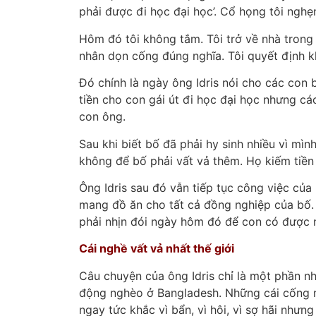
phải được đi học đại học’. Cổ họng tôi nghẹn
Hôm đó tôi không tắm. Tôi trở về nhà trong
nhân dọn cống đúng nghĩa. Tôi quyết định k
Đó chính là ngày ông Idris nói cho các con
tiền cho con gái út đi học đại học nhưng cá
con ông.
Sau khi biết bố đã phải hy sinh nhiều vì mìn
không để bố phải vất vả thêm. Họ kiếm tiền
Ông Idris sau đó vẫn tiếp tục công việc củ
mang đồ ăn cho tất cả đồng nghiệp của bố. Kh
phải nhịn đói ngày hôm đó để con có được 
Cái nghề vất vả nhất thế giới
Câu chuyện của ông Idris chỉ là một phần n
động nghèo ở Bangladesh. Những cái cống n
ngay tức khắc vì bẩn, vì hôi, vì sợ hãi như