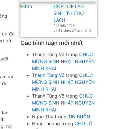
HOP LỚP LÃO
SINH TH CHỢ
công
LÁCH
26/05/2026
7:13 chiều
Phản hồi: 0
g có đủ
cho bố
Các bình luận mới nhất
Thanh Tùng Võ
trong
CHÚC
uyết
MỪNG SINH NHẬT NGUYỄN
MINH KHAI
Thanh Tùng Võ
trong
CHÚC
làm và
MỪNG SINH NHẬT NGUYỄN
i đã
MINH KHAI
Thanh Tùng Võ
trong
CHÚC
MỪNG SINH NHẬT NGUYỄN
MINH KHAI
 lao
Ngọc Thu
trong
TIN BUỒN
ết
Hoai Thuong
trong
CHỢ LỘ
g, tất