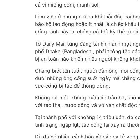
cả vì miếng cơm, manh áo!
Làm việc ở những nơi có khí thải độc hại ho
bảo hộ lao động hoặc ít nhất là chiếc khẩu 
cống rãnh này lại chẳng có bất kỳ thứ gì bả
Tờ Daily Mail từng đăng tải hình ảnh một ng
phố Dhaka (Bangladesh), phải thông tắc cá
bị an toàn nào khiến nhiều người không khỏi
Chẳng biết tên tuổi, người đàn ông moi cốn
dưới những ống cống suốt ngày mà chẳng có 
vực cống bị tắc để thông dòng.
Không bịt mắt, không quần áo bảo hộ, không 
với rác thải, nước cống và vô vàn chất độc h
Tại thành phố với khoảng 14 triệu dân, do 
tình trạng ngập lụt, tắc cống lại xảy ra thườ
Dù đã có nhiều cảnh báo về các ca tử vong 