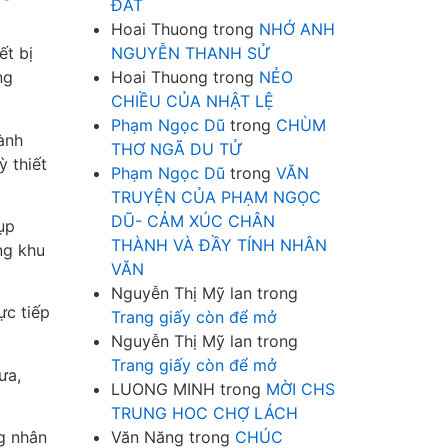
ĐẤT
Hoai Thuong
trong
NHỚ ANH
ết bị
NGUYỄN THANH SỬ
ng
Hoai Thuong
trong
NẺO
CHIỀU CỦA NHẬT LỆ
Phạm Ngọc Dũ
trong
CHÙM
ành
THƠ NGÃ DU TỬ
 thiết
Phạm Ngọc Dũ
trong
VĂN
TRUYỆN CỦA PHẠM NGỌC
DŨ- CẢM XÚC CHÂN
ụp
THÀNH VÀ ĐẦY TÍNH NHÂN
ng khu
VĂN
Nguyễn Thị Mỹ lan
trong
ực tiếp
Trang giấy còn để mở
Nguyễn Thị Mỹ lan
trong
Trang giấy còn để mở
ưa,
LUONG MINH
trong
MỜI CHS
TRUNG HOC CHỢ LÁCH
g nhân
Văn Năng
trong
CHÚC