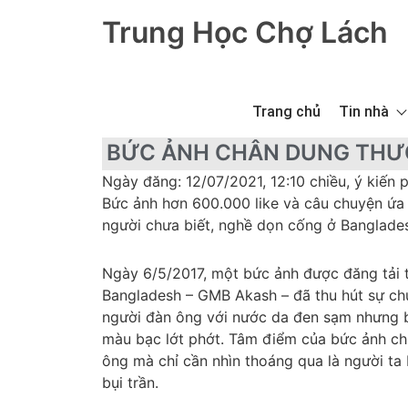
Trung Học Chợ Lách
Trang chủ
Tin nhà
BỨC ẢNH CHÂN DUNG TH
Ngày đăng: 12/07/2021, 12:10 chiều, ý kiến p
Bức ảnh hơn 600.000 like và câu chuyện ứa n
người chưa biết, nghề dọn cống ở Bangladesh 
Ngày 6/5/2017, một bức ảnh được đăng tải t
Bangladesh – GMB Akash – đã thu hút sự c
người đàn ông với nước da đen sạm nhưng b
màu bạc lớt phớt. Tâm điểm của bức ảnh ch
ông mà chỉ cần nhìn thoáng qua là người ta b
bụi trần.