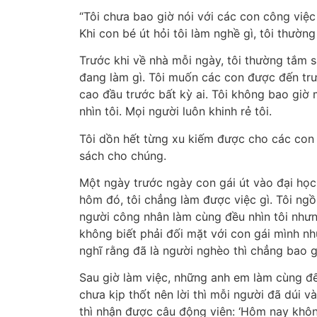
“Tôi chưa bao giờ nói với các con công việ
Khi con bé út hỏi tôi làm nghề gì, tôi thườn
Trước khi về nhà mỗi ngày, tôi thường tắm 
đang làm gì. Tôi muốn các con được đến tr
cao đầu trước bất kỳ ai. Tôi không bao giờ
nhìn tôi. Mọi người luôn khinh rẻ tôi.
Tôi dồn hết từng xu kiếm được cho các con
sách cho chúng.
Một ngày trước ngày con gái út vào đại học
hôm đó, tôi chẳng làm được việc gì. Tôi ngồ
người công nhân làm cùng đều nhìn tôi nhưng
không biết phải đối mặt với con gái mình như
nghĩ rằng đã là người nghèo thì chẳng bao 
Sau giờ làm việc, những anh em làm cùng đế
chưa kịp thốt nên lời thì mỗi người đã dúi v
thì nhận được câu động viên: ‘Hôm nay khôn