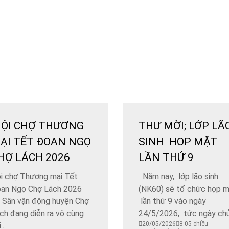
ỘI CHỢ THƯƠNG
THƯ MỜI; LỚP LÃ
ẠI TẾT ĐOAN NGỌ
SINH HOP MẶT
HỢ LÁCH 2026
LẦN THỨ 9
ội chợ Thương mại Tết
Năm nay, lớp lão sinh
an Ngọ Chợ Lách 2026
(NK60) sẽ tổ chức họp 
i Sân vận động huyện Chợ
lần thứ 9 vào ngày
ch đang diễn ra vô cùng
24/5/2026, tức ngày chủ.
20/05/2026
8:05 chiều
...