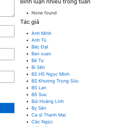
Bình luận nhiều trong tuần
None found
Tác giả
Anh Minh
Anh Tú
Bác Đạt
Ban xuan
Bé Tư
Bi Sên
BS Hồ Ngọc Minh
BS Khương Trọng Sửu
BS Lan
BS Suu
Bùi Hoàng Linh
By Sên
Ca sĩ Thanh Mai
Các Ngọc