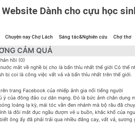
Website Dành cho cựu học sin
Chuyện nay Chợ Lách
Sáng tác&Nghiên cứu
Chợ thơ
ƯƠNG CẢM QUÁ
hản hồi (0)
ước mắt về nghề bị cho là bẩn thỉu nhất thế giới Có thể n
bị coi là công việc vất vả và bẩn thỉu nhất trên thế giới.
rên trang Facebook của nhiếp ảnh gia nổi tiếng người
hú ý của đông đảo cư dân mạng. Đó là bức ảnh chân dung 
óng loáng lạ kỳ, mái tóc vẫn đen nhánh mà bộ râu đã chu
ính là đôi mắt đục ngầu đượm vẻ u buồn, khắc khổ của ng
iết ông ấy đã phải trải qua nhiều đắng cay, vất vả, sương 