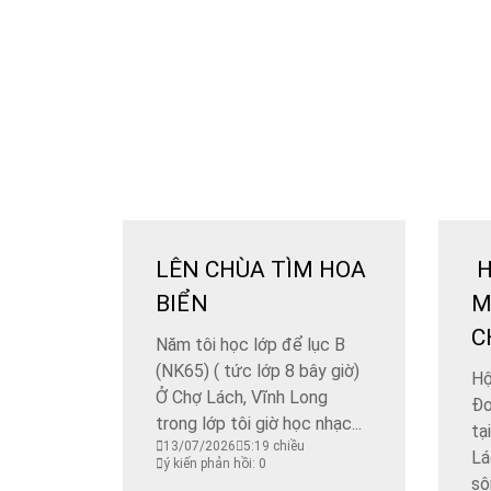
LÊN CHÙA TÌM HOA
H
BIỂN
M
C
Năm tôi học lớp để lục B
(NK65) ( tức lớp 8 bây giờ)
​H
Ở Chợ Lách, Vĩnh Long
Đo
trong lớp tôi giờ học nhạc...
tạ
13/07/2026
5:19 chiều
Lá
ý kiến phản hồi: 0
sôi