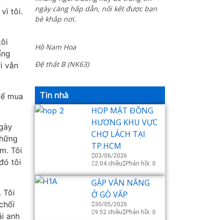
ngày càng hấp dẫn, nối kết được bạn
ì tôi.
bè khắp nơi.
.
tôi
Hồ Nam Hoa
ẩng
Đệ thất B (NK63)
i vẫn
Tin nhà
để mua
HOP MẶT ĐỒNG
HƯƠNG KHU VỰC
ngày
CHỢ LÁCH TẠI
Những
TP.HCM
m. Tôi
03/06/2026
đó tôi
2:04 chiều
Phản hồi: 0
GẶP VĂN NĂNG
 Tôi
Ở GÒ VẤP
chối
30/05/2026
9:52 chiều
Phản hồi: 0
ái anh