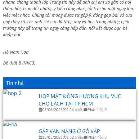
nhanh chóng thành lập Trang tin này để anh chị em xa gần có nơi
thăm hỏi, trao đổi những ý kiến cũng như giải trí cho một ngày làm
việc mệt nhọc. Chúng tôi mong được sự góp ý, đóng góp bài vở của
quý thầy cô, các anh chị em đã từng dạy và học trong những ngôi
trường này để trang tin ngày càng hấp dẫn, nối kết được bạn bè
khắp nơi.
Hồ Nam Hoa
Đệ thất B (NK63)
Tin nhà
HOP MẶT ĐỒNG HƯƠNG KHU VỰC
CHỢ LÁCH TẠI TP.HCM
03/06/2026
2:04 chiều
Phản hồi: 0
GẶP VĂN NĂNG Ở GÒ VẤP
30/05/2026
9:52 chiều
Phản hồi: 0