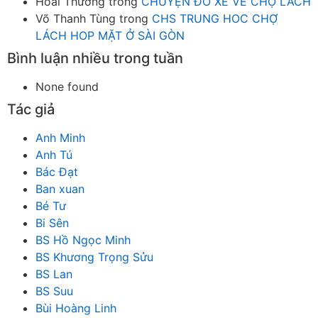
Hoài Thương
trong
CHUYỆN ĐÒ XE VỀ CHỢ LÁCH
Võ Thanh Tùng
trong
CHS TRUNG HOC CHỢ
LÁCH HOP MẶT Ở SÀI GÒN
Bình luận nhiều trong tuần
None found
Tác giả
Anh Minh
Anh Tú
Bác Đạt
Ban xuan
Bé Tư
Bi Sên
BS Hồ Ngọc Minh
BS Khương Trọng Sửu
BS Lan
BS Suu
Bùi Hoàng Linh