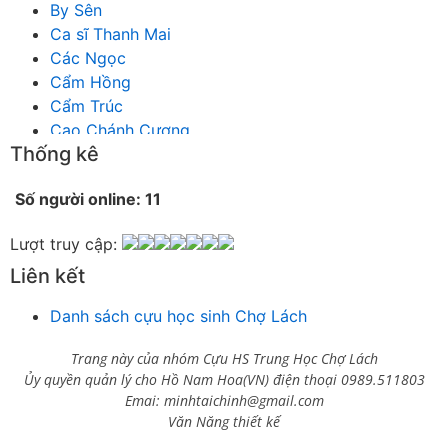
By Sên
Ca sĩ Thanh Mai
Các Ngọc
Cẩm Hồng
Cẩm Trúc
Cao Chánh Cương
Thống kê
Cao Nhật Quyên
chánh thu
Số người online: 11
Chích Chị
Chiêu Hiền
Lượt truy cập:
Chu Trầm Nguyên Minh
Liên kết
Cò Bằng
Cỏ may
Danh sách cựu học sinh Chợ Lách
Công Bình
Công Hòa
Trang này của nhóm Cựu HS Trung Học Chợ Lách
Công Minh
Ủy quyền quản lý cho Hồ Nam Hoa(VN) điện thoại 0989.511803
Dang Chi
Emai: minhtaichinh@gmail.com
Dao dong
Văn Năng thiết kế
Diễm Ngọc