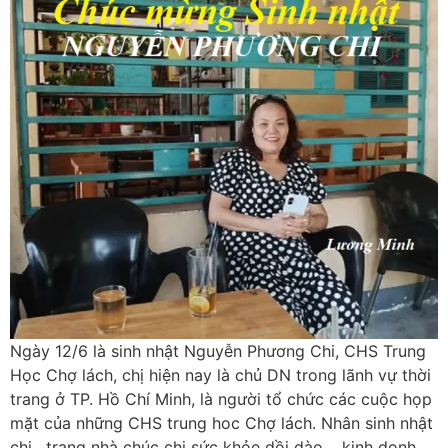
Ngày 12/6 là sinh nhật Nguyễn Phương Chi, CHS Trung
Học Chợ lách, chị hiện nay là chủ DN trong lãnh vự thời
trang ở TP. Hồ Chí Minh, là người tổ chức các cuộc họp
mặt của những CHS trung hoc Chợ lách. Nhân sinh nhật
chị , trang nhà chúc chị sức khỏe dồi dào , kinh donh