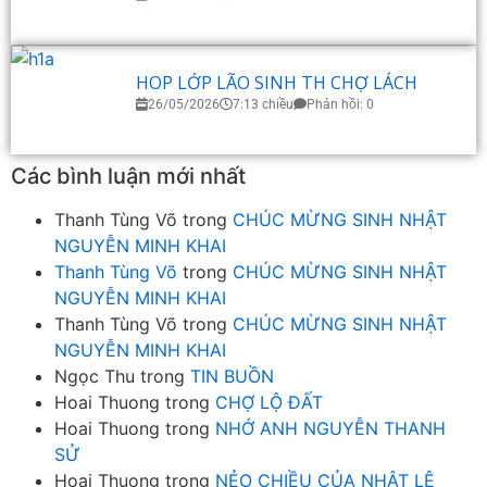
HOP LỚP LÃO SINH TH CHỢ LÁCH
26/05/2026
7:13 chiều
Phản hồi: 0
Các bình luận mới nhất
Thanh Tùng Võ
trong
CHÚC MỪNG SINH NHẬT
NGUYỄN MINH KHAI
Thanh Tùng Võ
trong
CHÚC MỪNG SINH NHẬT
NGUYỄN MINH KHAI
Thanh Tùng Võ
trong
CHÚC MỪNG SINH NHẬT
NGUYỄN MINH KHAI
Ngọc Thu
trong
TIN BUỒN
Hoai Thuong
trong
CHỢ LỘ ĐẤT
Hoai Thuong
trong
NHỚ ANH NGUYỄN THANH
SỬ
Hoai Thuong
trong
NẺO CHIỀU CỦA NHẬT LỆ