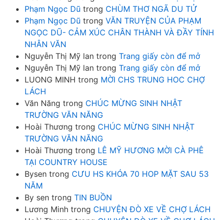
Phạm Ngọc Dũ
trong
CHÙM THƠ NGÃ DU TỬ
Phạm Ngọc Dũ
trong
VĂN TRUYỆN CỦA PHẠM
NGỌC DŨ- CẢM XÚC CHÂN THÀNH VÀ ĐẦY TÍNH
NHÂN VĂN
Nguyễn Thị Mỹ lan
trong
Trang giấy còn để mở
Nguyễn Thị Mỹ lan
trong
Trang giấy còn để mở
LUONG MINH
trong
MỜI CHS TRUNG HOC CHỢ
LÁCH
Văn Năng
trong
CHÚC MỪNG SINH NHẬT
TRƯỜNG VĂN NĂNG
Hoài Thương
trong
CHÚC MỪNG SINH NHẬT
TRƯỜNG VĂN NĂNG
Hoài Thương
trong
LÊ MỸ HƯƠNG MỜI CÀ PHÊ
TẠI COUNTRY HOUSE
Bysen
trong
CƯU HS KHÓA 70 HOP MẶT SAU 53
NĂM
By sen
trong
TIN BUỒN
Lương Minh
trong
CHUYỆN ĐÒ XE VỀ CHỢ LÁCH