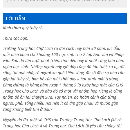
LỜI DẪN
Kính thưa quý thầy cô
Thưa các bạn.
Trường Trung học Chợ Lách ra đời cách nay hơn 50 năm, lúc đầu
mỗi niên khóa chỉ khoảng 100 học sinh cho 2 lớp Anh văn và Pháp
văn. Sau đó lần lượt phát triển, tính đến nay ít nhất cũng hơn năm
ngàn học sinh. Những người này giờ đây cũng đã lớn tuổi, có người
sống tại quê nhà, có người xa quê kiếm sống, đa số đều có nhu cầu
gặp lại thầy cô, bạn bè của một thời dạy – học dưới mái trường.
Bằng chứng là hàng năm ngày 1 tháng 5 là ngày họp mặt của CHS
Trung học Chợ Lách và đâu đó có một vài nhóm họp riêng lẻ cũng
nhằm để ôn lại chuyện xưa. Tuy nhiên, do hoàn cảnh của từng
người, phải sống nhiều nơi nên ít có dịp gặp nhau và muốn gặp
cũng không biết tìm ở đâu?
Nguyên do đó, một số CHS của Trường Trung Học Chợ Lách (kể cả
Trung học Chợ Lách A và Trung học Chợ Lách B) yêu cầu chúng tôi