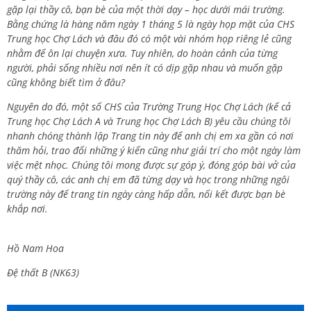
gặp lại thầy cô, bạn bè của một thời dạy – học dưới mái trường.
Bằng chứng là hàng năm ngày 1 tháng 5 là ngày họp mặt của CHS
Trung học Chợ Lách và đâu đó có một vài nhóm họp riêng lẻ cũng
nhằm để ôn lại chuyện xưa. Tuy nhiên, do hoàn cảnh của từng
người, phải sống nhiều nơi nên ít có dịp gặp nhau và muốn gặp
cũng không biết tìm ở đâu?
Nguyên do đó, một số CHS của Trường Trung Học Chợ Lách (kể cả
Trung học Chợ Lách A và Trung học Chợ Lách B) yêu cầu chúng tôi
nhanh chóng thành lập Trang tin này để anh chị em xa gần có nơi
thăm hỏi, trao đổi những ý kiến cũng như giải trí cho một ngày làm
việc mệt nhọc. Chúng tôi mong được sự góp ý, đóng góp bài vở của
quý thầy cô, các anh chị em đã từng dạy và học trong những ngôi
trường này để trang tin ngày càng hấp dẫn, nối kết được bạn bè
khắp nơi.
Hồ Nam Hoa
Đệ thất B (NK63)