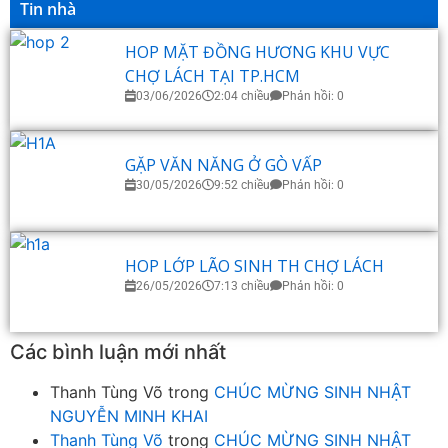
Tin nhà
HOP MẶT ĐỒNG HƯƠNG KHU VỰC
CHỢ LÁCH TẠI TP.HCM
03/06/2026
2:04 chiều
Phản hồi: 0
GẶP VĂN NĂNG Ở GÒ VẤP
30/05/2026
9:52 chiều
Phản hồi: 0
HOP LỚP LÃO SINH TH CHỢ LÁCH
26/05/2026
7:13 chiều
Phản hồi: 0
Các bình luận mới nhất
Thanh Tùng Võ
trong
CHÚC MỪNG SINH NHẬT
NGUYỄN MINH KHAI
Thanh Tùng Võ
trong
CHÚC MỪNG SINH NHẬT