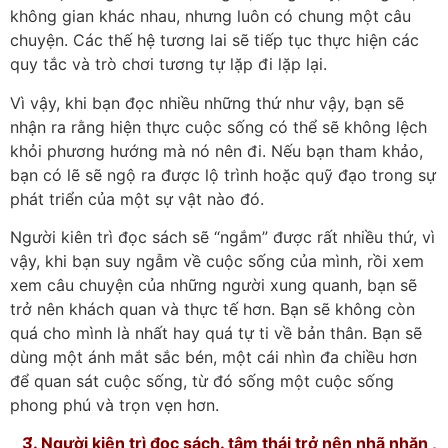
không gian khác nhau, nhưng luôn có chung một câu
chuyện. Các thế hệ tương lai sẽ tiếp tục thực hiện các
quy tắc và trò chơi tương tự lặp đi lặp lại.
Vì vậy, khi bạn đọc nhiều những thứ như vậy, bạn sẽ
nhận ra rằng hiện thực cuộc sống có thể sẽ không lệch
khỏi phương hướng mà nó nên đi. Nếu bạn tham khảo,
bạn có lẽ sẽ ngộ ra được lộ trình hoặc quỹ đạo trong sự
phát triển của một sự vật nào đó.
Người kiên trì đọc sách sẽ “ngắm” được rất nhiều thứ, vì
vậy, khi bạn suy ngẫm về cuộc sống của mình, rồi xem
xem câu chuyện của những người xung quanh, bạn sẽ
trở nên khách quan và thực tế hơn. Bạn sẽ không còn
quá cho mình là nhất hay quá tự ti về bản thân. Bạn sẽ
dùng một ánh mắt sắc bén, một cái nhìn đa chiều hơn
để quan sát cuộc sống, từ đó sống một cuộc sống
phong phú và trọn vẹn hơn.
3̛̛. Người kiên trì đọc sách. tâm thái trở nên nhã nhặn ,