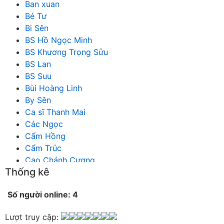
Ban xuan
Bé Tư
Bi Sên
BS Hồ Ngọc Minh
BS Khương Trọng Sửu
BS Lan
BS Suu
Bùi Hoàng Linh
By Sên
Ca sĩ Thanh Mai
Các Ngọc
Cẩm Hồng
Cẩm Trúc
Cao Chánh Cương
Thống kê
Cao Nhật Quyên
chánh thu
Số người online: 4
Chích Chị
Chiêu Hiền
Lượt truy cập:
Chu Trầm Nguyên Minh