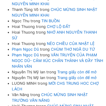
NGUYỄN MINH KHAI
Thanh Tùng Võ
trong
CHÚC MỪNG SINH NHẬT
NGUYỄN MINH KHAI
Ngọc Thu
trong
TIN BUỒN
Hoai Thuong
trong
CHỢ LỘ ĐẤT
Hoai Thuong
trong
NHỚ ANH NGUYỄN THANH
SỬ
Hoai Thuong
trong
NẺO CHIỀU CỦA NHẬT LỆ
Phạm Ngọc Dũ
trong
CHÙM THƠ NGÃ DU TỬ
Phạm Ngọc Dũ
trong
VĂN TRUYỆN CỦA PHẠM
NGỌC DŨ- CẢM XÚC CHÂN THÀNH VÀ ĐẦY TÍNH
NHÂN VĂN
Nguyễn Thị Mỹ lan
trong
Trang giấy còn để mở
Nguyễn Thị Mỹ lan
trong
Trang giấy còn để mở
LUONG MINH
trong
MỜI CHS TRUNG HOC CHỢ
LÁCH
Văn Năng
trong
CHÚC MỪNG SINH NHẬT
TRƯỜNG VĂN NĂNG
Hoài Thương
trong
CHÚC MỪNG SINH NHẬT