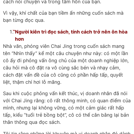
cách nói chuyện và trong tâm hồn của bạn.
Vì vậy, khí chất của bạn tiềm ẩn những cuốn sách mà
bạn từng đọc qua.
̛̛̀Người kiên trì đọc sách, tính cách trở nên ôn hòa
hơn
Nhà văn, phóng viên Chai Jing trong cuốn sách mang
tên “Nhìn thấy” kể một câu chuyện như này: có một lần
cô ấy đi phỏng vấn ông chủ của một doanh nghiệp lớn,
câu hỏi mà cô đặt ra vô cùng sắc bén và nhạy cảm,
cách đặt vấn đề của cô cũng có phần hấp tấp, quyết
liệt, thậm chí hơi lỗ mãng.
Sau khi cuộc phỏng vấn kết thúc, vị doanh nhân đã nói
với Chai Jing rằng: cô rất thông minh, có quan điểm của
mình, nhưng lại không vững, có một cảm giác rất hấp
tấp, kiểu “tuổi trẻ bồng bột”, cô có thể cân bằng lại bản
thân thông qua đọc sách.
Tôi tin rằng những lời khuyên mà vị doanh nhân đó dành