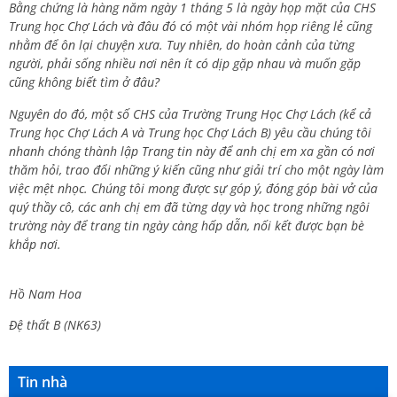
Bằng chứng là hàng năm ngày 1 tháng 5 là ngày họp mặt của CHS
Trung học Chợ Lách và đâu đó có một vài nhóm họp riêng lẻ cũng
nhằm để ôn lại chuyện xưa. Tuy nhiên, do hoàn cảnh của từng
người, phải sống nhiều nơi nên ít có dịp gặp nhau và muốn gặp
cũng không biết tìm ở đâu?
Nguyên do đó, một số CHS của Trường Trung Học Chợ Lách (kể cả
Trung học Chợ Lách A và Trung học Chợ Lách B) yêu cầu chúng tôi
nhanh chóng thành lập Trang tin này để anh chị em xa gần có nơi
thăm hỏi, trao đổi những ý kiến cũng như giải trí cho một ngày làm
việc mệt nhọc. Chúng tôi mong được sự góp ý, đóng góp bài vở của
quý thầy cô, các anh chị em đã từng dạy và học trong những ngôi
trường này để trang tin ngày càng hấp dẫn, nối kết được bạn bè
khắp nơi.
Hồ Nam Hoa
Đệ thất B (NK63)
Tin nhà