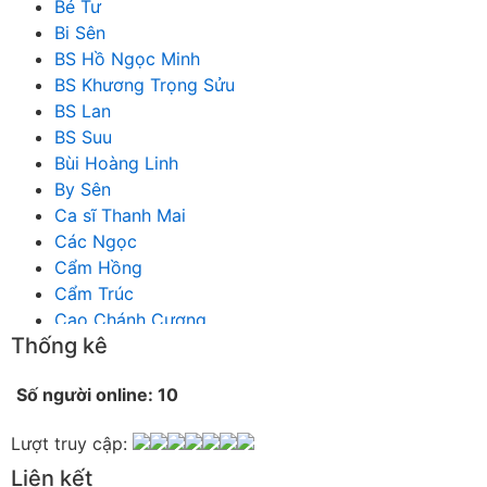
Bé Tư
Bi Sên
BS Hồ Ngọc Minh
BS Khương Trọng Sửu
BS Lan
BS Suu
Bùi Hoàng Linh
By Sên
Ca sĩ Thanh Mai
Các Ngọc
Cẩm Hồng
Cẩm Trúc
Cao Chánh Cương
Thống kê
Cao Nhật Quyên
chánh thu
Số người online: 10
Chích Chị
Chiêu Hiền
Lượt truy cập:
Chu Trầm Nguyên Minh
Liên kết
Cò Bằng