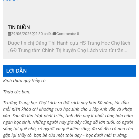
TIN BUỒN
29/06/2026
2:30 chiều
Comments: 0
Được tin chị Đặng Thi Hanh cựu HS Trung Hoc Chợ lách
, GĐ Trung tâm Chính Trị huyện Chợ Lách vừa từ trần...
LỜI DẪN
Kính thưa quý thầy cô
Thưa các bạn.
Trường Trung học Chợ Lách ra đời cách nay hơn 50 năm, lúc đầu
mỗi niên khóa chỉ khoảng 100 học sinh cho 2 lớp Anh văn và Pháp
văn. Sau đó lần lượt phát triển, tính đến nay ít nhất cũng hơn năm
ngàn học sinh. Những người này giờ đây cũng đã lớn tuổi, có người
sống tại quê nhà, có người xa quê kiếm sống, đa số đều có nhu cầu
gặp lại thầy cô, bạn bè của một thời dạy – học dưới mái trường.