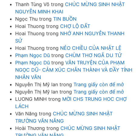
Thanh Tùng Võ
trong
CHÚC MỪNG SINH NHẬT
NGUYỄN MINH KHAI
Ngọc Thu
trong
TIN BUỒN
Hoai Thuong
trong
CHỢ LỘ ĐẤT
Hoai Thuong
trong
NHỚ ANH NGUYỄN THANH
SỬ
Hoai Thuong
trong
NẺO CHIỀU CỦA NHẬT LỆ
Phạm Ngọc Dũ
trong
CHÙM THƠ NGÃ DU TỬ
Phạm Ngọc Dũ
trong
VĂN TRUYỆN CỦA PHẠM
NGỌC DŨ- CẢM XÚC CHÂN THÀNH VÀ ĐẦY TÍNH
NHÂN VĂN
Nguyễn Thị Mỹ lan
trong
Trang giấy còn để mở
Nguyễn Thị Mỹ lan
trong
Trang giấy còn để mở
LUONG MINH
trong
MỜI CHS TRUNG HOC CHỢ
LÁCH
Văn Năng
trong
CHÚC MỪNG SINH NHẬT
TRƯỜNG VĂN NĂNG
Hoài Thương
trong
CHÚC MỪNG SINH NHẬT
TRƯỜNG VĂN NĂNG