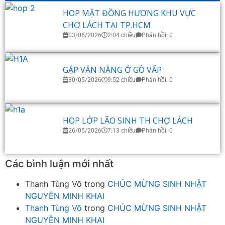
HOP MẶT ĐỒNG HƯƠNG KHU VỰC
CHỢ LÁCH TẠI TP.HCM
03/06/2026
2:04 chiều
Phản hồi: 0
GẶP VĂN NĂNG Ở GÒ VẤP
30/05/2026
9:52 chiều
Phản hồi: 0
HOP LỚP LÃO SINH TH CHỢ LÁCH
26/05/2026
7:13 chiều
Phản hồi: 0
Các bình luận mới nhất
Thanh Tùng Võ
trong
CHÚC MỪNG SINH NHẬT
NGUYỄN MINH KHAI
Thanh Tùng Võ
trong
CHÚC MỪNG SINH NHẬT
NGUYỄN MINH KHAI