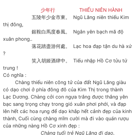
少年行 THIẾU NIÊN HÀNH
五陵年少金市東。 Ngũ Lăng niên thiếu Kim
thị đông,
銀鞍白馬度春風。 Ngân yên bạch mã độ
xuân phong..
落花踏盡游何處。 Lạc hoa đạp tận du hà xứ
?
笑入胡姬酒肆中。 Tiếu nhập Hồ Cơ tửu tứ
trung !
Có nghĩa :
Chàng thiếu niên công tử của đất Ngũ Lăng giàu
có dạo chơi ở phía đông đô của Kim Thị trong thành
Lạc Dương. Chàng cởi con ngựa trắng được thắng yên
bạc sang trọng chạy trong gió xuân phơi phới, và đạp
lên hết các hoa rụng để dạo khắp hết cảnh đẹp của kinh
thành, Cuối cùng chàng mĩm cười mà đi vào quán rượu
của những nàng Hồ Cơ xinh đẹp :
Chàng tuổi trẻ Ngũ Lăng đi dạo,