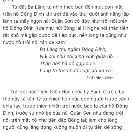
Từ đất Ba Lăng ta nhìn theo bạn đến mút con mắt
trên hồ Động Đình khi trời đã vào thu; dưới ánh nắng lắp
lánh ta thấy ngọn núi Quân Sơn cô độc như trôi nổi trên
hồ Động Đình (tựa như núi Bồng lai ); Nghe nói thần tiên
rất khó mà gặp được để tiếp xúc, nên lòng ta cũng như
nước hồ trôi nổi tận xa xăm !
Ba Lăng thu ngắm Động Đình,
Núi côi như nổi xinh xinh giữa hồ.
Thần tiên há dễ gặp cơ ?!
Lòng ta theo nước dật dờ xa xa !
ĐCĐ diễn Nôm
Trái với bài Thiếu Niên Hành của Lý Bạch ở trên, bài
thơ nầy tả tâm lý tự nhiên hơn của con người trước cảnh
chia tay, trước thiên nhiên trời nước bao la của hồ Động
Đình, trước sự nhỏ bé của núi Quân Sơn như đang trôi
nổi trên mặt hồ như tiên đão Bồng lai; làm cho lòng
người cũng lắng đọng xuống muốn đi tu tiên để sống