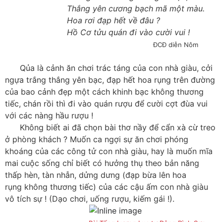
Thắng yên cương bạch mã một màu.
Hoa rơi đạp hết về đâu ?
Hồ Cơ tửu quán đi vào cười vui !
ĐCĐ diễn Nôm
Qủa là cảnh ăn chơi trác táng của con nhà giàu, cởi
ngựa trắng thắng yên bạc, đạp hết hoa rụng trên đường
của bao cảnh đẹp một cách khinh bạc không thương
tiếc, chán rồi thì đi vào quán rượu để cười cợt đùa vui
với các nàng hầu rượu !
Không biết ai đã chọn bài thơ nầy để cẩn xà cừ treo
ở phòng khách ? Muốn ca ngợi sự ăn chơi phóng
khoáng của các công tử con nhà giàu, hay là muốn mĩa
mai cuộc sống chỉ biết có hưởng thụ theo bản năng
thấp hèn, tàn nhẫn, dửng dưng (đạp bừa lên hoa
rụng không thương tiếc) của các cậu ấm con nhà giàu
vô tích sự ! (Dạo chơi, uống rượu, kiếm gái !).