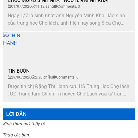
CHÚC MỪNG SINH NHẬT NGUYỄN MINH KHAI
01/07/2026
11:12 sáng
Comments: 3
Ngày 1/7 là sinh nhật anh Nguyễn Minh Khai, lão sinh
của trung hoc Chợ lách. anh hiện nay sống ỡ cã Chợ...
TIN BUỒN
29/06/2026
2:30 chiều
Comments: 0
Được tin chị Đặng Thi Hanh cựu HS Trung Hoc Chợ lách
, GĐ Trung tâm Chính Trị huyện Chợ Lách vừa từ trần...
LỜI DẪN
Kính thưa quý thầy cô
Thưa các bạn.