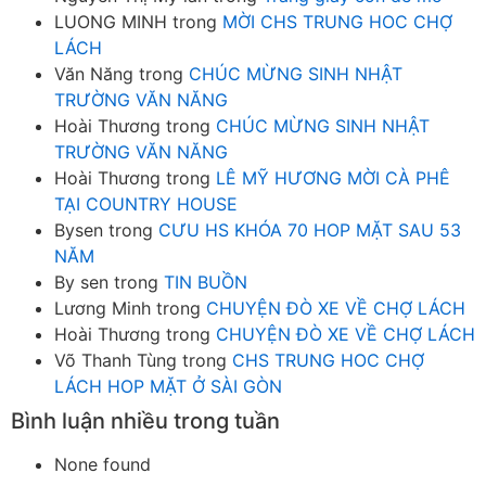
LUONG MINH
trong
MỜI CHS TRUNG HOC CHỢ
LÁCH
Văn Năng
trong
CHÚC MỪNG SINH NHẬT
TRƯỜNG VĂN NĂNG
Hoài Thương
trong
CHÚC MỪNG SINH NHẬT
TRƯỜNG VĂN NĂNG
Hoài Thương
trong
LÊ MỸ HƯƠNG MỜI CÀ PHÊ
TẠI COUNTRY HOUSE
Bysen
trong
CƯU HS KHÓA 70 HOP MẶT SAU 53
NĂM
By sen
trong
TIN BUỒN
Lương Minh
trong
CHUYỆN ĐÒ XE VỀ CHỢ LÁCH
Hoài Thương
trong
CHUYỆN ĐÒ XE VỀ CHỢ LÁCH
Võ Thanh Tùng
trong
CHS TRUNG HOC CHỢ
LÁCH HOP MẶT Ở SÀI GÒN
Bình luận nhiều trong tuần
None found