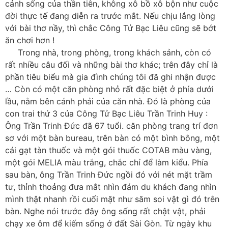
cảnh sống của thần tiên, không xô bồ xô bộn như cuộc
đời thực tế đang diễn ra trước mắt. Nếu chịu lắng lòng
với bài thơ nầy, thì chắc Công Tử Bạc Liêu cũng sẽ bớt
ăn chơi hơn !
Trong nhà, trong phòng, trong khách sảnh, còn có
rất nhiều câu đối và những bài thơ khác; trên đây chỉ là
phần tiêu biểu mà gia đình chúng tôi đã ghi nhận được
… Còn có một căn phòng nhỏ rất đặc biệt ở phía dưới
lầu, nằm bên cánh phải của căn nhà. Đó là phòng của
con trai thứ 3 của Công Tử Bạc Liêu Trần Trinh Huy :
Ông Trần Trinh Đức đã 67 tuổi. căn phòng trang trí đơn
sơ với một bàn bureau, trên bàn có một bình bông, một
cái gạt tàn thuốc và một gói thuốc COTAB màu vàng,
một gói MELIA màu trắng, chắc chỉ để làm kiểu. Phía
sau bàn, ông Trần Trinh Đức ngồi đó với nét mặt trầm
tư, thỉnh thoảng đưa mắt nhìn đám du khách đang nhìn
mình thật nhanh rồi cuối mặt như săm soi vật gì đó trên
bàn. Nghe nói trước đây ông sống rất chật vật, phải
chạy xe ôm để kiếm sống ở đất Sài Gòn. Từ ngày khu