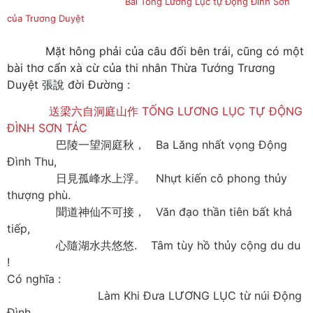
Bài Tống Lương Lục tự Động Đình Sơn
của Trương Duyệt
Mặt hông phải của câu đối bên trái, cũng có một
bài thơ cẩn xà cừ của thi nhân Thừa Tướng Trương
Duyệt 張說 đời Đường :
送梁六自洞庭山作 TỐNG LƯƠNG LỤC TỰ ĐỘNG
ĐÌNH SƠN TÁC
巴陵一望洞庭秋， Ba Lăng nhất vọng Động
Đình Thu,
日見孤峰水上浮。 Nhựt kiến cô phong thủy
thượng phù.
聞道神仙不可接， Văn đạo thần tiên bất khả
tiếp,
心隨湖水共悠悠. Tâm tùy hồ thủy cộng du du
!
Có nghĩa :
Làm Khi Đưa LƯƠNG LỤC từ núi Động
Đình.