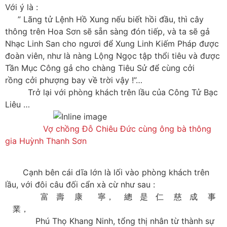
Với ý là :
” Lãng tử Lệnh Hồ Xung nếu biết hồi đầu, thì cây
thông trên Hoa Sơn sẽ sẵn sàng đón tiếp, và ta sẽ gả
Nhạc Linh San cho ngươi để Xung Linh Kiếm Pháp được
đoàn viên, như là nàng Lộng Ngọc tập thổi tiêu và được
Tần Mục Công gả cho chàng Tiêu Sử để cùng cởi
rồng cởi phượng bay về trời vậy !”…
Trở lại với phòng khách trên lầu của Công Tử Bạc
Liêu …
Vợ chồng Đỗ Chiêu Đức cùng ông bà thông
gia Huỳnh Thanh Sơn
Cạnh bên cái dĩa lớn là lối vào phòng khách trên
lầu, với đôi câu đối cẩn xà cừ như sau :
富 壽 康 寧， 總 是 仁 慈 成 事
業，
Phú Thọ Khang Ninh, tổng thị nhân từ thành sự