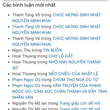
Các bình luận mới nhất
Thanh Tùng Võ
trong
CHÚC MỪNG SINH NHẬT
NGUYỄN MINH KHAI
Thanh Tùng Võ
trong
CHÚC MỪNG SINH NHẬT
NGUYỄN MINH KHAI
Thanh Tùng Võ
trong
CHÚC MỪNG SINH NHẬT
NGUYỄN MINH KHAI
Ngọc Thu
trong
TIN BUỒN
Hoai Thuong
trong
CHỢ LỘ ĐẤT
Hoai Thuong
trong
NHỚ ANH NGUYỄN THANH
SỬ
Hoai Thuong
trong
NẺO CHIỀU CỦA NHẬT LỆ
Phạm Ngọc Dũ
trong
CHÙM THƠ NGÃ DU TỬ
Phạm Ngọc Dũ
trong
VĂN TRUYỆN CỦA PHẠM
NGỌC DŨ- CẢM XÚC CHÂN THÀNH VÀ ĐẦY TÍNH
NHÂN VĂN
Nguyễn Thị Mỹ lan
trong
Trang giấy còn để mở
Nguyễn Thị Mỹ lan
trong
Trang giấy còn để mở