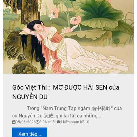
Góc Việt Thi : MƠ ĐƯỢC HÁI SEN của
NGUYỄN DU
Trong “Nam Trung Tạp ngâm 南中雜吟” của
cụ Nguyễn Du 阮攸, ghi lại tất cả những...
05/06/2026
8:36 chiều
ý kiến phản hồi: 0
Xem tiếp...