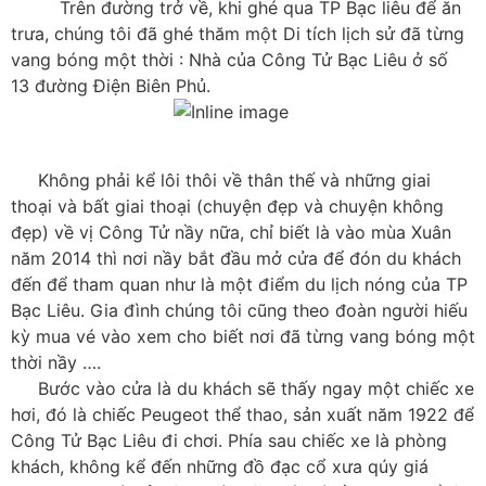
Trên đường trở về, khi ghé qua TP Bạc liêu để ăn
trưa, chúng tôi đã ghé thăm một Di tích lịch sử đã từng
vang bóng một thời : Nhà của Công Tử Bạc Liêu ở số
13 đường Điện Biên Phủ.
Không phải kể lôi thôi về thân thế và những giai
thoại và bất giai thoại (chuyện đẹp và chuyện không
đẹp) về vị Công Tử nầy nữa, chỉ biết là vào mùa Xuân
năm 2014 thì nơi nầy bắt đầu mở cửa để đón du khách
đến để tham quan như là một điểm du lịch nóng của TP
Bạc Liêu. Gia đình chúng tôi cũng theo đoàn người hiếu
kỳ mua vé vào xem cho biết nơi đã từng vang bóng một
thời nầy ….
Bước vào cửa là du khách sẽ thấy ngay một chiếc xe
hơi, đó là chiếc Peugeot thể thao, sản xuất năm 1922 để
Công Tử Bạc Liêu đi chơi. Phía sau chiếc xe là phòng
khách, không kể đến những đồ đạc cổ xưa qúy giá