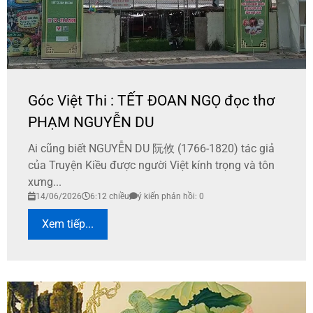
Góc Việt Thi : TẾT ĐOAN NGỌ đọc thơ
PHẠM NGUYỄN DU
Ai cũng biết NGUYỄN DU 阮攸 (1766-1820) tác giả
của Truyện Kiều được người Việt kính trọng và tôn
xưng...
14/06/2026
6:12 chiều
ý kiến phản hồi: 0
Xem tiếp...