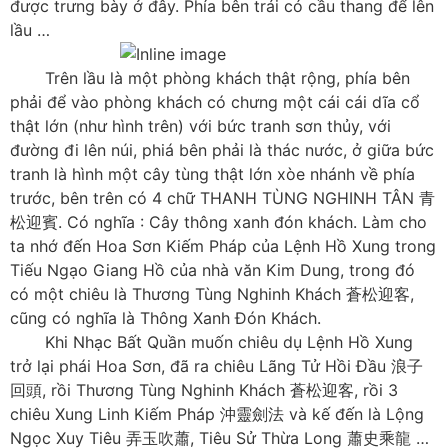
được trưng bày ở đây. Phía bên trái có cầu thang để lên
lầu …
Trên lầu là một phòng khách thật rộng, phía bên
phải để vào phòng khách có chưng một cái cái dĩa cổ
thật lớn (như hình trên) với bức tranh sơn thủy, với
đường đi lên núi, phiá bên phải là thác nước, ở giữa bức
tranh là hình một cây tùng thật lớn xòe nhánh về phía
trước, bên trên có 4 chữ THANH TÙNG NGHINH TÂN 青
松迎賓. Có nghĩa : Cây thông xanh đón khách. Làm cho
ta nhớ đến Hoa Sơn Kiếm Pháp của Lệnh Hồ Xung trong
Tiếu Ngạo Giang Hồ của nhà văn Kim Dung, trong đó
có một chiêu là Thương Tùng Nghinh Khách 蒼松迎客,
cũng có nghĩa là Thông Xanh Đón Khách.
Khi Nhạc Bất Quần muốn chiêu dụ Lệnh Hồ Xung
trở lại phái Hoa Sơn, đã ra chiêu Lãng Tử Hồi Đầu 浪子
回頭, rồi Thương Tùng Nghinh Khách 蒼松迎客, rồi 3
chiêu Xung Linh Kiếm Pháp 沖靈劍法 và kế đến là Lộng
Ngọc Xuy Tiêu 弄玉吹蕭, Tiêu Sử Thừa Long 蕭史乘龍 …