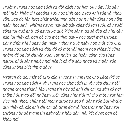
Trường Trung học Chợ Lách ra đời cách nay hơn 50 năm, lúc đầu
mỗi niên khóa chỉ khoảng 100 học sinh cho 2 lớp Anh văn và Pháp
văn. Sau đó lần lượt phát triển, tính đến nay ít nhất cũng hơn năm
ngàn học sinh. Những người này giờ đây cũng đã lớn tuổi, có người
sống tại quê nhà, có người xa quê kiếm sống, đa số đều có nhu cầu
gặp lại thầy cô, bạn bè của một thời dạy – học dưới mái trường.
Bằng chứng là hàng năm ngày 1 tháng 5 là ngày họp mặt của CHS
Trung học Chợ Lách và đâu đó có một vài nhóm họp riêng lẻ cũng
nhằm để ôn lại chuyện xưa. Tuy nhiên, do hoàn cảnh của từng
người, phải sống nhiều nơi nên ít có dịp gặp nhau và muốn gặp
cũng không biết tìm ở đâu?
Nguyên do đó, một số CHS của Trường Trung Học Chợ Lách (kể cả
Trung học Chợ Lách A và Trung học Chợ Lách B) yêu cầu chúng tôi
nhanh chóng thành lập Trang tin này để anh chị em xa gần có nơi
thăm hỏi, trao đổi những ý kiến cũng như giải trí cho một ngày làm
việc mệt nhọc. Chúng tôi mong được sự góp ý, đóng góp bài vở của
quý thầy cô, các anh chị em đã từng dạy và học trong những ngôi
trường này để trang tin ngày càng hấp dẫn, nối kết được bạn bè
khắp nơi.