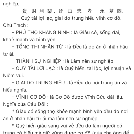
nghiệp,
貴 財 利 樂， 皆 由 忠 孝 永 基 圖。
Quý tài lợi lạc, giai do trung hiếu vĩnh cơ đồ.
Chú Thích :
– PHÚ THỌ KHANG NINH : là Giàu có, sống dai,
khoẻ mạnh và bình yên.
– TỔNG THỊ NHÂN TỪ : là Đều là do ăn ở nhân hậu
từ ái.
– THÀNH SỰ NGHIỆP : là Làm nên sự nghiệp.
– QUÝ TÀI LỢI LẠC : là Quý hiển, tài lộc, lợi nhuận và
Niềm vui.
– GIAI DO TRUNG HIẾU : là Đều do nơi trung tín và
hiếu nghĩa.
– VĨNH CƠ ĐỒ : là Cơ Đồ được Vĩnh Cửu dài lâu.
Nghĩa của Câu Đối :
* Giàu có sống thọ khỏe mạnh bình yên đều do nơi
ăn ở nhân hậu từ ái mà làm nên sự nghiệp.
* Quý hiển giàu sang vui vẻ đều do làm người có
trung có hiếu mà giữ vững được cơ đồ (của cha ông để