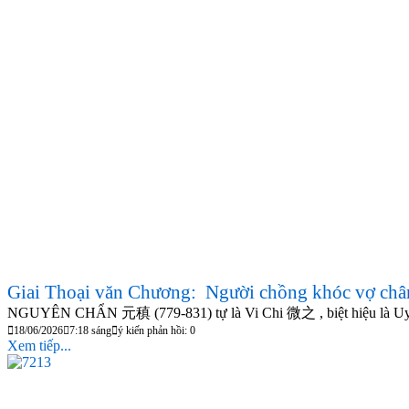
Giai Thoại văn Chương: Người chồng khóc vợ chân
NGUYÊN CHẨN 元稹 (779-831) tự là Vi Chi 微之 , biệt hiệu là Uy 
18/06/2026
7:18 sáng
ý kiến phản hồi: 0
Xem tiếp...