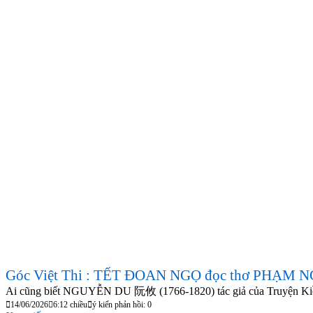
Góc Việt Thi : TẾT ĐOAN NGỌ đọc thơ PHẠM
Ai cũng biết NGUYỄN DU 阮攸 (1766-1820) tác giả của Truyện Kiều 
14/06/2026
6:12 chiều
ý kiến phản hồi: 0