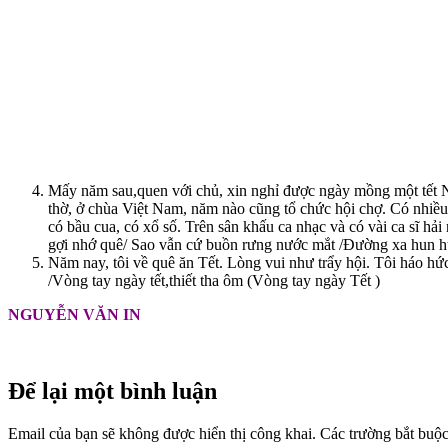
Mấy năm sau,quen với chủ, xin nghỉ được ngày mồng một tết Ngu
thờ, ở chùa Việt Nam, năm nào cũng tổ chức hội chợ. Có nhiều
có bầu cua, có xổ số. Trên sân khấu ca nhạc và có vài ca sĩ hả
gợi nhớ quê/ Sao vẫn cứ buồn rưng nước mắt /Đường xa hun h
Năm nay, tôi về quê ăn Tết. Lòng vui như trẩy hội. Tôi háo h
/Vòng tay ngày tết,thiết tha ôm (Vòng tay ngày Tết )
NGUYỄN VĂN IN
Để lại một bình luận
Email của bạn sẽ không được hiển thị công khai.
Các trường bắt buộ