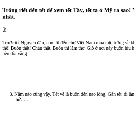
Trông riết đến tết để xem tết Tây, tết ta ở Mỹ ra sa
nhất.
2
Trước tết Nguyên đán, con tôi đến chợ Việt Nam mua thịt, trứng về kh
thế! Buồn thật! Chán thật. Buồn thì làm thơ. Giờ ở nơi nầy buồn hi
bên đồi vắng
Năm nào cũng vậy. Tết về là buồn đến nao lòng. Gần tết, đi là
thứ…..