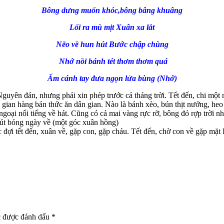
Bỗng dưng muốn khóc,bỗng bâng khuâng
Lối ra mù mịt Xuân xa lắt
Nẽo về hun hút Bước chập chùng
Nhớ nồi bánh tét thơm thơm quá
Ấm cánh tay đưa ngọn lửa bùng (Nhớ)
yên đán, nhưng phải xin phép trước cả tháng trời. Tết đến, chi một n
 gian hàng bán thức ăn dân gian. Nào là bánh xèo, bún thịt nướng, he
i ngoại nổi tiếng về hát. Cũng có cả mai vàng rực rỡ, bông đỏ rợp trờ
út bóng ngày về (một góc xuân hồng)
ức đợi tết đến, xuân về, gặp con, gặp cháu. Tết đến, chờ con về gặp 
c được đánh dấu
*