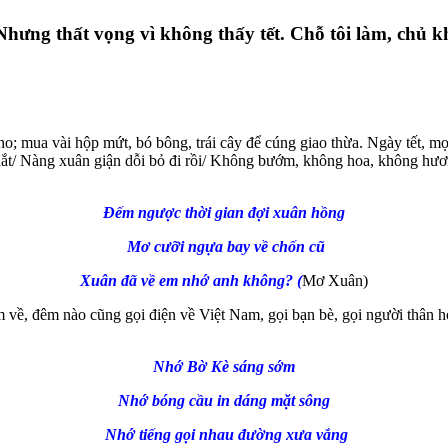
o! Nhưng thất vọng vì không thấy tết. Chỗ tôi làm, ch
o; mua vài hộp mứt, bó bông, trái cây để cúng giao thừa. Ngày tết, mọ
u hắt/ Nàng xuân giận dỗi bỏ đi rồi/ Không bướm, không hoa, không hư
Đếm ngược thời gian đợi xuân hồng
Mơ cưỡi ngựa bay về chốn cũ
Xuân đã về em nhớ anh không? (
Mơ Xuân)
m về, đêm nào cũng gọi điện về Việt Nam, gọi bạn bè, gọi người thân hỏ
Nhớ Bờ Kè sáng sớm
Nhớ bóng cầu in dáng mặt sông
Nhớ tiếng gọi nhau đường xưa vắng