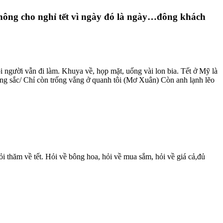
ủ không cho nghỉ tết vì ngày đó là ngày…đông khách
i người vẫn đi làm. Khuya về, họp mặt, uống vài lon bia. Tết ở Mỹ là
ơng sắc/ Chỉ còn trống vắng ở quanh tôi (Mơ Xuân) Còn anh lạnh lẽo
i thăm về tết. Hỏi về bông hoa, hỏi về mua sắm, hỏi về giá cả,đủ