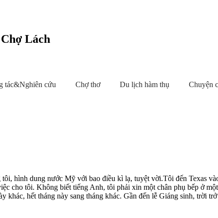
c Chợ Lách
g tác&Nghiên cứu
Chợ thơ
Du lịch hàm thụ
Chuyện 
ôi, hình dung nước Mỹ với bao điều kì lạ, tuyệt vời.Tôi đến Texas vào 
việc cho tôi. Không biết tiếng Anh, tôi phải xin một chân phụ bếp ở m
 khác, hết tháng này sang tháng khác. Gần đến lễ Giáng sinh, trời trở 