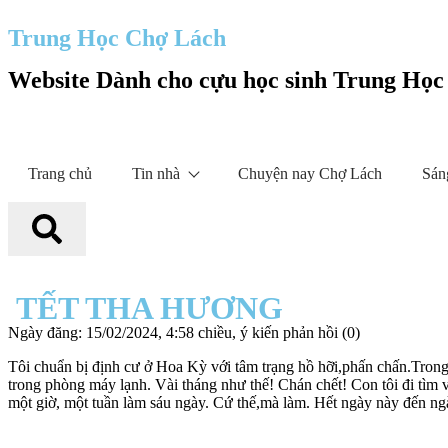
Trung Học Chợ Lách
Website Dành cho cựu học sinh Trung Họ
Trang chủ
Tin nhà
Chuyện nay Chợ Lách
Sán
TẾT THA HƯƠNG
Ngày đăng: 15/02/2024, 4:58 chiều, ý kiến phản hồi (0)
Tôi chuẩn bị định cư ở Hoa Kỳ với tâm trạng hồ hỡi,phấn chấn.Trong t
trong phòng máy lạnh. Vài tháng như thế! Chán chết! Con tôi đi tìm 
một giờ, một tuần làm sáu ngày. Cứ thế,mà làm. Hết ngày này đến ngày