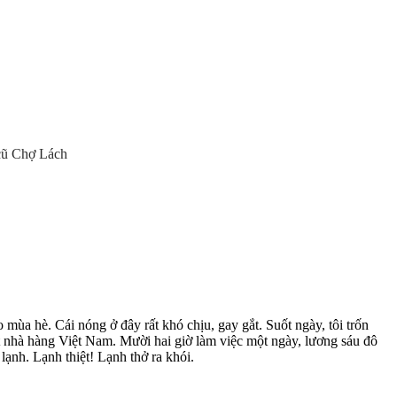
cũ Chợ Lách
mùa hè. Cái nóng ở đây rất khó chịu, gay gắt. Suốt ngày, tôi trốn
ột nhà hàng Việt Nam. Mười hai giờ làm việc một ngày, lương sáu đô
lạnh. Lạnh thiệt! Lạnh thở ra khói.