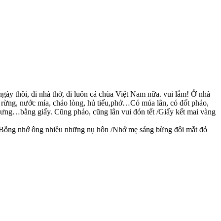
gày thôi, đi nhà thờ, đi luôn cả chùa Việt Nam nữa. vui lắm! Ở nhà
o rừng, nước mía, cháo lòng, hủ tiếu,phở…Có múa lân, có đốt pháo,
i nhưng…bằng giấy. Cũng pháo, cũng lân vui đón tết /Giấy kết mai vàng
mặt Bỗng nhớ ông nhiều những nụ hôn /Nhớ mẹ sáng bừng đôi mắt đỏ