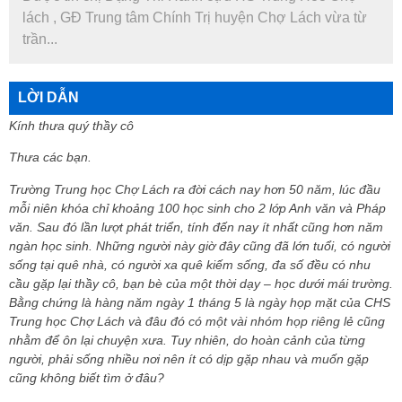
lách , GĐ Trung tâm Chính Trị huyện Chợ Lách vừa từ
trần...
LỜI DẪN
Kính thưa quý thầy cô
Thưa các bạn.
Trường Trung học Chợ Lách ra đời cách nay hơn 50 năm, lúc đầu
mỗi niên khóa chỉ khoảng 100 học sinh cho 2 lớp Anh văn và Pháp
văn. Sau đó lần lượt phát triển, tính đến nay ít nhất cũng hơn năm
ngàn học sinh. Những người này giờ đây cũng đã lớn tuổi, có người
sống tại quê nhà, có người xa quê kiếm sống, đa số đều có nhu
cầu gặp lại thầy cô, bạn bè của một thời dạy – học dưới mái trường.
Bằng chứng là hàng năm ngày 1 tháng 5 là ngày họp mặt của CHS
Trung học Chợ Lách và đâu đó có một vài nhóm họp riêng lẻ cũng
nhằm để ôn lại chuyện xưa. Tuy nhiên, do hoàn cảnh của từng
người, phải sống nhiều nơi nên ít có dịp gặp nhau và muốn gặp
cũng không biết tìm ở đâu?