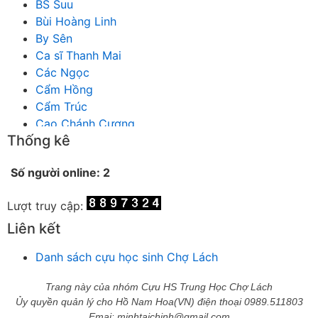
BS Suu
Bùi Hoàng Linh
By Sên
Ca sĩ Thanh Mai
Các Ngọc
Cẩm Hồng
Cẩm Trúc
Cao Chánh Cương
Thống kê
Cao Nhật Quyên
chánh thu
Số người online: 2
Chích Chị
Chiêu Hiền
Lượt truy cập:
Chu Trầm Nguyên Minh
Cò Bằng
Liên kết
Cỏ may
Danh sách cựu học sinh Chợ Lách
Công Bình
Công Hòa
Trang này của nhóm Cựu HS Trung Học Chợ Lách
Công Minh
Ủy quyền quản lý cho Hồ Nam Hoa(VN) điện thoại 0989.511803
Dang Chi
Emai: minhtaichinh@gmail.com