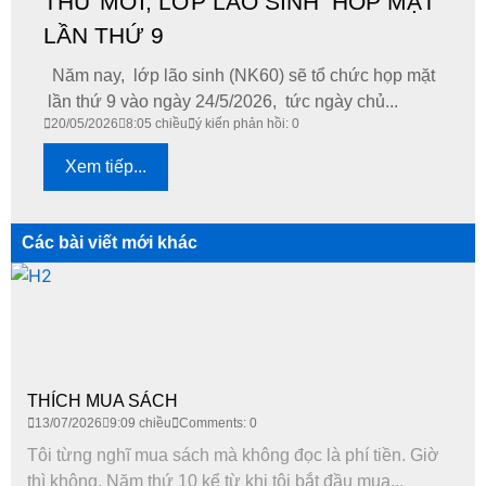
THƯ MỜI; LỚP LÃO SINH HOP MẶT
LẦN THỨ 9
Năm nay, lớp lão sinh (NK60) sẽ tổ chức họp mặt
lần thứ 9 vào ngày 24/5/2026, tức ngày chủ...
20/05/2026
8:05 chiều
ý kiến phản hồi: 0
Xem tiếp...
Các bài viết mới khác
THÍCH MUA SÁCH
13/07/2026
9:09 chiều
Comments: 0
Tôi từng nghĩ mua sách mà không đọc là phí tiền. Giờ
thì không. Năm thứ 10 kể từ khi tôi bắt đầu mua...