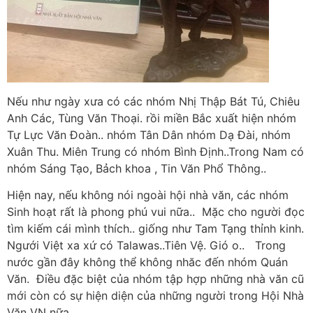
Nếu như ngày xưa có các nhóm Nhị Thập Bát Tú, Chiêu
Anh Các, Tùng Văn Thoại. rồi miền Bắc xuất hiện nhóm
Tự Lực Văn Đoàn.. nhóm Tân Dân nhóm Dạ Đài, nhóm
Xuân Thu. Miên Trung có nhóm Bình Định..Trong Nam có
nhóm Sáng Tạo, Bảch khoa , Tin Văn Phổ Thông..
Hiện nay, nếu không nói ngoài hội nhà văn, các nhóm
Sinh hoạt rất là phong phú vui nữa.. Mặc cho người đọc
tìm kiếm cái mình thích.. giống như Tam Tạng thỉnh kinh.
Ngưới Việt xa xứ có Talawas..Tiên Vệ. Gió o.. Trong
nước gần đây không thể không nhăc đến nhóm Quán
Văn. Điều đặc biệt của nhóm tập hợp những nhà văn cũ
mới còn có sự hiện diện của những người trong Hội Nhà
Văn VN nữa. .