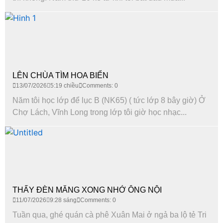
LÊN CHÙA TÌM HOA BIỂN
13/07/2026
5:19 chiều
Comments: 0
Năm tôi học lớp để lục B (NK65) ( tức lớp 8 bây giờ) Ở
Chợ Lách, Vĩnh Long trong lớp tôi giờ học nhạc...
THẤY ĐÈN MĂNG XONG NHỚ ÔNG NỘI
11/07/2026
9:28 sáng
Comments: 0
Tuần qua, ghé quán cà phê Xuân Mai ở ngả ba lộ tẻ Tri