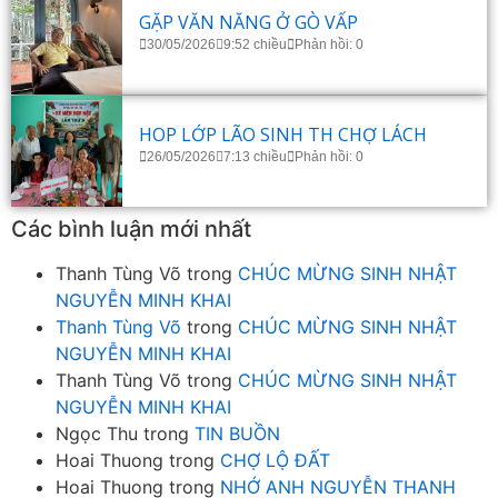
GẶP VĂN NĂNG Ở GÒ VẤP
30/05/2026
9:52 chiều
Phản hồi: 0
HOP LỚP LÃO SINH TH CHỢ LÁCH
26/05/2026
7:13 chiều
Phản hồi: 0
Các bình luận mới nhất
Thanh Tùng Võ
trong
CHÚC MỪNG SINH NHẬT
NGUYỄN MINH KHAI
Thanh Tùng Võ
trong
CHÚC MỪNG SINH NHẬT
NGUYỄN MINH KHAI
Thanh Tùng Võ
trong
CHÚC MỪNG SINH NHẬT
NGUYỄN MINH KHAI
Ngọc Thu
trong
TIN BUỒN
Hoai Thuong
trong
CHỢ LỘ ĐẤT
Hoai Thuong
trong
NHỚ ANH NGUYỄN THANH