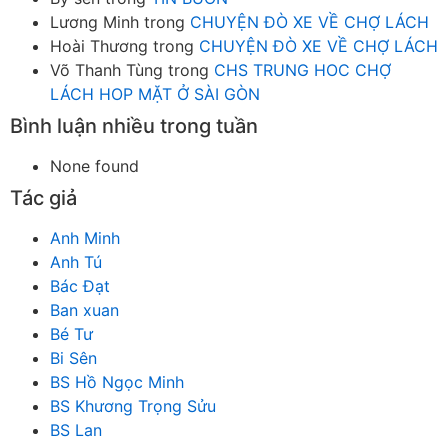
Lương Minh
trong
CHUYỆN ĐÒ XE VỀ CHỢ LÁCH
Hoài Thương
trong
CHUYỆN ĐÒ XE VỀ CHỢ LÁCH
Võ Thanh Tùng
trong
CHS TRUNG HOC CHỢ
LÁCH HOP MẶT Ở SÀI GÒN
Bình luận nhiều trong tuần
None found
Tác giả
Anh Minh
Anh Tú
Bác Đạt
Ban xuan
Bé Tư
Bi Sên
BS Hồ Ngọc Minh
BS Khương Trọng Sửu
BS Lan