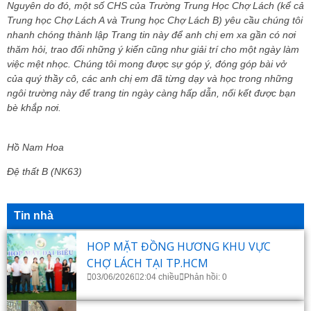
Nguyên do đó, một số CHS của Trường Trung Học Chợ Lách (kể cả
Trung học Chợ Lách A và Trung học Chợ Lách B) yêu cầu chúng tôi
nhanh chóng thành lập Trang tin này để anh chị em xa gần có nơi
thăm hỏi, trao đổi những ý kiến cũng như giải trí cho một ngày làm
việc mệt nhọc. Chúng tôi mong được sự góp ý, đóng góp bài vở
của quý thầy cô, các anh chị em đã từng dạy và học trong những
ngôi trường này để trang tin ngày càng hấp dẫn, nối kết được bạn
bè khắp nơi.
Hồ Nam Hoa
Đệ thất B (NK63)
Tin nhà
HOP MẶT ĐỒNG HƯƠNG KHU VỰC
CHỢ LÁCH TẠI TP.HCM
03/06/2026
2:04 chiều
Phản hồi: 0