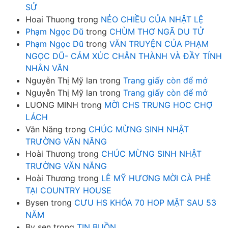
SỬ
Hoai Thuong
trong
NẺO CHIỀU CỦA NHẬT LỆ
Phạm Ngọc Dũ
trong
CHÙM THƠ NGÃ DU TỬ
Phạm Ngọc Dũ
trong
VĂN TRUYỆN CỦA PHẠM
NGỌC DŨ- CẢM XÚC CHÂN THÀNH VÀ ĐẦY TÍNH
NHÂN VĂN
Nguyễn Thị Mỹ lan
trong
Trang giấy còn để mở
Nguyễn Thị Mỹ lan
trong
Trang giấy còn để mở
LUONG MINH
trong
MỜI CHS TRUNG HOC CHỢ
LÁCH
Văn Năng
trong
CHÚC MỪNG SINH NHẬT
TRƯỜNG VĂN NĂNG
Hoài Thương
trong
CHÚC MỪNG SINH NHẬT
TRƯỜNG VĂN NĂNG
Hoài Thương
trong
LÊ MỸ HƯƠNG MỜI CÀ PHÊ
TẠI COUNTRY HOUSE
Bysen
trong
CƯU HS KHÓA 70 HOP MẶT SAU 53
NĂM
By sen
trong
TIN BUỒN