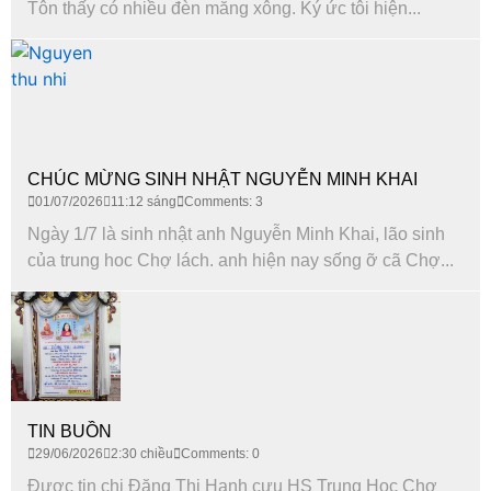
Tôn thấy có nhiều đèn măng xông. Ký ức tôi hiện...
CHÚC MỪNG SINH NHẬT NGUYỄN MINH KHAI
01/07/2026
11:12 sáng
Comments: 3
Ngày 1/7 là sinh nhật anh Nguyễn Minh Khai, lão sinh
của trung hoc Chợ lách. anh hiện nay sống ỡ cã Chợ...
TIN BUỒN
29/06/2026
2:30 chiều
Comments: 0
Được tin chị Đặng Thi Hanh cựu HS Trung Hoc Chợ