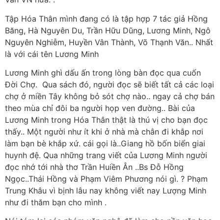
Tập Hóa Thân mình đang có là tập hợp 7 tác giả Hồng
Băng, Hà Nguyên Du, Trần Hữu Dũng, Lương Minh, Ngô
Nguyên Nghiễm, Huyền Vân Thành, Võ Thạnh Văn.. Nhất
là với cái tên Lương Minh
Lương Minh ghì dấu ấn trong lòng bàn đọc qua cuốn
Đời Chợ. Qua sách đó, người đọc sẽ biết tất cả các loại
chợ ở miền Tây không bỏ sót chợ nào.. ngay cả chợ bán
theo mùa chỉ đôi ba người họp ven đường.. Bài của
Lương Minh trong Hóa Thân thật là thú vị cho bạn đọc
thấy.. Một người như ít khi ở nhà mà chân đi khắp nơi
làm bạn bè khắp xứ. cái gọi là..Giang hồ bốn biển giai
huynh đệ. Qua những trang viết của Lương Minh người
đọc nhớ tới nhà thơ Trần Huiền Ân ..Bs Đỗ Hồng
Ngọc..Thái Hồng và Phạm Viêm Phương nói gì. ? Phạm
Trung Khâu vì bịnh lâu nay không viết nay Lượng Minh
như đi thăm bạn cho mình .