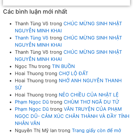
Các bình luận mới nhất
Thanh Tùng Võ
trong
CHÚC MỪNG SINH NHẬT
NGUYỄN MINH KHAI
Thanh Tùng Võ
trong
CHÚC MỪNG SINH NHẬT
NGUYỄN MINH KHAI
Thanh Tùng Võ
trong
CHÚC MỪNG SINH NHẬT
NGUYỄN MINH KHAI
Ngọc Thu
trong
TIN BUỒN
Hoai Thuong
trong
CHỢ LỘ ĐẤT
Hoai Thuong
trong
NHỚ ANH NGUYỄN THANH
SỬ
Hoai Thuong
trong
NẺO CHIỀU CỦA NHẬT LỆ
Phạm Ngọc Dũ
trong
CHÙM THƠ NGÃ DU TỬ
Phạm Ngọc Dũ
trong
VĂN TRUYỆN CỦA PHẠM
NGỌC DŨ- CẢM XÚC CHÂN THÀNH VÀ ĐẦY TÍNH
NHÂN VĂN
Nguyễn Thị Mỹ lan
trong
Trang giấy còn để mở