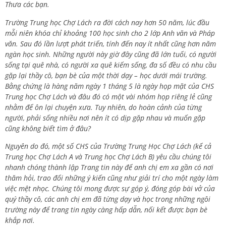
Thưa các bạn.
Trường Trung học Chợ Lách ra đời cách nay hơn 50 năm, lúc đầu
mỗi niên khóa chỉ khoảng 100 học sinh cho 2 lớp Anh văn và Pháp
văn. Sau đó lần lượt phát triển, tính đến nay ít nhất cũng hơn năm
ngàn học sinh. Những người này giờ đây cũng đã lớn tuổi, có người
sống tại quê nhà, có người xa quê kiếm sống, đa số đều có nhu cầu
gặp lại thầy cô, bạn bè của một thời dạy – học dưới mái trường.
Bằng chứng là hàng năm ngày 1 tháng 5 là ngày họp mặt của CHS
Trung học Chợ Lách và đâu đó có một vài nhóm họp riêng lẻ cũng
nhằm để ôn lại chuyện xưa. Tuy nhiên, do hoàn cảnh của từng
người, phải sống nhiều nơi nên ít có dịp gặp nhau và muốn gặp
cũng không biết tìm ở đâu?
Nguyên do đó, một số CHS của Trường Trung Học Chợ Lách (kể cả
Trung học Chợ Lách A và Trung học Chợ Lách B) yêu cầu chúng tôi
nhanh chóng thành lập Trang tin này để anh chị em xa gần có nơi
thăm hỏi, trao đổi những ý kiến cũng như giải trí cho một ngày làm
việc mệt nhọc. Chúng tôi mong được sự góp ý, đóng góp bài vở của
quý thầy cô, các anh chị em đã từng dạy và học trong những ngôi
trường này để trang tin ngày càng hấp dẫn, nối kết được bạn bè
khắp nơi.