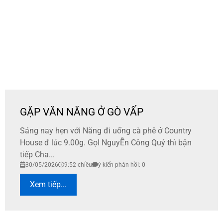
GẶP VĂN NĂNG Ở GÒ VẤP
Sáng nay hẹn với Năng đi uống cà phê ở Country
House đ lúc 9.00g. GọI NguyỄn Công Quý thì bận
tiếp Cha...
30/05/2026
9:52 chiều
ý kiến phản hồi: 0
Xem tiếp...