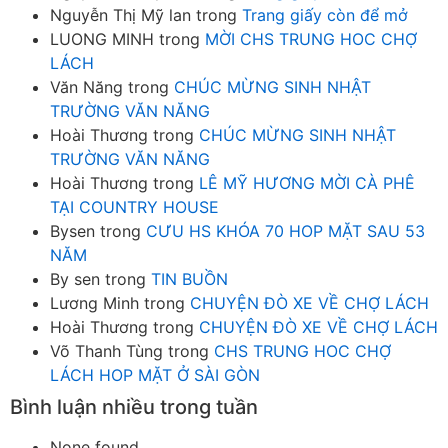
Nguyễn Thị Mỹ lan
trong
Trang giấy còn để mở
LUONG MINH
trong
MỜI CHS TRUNG HOC CHỢ
LÁCH
Văn Năng
trong
CHÚC MỪNG SINH NHẬT
TRƯỜNG VĂN NĂNG
Hoài Thương
trong
CHÚC MỪNG SINH NHẬT
TRƯỜNG VĂN NĂNG
Hoài Thương
trong
LÊ MỸ HƯƠNG MỜI CÀ PHÊ
TẠI COUNTRY HOUSE
Bysen
trong
CƯU HS KHÓA 70 HOP MẶT SAU 53
NĂM
By sen
trong
TIN BUỒN
Lương Minh
trong
CHUYỆN ĐÒ XE VỀ CHỢ LÁCH
Hoài Thương
trong
CHUYỆN ĐÒ XE VỀ CHỢ LÁCH
Võ Thanh Tùng
trong
CHS TRUNG HOC CHỢ
LÁCH HOP MẶT Ở SÀI GÒN
Bình luận nhiều trong tuần
None found