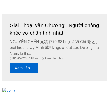
Giai Thoại văn Chương: Người chồng
khóc vợ chân tình nhất
NGUYÊN CHẨN 元稹 (779-831) tự là Vi Chi 微之 ,
biệt hiệu là Uy Minh 威明, người đất Lạc Dương Hà
Nam, là thi...
18/06/2026
7:18 sáng
ý kiến phản hồi: 0
Xem tiếp...