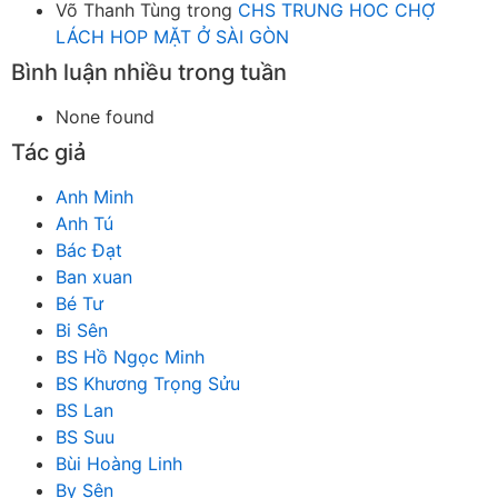
Võ Thanh Tùng
trong
CHS TRUNG HOC CHỢ
LÁCH HOP MẶT Ở SÀI GÒN
Bình luận nhiều trong tuần
None found
Tác giả
Anh Minh
Anh Tú
Bác Đạt
Ban xuan
Bé Tư
Bi Sên
BS Hồ Ngọc Minh
BS Khương Trọng Sửu
BS Lan
BS Suu
Bùi Hoàng Linh
By Sên