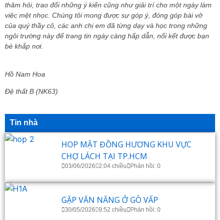
thăm hỏi, trao đổi những ý kiến cũng như giải trí cho một ngày làm
việc mệt nhọc. Chúng tôi mong được sự góp ý, đóng góp bài vở
của quý thầy cô, các anh chị em đã từng dạy và học trong những
ngôi trường này để trang tin ngày càng hấp dẫn, nối kết được bạn
bè khắp nơi.
Hồ Nam Hoa
Đệ thất B (NK63)
Tin nhà
HOP MẶT ĐỒNG HƯƠNG KHU VỰC
CHỢ LÁCH TẠI TP.HCM
03/06/2026
2:04 chiều
Phản hồi: 0
GẶP VĂN NĂNG Ở GÒ VẤP
30/05/2026
9:52 chiều
Phản hồi: 0