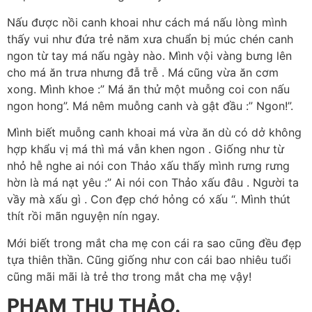
Nấu được nồi canh khoai như cách má nấu lòng mình
thấy vui như đứa trẻ năm xưa chuẩn bị múc chén canh
ngon từ tay má nấu ngày nào. Mình vội vàng bưng lên
cho má ăn trưa nhưng đẫ trễ . Má cũng vừa ăn cơm
xong. Mình khoe :” Má ăn thử một muỗng coi con nấu
ngon hong”. Má nêm muỗng canh và gật đầu :” Ngon!”.
Mình biết muỗng canh khoai má vừa ăn dù có dở không
hợp khẩu vị má thì má vẫn khen ngon . Giống như từ
nhỏ hễ nghe ai nói con Thảo xấu thấy mình rưng rưng
hờn là má nạt yêu :” Ai nói con Thảo xấu đâu . Người ta
vầy mà xấu gì . Con đẹp chớ hỏng có xấu “. Mình thút
thít rồi mãn nguyện nín ngay.
Mới biết trong mắt cha mẹ con cái ra sao cũng đều đẹp
tựa thiên thần. Cũng giống như con cái bao nhiêu tuổi
cũng mãi mãi là trẻ thơ trong mắt cha mẹ vậy!
PHẠM THU THẢO.