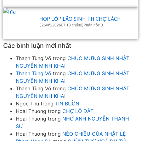
HOP LỚP LÃO SINH TH CHỢ LÁCH
26/05/2026
7:13 chiều
Phản hồi: 0
Các bình luận mới nhất
Thanh Tùng Võ
trong
CHÚC MỪNG SINH NHẬT
NGUYỄN MINH KHAI
Thanh Tùng Võ
trong
CHÚC MỪNG SINH NHẬT
NGUYỄN MINH KHAI
Thanh Tùng Võ
trong
CHÚC MỪNG SINH NHẬT
NGUYỄN MINH KHAI
Ngọc Thu
trong
TIN BUỒN
Hoai Thuong
trong
CHỢ LỘ ĐẤT
Hoai Thuong
trong
NHỚ ANH NGUYỄN THANH
SỬ
Hoai Thuong
trong
NẺO CHIỀU CỦA NHẬT LỆ