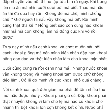
đập nhuyễn vào nồi thì nó lập tức tan rã ngay. Khi bưng
lên má ăn má nhìn cười cười bởi má biết Thảo mà nấu
ăn thì đã quá hay rồi . Không để má chê, mình chống
chế :” Giờ người ta nấu vầy không má ơi!”. Rồi mình
cũng thật thà kể :” Hỏng biết sao con cũng nạo khoai
như má mà con không làm nó đóng cục khi vô nồi
được”
Trưa nay mình nấu canh khoai và chợt muốn nấu nồi
canh khoai giống má nên mình kiên nhẫn đập nạo khoai
bằng con dao và thật kiên nhẫn làm cho khoai mịn nhất.
Cuối cùng cũng ra nồi canh như má . Nhưng nước khoai
vẫn không trong và miếng khoại tạm được chứ không
dẻo lắm . Có lẽ do mình vít cục khoai nhỏ quá chăng .
Nồi canh khoai quá đơn giản mà phải để tâm nhiều thứ
mới nấu được như ý . Khoai phải già củ. Đập khoai phải
thật nhuyễn không vì làm cho lẹ mà nạo củ khoai cho
nhanh thì bột khoai lợn cợn không kết dính. Nước phải