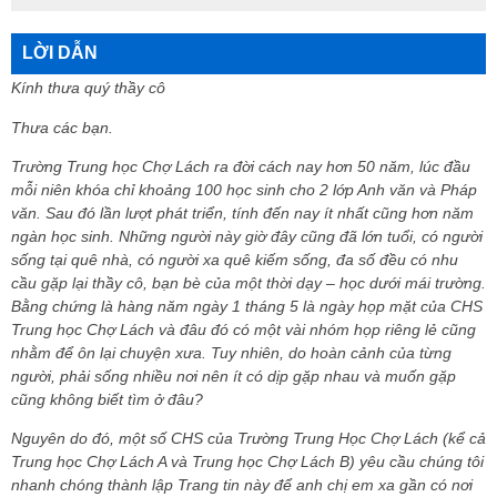
LỜI DẪN
Kính thưa quý thầy cô
Thưa các bạn.
Trường Trung học Chợ Lách ra đời cách nay hơn 50 năm, lúc đầu
mỗi niên khóa chỉ khoảng 100 học sinh cho 2 lớp Anh văn và Pháp
văn. Sau đó lần lượt phát triển, tính đến nay ít nhất cũng hơn năm
ngàn học sinh. Những người này giờ đây cũng đã lớn tuổi, có người
sống tại quê nhà, có người xa quê kiếm sống, đa số đều có nhu
cầu gặp lại thầy cô, bạn bè của một thời dạy – học dưới mái trường.
Bằng chứng là hàng năm ngày 1 tháng 5 là ngày họp mặt của CHS
Trung học Chợ Lách và đâu đó có một vài nhóm họp riêng lẻ cũng
nhằm để ôn lại chuyện xưa. Tuy nhiên, do hoàn cảnh của từng
người, phải sống nhiều nơi nên ít có dịp gặp nhau và muốn gặp
cũng không biết tìm ở đâu?
Nguyên do đó, một số CHS của Trường Trung Học Chợ Lách (kể cả
Trung học Chợ Lách A và Trung học Chợ Lách B) yêu cầu chúng tôi
nhanh chóng thành lập Trang tin này để anh chị em xa gần có nơi