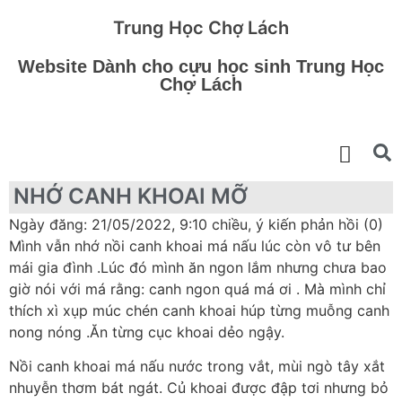
Trung Học Chợ Lách
Website Dành cho cựu học sinh Trung Học
Chợ Lách
NHỚ CANH KHOAI MỠ
Ngày đăng: 21/05/2022, 9:10 chiều, ý kiến phản hồi (0)
Mình vẫn nhớ nồi canh khoai má nấu lúc còn vô tư bên
mái gia đình .Lúc đó mình ăn ngon lắm nhưng chưa bao
giờ nói với má rằng: canh ngon quá má ơi . Mà mình chỉ
thích xì xụp múc chén canh khoai húp từng muỗng canh
nong nóng .Ăn từng cục khoai dẻo ngậy.
Nồi canh khoai má nấu nước trong vắt, mùi ngò tây xắt
nhuyễn thơm bát ngát. Củ khoai được đập tơi nhưng bỏ