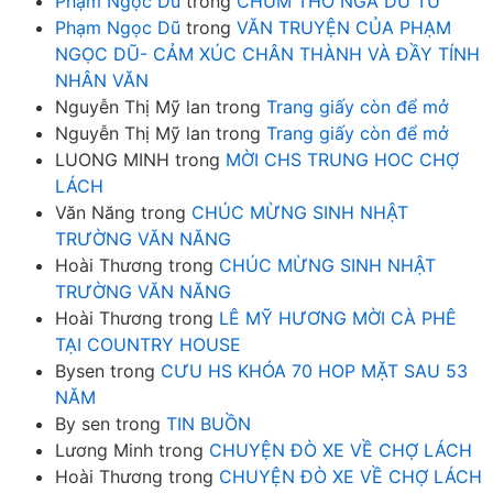
Phạm Ngọc Dũ
trong
CHÙM THƠ NGÃ DU TỬ
Phạm Ngọc Dũ
trong
VĂN TRUYỆN CỦA PHẠM
NGỌC DŨ- CẢM XÚC CHÂN THÀNH VÀ ĐẦY TÍNH
NHÂN VĂN
Nguyễn Thị Mỹ lan
trong
Trang giấy còn để mở
Nguyễn Thị Mỹ lan
trong
Trang giấy còn để mở
LUONG MINH
trong
MỜI CHS TRUNG HOC CHỢ
LÁCH
Văn Năng
trong
CHÚC MỪNG SINH NHẬT
TRƯỜNG VĂN NĂNG
Hoài Thương
trong
CHÚC MỪNG SINH NHẬT
TRƯỜNG VĂN NĂNG
Hoài Thương
trong
LÊ MỸ HƯƠNG MỜI CÀ PHÊ
TẠI COUNTRY HOUSE
Bysen
trong
CƯU HS KHÓA 70 HOP MẶT SAU 53
NĂM
By sen
trong
TIN BUỒN
Lương Minh
trong
CHUYỆN ĐÒ XE VỀ CHỢ LÁCH
Hoài Thương
trong
CHUYỆN ĐÒ XE VỀ CHỢ LÁCH