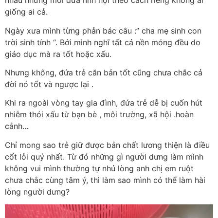
nhau nhưng mỗi đứa lĩnh hội theo cách riêng không ai
giống ai cả.
Ngày xưa mình từng phản bác câu :” cha mẹ sinh con
trời sinh tính “. Bởi mình nghĩ tất cả nền móng đều do
giáo dục mà ra tốt hoặc xấu.
Nhưng không, đứa trẻ căn bản tốt cũng chưa chắc cả
đời nó tốt và ngược lại .
Khi ra ngoài vòng tay gia đình, đứa trẻ dễ bị cuốn hút
nhiễm thói xấu từ bạn bè , môi trường, xã hội .hoàn
cảnh…
Chỉ mong sao trẻ giữ được bản chất lương thiện là điều
cốt lỏi quý nhất. Từ đó những gì người dưng làm mình
không vui mình thường tự nhủ lòng anh chị em ruột
chưa chắc cùng tâm ý, thì làm sao mình có thể làm hài
lòng người dưng?