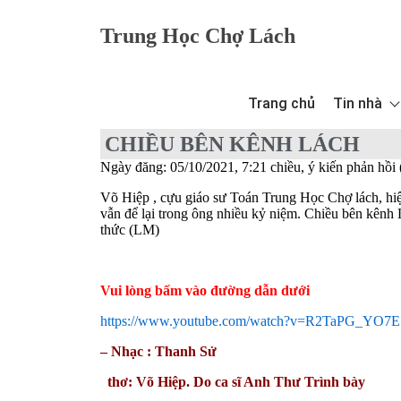
Trung Học Chợ Lách
Trang chủ
Tin nhà
CHIỀU BÊN KÊNH LÁCH
Ngày đăng: 05/10/2021, 7:21 chiều, ý kiến phản hồi 
Võ Hiệp , cựu giáo sư Toán Trung Học Chợ lách, hiệ
vẫn để lại trong ông nhiều kỷ niệm. Chiều bên kênh
thức (LM)
Vui lòng bấm vào đường dẫn dưới
https://www.youtube.com/watch?v=R2TaPG_YO7E
– Nhạc : Thanh Sử
thơ: Võ Hiệp. Do ca sĩ Anh Thư Trình bày