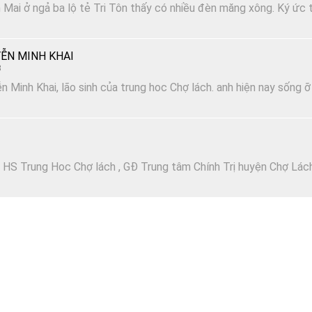
Mai ở ngả ba lộ tẻ Tri Tôn thấy có nhiều đèn măng xông. Ký ức t
ỄN MINH KHAI
3
n Minh Khai, lão sinh của trung hoc Chợ lách. anh hiện nay sống ỡ
 HS Trung Hoc Chợ lách , GĐ Trung tâm Chính Trị huyện Chợ Lác