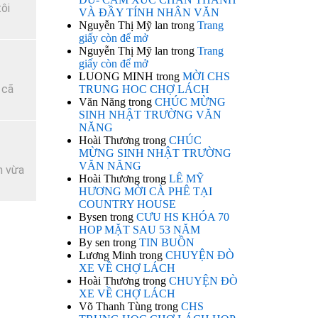
ôi
VÀ ĐẦY TÍNH NHÂN VĂN
Nguyễn Thị Mỹ lan
trong
Trang
giấy còn để mở
Nguyễn Thị Mỹ lan
trong
Trang
giấy còn để mở
LUONG MINH
trong
MỜI CHS
 cã
TRUNG HOC CHỢ LÁCH
Văn Năng
trong
CHÚC MỪNG
SINH NHẬT TRƯỜNG VĂN
NĂNG
Hoài Thương
trong
CHÚC
MỪNG SINH NHẬT TRƯỜNG
VĂN NĂNG
h vừa
Hoài Thương
trong
LÊ MỸ
HƯƠNG MỜI CÀ PHÊ TẠI
COUNTRY HOUSE
Bysen
trong
CƯU HS KHÓA 70
HOP MẶT SAU 53 NĂM
By sen
trong
TIN BUỒN
Lương Minh
trong
CHUYỆN ĐÒ
XE VỀ CHỢ LÁCH
Hoài Thương
trong
CHUYỆN ĐÒ
XE VỀ CHỢ LÁCH
Võ Thanh Tùng
trong
CHS