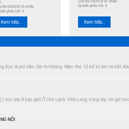
...
20/05/2026
8:05 chiều
ý kiến phản hồi: 0
3/06/2026
8:25 chiều
kiến phản hồi: 0
Xem tiếp...
Xem tiếp...
 đọc là phí tiền. Giờ thì không. Năm thứ 10 kể từ khi tôi bắt đầ
 ( tức lớp 8 bây giờ) Ở Chợ Lách, Vĩnh Long trong lớp tôi giờ họ
NG NỘI