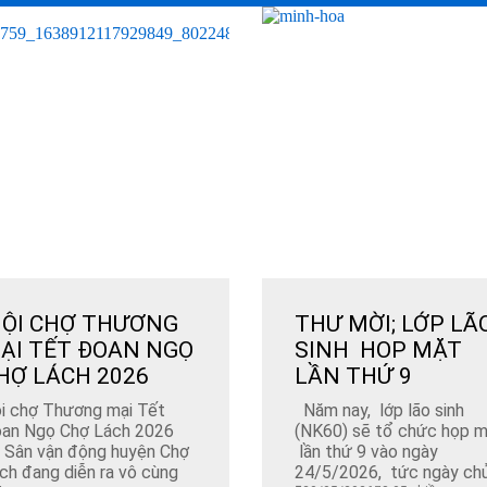
ỘI CHỢ THƯƠNG
THƯ MỜI; LỚP LÃ
ẠI TẾT ĐOAN NGỌ
SINH HOP MẶT
HỢ LÁCH 2026
LẦN THỨ 9
ội chợ Thương mại Tết
Năm nay, lớp lão sinh
an Ngọ Chợ Lách 2026
(NK60) sẽ tổ chức họp 
i Sân vận động huyện Chợ
lần thứ 9 vào ngày
ch đang diễn ra vô cùng
24/5/2026, tức ngày chủ.