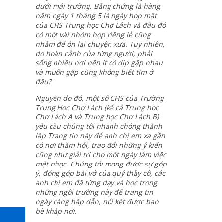
dưới mái trường. Bằng chứng là hàng
năm ngày 1 tháng 5 là ngày họp mặt
của CHS Trung học Chợ Lách và đâu đó
có một vài nhóm họp riêng lẻ cũng
nhằm để ôn lại chuyện xưa. Tuy nhiên,
do hoàn cảnh của từng người, phải
sống nhiều nơi nên ít có dịp gặp nhau
và muốn gặp cũng không biết tìm ở
đâu?
Nguyên do đó, một số CHS của Trường
Trung Học Chợ Lách (kể cả Trung học
Chợ Lách A và Trung học Chợ Lách B)
yêu cầu chúng tôi nhanh chóng thành
lập Trang tin này để anh chị em xa gần
có nơi thăm hỏi, trao đổi những ý kiến
cũng như giải trí cho một ngày làm việc
mệt nhọc. Chúng tôi mong được sự góp
ý, đóng góp bài vở của quý thầy cô, các
anh chị em đã từng dạy và học trong
những ngôi trường này để trang tin
ngày càng hấp dẫn, nối kết được bạn
bè khắp nơi.