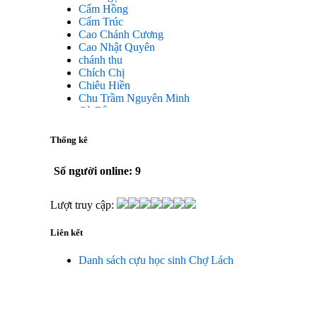
Cẩm Hồng
Cẩm Trúc
Cao Chánh Cương
Cao Nhật Quyên
chánh thu
Chích Chị
Chiêu Hiền
Chu Trầm Nguyên Minh
Cò Bằng
Cỏ may
Công Bình
Thống kê
Công Hòa
Công Minh
Số người online: 9
Dang Chi
Dao dong
Diễm Ngọc
Lượt truy cập:
Dỗ Chiêu Đức
DS Lan
Liên kết
Dung Thị vân
Dũng Tiến
Danh sách cựu học sinh Chợ Lách
Duong Công Bình
Đại Ngân
Đặng Châu Long
Đặng Hoàng Lan
Đăng Thị Hanh