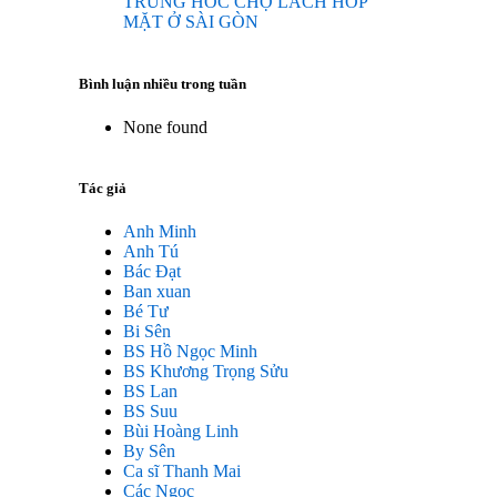
TRUNG HOC CHỢ LÁCH HOP
MẶT Ở SÀI GÒN
Bình luận nhiều trong tuần
None found
Tác giả
Anh Minh
Anh Tú
Bác Đạt
Ban xuan
Bé Tư
Bi Sên
BS Hồ Ngọc Minh
BS Khương Trọng Sửu
BS Lan
BS Suu
Bùi Hoàng Linh
By Sên
Ca sĩ Thanh Mai
Các Ngọc