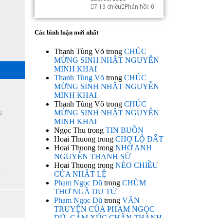
7:13 chiều
Phản hồi: 0
Các bình luận mới nhất
Thanh Tùng Võ
trong
CHÚC
MỪNG SINH NHẬT NGUYỄN
MINH KHAI
Thanh Tùng Võ
trong
CHÚC
MỪNG SINH NHẬT NGUYỄN
MINH KHAI
Thanh Tùng Võ
trong
CHÚC
u
MỪNG SINH NHẬT NGUYỄN
MINH KHAI
Ngọc Thu
trong
TIN BUỒN
Hoai Thuong
trong
CHỢ LỘ ĐẤT
Hoai Thuong
trong
NHỚ ANH
NGUYỄN THANH SỬ
Hoai Thuong
trong
NẺO CHIỀU
c
CỦA NHẬT LỆ
Phạm Ngọc Dũ
trong
CHÙM
THƠ NGÃ DU TỬ
Phạm Ngọc Dũ
trong
VĂN
TRUYỆN CỦA PHẠM NGỌC
DŨ- CẢM XÚC CHÂN THÀNH