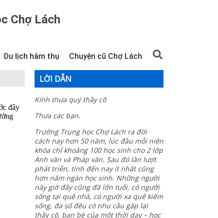
ọc Chợ Lách
Du lịch hàm thụ
Chuyện cũ Chợ Lách
LỜI DẪN
Kính thưa quý thầy cô
ước đây
Thưa các bạn.
hưởng
Trường Trung học Chợ Lách ra đời
cách nay hơn 50 năm, lúc đầu mỗi niên
khóa chỉ khoảng 100 học sinh cho 2 lớp
Anh văn và Pháp văn. Sau đó lần lượt
phát triển, tính đến nay ít nhất cũng
hơn năm ngàn học sinh. Những người
này giờ đây cũng đã lớn tuổi, có người
sống tại quê nhà, có người xa quê kiếm
sống, đa số đều có nhu cầu gặp lại
thầy cô, bạn bè của một thời dạy – học