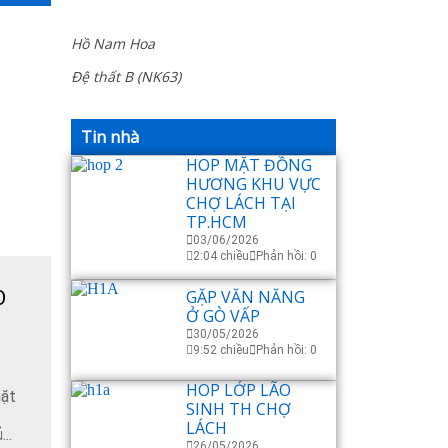
Hồ Nam Hoa
Đệ thất B (NK63)
Tin nhà
HOP MẶT ĐỒNG
HƯƠNG KHU VỰC
CHỢ LÁCH TẠI
TP.HCM
03/06/2026
2:04 chiều
Phản hồi: 0
GẶP VĂN NĂNG
O
Ở GÒ VẤP
30/05/2026
9:52 chiều
Phản hồi: 0
HOP LỚP LÃO
mặt
SINH TH CHỢ
LÁCH
..
26/05/2026