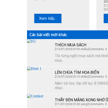
sôi
1
ý 
Xem tiếp...
Các bài viết mới khác
THÍCH MUA SÁCH
13/07/2026
9:09 chiều
Comments: 0
Tôi từng nghĩ mua sách mà không
mua...
LÊN CHÙA TÌM HOA BIỂN
13/07/2026
5:19 chiều
Comments: 0
Năm tôi học lớp để lục B (NK65)
nhạc...
THẤY ĐÈN MĂNG XONG NHỚ Ô
11/07/2026
9:28 sáng
Comments: 0