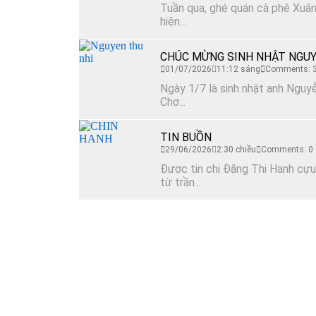
Tuần qua, ghé quán cà phê Xuân 
hiện...
CHÚC MỪNG SINH NHẬT NGUY
01/07/2026
11:12 sáng
Comments: 
Ngày 1/7 là sinh nhật anh Nguyễ
Chợ...
TIN BUỒN
29/06/2026
2:30 chiều
Comments: 0
Được tin chị Đặng Thi Hanh cựu
từ trần...