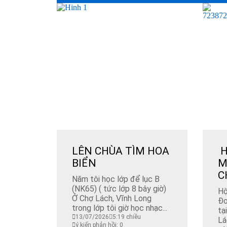
LÊN CHÙA TÌM HOA
H
BIỂN
M
C
Năm tôi học lớp để lục B
(NK65) ( tức lớp 8 bây giờ)
​H
Ở Chợ Lách, Vĩnh Long
Đo
trong lớp tôi giờ học nhạc...
tạ
13/07/2026
5:19 chiều
Lá
ý kiến phản hồi: 0