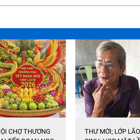
ỘI CHỢ THƯƠNG
THƯ MỜI; LỚP LÃO