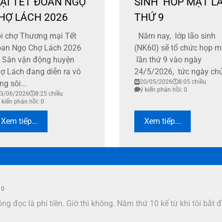
ẠI TẾT ĐOAN NGỌ
SINH HOP MẶT L
HỢ LÁCH 2026
THỨ 9
ội chợ Thương mại Tết
Năm nay, lớp lão sinh
an Ngọ Chợ Lách 2026
(NK60) sẽ tổ chức họp m
i Sân vận động huyện
lần thứ 9 vào ngày
ợ Lách đang diễn ra vô
24/5/2026, tức ngày chủ.
20/05/2026
8:05 chiều
ng sôi...
ý kiến phản hồi: 0
3/06/2026
8:25 chiều
 kiến phản hồi: 0
Xem tiếp...
Xem tiếp...
 0
g đọc là phí tiền. Giờ thì không. Năm thứ 10 kể từ khi tôi bắt 