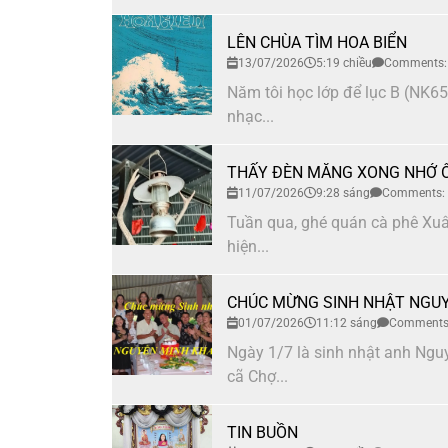
LÊN CHÙA TÌM HOA BIỂN
13/07/2026
5:19 chiều
Comments:
Năm tôi học lớp để lục B (NK65)
nhạc...
THẤY ĐÈN MĂNG XONG NHỚ 
11/07/2026
9:28 sáng
Comments:
Tuần qua, ghé quán cà phê Xuân
hiện...
CHÚC MỪNG SINH NHẬT NGUY
01/07/2026
11:12 sáng
Comments
Ngày 1/7 là sinh nhật anh Nguy
cã Chợ...
TIN BUỒN