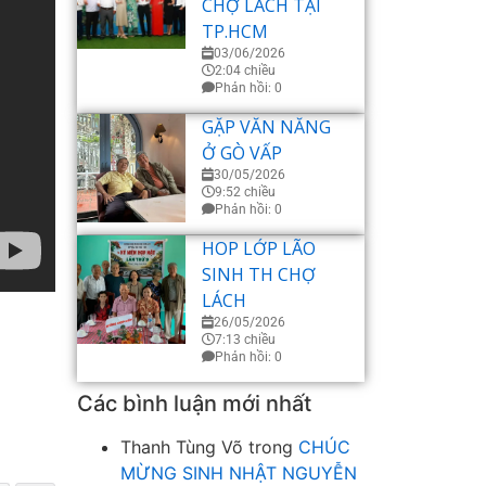
CHỢ LÁCH TẠI
TP.HCM
03/06/2026
2:04 chiều
Phản hồi: 0
GẶP VĂN NĂNG
Ở GÒ VẤP
30/05/2026
9:52 chiều
Phản hồi: 0
HOP LỚP LÃO
SINH TH CHỢ
LÁCH
26/05/2026
7:13 chiều
Phản hồi: 0
Các bình luận mới nhất
Thanh Tùng Võ
trong
CHÚC
MỪNG SINH NHẬT NGUYỄN