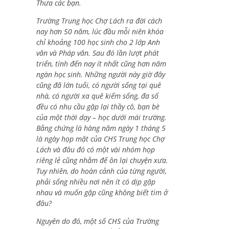
Thưa các bạn.
.
Trường Trung học Chợ Lách ra đời cách
nay hơn 50 năm, lúc đầu mỗi niên khóa
chỉ khoảng 100 học sinh cho 2 lớp Anh
văn và Pháp văn. Sau đó lần lượt phát
triển, tính đến nay ít nhất cũng hơn năm
ngàn học sinh. Những người này giờ đây
cũng đã lớn tuổi, có người sống tại quê
nhà, có người xa quê kiếm sống, đa số
đều có nhu cầu gặp lại thầy cô, bạn bè
của một thời dạy – học dưới mái trường.
Bằng chứng là hàng năm ngày 1 tháng 5
là ngày họp mặt của CHS Trung học Chợ
Lách và đâu đó có một vài nhóm họp
riêng lẻ cũng nhằm để ôn lại chuyện xưa.
Tuy nhiên, do hoàn cảnh của từng người,
phải sống nhiều nơi nên ít có dịp gặp
nhau và muốn gặp cũng không biết tìm ở
đâu?
Nguyên do đó, một số CHS của Trường