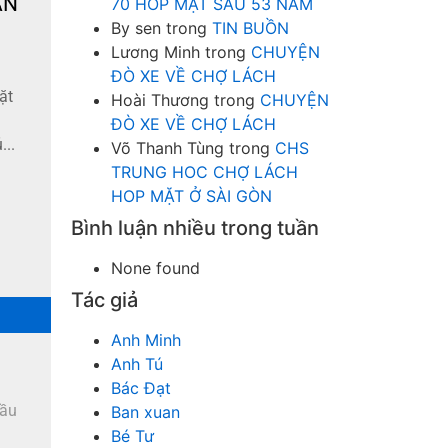
ẦN
70 HOP MẶT SAU 53 NĂM
By sen
trong
TIN BUỒN
Lương Minh
trong
CHUYỆN
ĐÒ XE VỀ CHỢ LÁCH
ặt
Hoài Thương
trong
CHUYỆN
ĐÒ XE VỀ CHỢ LÁCH
..
Võ Thanh Tùng
trong
CHS
TRUNG HOC CHỢ LÁCH
HOP MẶT Ở SÀI GÒN
Bình luận nhiều trong tuần
None found
Tác giả
Anh Minh
Anh Tú
Bác Đạt
đầu
Ban xuan
Bé Tư