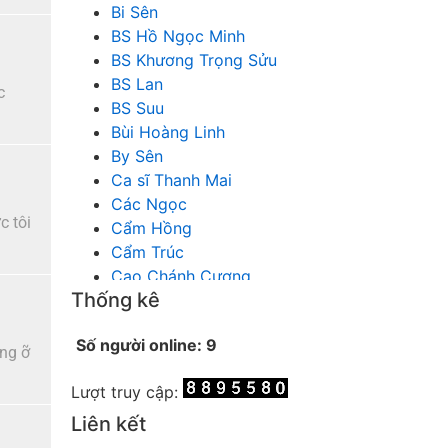
Bi Sên
BS Hồ Ngọc Minh
BS Khương Trọng Sửu
BS Lan
c
BS Suu
Bùi Hoàng Linh
By Sên
Ca sĩ Thanh Mai
Các Ngọc
c tôi
Cẩm Hồng
Cẩm Trúc
Cao Chánh Cương
Thống kê
Cao Nhật Quyên
chánh thu
Số người online: 9
Chích Chị
ống ỡ
Chiêu Hiền
Lượt truy cập:
Chu Trầm Nguyên Minh
Cò Bằng
Liên kết
Cỏ may