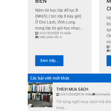
BIỂN
M
C
Năm tôi học lớp để lục B
(NK65) ( tức lớp 8 bây giờ)
​H
Ở Chợ Lách, Vĩnh Long
Đo
trong lớp tôi giờ học nhạc...
tạ
13/07/2026
5:19 chiều
Ch
ý kiến phản hồi: 0
cù
1
ý
Xem tiếp...
Các bài viết mới khác
THÍCH MUA SÁCH
13/07/2026
9:09 chiều
Comments:
Tôi từng nghĩ mua sách mà khôn
mua...