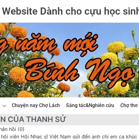
Website Dành cho cựu học sin
Chuyện nay Chợ Lách
Sáng tác&Nghiên cứu
Chợ thơ
ÍN CỦA THANH SỬ
hản hồi (0)
 hội viên Hội Nhạc sĩ Việt Nam gửi đến anh chị em ca khúc