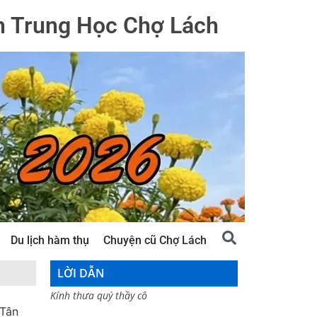
h Trung Học Chợ Lách
Du lịch hàm thụ
Chuyện cũ Chợ Lách
LỜI DẪN
Kính thưa quý thầy cô
 Tân