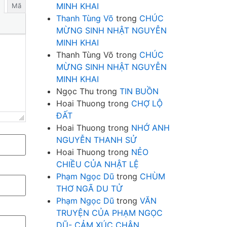
MINH KHAI
Mã
Thanh Tùng Võ
trong
CHÚC
MỪNG SINH NHẬT NGUYỄN
MINH KHAI
Thanh Tùng Võ
trong
CHÚC
MỪNG SINH NHẬT NGUYỄN
MINH KHAI
Ngọc Thu
trong
TIN BUỒN
Hoai Thuong
trong
CHỢ LỘ
ĐẤT
Hoai Thuong
trong
NHỚ ANH
NGUYỄN THANH SỬ
Hoai Thuong
trong
NẺO
CHIỀU CỦA NHẬT LỆ
Phạm Ngọc Dũ
trong
CHÙM
THƠ NGÃ DU TỬ
Phạm Ngọc Dũ
trong
VĂN
TRUYỆN CỦA PHẠM NGỌC
DŨ- CẢM XÚC CHÂN