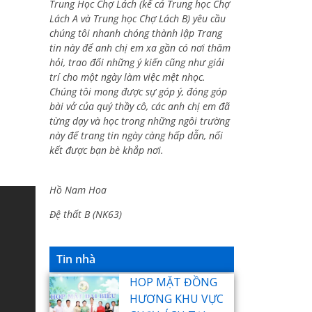
Trung Học Chợ Lách (kể cả Trung học Chợ
Lách A và Trung học Chợ Lách B) yêu cầu
chúng tôi nhanh chóng thành lập Trang
tin này để anh chị em xa gần có nơi thăm
hỏi, trao đổi những ý kiến cũng như giải
trí cho một ngày làm việc mệt nhọc.
Chúng tôi mong được sự góp ý, đóng góp
bài vở của quý thầy cô, các anh chị em đã
từng dạy và học trong những ngôi trường
này để trang tin ngày càng hấp dẫn, nối
kết được bạn bè khắp nơi.
Hồ Nam Hoa
Đệ thất B (NK63)
Tin nhà
HOP MẶT ĐỒNG
HƯƠNG KHU VỰC