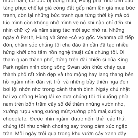
mươi năm, có bức bị bong màu, Hùng phải nhờ bên bảo
tàng phục chế lại giá công đắt gấp năm lần giá mua bức
tranh, còn lại những bức tranh qua từng thời kỳ mà có
lúc mình còn không nhớ mình vẽ nó khi nào chỉ đến khi
nhìn chữ ký và năm sáng tác mới sực nhớ ra. Những
ngày ở Perth, Hùng và Sree -cô vợ gốc Myanma đã tiếp
đón, chăm sóc chúng tôi chu đáo ân cần đã tạo nhiều
hứng khởi cho tâm hồn nghệ thuật của chúng tôi. Đi
tham quan thành phố, đứng trên đài chiến sĩ của King
Park ngắm nhìn dòng sông Swan uốn khúc chảy qua
thành phố rất xinh đẹp và thơ mộng hay lang thang bên
hồ ngắm nhìn đàn vịt trời và những bầy thiên nga đen
bơi lội nhởn nhơ trong cảnh thanh bình. Ngày chủ nhật
hai vợ chồng Hùng lái xe đưa chúng tôi đi xuống phía
nam trên bốn trăm cây số để thăm những vườn nho,
xưởng rượu vang,xưởng mứt,xưởng phô mai,xưởng
chocolate.. Được nhìn ngắm, được nếm thử các thứ,
chúng tôi như chếnh choáng say trong cảm xúc ngập
tràn. Mỗi ngày trôi qua trong khu vườn cây xanh đầy