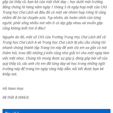
gặp lại thầy cô, bạn bè của một thời dạy – học dưới mái trường.
Bằng chứng là hàng năm ngày 1 tháng 5 là ngày họp mặt của CHS
Trung học Chợ Lách và đâu đó có một vài nhóm họp riêng lẻ cũng
nhằm để ôn lại chuyện xưa. Tuy nhiên, do hoàn cảnh của từng
người, phải sống nhiều nơi nên ít có dịp gặp nhau và muốn gặp
cũng không biết tìm ở đâu?
Nguyên do đó, một số CHS của Trường Trung Học Chợ Lách (kể cả
Trung học Chợ Lách A và Trung học Chợ Lách B) yêu cầu chúng tôi
nhanh chóng thành lập Trang tin này để anh chị em xa gần có nơi
thăm hỏi, trao đổi những ý kiến cũng như giải trí cho một ngày làm
việc mệt nhọc. Chúng tôi mong được sự góp ý, đóng góp bài vở của
quý thầy cô, các anh chị em đã từng dạy và học trong những ngôi
trường này để trang tin ngày càng hấp dẫn, nối kết được bạn bè
khắp nơi.
Hồ Nam Hoa
Đệ thất B (NK63)