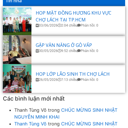
Tin nhà
HOP MẶT ĐỒNG HƯƠNG KHU VỰC
CHỢ LÁCH TẠI TP.HCM
03/06/2026
2:04 chiều
Phản hồi: 0
GẶP VĂN NĂNG Ở GÒ VẤP
30/05/2026
9:52 chiều
Phản hồi: 0
HOP LỚP LÃO SINH TH CHỢ LÁCH
26/05/2026
7:13 chiều
Phản hồi: 0
Các bình luận mới nhất
Thanh Tùng Võ
trong
CHÚC MỪNG SINH NHẬT
NGUYỄN MINH KHAI
Thanh Tùng Võ
trong
CHÚC MỪNG SINH NHẬT