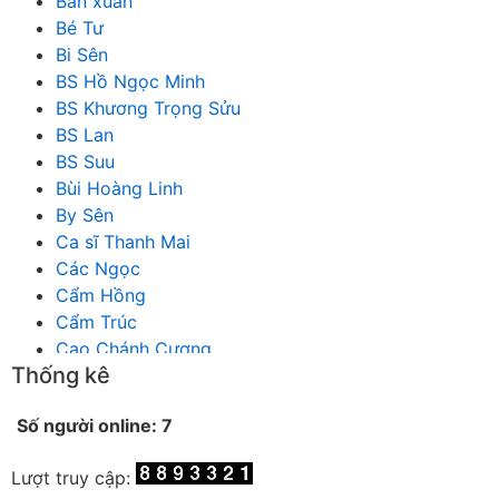
Ban xuan
Bé Tư
Bi Sên
BS Hồ Ngọc Minh
BS Khương Trọng Sửu
BS Lan
BS Suu
Bùi Hoàng Linh
By Sên
Ca sĩ Thanh Mai
Các Ngọc
Cẩm Hồng
Cẩm Trúc
Cao Chánh Cương
Thống kê
Cao Nhật Quyên
chánh thu
Số người online: 7
Chích Chị
Chiêu Hiền
Lượt truy cập:
Chu Trầm Nguyên Minh