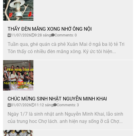
THẤY ĐÈN MĂNG XONG NHỚ ÔNG NỘI
11/07/2026
9:28 sáng
Comments: 0
Tuần qua, ghé quán cà phê Xuân Mai ở ngả ba lộ tẻ Tri
Tôn thấy có nhiều đèn măng xông. Ký ức tôi hiện...
CHÚC MỪNG SINH NHẬT NGUYỄN MINH KHAI
01/07/2026
11:12 sáng
Comments: 3
Ngày 1/7 là sinh nhật anh Nguyễn Minh Khai, lão sinh
của trung hoc Chợ lách. anh hiện nay sống ỡ cã Chợ...