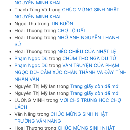
NGUYỄN MINH KHAI
Thanh Tùng Võ
trong
CHÚC MỪNG SINH NHẬT
NGUYỄN MINH KHAI
Ngọc Thu
trong
TIN BUỒN
Hoai Thuong
trong
CHỢ LỘ ĐẤT
Hoai Thuong
trong
NHỚ ANH NGUYỄN THANH
SỬ
Hoai Thuong
trong
NẺO CHIỀU CỦA NHẬT LỆ
Phạm Ngọc Dũ
trong
CHÙM THƠ NGÃ DU TỬ
Phạm Ngọc Dũ
trong
VĂN TRUYỆN CỦA PHẠM
NGỌC DŨ- CẢM XÚC CHÂN THÀNH VÀ ĐẦY TÍNH
NHÂN VĂN
Nguyễn Thị Mỹ lan
trong
Trang giấy còn để mở
Nguyễn Thị Mỹ lan
trong
Trang giấy còn để mở
LUONG MINH
trong
MỜI CHS TRUNG HOC CHỢ
LÁCH
Văn Năng
trong
CHÚC MỪNG SINH NHẬT
TRƯỜNG VĂN NĂNG
Hoài Thương
trong
CHÚC MỪNG SINH NHẬT