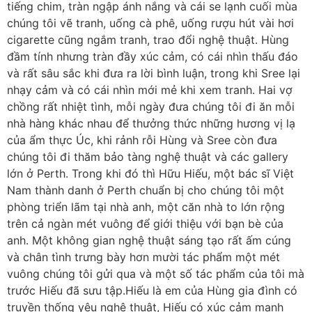
tiếng chim, tràn ngập ánh nắng và cái se lạnh cuối mùa
chúng tôi vẽ tranh, uống cà phê, uống rượu hút vài hơi
cigarette cũng ngắm tranh, trao đổi nghệ thuật. Hùng
đầm tính nhưng tràn đầy xúc cảm, có cái nhìn thấu đáo
và rất sâu sắc khi đưa ra lời bình luận, trong khi Sree lại
nhạy cảm và có cái nhìn mới mẻ khi xem tranh. Hai vợ
chồng rất nhiệt tình, mỗi ngày đưa chúng tôi đi ăn mỗi
nhà hàng khác nhau để thưởng thức những hương vị lạ
của ẩm thực Úc, khi rảnh rỗi Hùng và Sree còn đưa
chúng tôi đi thăm bảo tàng nghệ thuật và các gallery
lớn ở Perth. Trong khi đó thì Hữu Hiếu, một bác sĩ Việt
Nam thành danh ở Perth chuẩn bị cho chúng tôi một
phòng triển lãm tại nhà anh, một căn nhà to lớn rộng
trên cả ngàn mét vuông để giới thiệu với bạn bè của
anh. Một không gian nghệ thuật sáng tạo rất ấm cúng
và chân tình trưng bày hơn mười tác phẩm một mét
vuông chúng tôi gửi qua và một số tác phẩm của tôi mà
trước Hiếu đã sưu tập.Hiếu là em của Hùng gia đình có
truyền thống yêu nghệ thuật, Hiếu có xúc cảm mạnh