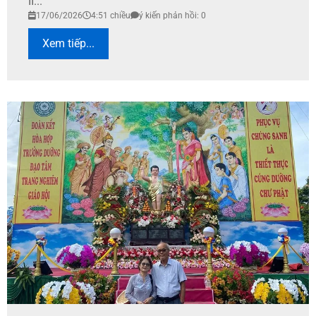
II...
17/06/2026
4:51 chiều
ý kiến phản hồi: 0
Xem tiếp...