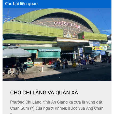
Các bài liên quan
CHỢ CHI LĂNG VÀ QUÁN XÁ
Phường Chi Lăng, tỉnh An Giang xa xưa là vùng đất
Chân Sum (*) của người Khmer, được vua Ang Chan