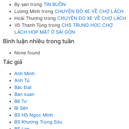
By sen
trong
TIN BUỒN
Lương Minh
trong
CHUYỆN ĐÒ XE VỀ CHỢ LÁCH
Hoài Thương
trong
CHUYỆN ĐÒ XE VỀ CHỢ LÁCH
Võ Thanh Tùng
trong
CHS TRUNG HOC CHỢ
LÁCH HOP MẶT Ở SÀI GÒN
Bình luận nhiều trong tuần
None found
Tác giả
Anh Minh
Anh Tú
Bác Đạt
Ban xuan
Bé Tư
Bi Sên
BS Hồ Ngọc Minh
BS Khương Trọng Sửu
BS Lan