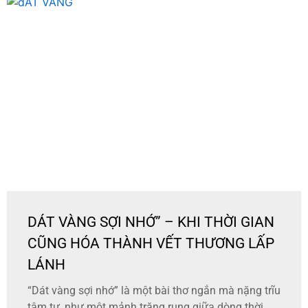
DÁT VÀNG SỢI NHỚ” – KHI THỜI GIAN
CŨNG HÓA THÀNH VẾT THƯƠNG LẤP
LÁNH
“Dát vàng sợi nhớ” là một bài thơ ngắn mà nặng trĩu
tâm tư, như một mảnh trăng rụng giữa dòng thời