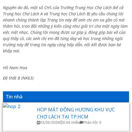
Nguyên do đó, một số CHS của Trường Trung Học Chợ Lách (kể cả
Trung học Chợ Lách A và Trung học Chợ Lách B) yêu cầu chúng tôi
nhanh chóng thành lập Trang tin này để anh chị em xa gần có nơi
thăm hỏi, trao đổi những ý kiến cũng như giải trí cho một ngày làm
việc mệt nhọc. Chúng tôi mong được sự góp ý, đóng góp bài vở của
quý thầy cô, các anh chị em đã từng dạy và học trong những ngôi
trường này để trang tin ngày càng hấp dẫn, nối kết được bạn bè
khắp nơi.
Hồ Nam Hoa
Đệ thất B (NK63)
Tin nhà
HOP MẶT ĐỒNG HƯƠNG KHU VỰC
CHỢ LÁCH TẠI TP.HCM
03/06/2026
2:04 chiều
Phản hồi: 0