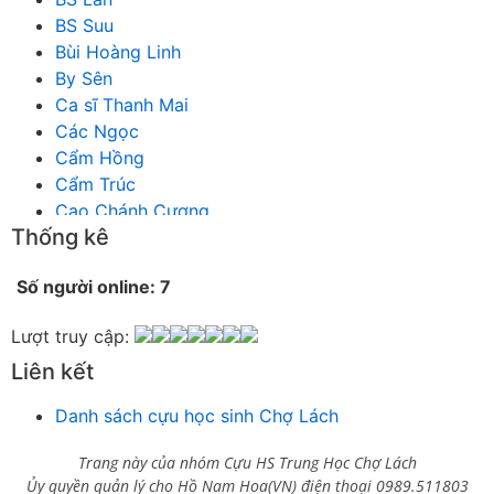
BS Suu
Bùi Hoàng Linh
By Sên
Ca sĩ Thanh Mai
Các Ngọc
Cẩm Hồng
Cẩm Trúc
Cao Chánh Cương
Thống kê
Cao Nhật Quyên
chánh thu
Số người online: 7
Chích Chị
Chiêu Hiền
Lượt truy cập:
Chu Trầm Nguyên Minh
Liên kết
Cò Bằng
Cỏ may
Danh sách cựu học sinh Chợ Lách
Công Bình
Công Hòa
Trang này của nhóm Cựu HS Trung Học Chợ Lách
Công Minh
Ủy quyền quản lý cho Hồ Nam Hoa(VN) điện thoại 0989.511803