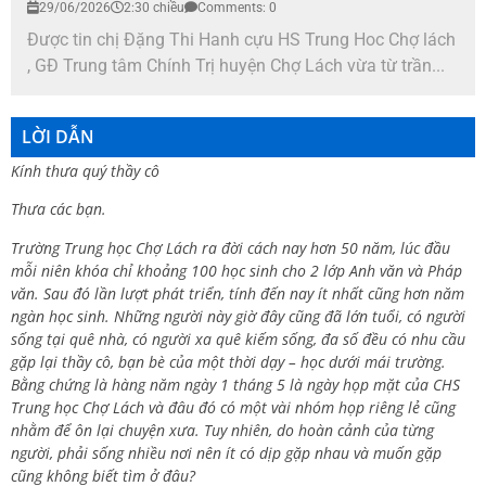
29/06/2026
2:30 chiều
Comments: 0
Được tin chị Đặng Thi Hanh cựu HS Trung Hoc Chợ lách
, GĐ Trung tâm Chính Trị huyện Chợ Lách vừa từ trần...
LỜI DẪN
Kính thưa quý thầy cô
Thưa các bạn.
Trường Trung học Chợ Lách ra đời cách nay hơn 50 năm, lúc đầu
mỗi niên khóa chỉ khoảng 100 học sinh cho 2 lớp Anh văn và Pháp
văn. Sau đó lần lượt phát triển, tính đến nay ít nhất cũng hơn năm
ngàn học sinh. Những người này giờ đây cũng đã lớn tuổi, có người
sống tại quê nhà, có người xa quê kiếm sống, đa số đều có nhu cầu
gặp lại thầy cô, bạn bè của một thời dạy – học dưới mái trường.
Bằng chứng là hàng năm ngày 1 tháng 5 là ngày họp mặt của CHS
Trung học Chợ Lách và đâu đó có một vài nhóm họp riêng lẻ cũng
nhằm để ôn lại chuyện xưa. Tuy nhiên, do hoàn cảnh của từng
người, phải sống nhiều nơi nên ít có dịp gặp nhau và muốn gặp
cũng không biết tìm ở đâu?