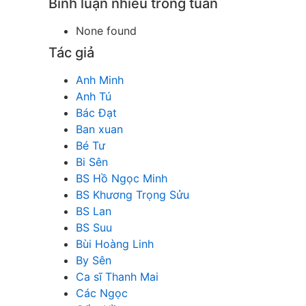
Bình luận nhiều trong tuần
None found
Tác giả
Anh Minh
Anh Tú
Bác Đạt
Ban xuan
Bé Tư
Bi Sên
BS Hồ Ngọc Minh
BS Khương Trọng Sửu
BS Lan
BS Suu
Bùi Hoàng Linh
By Sên
Ca sĩ Thanh Mai
Các Ngọc