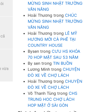
MỪNG SINH NHẬT TRƯỜNG
ôi
VĂN NĂNG
Hoài Thương
trong
CHÚC
MỪNG SINH NHẬT TRƯỜNG
VĂN NĂNG
Hoài Thương
trong
LÊ MỸ
 cã
HƯƠNG MỜI CÀ PHÊ TẠI
COUNTRY HOUSE
Bysen
trong
CƯU HS KHÓA
70 HOP MẶT SAU 53 NĂM
By sen
trong
TIN BUỒN
h vừa
Lương Minh
trong
CHUYỆN
ĐÒ XE VỀ CHỢ LÁCH
Hoài Thương
trong
CHUYỆN
ĐÒ XE VỀ CHỢ LÁCH
Võ Thanh Tùng
trong
CHS
TRUNG HOC CHỢ LÁCH
HOP MẶT Ở SÀI GÒN