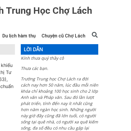
h Trung Học Chợ Lách
Du lịch hàm thụ
Chuyện cũ Chợ Lách
LỜI DẪN
Kính thưa quý thầy cô
 khiếu
Thưa các bạn.
thị Tư
Trường Trung học Chợ Lách ra đời
63),
cách nay hơn 50 năm, lúc đầu mỗi niên
 chuẩn
khóa chỉ khoảng 100 học sinh cho 2 lớp
Anh văn và Pháp văn. Sau đó lần lượt
phát triển, tính đến nay ít nhất cũng
hơn năm ngàn học sinh. Những người
này giờ đây cũng đã lớn tuổi, có người
sống tại quê nhà, có người xa quê kiếm
sống, đa số đều có nhu cầu gặp lại