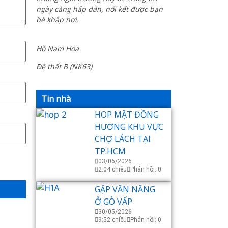
ngày càng hấp dẫn, nối kết được bạn
bè khắp nơi.
Hồ Nam Hoa
Đệ thất B (NK63)
Tin nhà
HOP MẶT ĐỒNG
HƯƠNG KHU VỰC
CHỢ LÁCH TẠI
TP.HCM
03/06/2026
2:04 chiều
Phản hồi: 0
GẶP VĂN NĂNG
Ở GÒ VẤP
30/05/2026
9:52 chiều
Phản hồi: 0