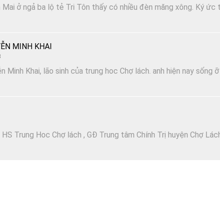
Mai ở ngả ba lộ tẻ Tri Tôn thấy có nhiều đèn măng xông. Ký ức t
ỄN MINH KHAI
3
n Minh Khai, lão sinh của trung hoc Chợ lách. anh hiện nay sống ỡ
 HS Trung Hoc Chợ lách , GĐ Trung tâm Chính Trị huyện Chợ Lác