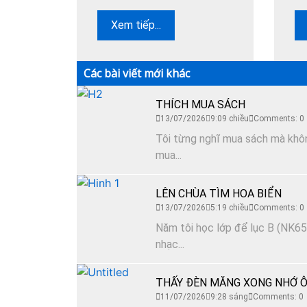
Xem tiếp...
Các bài viết mới khác
THÍCH MUA SÁCH
13/07/2026
9:09 chiều
Comments: 0
Tôi từng nghĩ mua sách mà không
mua...
LÊN CHÙA TÌM HOA BIỂN
13/07/2026
5:19 chiều
Comments: 0
Năm tôi học lớp để lục B (NK65)
nhạc...
THẤY ĐÈN MĂNG XONG NHỚ Ô
11/07/2026
9:28 sáng
Comments: 0