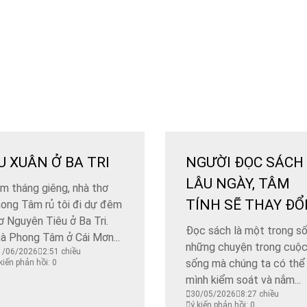
U XUÂN Ở BA TRI
NGƯỜI ĐỌC SÁCH
LÂU NGÀY, TÂM
m tháng giêng, nhà thơ
TÍNH SẼ THAY ĐỔI
ong Tâm rủ tôi đi dự đêm
ơ Nguyên Tiêu ở Ba Tri.
Đọc sách là một trong số
à Phong Tâm ở Cái Mơn...
những chuyện trong cuộ
1/06/2026
2:51 chiều
sống mà chúng ta có thể
kiến phản hồi: 0
mình kiểm soát và nắm...
30/05/2026
8:27 chiều
ý kiến phản hồi: 0