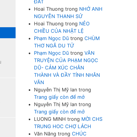
ĐẤT
Hoai Thuong
trong
NHỚ ANH
NGUYỄN THANH SỬ
Hoai Thuong
trong
NẺO
CHIỀU CỦA NHẬT LỆ
Phạm Ngọc Dũ
trong
CHÙM
THƠ NGÃ DU TỬ
Phạm Ngọc Dũ
trong
VĂN
TRUYỆN CỦA PHẠM NGỌC
u
DŨ- CẢM XÚC CHÂN
THÀNH VÀ ĐẦY TÍNH NHÂN
VĂN
Nguyễn Thị Mỹ lan
trong
Trang giấy còn để mở
c
Nguyễn Thị Mỹ lan
trong
Trang giấy còn để mở
LUONG MINH
trong
MỜI CHS
TRUNG HOC CHỢ LÁCH
Văn Năng
trong
CHÚC