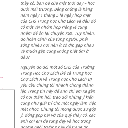
thầy cô, bạn bè của một thời dạy – học
dưới mái trường. Bằng chứng là hàng
năm ngày 1 tháng 5 là ngày họp mặt
của CHS Trung học Chợ Lách và đâu đó
có một vài nhóm họp riêng lẻ cũng
nhằm để ôn lại chuyện xưa. Tuy nhiên,
do hoàn cảnh của từng người, phải
sống nhiều nơi nên ít có dịp gặp nhau
và muốn gặp cũng không biết tìm ở
đâu?
Nguyên do đó, một số CHS của Trường
Trung Học Chợ Lách (kể cả Trung học
Chợ Lách A và Trung học Chợ Lách B)
yêu cầu chúng tôi nhanh chóng thành
lập Trang tin này để anh chị em xa gần
có nơi thăm hỏi, trao đổi những ý kiến
cũng như giải trí cho một ngày làm việc
mệt nhọc. Chúng tôi mong được sự góp
ý, đóng góp bài vở của quý thầy cô, các
anh chị em đã từng dạy và học trong
những ngôi trường này để trang tin