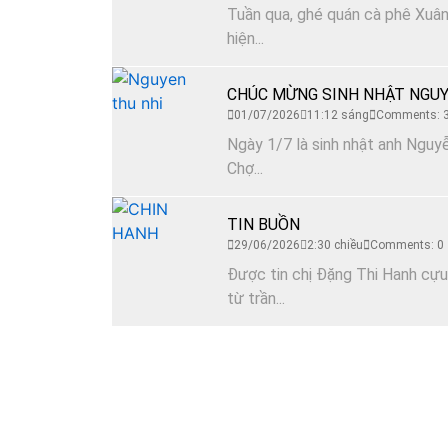
Tuần qua, ghé quán cà phê Xuân 
hiện...
CHÚC MỪNG SINH NHẬT NGUY
01/07/2026
11:12 sáng
Comments: 
Ngày 1/7 là sinh nhật anh Nguyễ
Chợ...
TIN BUỒN
29/06/2026
2:30 chiều
Comments: 0
Được tin chị Đặng Thi Hanh cựu
từ trần...