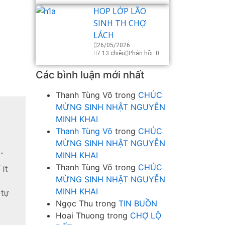
HOP LỚP LÃO
SINH TH CHỢ
LÁCH
26/05/2026
7:13 chiều
Phản hồi: 0
Các bình luận mới nhất
Thanh Tùng Võ
trong
CHÚC
MỪNG SINH NHẬT NGUYỄN
MINH KHAI
Thanh Tùng Võ
trong
CHÚC
MỪNG SINH NHẬT NGUYỄN
.
MINH KHAI
Thanh Tùng Võ
trong
CHÚC
 ít
MỪNG SINH NHẬT NGUYỄN
c
MINH KHAI
 tự
Ngọc Thu
trong
TIN BUỒN
Hoai Thuong
trong
CHỢ LỘ