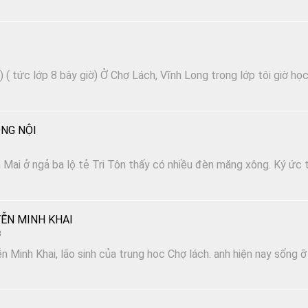
 ( tức lớp 8 bây giờ) Ở Chợ Lách, Vĩnh Long trong lớp tôi giờ họ
NG NỘI
Mai ở ngả ba lộ tẻ Tri Tôn thấy có nhiều đèn măng xông. Ký ức t
ỄN MINH KHAI
3
n Minh Khai, lão sinh của trung hoc Chợ lách. anh hiện nay sống ỡ