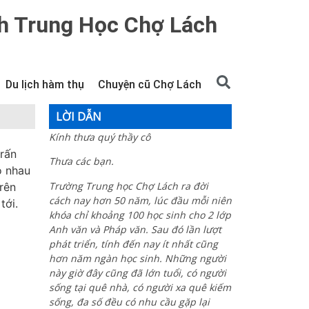
h Trung Học Chợ Lách
Du lịch hàm thụ
Chuyện cũ Chợ Lách
LỜI DẪN
Kính thưa quý thầy cô
trấn
Thưa các bạn.
o nhau
Trường Trung học Chợ Lách ra đời
rên
cách nay hơn 50 năm, lúc đầu mỗi niên
tới.
khóa chỉ khoảng 100 học sinh cho 2 lớp
Anh văn và Pháp văn. Sau đó lần lượt
phát triển, tính đến nay ít nhất cũng
hơn năm ngàn học sinh. Những người
này giờ đây cũng đã lớn tuổi, có người
sống tại quê nhà, có người xa quê kiếm
sống, đa số đều có nhu cầu gặp lại