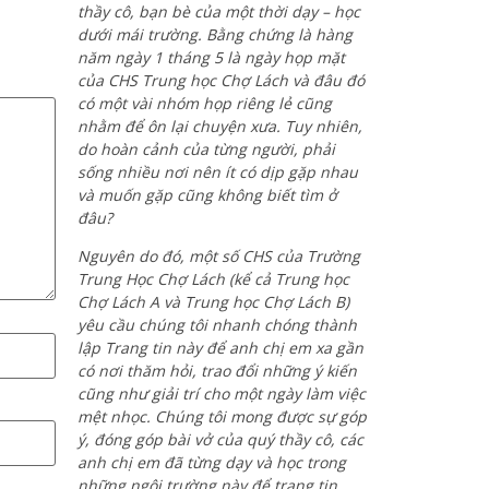
thầy cô, bạn bè của một thời dạy – học
dưới mái trường. Bằng chứng là hàng
năm ngày 1 tháng 5 là ngày họp mặt
của CHS Trung học Chợ Lách và đâu đó
có một vài nhóm họp riêng lẻ cũng
nhằm để ôn lại chuyện xưa. Tuy nhiên,
do hoàn cảnh của từng người, phải
sống nhiều nơi nên ít có dịp gặp nhau
và muốn gặp cũng không biết tìm ở
đâu?
Nguyên do đó, một số CHS của Trường
Trung Học Chợ Lách (kể cả Trung học
Chợ Lách A và Trung học Chợ Lách B)
yêu cầu chúng tôi nhanh chóng thành
lập Trang tin này để anh chị em xa gần
có nơi thăm hỏi, trao đổi những ý kiến
cũng như giải trí cho một ngày làm việc
mệt nhọc. Chúng tôi mong được sự góp
ý, đóng góp bài vở của quý thầy cô, các
anh chị em đã từng dạy và học trong
những ngôi trường này để trang tin