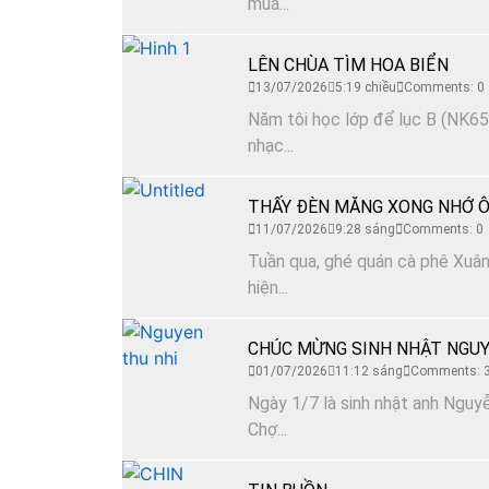
mua...
LÊN CHÙA TÌM HOA BIỂN
13/07/2026
5:19 chiều
Comments: 0
Năm tôi học lớp để lục B (NK65)
nhạc...
THẤY ĐÈN MĂNG XONG NHỚ Ô
11/07/2026
9:28 sáng
Comments: 0
Tuần qua, ghé quán cà phê Xuân 
hiện...
CHÚC MỪNG SINH NHẬT NGUY
01/07/2026
11:12 sáng
Comments: 
Ngày 1/7 là sinh nhật anh Nguyễ
Chợ...