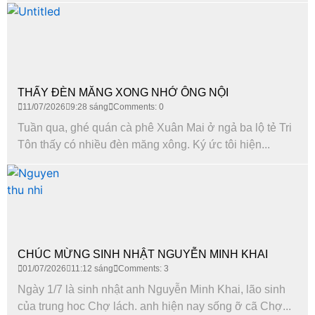
THẤY ĐÈN MĂNG XONG NHỚ ÔNG NỘI
11/07/2026
9:28 sáng
Comments: 0
Tuần qua, ghé quán cà phê Xuân Mai ở ngả ba lộ tẻ Tri
Tôn thấy có nhiều đèn măng xông. Ký ức tôi hiện...
CHÚC MỪNG SINH NHẬT NGUYỄN MINH KHAI
01/07/2026
11:12 sáng
Comments: 3
Ngày 1/7 là sinh nhật anh Nguyễn Minh Khai, lão sinh
của trung hoc Chợ lách. anh hiện nay sống ỡ cã Chợ...