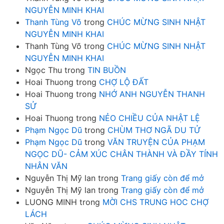
NGUYỄN MINH KHAI
Thanh Tùng Võ
trong
CHÚC MỪNG SINH NHẬT
NGUYỄN MINH KHAI
Thanh Tùng Võ
trong
CHÚC MỪNG SINH NHẬT
NGUYỄN MINH KHAI
Ngọc Thu
trong
TIN BUỒN
Hoai Thuong
trong
CHỢ LỘ ĐẤT
Hoai Thuong
trong
NHỚ ANH NGUYỄN THANH
SỬ
Hoai Thuong
trong
NẺO CHIỀU CỦA NHẬT LỆ
Phạm Ngọc Dũ
trong
CHÙM THƠ NGÃ DU TỬ
Phạm Ngọc Dũ
trong
VĂN TRUYỆN CỦA PHẠM
NGỌC DŨ- CẢM XÚC CHÂN THÀNH VÀ ĐẦY TÍNH
NHÂN VĂN
Nguyễn Thị Mỹ lan
trong
Trang giấy còn để mở
Nguyễn Thị Mỹ lan
trong
Trang giấy còn để mở
LUONG MINH
trong
MỜI CHS TRUNG HOC CHỢ
LÁCH