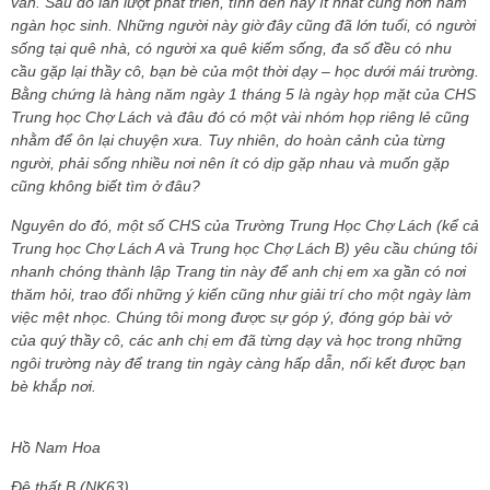
văn. Sau đó lần lượt phát triển, tính đến nay ít nhất cũng hơn năm
ngàn học sinh. Những người này giờ đây cũng đã lớn tuổi, có người
sống tại quê nhà, có người xa quê kiếm sống, đa số đều có nhu
cầu gặp lại thầy cô, bạn bè của một thời dạy – học dưới mái trường.
Bằng chứng là hàng năm ngày 1 tháng 5 là ngày họp mặt của CHS
Trung học Chợ Lách và đâu đó có một vài nhóm họp riêng lẻ cũng
nhằm để ôn lại chuyện xưa. Tuy nhiên, do hoàn cảnh của từng
người, phải sống nhiều nơi nên ít có dịp gặp nhau và muốn gặp
cũng không biết tìm ở đâu?
Nguyên do đó, một số CHS của Trường Trung Học Chợ Lách (kể cả
Trung học Chợ Lách A và Trung học Chợ Lách B) yêu cầu chúng tôi
nhanh chóng thành lập Trang tin này để anh chị em xa gần có nơi
thăm hỏi, trao đổi những ý kiến cũng như giải trí cho một ngày làm
việc mệt nhọc. Chúng tôi mong được sự góp ý, đóng góp bài vở
của quý thầy cô, các anh chị em đã từng dạy và học trong những
ngôi trường này để trang tin ngày càng hấp dẫn, nối kết được bạn
bè khắp nơi.
Hồ Nam Hoa
Đệ thất B (NK63)