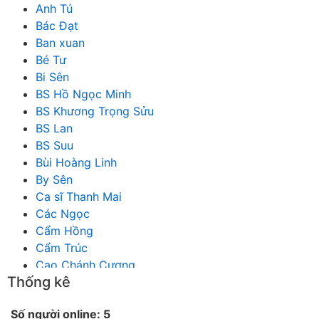
Anh Tú
Bác Đạt
Ban xuan
Bé Tư
Bi Sên
BS Hồ Ngọc Minh
BS Khương Trọng Sửu
BS Lan
BS Suu
Bùi Hoàng Linh
By Sên
Ca sĩ Thanh Mai
Các Ngọc
Cẩm Hồng
Cẩm Trúc
Cao Chánh Cương
Thống kê
Cao Nhật Quyên
chánh thu
Số người online: 5
Chích Chị