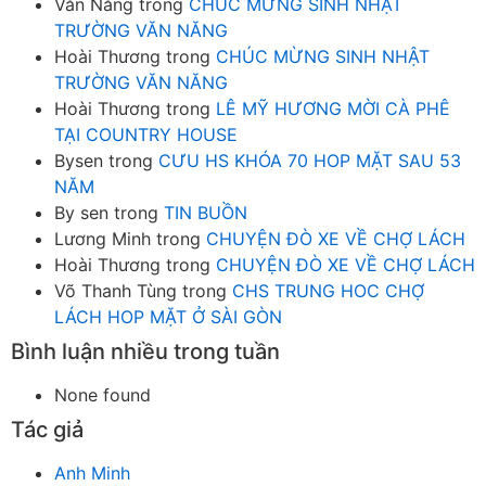
Văn Năng
trong
CHÚC MỪNG SINH NHẬT
TRƯỜNG VĂN NĂNG
Hoài Thương
trong
CHÚC MỪNG SINH NHẬT
TRƯỜNG VĂN NĂNG
Hoài Thương
trong
LÊ MỸ HƯƠNG MỜI CÀ PHÊ
TẠI COUNTRY HOUSE
Bysen
trong
CƯU HS KHÓA 70 HOP MẶT SAU 53
NĂM
By sen
trong
TIN BUỒN
Lương Minh
trong
CHUYỆN ĐÒ XE VỀ CHỢ LÁCH
Hoài Thương
trong
CHUYỆN ĐÒ XE VỀ CHỢ LÁCH
Võ Thanh Tùng
trong
CHS TRUNG HOC CHỢ
LÁCH HOP MẶT Ở SÀI GÒN
Bình luận nhiều trong tuần
None found
Tác giả
Anh Minh