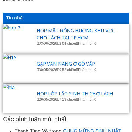
Tin nhà
HOP MẶT ĐỒNG HƯƠNG KHU VỰC
CHỢ LÁCH TẠI TP.HCM
03/06/2026
2:04 chiều
Phản hồi: 0
GẶP VĂN NĂNG Ở GÒ VẤP
30/05/2026
9:52 chiều
Phản hồi: 0
HOP LỚP LÃO SINH TH CHỢ LÁCH
26/05/2026
7:13 chiều
Phản hồi: 0
Các bình luận mới nhất
Thanh Tùng Võ
trong
CHÚC MỪNG SINH NHẬT