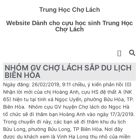
Trung Học Chợ Lách
Website Dành cho cựu học sinh Trung Học
Chợ Lách
NHÓM GV CHỢ LÁCH SẮP DU LỊCH
BIÊN HÒA
Ngày đăng: 26/02/2019, 9:11 chiều, ý kiến phản hồi (0)
Nhận lời mời của chị Hoàng Anh, cựu HS đệ thất A (NK
65) hiện tu tại tinh xá Ngọc Uyển, phường Bửu Hòa, TP.
Biên Hòa. Nhóm cựu GV huyện Chợ lách do Ngọc Hà
tổ chức sẽ đi thăm bạn Hoàng Anh vào ngày 17/3/2019.
Trong chuyến đi này, các bạn sẽ đi thăm khu du lịch
Bửu Long, phường Bửu Long, TP Biên Hòa. Nơi đây
được du khách xem là Vịnh Hạ Long thu nhỏ của miền