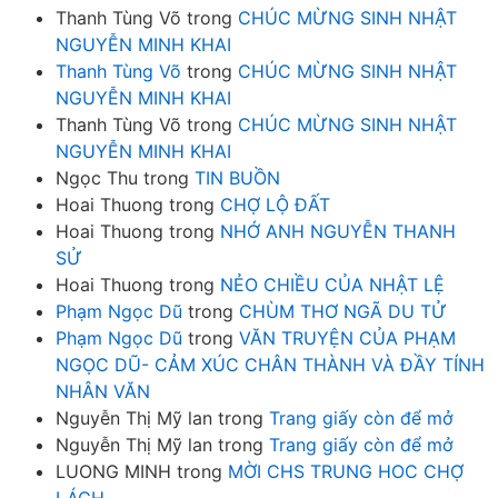
Thanh Tùng Võ
trong
CHÚC MỪNG SINH NHẬT
NGUYỄN MINH KHAI
Thanh Tùng Võ
trong
CHÚC MỪNG SINH NHẬT
NGUYỄN MINH KHAI
Thanh Tùng Võ
trong
CHÚC MỪNG SINH NHẬT
NGUYỄN MINH KHAI
Ngọc Thu
trong
TIN BUỒN
Hoai Thuong
trong
CHỢ LỘ ĐẤT
Hoai Thuong
trong
NHỚ ANH NGUYỄN THANH
SỬ
Hoai Thuong
trong
NẺO CHIỀU CỦA NHẬT LỆ
Phạm Ngọc Dũ
trong
CHÙM THƠ NGÃ DU TỬ
Phạm Ngọc Dũ
trong
VĂN TRUYỆN CỦA PHẠM
NGỌC DŨ- CẢM XÚC CHÂN THÀNH VÀ ĐẦY TÍNH
NHÂN VĂN
Nguyễn Thị Mỹ lan
trong
Trang giấy còn để mở
Nguyễn Thị Mỹ lan
trong
Trang giấy còn để mở
LUONG MINH
trong
MỜI CHS TRUNG HOC CHỢ
LÁCH