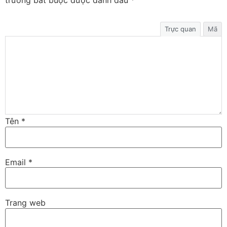
trường bắt buộc được đánh dấu
*
Trực quan
Mã
Tên
*
Email
*
Trang web