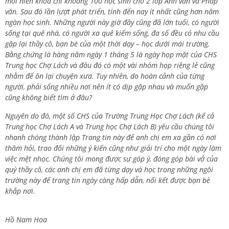
mỗi niên khóa chỉ khoảng 100 học sinh cho 2 lớp Anh văn và Pháp
văn. Sau đó lần lượt phát triển, tính đến nay ít nhất cũng hơn năm
ngàn học sinh. Những người này giờ đây cũng đã lớn tuổi, có người
sống tại quê nhà, có người xa quê kiếm sống, đa số đều có nhu cầu
gặp lại thầy cô, bạn bè của một thời dạy – học dưới mái trường.
Bằng chứng là hàng năm ngày 1 tháng 5 là ngày họp mặt của CHS
Trung học Chợ Lách và đâu đó có một vài nhóm họp riêng lẻ cũng
nhằm để ôn lại chuyện xưa. Tuy nhiên, do hoàn cảnh của từng
người, phải sống nhiều nơi nên ít có dịp gặp nhau và muốn gặp
cũng không biết tìm ở đâu?
Nguyên do đó, một số CHS của Trường Trung Học Chợ Lách (kể cả
Trung học Chợ Lách A và Trung học Chợ Lách B) yêu cầu chúng tôi
nhanh chóng thành lập Trang tin này để anh chị em xa gần có nơi
thăm hỏi, trao đổi những ý kiến cũng như giải trí cho một ngày làm
việc mệt nhọc. Chúng tôi mong được sự góp ý, đóng góp bài vở của
quý thầy cô, các anh chị em đã từng dạy và học trong những ngôi
trường này để trang tin ngày càng hấp dẫn, nối kết được bạn bè
khắp nơi.
Hồ Nam Hoa