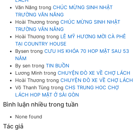
Văn Năng
trong
CHÚC MỪNG SINH NHẬT
TRƯỜNG VĂN NĂNG
Hoài Thương
trong
CHÚC MỪNG SINH NHẬT
TRƯỜNG VĂN NĂNG
Hoài Thương
trong
LÊ MỸ HƯƠNG MỜI CÀ PHÊ
TẠI COUNTRY HOUSE
Bysen
trong
CƯU HS KHÓA 70 HOP MẶT SAU 53
NĂM
By sen
trong
TIN BUỒN
Lương Minh
trong
CHUYỆN ĐÒ XE VỀ CHỢ LÁCH
Hoài Thương
trong
CHUYỆN ĐÒ XE VỀ CHỢ LÁCH
Võ Thanh Tùng
trong
CHS TRUNG HOC CHỢ
LÁCH HOP MẶT Ở SÀI GÒN
Bình luận nhiều trong tuần
None found
Tác giả