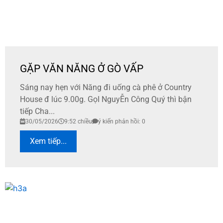
GẶP VĂN NĂNG Ở GÒ VẤP
Sáng nay hẹn với Năng đi uống cà phê ở Country
House đ lúc 9.00g. GọI NguyỄn Công Quý thì bận
tiếp Cha...
30/05/2026
9:52 chiều
ý kiến phản hồi: 0
Xem tiếp...