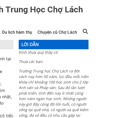
h Trung Học Chợ Lách
Du lịch hàm thụ
Chuyện cũ Chợ Lách
LỜI DẪN
Kính thưa quý thầy cô
nh tại
Thưa các bạn.
Trường Trung học Chợ Lách ra đời
xe
cách nay hơn 50 năm, lúc đầu mỗi niên
khóa chỉ khoảng 100 học sinh cho 2 lớp
:
Anh văn và Pháp văn. Sau đó lần lượt
hóm
phát triển, tính đến nay ít nhất cũng
 nhật,
hơn năm ngàn học sinh. Những người
do
này giờ đây cũng đã lớn tuổi, có người
sống tại quê nhà, có người xa quê kiếm
sống, đa số đều có nhu cầu gặp lại
cô tiếc