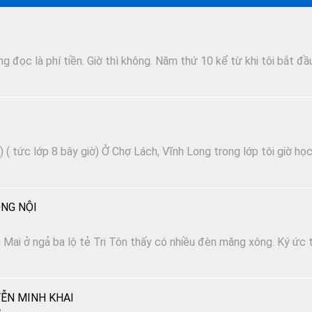
 đọc là phí tiền. Giờ thì không. Năm thứ 10 kể từ khi tôi bắt đầ
 ( tức lớp 8 bây giờ) Ở Chợ Lách, Vĩnh Long trong lớp tôi giờ họ
NG NỘI
Mai ở ngả ba lộ tẻ Tri Tôn thấy có nhiều đèn măng xông. Ký ức t
ỄN MINH KHAI