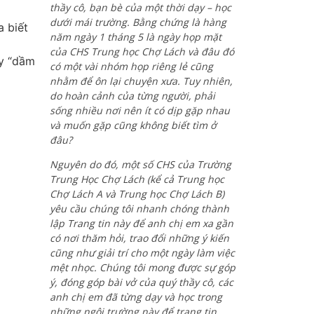
thầy cô, bạn bè của một thời dạy – học
dưới mái trường. Bằng chứng là hàng
a biết
năm ngày 1 tháng 5 là ngày họp mặt
của CHS Trung học Chợ Lách và đâu đó
ày “dầm
có một vài nhóm họp riêng lẻ cũng
nhằm để ôn lại chuyện xưa. Tuy nhiên,
do hoàn cảnh của từng người, phải
sống nhiều nơi nên ít có dịp gặp nhau
và muốn gặp cũng không biết tìm ở
đâu?
Nguyên do đó, một số CHS của Trường
Trung Học Chợ Lách (kể cả Trung học
Chợ Lách A và Trung học Chợ Lách B)
yêu cầu chúng tôi nhanh chóng thành
lập Trang tin này để anh chị em xa gần
có nơi thăm hỏi, trao đổi những ý kiến
cũng như giải trí cho một ngày làm việc
mệt nhọc. Chúng tôi mong được sự góp
ý, đóng góp bài vở của quý thầy cô, các
anh chị em đã từng dạy và học trong
những ngôi trường này để trang tin