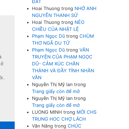
ĐẤT
Hoai Thuong
trong
NHỚ ANH
NGUYỄN THANH SỬ
Hoai Thuong
trong
NẺO
CHIỀU CỦA NHẬT LỆ
Phạm Ngọc Dũ
trong
CHÙM
THƠ NGÃ DU TỬ
Phạm Ngọc Dũ
trong
VĂN
TRUYỆN CỦA PHẠM NGỌC
à
DŨ- CẢM XÚC CHÂN
 ở
THÀNH VÀ ĐẦY TÍNH NHÂN
VĂN
...
Nguyễn Thị Mỹ lan
trong
Trang giấy còn để mở
Nguyễn Thị Mỹ lan
trong
Trang giấy còn để mở
LUONG MINH
trong
MỜI CHS
TRUNG HOC CHỢ LÁCH
Văn Năng
trong
CHÚC