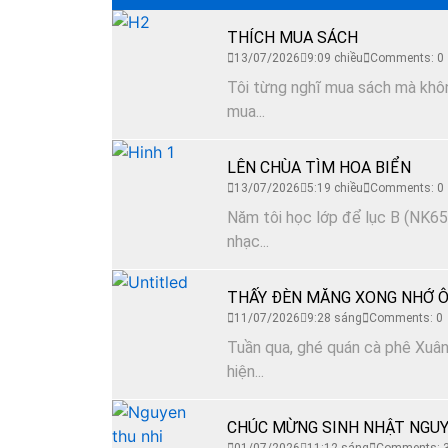
THÍCH MUA SÁCH
13/07/2026
9:09 chiều
Comments: 0
Tôi từng nghĩ mua sách mà không
mua...
LÊN CHÙA TÌM HOA BIỂN
13/07/2026
5:19 chiều
Comments: 0
Năm tôi học lớp để lục B (NK65)
nhạc...
THẤY ĐÈN MĂNG XONG NHỚ Ô
11/07/2026
9:28 sáng
Comments: 0
Tuần qua, ghé quán cà phê Xuân 
hiện...
CHÚC MỪNG SINH NHẬT NGUY