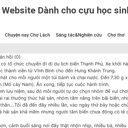
Website Dành cho cựu học sin
Chuyện nay Chợ Lách
Sáng tác&Nghiên cứu
Chợ thơ
ản hồi (0)
ó tổ chức chuyến đi đi du lịch biển Thạnh Phú. Xe khởi hà
ác thành viên từ Vĩnh Bình cho đến Hưng Khánh Trung.
hát cho mỗi người một túi bánh và chai nước. Đến 7.30 g 
 (Mỏ cày Nam). Ăn xong, tiếp tục cuộc hành trình.
h lưu niệm, sau đó mỗi người tự do chọn nhóm để vui chơi
i rai thưởng thức hải sản, nhóm tắm nắng trên bãi biễn, n
 thân….Tôi đã đến đây nhiều lần, vào ngày thứ bảy hoặc chủ
á hải sản khá mềm nhưng người tắm biển chưa đông có lẻ 
n, cảnh buổi sáng nơi đây thật nhộn nhịp, nhiều bà, nhiều 