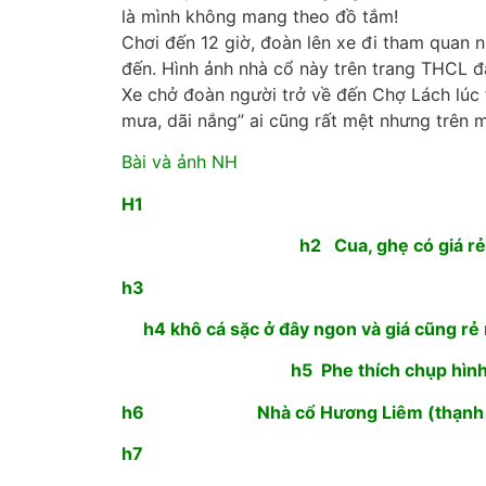
là mình không mang theo đồ tắm!
Chơi đến 12 giờ, đoàn lên xe đi tham quan 
đến. Hình ảnh nhà cổ này trên trang THCL đã
Xe chở đoàn người trở về đến Chợ Lách lúc
mưa, dãi nắng” ai cũng rất mệt nhưng trên m
Bài và ảnh NH
H1
h2 Cua, ghẹ có giá rẻ
h3
h4 khô cá sặc ở đây ngon và giá cũng r
h5 Phe thích chụp hìn
h6 Nhà cổ Hương Liêm (thạnh 
h7