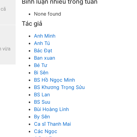
Bình luận nhiều trong tuần
 cã
None found
Tác giả
Anh Minh
Anh Tú
h vừa
Bác Đạt
Ban xuan
Bé Tư
Bi Sên
BS Hồ Ngọc Minh
BS Khương Trọng Sửu
BS Lan
BS Suu
Bùi Hoàng Linh
By Sên
Ca sĩ Thanh Mai
Các Ngọc