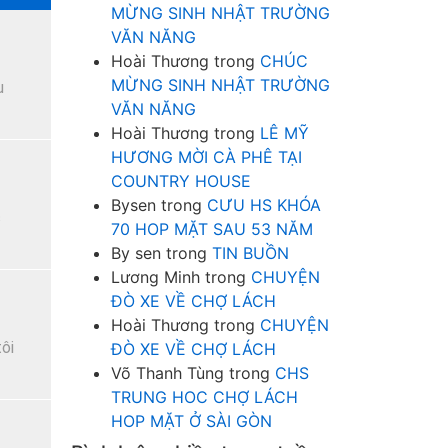
MỪNG SINH NHẬT TRƯỜNG
VĂN NĂNG
Hoài Thương
trong
CHÚC
MỪNG SINH NHẬT TRƯỜNG
u
VĂN NĂNG
Hoài Thương
trong
LÊ MỸ
HƯƠNG MỜI CÀ PHÊ TẠI
COUNTRY HOUSE
Bysen
trong
CƯU HS KHÓA
c
70 HOP MẶT SAU 53 NĂM
By sen
trong
TIN BUỒN
Lương Minh
trong
CHUYỆN
ĐÒ XE VỀ CHỢ LÁCH
Hoài Thương
trong
CHUYỆN
ôi
ĐÒ XE VỀ CHỢ LÁCH
Võ Thanh Tùng
trong
CHS
TRUNG HOC CHỢ LÁCH
HOP MẶT Ở SÀI GÒN