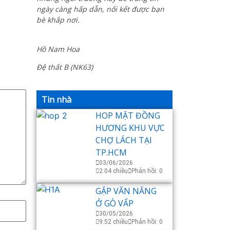
ngày càng hấp dẫn, nối kết được bạn
bè khắp nơi.
Hồ Nam Hoa
Đệ thất B (NK63)
Tin nhà
HOP MẶT ĐỒNG
HƯƠNG KHU VỰC
CHỢ LÁCH TẠI
TP.HCM
03/06/2026
2:04 chiều
Phản hồi: 0
GẶP VĂN NĂNG
Ở GÒ VẤP
30/05/2026
9:52 chiều
Phản hồi: 0