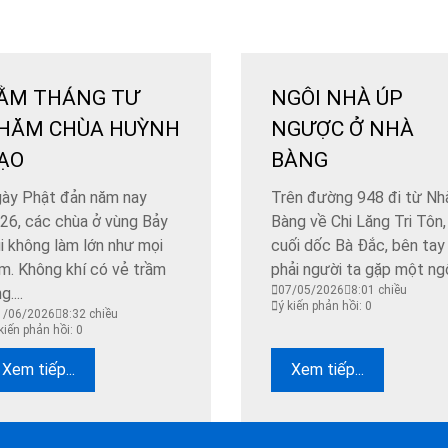
ẰM THÁNG TƯ
NGÔI NHÀ ÚP
HĂM CHÙA HUỲNH
NGƯỢC Ở NHÀ
ẠO
BÀNG
ày Phật đản năm nay
Trên đường 948 đi từ Nh
26, các chùa ở vùng Bảy
Bàng về Chi Lăng Tri Tôn,
i không làm lớn như mọi
cuối dốc Bà Đắc, bên tay
m. Không khí có vẻ trầm
phải người ta gặp một ngôi
07/05/2026
8:01 chiều
g....
ý kiến phản hồi: 0
1/06/2026
8:32 chiều
kiến phản hồi: 0
Xem tiếp...
Xem tiếp...