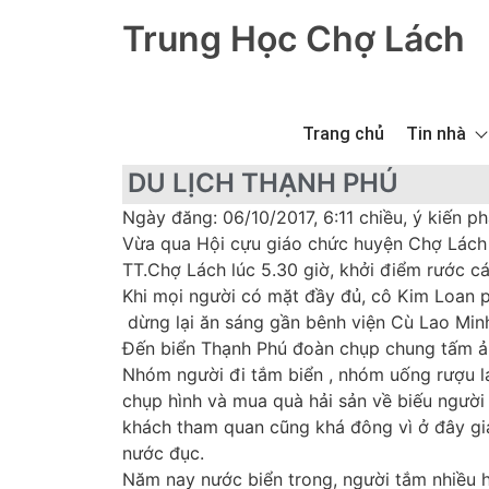
Trung Học Chợ Lách
Trang chủ
Tin nhà
DU LỊCH THẠNH PHÚ
Ngày đăng: 06/10/2017, 6:11 chiều, ý kiến ph
Vừa qua Hội cựu giáo chức huyện Chợ Lách c
TT.Chợ Lách lúc 5.30 giờ, khởi điểm rước c
Khi mọi người có mặt đầy đủ, cô Kim Loan p
dừng lại ăn sáng gần bênh viện Cù Lao Minh
Đến biển Thạnh Phú đoàn chụp chung tấm ản
Nhóm người đi tắm biển , nhóm uống rượu la
chụp hình và mua quà hải sản về biếu người
khách tham quan cũng khá đông vì ở đây gi
nước đục.
Năm nay nước biển trong, người tắm nhiều hơ