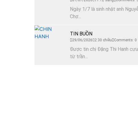
01/07/2026
11:12 sáng
Comments: 
Ngày 1/7 là sinh nhật anh Nguyễ
Chợ...
TIN BUỒN
29/06/2026
2:30 chiều
Comments: 0
Được tin chị Đặng Thi Hanh cựu
từ trần...