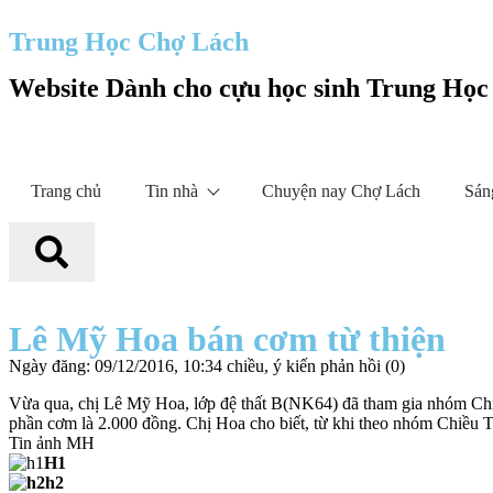
Trung Học Chợ Lách
Website Dành cho cựu học sinh Trung Họ
Trang chủ
Tin nhà
Chuyện nay Chợ Lách
Sán
Lê Mỹ Hoa bán cơm từ thiện
Ngày đăng: 09/12/2016, 10:34 chiều, ý kiến phản hồi (0)
Vừa qua, chị Lê Mỹ Hoa, lớp đệ thất B(NK64) đã tham gia nhóm Ch
phần cơm là 2.000 đồng. Chị Hoa cho biết, từ khi theo nhóm Chiều Tí
Tin ảnh MH
H1
h2