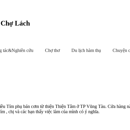
c Chợ Lách
g tác&Nghiên cứu
Chợ thơ
Du lịch hàm thụ
Chuyện 
iều Tím phụ bán cơm từ thiện Thiện Tâm ở TP Vũng Tàu. Cửa hàng này
m , chị và các bạn thấy việc làm của mình có ý nghĩa.