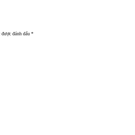
c được đánh dấu
*