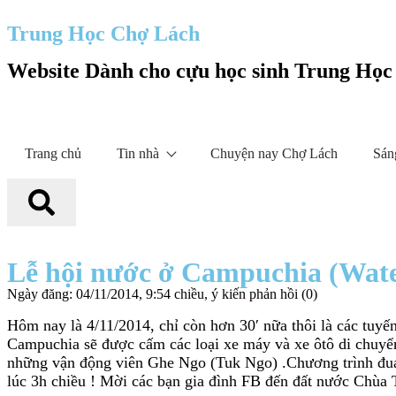
Trung Học Chợ Lách
Website Dành cho cựu học sinh Trung Họ
Trang chủ
Tin nhà
Chuyện nay Chợ Lách
Sán
Lễ hội nước ở Campuchia (Wate
Ngày đăng: 04/11/2014, 9:54 chiều, ý kiến phản hồi (0)
Hôm nay là 4/11/2014, chỉ còn hơn 30′ nữa thôi là các tu
Campuchia sẽ được cấm các loại xe máy và xe ôtô di chuyển 
những vận động viên Ghe Ngo (Tuk Ngo) .Chương trình đua g
lúc 3h chiều ! Mời các bạn gia đình FB đến đất nước Chùa 