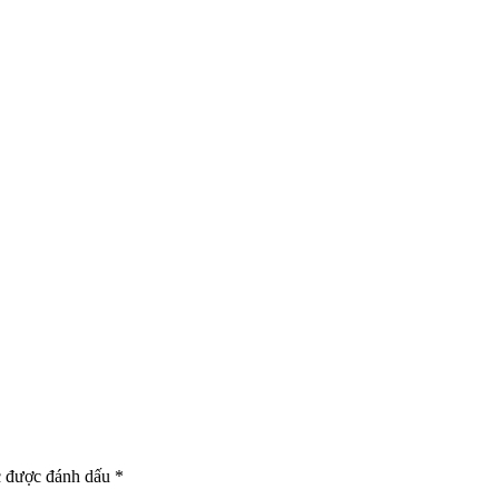
c được đánh dấu
*