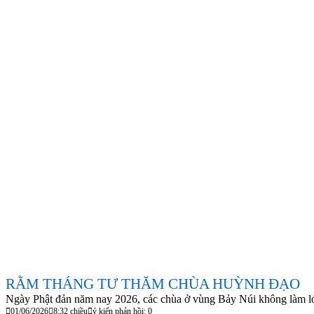
RẰM THÁNG TƯ THĂM CHÙA HUỲNH ĐẠO
Ngày Phật đản năm nay 2026, các chùa ở vùng Bảy Núi không làm lớ
01/06/2026
8:32 chiều
ý kiến phản hồi: 0