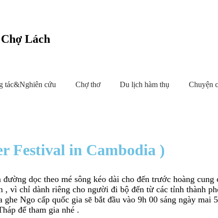
c Chợ Lách
g tác&Nghiên cứu
Chợ thơ
Du lịch hàm thụ
Chuyện 
r Festival in Cambodia )
yến đường dọc theo mé sông kéo dài cho đến trước hoàng cun
, vì chỉ dành riêng cho người đi bộ đến từ các tỉnh thành p
he Ngo cấp quốc gia sẽ bắt đầu vào 9h 00 sáng ngày mai 5/11
Tháp để tham gia nhé .