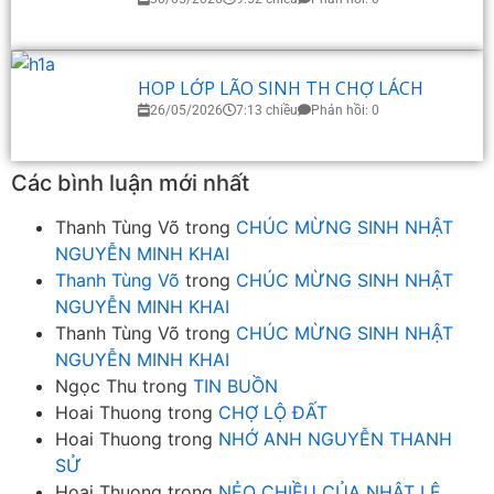
HOP LỚP LÃO SINH TH CHỢ LÁCH
26/05/2026
7:13 chiều
Phản hồi: 0
Các bình luận mới nhất
Thanh Tùng Võ
trong
CHÚC MỪNG SINH NHẬT
NGUYỄN MINH KHAI
Thanh Tùng Võ
trong
CHÚC MỪNG SINH NHẬT
NGUYỄN MINH KHAI
Thanh Tùng Võ
trong
CHÚC MỪNG SINH NHẬT
NGUYỄN MINH KHAI
Ngọc Thu
trong
TIN BUỒN
Hoai Thuong
trong
CHỢ LỘ ĐẤT
Hoai Thuong
trong
NHỚ ANH NGUYỄN THANH
SỬ
Hoai Thuong
trong
NẺO CHIỀU CỦA NHẬT LỆ