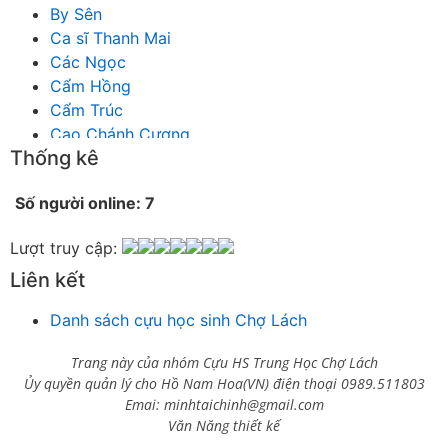
By Sên
Ca sĩ Thanh Mai
Các Ngọc
Cẩm Hồng
Cẩm Trúc
Cao Chánh Cương
Thống kê
Cao Nhật Quyên
chánh thu
Số người online: 7
Chích Chị
Chiêu Hiền
Lượt truy cập:
Chu Trầm Nguyên Minh
Liên kết
Cò Bằng
Cỏ may
Danh sách cựu học sinh Chợ Lách
Công Bình
Công Hòa
Trang này của nhóm Cựu HS Trung Học Chợ Lách
Công Minh
Ủy quyền quản lý cho Hồ Nam Hoa(VN) điện thoại 0989.511803
Dang Chi
Emai: minhtaichinh@gmail.com
Dao dong
Văn Năng thiết kế
Diễm Ngọc