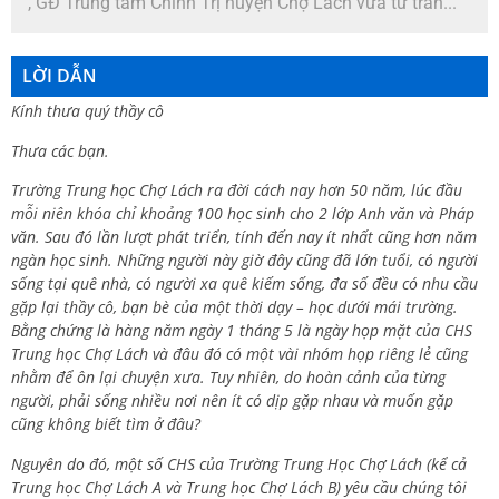
, GĐ Trung tâm Chính Trị huyện Chợ Lách vừa từ trần...
LỜI DẪN
Kính thưa quý thầy cô
Thưa các bạn.
Trường Trung học Chợ Lách ra đời cách nay hơn 50 năm, lúc đầu
mỗi niên khóa chỉ khoảng 100 học sinh cho 2 lớp Anh văn và Pháp
văn. Sau đó lần lượt phát triển, tính đến nay ít nhất cũng hơn năm
ngàn học sinh. Những người này giờ đây cũng đã lớn tuổi, có người
sống tại quê nhà, có người xa quê kiếm sống, đa số đều có nhu cầu
gặp lại thầy cô, bạn bè của một thời dạy – học dưới mái trường.
Bằng chứng là hàng năm ngày 1 tháng 5 là ngày họp mặt của CHS
Trung học Chợ Lách và đâu đó có một vài nhóm họp riêng lẻ cũng
nhằm để ôn lại chuyện xưa. Tuy nhiên, do hoàn cảnh của từng
người, phải sống nhiều nơi nên ít có dịp gặp nhau và muốn gặp
cũng không biết tìm ở đâu?
Nguyên do đó, một số CHS của Trường Trung Học Chợ Lách (kể cả
Trung học Chợ Lách A và Trung học Chợ Lách B) yêu cầu chúng tôi