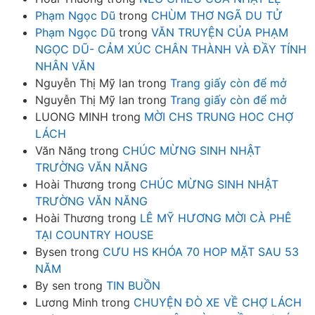
Phạm Ngọc Dũ
trong
CHÙM THƠ NGÃ DU TỬ
Phạm Ngọc Dũ
trong
VĂN TRUYỆN CỦA PHẠM
NGỌC DŨ- CẢM XÚC CHÂN THÀNH VÀ ĐẦY TÍNH
NHÂN VĂN
Nguyễn Thị Mỹ lan
trong
Trang giấy còn để mở
Nguyễn Thị Mỹ lan
trong
Trang giấy còn để mở
LUONG MINH
trong
MỜI CHS TRUNG HOC CHỢ
LÁCH
Văn Năng
trong
CHÚC MỪNG SINH NHẬT
TRƯỜNG VĂN NĂNG
Hoài Thương
trong
CHÚC MỪNG SINH NHẬT
TRƯỜNG VĂN NĂNG
Hoài Thương
trong
LÊ MỸ HƯƠNG MỜI CÀ PHÊ
TẠI COUNTRY HOUSE
Bysen
trong
CƯU HS KHÓA 70 HOP MẶT SAU 53
NĂM
By sen
trong
TIN BUỒN
Lương Minh
trong
CHUYỆN ĐÒ XE VỀ CHỢ LÁCH