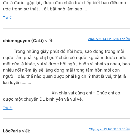
đó là đươc gặp lại , được đón nhận trực tiếp biết bao điều mơ
ước trong sự thật … ôi, bất ngờ làm sao …
Trả lời
28/07/2013 lúc 12:49 chiều
chiennguyen (CaLi)
viết:
Trong những giây phút đó hồi hợp, sao đọng trong mỗi
ngừơi lắm phải kg chị Lộc ? chắc có người kg cầm được nước
mắt nữa là khác, vui vì được hội ngộ , buồn vì phải xa nhau, bao
nhiêu nổi niềm ấy sẽ lắng đọng mãi trong tâm hồn mỗi con
người , đâu thể nào quên được phải kg chị ? thật là vui, thật là
luư luyến………
Xin chia vui cùng chị – Chúc chị có
được một chuyến DL bình yên và vui vẻ.
Trả lời
28/07/2013 lúc 11:51 chiều
LộcParis
viết: