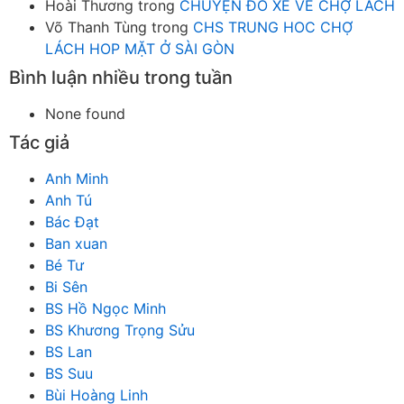
Hoài Thương
trong
CHUYỆN ĐÒ XE VỀ CHỢ LÁCH
Võ Thanh Tùng
trong
CHS TRUNG HOC CHỢ
LÁCH HOP MẶT Ở SÀI GÒN
Bình luận nhiều trong tuần
None found
Tác giả
Anh Minh
Anh Tú
Bác Đạt
Ban xuan
Bé Tư
Bi Sên
BS Hồ Ngọc Minh
BS Khương Trọng Sửu
BS Lan
BS Suu
Bùi Hoàng Linh