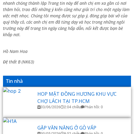
nhanh chóng thành lập Trang tin này để anh chị em xa gần có nơi
thăm hỏi, trao đổi những ý kiến cũng như giải trí cho một ngày làm
việc mệt nhọc. Chúng tôi mong được sự góp ý, đóng góp bài vở của
quý thầy cô, các anh chị em đã từng dạy và học trong những ngôi
trường này để trang tin ngày càng hấp dẫn, nối kết được bạn bè
khắp nơi.
Hồ Nam Hoa
Đệ thất B (NK63)
Tin nhà
HOP MẶT ĐỒNG HƯƠNG KHU VỰC
CHỢ LÁCH TẠI TP.HCM
03/06/2026
2:04 chiều
Phản hồi: 0
GẶP VĂN NĂNG Ở GÒ VẤP
30/05/2026
9:52 chiều
Phản hồi: 0