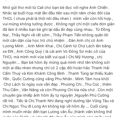
Nhớ gửi thơ mới từ Cali cho bạn bè đọc với nghe Anh Chiến .
Nhắc lại buổi họp mặt lần đầu tiên sau một năm chào đời của
THCL ( chưa phải là thôi nôi đâu nhen ) mình vẫn còn hồi hợp ,
vui mừng không tưởng được . Không ngờ chỉ một cafe đơn giản
đã làm ít nhiều bạn bè ghi lại dấu ấn đẹp cùng nhau . Từ Đồng
Nai , Thầy Nghi về rất sớm , Thầy Phạm Tiến không quên lời
mời căn dặn của học trò chủ nhiệm . Đàn Anh chị có Anh
Lương Minh , Anh Minh Khai , Chị Cánh từ Chợ Lách lên bằng
xe ĐN , Anh Công Quý ( là cái anh Vò Đông Sơ mắc cở của
THCL mà mình mới vừa biết vui quá ) Chị Mỹ Hương , chị
Nguyên … Bạn bè hôm ấy mừng quá mình nhớ tên không sót
một ai đâu nhen nhưng chỉ có 2 cặp đôi hoàn hảo Thanh Hải
Cẩm Thuý và Kim Khánh Công Bình . Thanh Tùng lại thiếu Xuân
Yến , Quốc Cường cũng vắng Phu Nhân . Minh Tâm hoa khôi
Chợ Lách từ ngày xưa vẫn đẹp . Phương Chi , Thu Cúc , thêm
Thu Cẩm , Văn Năng và còn Phương Chi kia nữa chứ . Còn một
chuyên gia nhiếp ảnh hôm ấy tự nguyện ,Nguyễn Phú Cường
rất trẻ . Tiếc là Chị Thanh Nhi đang nghỉ dưởng tận Vũng Tàu và
Chị Ngọc Thu đi Long An không kịp về hôm ấy … Cuối cùng
mình muốn nhắc đến bạn Lương văn Ấu ,thành viên không thể