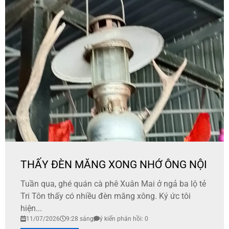
THẤY ĐÈN MĂNG XONG NHỚ ÔNG NỘI
Tuần qua, ghé quán cà phê Xuân Mai ở ngả ba lộ tẻ
Tri Tôn thấy có nhiều đèn măng xông. Ký ức tôi
hiện...
11/07/2026
9:28 sáng
ý kiến phản hồi: 0