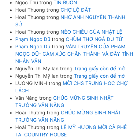
Ngọc Thu
trong
TIN BUỒN
Hoai Thuong
trong
CHỢ LỘ ĐẤT
Hoai Thuong
trong
NHỚ ANH NGUYỄN THANH
SỬ
Hoai Thuong
trong
NẺO CHIỀU CỦA NHẬT LỆ
Phạm Ngọc Dũ
trong
CHÙM THƠ NGÃ DU TỬ
Phạm Ngọc Dũ
trong
VĂN TRUYỆN CỦA PHẠM
NGỌC DŨ- CẢM XÚC CHÂN THÀNH VÀ ĐẦY TÍNH
NHÂN VĂN
Nguyễn Thị Mỹ lan
trong
Trang giấy còn để mở
Nguyễn Thị Mỹ lan
trong
Trang giấy còn để mở
LUONG MINH
trong
MỜI CHS TRUNG HOC CHỢ
LÁCH
Văn Năng
trong
CHÚC MỪNG SINH NHẬT
TRƯỜNG VĂN NĂNG
Hoài Thương
trong
CHÚC MỪNG SINH NHẬT
TRƯỜNG VĂN NĂNG
Hoài Thương
trong
LÊ MỸ HƯƠNG MỜI CÀ PHÊ
TẠI COUNTRY HOUSE