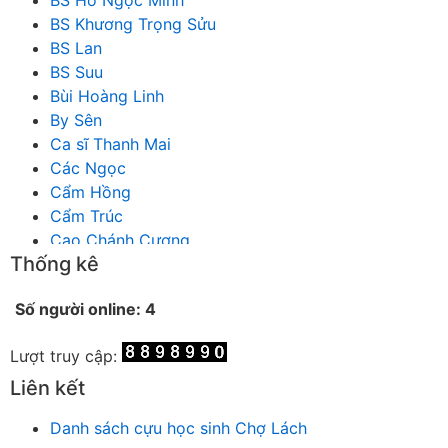
BS Khương Trọng Sửu
BS Lan
BS Suu
Bùi Hoàng Linh
By Sên
Ca sĩ Thanh Mai
Các Ngọc
Cẩm Hồng
Cẩm Trúc
Cao Chánh Cương
Thống kê
Cao Nhật Quyên
chánh thu
Số người online: 4
Chích Chị
Chiêu Hiền
Lượt truy cập:
Chu Trầm Nguyên Minh
Cò Bằng
Liên kết
Cỏ may
Danh sách cựu học sinh Chợ Lách
Công Bình