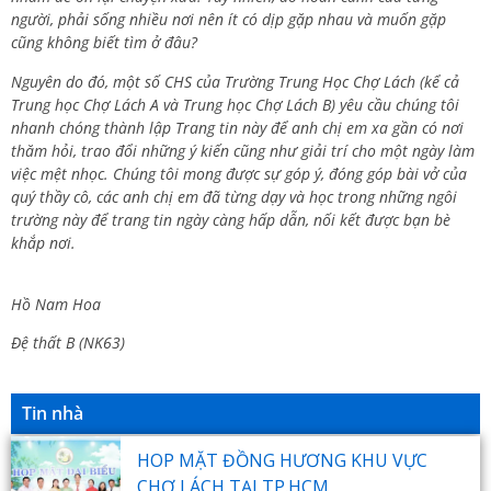
người, phải sống nhiều nơi nên ít có dịp gặp nhau và muốn gặp
cũng không biết tìm ở đâu?
Nguyên do đó, một số CHS của Trường Trung Học Chợ Lách (kể cả
Trung học Chợ Lách A và Trung học Chợ Lách B) yêu cầu chúng tôi
nhanh chóng thành lập Trang tin này để anh chị em xa gần có nơi
thăm hỏi, trao đổi những ý kiến cũng như giải trí cho một ngày làm
việc mệt nhọc. Chúng tôi mong được sự góp ý, đóng góp bài vở của
quý thầy cô, các anh chị em đã từng dạy và học trong những ngôi
trường này để trang tin ngày càng hấp dẫn, nối kết được bạn bè
khắp nơi.
Hồ Nam Hoa
Đệ thất B (NK63)
Tin nhà
HOP MẶT ĐỒNG HƯƠNG KHU VỰC
CHỢ LÁCH TẠI TP.HCM