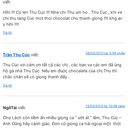
viết:
Hihi !!! Co len Thu Cuc !!! Nhe chi Thu um ho , Thu Cuc , khi ve
chi thu tang Cuc mot thoi chocolat cho thanh giong !!!! khg ac
y hihi !!!!
Trả lời
08/03/2013 lúc 6:56 chiều
Trần Thu Cúc
viết:
Thu Cúc xin cảm ơn tất cả các chị , các bạn va các em đã ủng
hộ gà nhà Thu Cúc. Nếu em đuợc chocalate của chị Thu thì
chắc chắn sẽ có giọng thanh đấy .
Trả lời
13/03/2013 lúc 10:08 sáng
NgôTài
viết:
Chợ Lách còn tiềm ẩn nhiều giọng ca ” ướt át ” lắm, Thu Cúc –
Anh Dũng hãy cảnh giác. Đơn cử giọng ca hải ngoại một thời