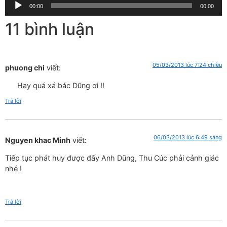
Trình
âm
00:00
00:00
phát
thanh
11 bình luận
âm
thanh
05/03/2013 lúc 7:24 chiều
phuong chi
viết:
Hay quá xá bác Dũng ơi !!
Trả lời
06/03/2013 lúc 6:49 sáng
Nguyen khac Minh
viết:
Tiếp tục phát huy được đấy Anh Dũng, Thu Cúc phải cảnh giác
nhé !
Trả lời