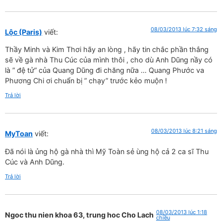
08/03/2013 lúc 7:32 sáng
Lộc (Paris)
viết:
Thầy Minh và Kim Thơi hãy an lòng , hãy tin chắc phần thắng
sẽ về gà nhà Thu Cúc của mình thôi , cho dù Anh Dũng nầy có
là ” đệ tử” của Quang Dũng đi chăng nữa … Quang Phước va
Phương Chi ơi chuẩn bị ” chạy” trước kẻo muộn !
Trả lời
08/03/2013 lúc 8:21 sáng
MyToan
viết:
Đã nói là ủng hộ gà nhà thì Mỹ Toàn sẻ ùng hộ cả 2 ca sĩ Thu
Cúc và Anh Dũng.
Trả lời
08/03/2013 lúc 1:18
Ngoc thu nien khoa 63, trung hoc Cho Lach
chiều