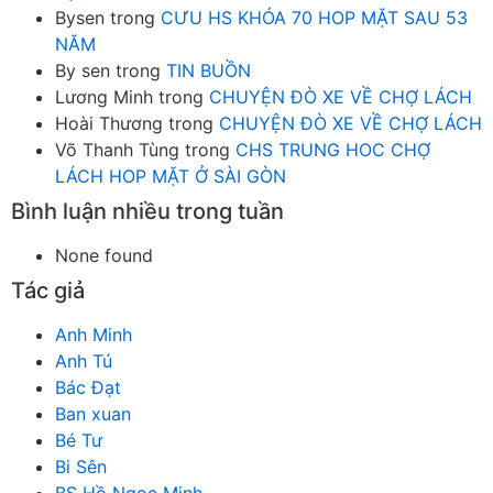
Bysen
trong
CƯU HS KHÓA 70 HOP MẶT SAU 53
NĂM
By sen
trong
TIN BUỒN
Lương Minh
trong
CHUYỆN ĐÒ XE VỀ CHỢ LÁCH
Hoài Thương
trong
CHUYỆN ĐÒ XE VỀ CHỢ LÁCH
Võ Thanh Tùng
trong
CHS TRUNG HOC CHỢ
LÁCH HOP MẶT Ở SÀI GÒN
Bình luận nhiều trong tuần
None found
Tác giả
Anh Minh
Anh Tú
Bác Đạt
Ban xuan
Bé Tư
Bi Sên
BS Hồ Ngọc Minh