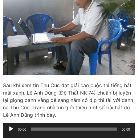
Sau khi xem tin Thu Cúc đạt giải cao cuộc thi tiếng hát
mãi xanh. Lê Anh Dũng (Đệ Thất NK 74) chuẩn bị luyện
lại giọng oanh vàng để sang năm có dịp thi tài với danh
ca Thu Cúc. Trang nhà xin giới thiệu một số bài hát do
Lê Anh Dũng trình bày.
Trình
00:00
00:00
phát