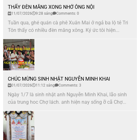
THẤY ĐÈN MĂNG XONG NHỚ ÔNG NỘI
11/07/2026
9:28 sáng
Comments: 0
Tuần qua, ghé quán cà phê Xuân Mai ở ngả ba lộ tẻ Tri
Tôn thấy có nhiều đèn măng xông. Ký ức tôi hiện...
CHÚC MỪNG SINH NHẬT NGUYỄN MINH KHAI
01/07/2026
11:12 sáng
Comments: 3
Ngày 1/7 là sinh nhật anh Nguyễn Minh Khai, lão sinh
của trung hoc Chợ lách. anh hiện nay sống ỡ cã Chợ...