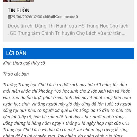
TIN BUỒN
29/06/2026
2:30 chiều
Comments: 0
Được tin chị Đặng Thi Hanh cựu HS Trung Hoc Chợ lách
, GĐ Trung tâm Chính Trị huyện Chợ Lách vừa từ trần...
LỜI DẪN
Kính thưa quý thầy cô
Thưa các bạn.
Trường Trung học Chợ Lách ra đời cách nay hơn 50 năm, lúc đầu
mỗi niên khóa chỉ khoảng 100 học sinh cho 2 lớp Anh văn và Pháp
văn. Sau đó lần lượt phát triển, tính đến nay ít nhất cũng hơn năm
ngàn học sinh. Những người này giờ đây cũng đã lớn tuổi, có người
sống tại quê nhà, có người xa quê kiếm sống, đa số đều có nhu cầu
gặp lại thầy cô, bạn bè của một thời dạy – học dưới mái trường.
Bằng chứng là hàng năm ngày 1 tháng 5 là ngày họp mặt của CHS
Trung học Chợ Lách và đâu đó có một vài nhóm họp riêng lẻ cũng
nhằm để ôn lại chuyện xưa. Tuy nhiên, do hoàn cảnh của từng