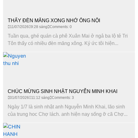
THẤY ĐÈN MĂNG XONG NHỚ ÔNG NỘI
11/07/2026
9:28 sáng
Comments: 0
Tuần qua, ghé quán cà phê Xuân Mai ở ngả ba lộ tẻ Tri
Tôn thấy có nhiều đèn măng xông. Ký ức tôi hiện...
CHÚC MỪNG SINH NHẬT NGUYỄN MINH KHAI
01/07/2026
11:12 sáng
Comments: 3
Ngày 1/7 là sinh nhật anh Nguyễn Minh Khai, lão sinh
của trung hoc Chợ lách. anh hiện nay sống ỡ cã Chợ...