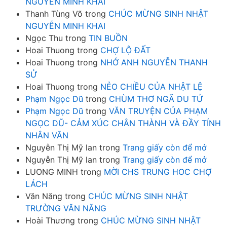
NGUYỄN MINH KHAI
Thanh Tùng Võ
trong
CHÚC MỪNG SINH NHẬT
NGUYỄN MINH KHAI
Ngọc Thu
trong
TIN BUỒN
Hoai Thuong
trong
CHỢ LỘ ĐẤT
Hoai Thuong
trong
NHỚ ANH NGUYỄN THANH
SỬ
Hoai Thuong
trong
NẺO CHIỀU CỦA NHẬT LỆ
Phạm Ngọc Dũ
trong
CHÙM THƠ NGÃ DU TỬ
Phạm Ngọc Dũ
trong
VĂN TRUYỆN CỦA PHẠM
NGỌC DŨ- CẢM XÚC CHÂN THÀNH VÀ ĐẦY TÍNH
NHÂN VĂN
Nguyễn Thị Mỹ lan
trong
Trang giấy còn để mở
Nguyễn Thị Mỹ lan
trong
Trang giấy còn để mở
LUONG MINH
trong
MỜI CHS TRUNG HOC CHỢ
LÁCH
Văn Năng
trong
CHÚC MỪNG SINH NHẬT
TRƯỜNG VĂN NĂNG
Hoài Thương
trong
CHÚC MỪNG SINH NHẬT