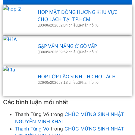
HOP MẶT ĐỒNG HƯƠNG KHU VỰC
CHỢ LÁCH TẠI TP.HCM
03/06/2026
2:04 chiều
Phản hồi: 0
GẶP VĂN NĂNG Ở GÒ VẤP
30/05/2026
9:52 chiều
Phản hồi: 0
HOP LỚP LÃO SINH TH CHỢ LÁCH
26/05/2026
7:13 chiều
Phản hồi: 0
Các bình luận mới nhất
Thanh Tùng Võ
trong
CHÚC MỪNG SINH NHẬT
NGUYỄN MINH KHAI
Thanh Tùng Võ
trong
CHÚC MỪNG SINH NHẬT