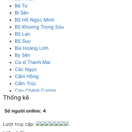
Bé Tư
Bi Sên
BS Hồ Ngọc Minh
BS Khương Trọng Sửu
BS Lan
BS Suu
Bùi Hoàng Linh
By Sên
Ca sĩ Thanh Mai
Các Ngọc
Cẩm Hồng
Cẩm Trúc
Cao Chánh Cương
Thống kê
Cao Nhật Quyên
chánh thu
Số người online: 4
Chích Chị
Chiêu Hiền
Lượt truy cập:
Chu Trầm Nguyên Minh