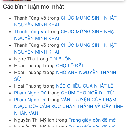
Các bình luận mới nhất
Thanh Tùng Võ
trong
CHÚC MỪNG SINH NHẬT
NGUYỄN MINH KHAI
Thanh Tùng Võ
trong
CHÚC MỪNG SINH NHẬT
NGUYỄN MINH KHAI
Thanh Tùng Võ
trong
CHÚC MỪNG SINH NHẬT
NGUYỄN MINH KHAI
Ngọc Thu
trong
TIN BUỒN
Hoai Thuong
trong
CHỢ LỘ ĐẤT
Hoai Thuong
trong
NHỚ ANH NGUYỄN THANH
SỬ
Hoai Thuong
trong
NẺO CHIỀU CỦA NHẬT LỆ
Phạm Ngọc Dũ
trong
CHÙM THƠ NGÃ DU TỬ
Phạm Ngọc Dũ
trong
VĂN TRUYỆN CỦA PHẠM
NGỌC DŨ- CẢM XÚC CHÂN THÀNH VÀ ĐẦY TÍNH
NHÂN VĂN
Nguyễn Thị Mỹ lan
trong
Trang giấy còn để mở
Nguyễn Thị Mỹ lan
trong
Trang giấy còn để mở