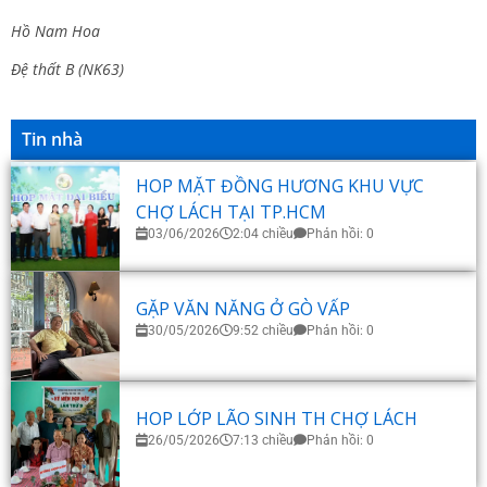
Hồ Nam Hoa
Đệ thất B (NK63)
Tin nhà
HOP MẶT ĐỒNG HƯƠNG KHU VỰC
CHỢ LÁCH TẠI TP.HCM
03/06/2026
2:04 chiều
Phản hồi: 0
GẶP VĂN NĂNG Ở GÒ VẤP
30/05/2026
9:52 chiều
Phản hồi: 0
HOP LỚP LÃO SINH TH CHỢ LÁCH
26/05/2026
7:13 chiều
Phản hồi: 0