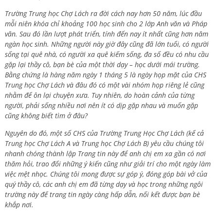
Trường Trung học Chợ Lách ra đời cách nay hơn 50 năm, lúc đầu
mỗi niên khóa chỉ khoảng 100 học sinh cho 2 lớp Anh văn và Pháp
văn. Sau đó lần lượt phát triển, tính đến nay ít nhất cũng hơn năm
ngàn học sinh. Những người này giờ đây cũng đã lớn tuổi, có người
sống tại quê nhà, có người xa quê kiếm sống, đa số đều có nhu cầu
gặp lại thầy cô, bạn bè của một thời dạy – học dưới mái trường.
Bằng chứng là hàng năm ngày 1 tháng 5 là ngày họp mặt của CHS
Trung học Chợ Lách và đâu đó có một vài nhóm họp riêng lẻ cũng
nhằm để ôn lại chuyện xưa. Tuy nhiên, do hoàn cảnh của từng
người, phải sống nhiều nơi nên ít có dịp gặp nhau và muốn gặp
cũng không biết tìm ở đâu?
Nguyên do đó, một số CHS của Trường Trung Học Chợ Lách (kể cả
Trung học Chợ Lách A và Trung học Chợ Lách B) yêu cầu chúng tôi
nhanh chóng thành lập Trang tin này để anh chị em xa gần có nơi
thăm hỏi, trao đổi những ý kiến cũng như giải trí cho một ngày làm
việc mệt nhọc. Chúng tôi mong được sự góp ý, đóng góp bài vở của
quý thầy cô, các anh chị em đã từng dạy và học trong những ngôi
trường này để trang tin ngày càng hấp dẫn, nối kết được bạn bè
khắp nơi.