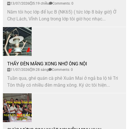
13/07/2026
5:19 chiều
Comments: 0
Năm tôi học lớp để lục B (NK65) ( tức lớp 8 bây giờ) Ở
Chợ Lách, Vĩnh Long trong lớp tôi giờ học nhạc...
THẤY ĐÈN MĂNG XONG NHỚ ÔNG NỘI
11/07/2026
9:28 sáng
Comments: 0
Tuần qua, ghé quán cà phê Xuân Mai ở ngả ba lộ tẻ Tri
Tôn thấy có nhiều đèn măng xông. Ký ức tôi hiện...