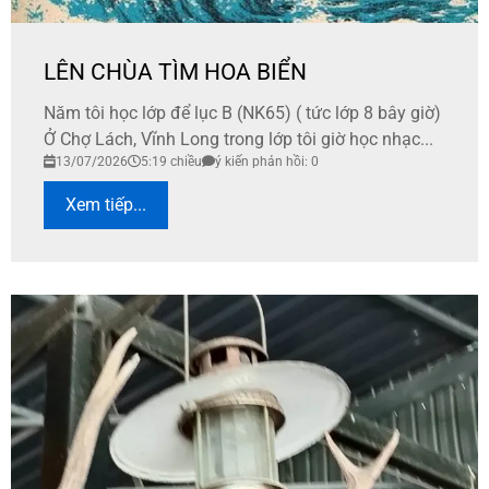
LÊN CHÙA TÌM HOA BIỂN
Năm tôi học lớp để lục B (NK65) ( tức lớp 8 bây giờ)
Ở Chợ Lách, Vĩnh Long trong lớp tôi giờ học nhạc...
13/07/2026
5:19 chiều
ý kiến phản hồi: 0
Xem tiếp...