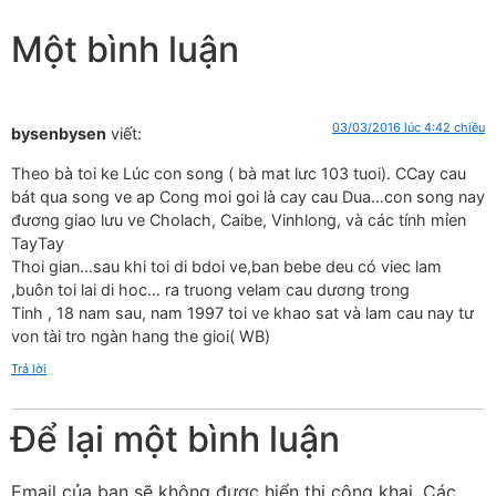
Một bình luận
03/03/2016 lúc 4:42 chiều
bysenbysen
viết:
Theo bà toi ke Lúc con song ( bà mat lưc 103 tuoi). CCay cau
bát qua song ve ap Cong moi goi là cay cau Dua…con song nay
đương giao lưu ve Cholach, Caibe, Vinhlong, và các tính mỉen
TayTay
Thoi gian…sau khi toi di bdoi ve,ban bebe deu có viec lam
,buôn toi lai di hoc… ra truong velam cau dương trong
Tinh , 18 nam sau, nam 1997 toi ve khao sat và lam cau nay tư
von tài tro ngàn hang the gioi( WB)
Trả lời
Để lại một bình luận
Email của bạn sẽ không được hiển thị công khai.
Các