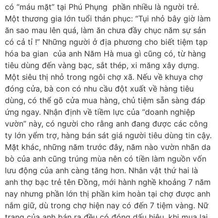
có “máu mặt” tại Phú Phụng phần nhiều là người trẻ.
Một thương gia lớn tuổi thán phục: “Tụi nhỏ bây giờ làm
ăn sao mau lên quá, làm ăn chưa đầy chục năm sự sản
có cả tỉ !” Những người ở địa phương cho biết tiệm tạp
hóa ba gian của anh Năm Hà mua gì cũng có, từ hàng
tiêu dùng đến vàng bạc, sắt thép, xi măng xây dựng.
Một siêu thị nhỏ trong ngôi chợ xã. Nếu về khuya chợ
đóng cửa, bà con có nhu cầu đột xuất về hàng tiêu
dùng, có thể gõ cửa mua hàng, chủ tiệm sẵn sàng đáp
ứng ngay. Nhận định về tiềm lực của “doanh nghiệp
vườn” này, có người cho rằng anh đang được các công
ty lớn yểm trợ, hàng bán sát giá người tiêu dùng tin cậy.
Mặt khác, những năm trước đây, năm nào vườn nhãn da
bò của anh cũng trúng mùa nên có tiền làm nguồn vốn
lưu động của anh càng tăng hơn. Nhân vật thứ hai là
anh thợ bạc trẻ tên Đồng, mới hành nghề khoảng 7 năm
nay nhưng phần lớn thị phần kim hoàn tại chợ được anh
nắm giữ, dù trong chợ hiện nay có đến 7 tiệm vàng. Nữ
trang của anh bán ra đều có đóng dấu hiệu, khi mua lại