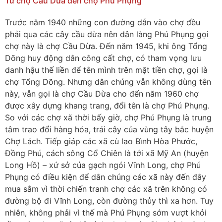
Từ chợ Cầu Dừa đến chợ Phú Phụng
Trước năm 1940 những con đường dẫn vào chợ đều
phải qua các cây cầu dừa nên dân làng Phú Phụng gọi
chợ này là chợ Cầu Dừa. Đến năm 1945, khi ông Tổng
Dõng huy động dân công cất chợ, có tham vọng lưu
danh hậu thế liền để tên mình trên mặt tiền chợ, gọi là
chợ Tổng Dõng. Nhưng dân chúng vẫn không dùng tên
này, vẫn gọi là chợ Cầu Dừa cho đến năm 1960 chợ
được xây dựng khang trang, đổi tên là chợ Phú Phụng.
So với các chợ xã thời bấy giờ, chợ Phú Phụng là trung
tâm trao đổi hàng hóa, trái cây của vùng tây bắc huyện
Chợ Lách. Tiếp giáp các xã cù lao Bình Hòa Phước,
Đồng Phú, cách sông Cổ Chiên là tới xã Mỹ An (huyện
Long Hồ) – xứ sở của gạch ngói Vĩnh Long, chợ Phú
Phụng có điều kiện để dân chúng các xã này đến đây
mua sắm vì thời chiến tranh chợ các xã trên không có
đường bộ đi Vĩnh Long, còn đường thủy thì xa hơn. Tuy
nhiên, không phải vì thế mà Phú Phụng sớm vượt khỏi