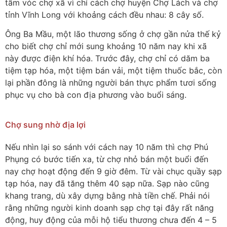
tầm vóc chợ xã vì chỉ cách chợ huyện Chợ Lách và chợ
tỉnh Vĩnh Long với khoảng cách đều nhau: 8 cây số.
Ông Ba Mầu, một lão thương sống ở chợ gần nửa thế kỷ
cho biết chợ chỉ mới sung khoảng 10 năm nay khi xã
này được điện khí hóa. Trước đây, chợ chỉ có dăm ba
tiệm tạp hóa, một tiệm bán vải, một tiệm thuốc bắc, còn
lại phần đông là những người bán thực phẩm tươi sống
phục vụ cho bà con địa phương vào buổi sáng.
Chợ sung nhờ địa lợi
Nếu nhìn lại so sánh với cách nay 10 năm thì chợ Phú
Phụng có bước tiến xa, từ chợ nhỏ bán một buổi đến
nay chợ hoạt động đến 9 giờ đêm. Từ vài chục quầy sạp
tạp hóa, nay đã tăng thêm 40 sạp nữa. Sạp nào cũng
khang trang, dù xây dựng bằng nhà tiền chế. Phải nói
rằng những người kinh doanh sạp chợ tại đây rất năng
động, huy động của mỗi hộ tiểu thương chưa đến 4 – 5