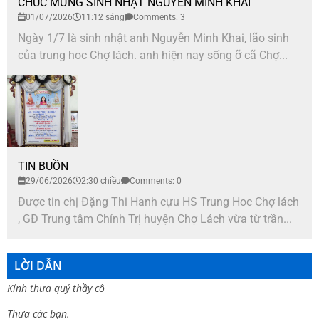
CHÚC MỪNG SINH NHẬT NGUYỄN MINH KHAI
01/07/2026
11:12 sáng
Comments: 3
Ngày 1/7 là sinh nhật anh Nguyễn Minh Khai, lão sinh
của trung hoc Chợ lách. anh hiện nay sống ỡ cã Chợ...
TIN BUỒN
29/06/2026
2:30 chiều
Comments: 0
Được tin chị Đặng Thi Hanh cựu HS Trung Hoc Chợ lách
, GĐ Trung tâm Chính Trị huyện Chợ Lách vừa từ trần...
LỜI DẪN
Kính thưa quý thầy cô
Thưa các bạn.