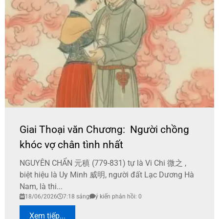
Giai Thoại văn Chương: Người chồng
khóc vợ chân tình nhất
NGUYÊN CHẨN 元稹 (779-831) tự là Vi Chi 微之 ,
biệt hiệu là Uy Minh 威明, người đất Lạc Dương Hà
Nam, là thi...
18/06/2026
7:18 sáng
ý kiến phản hồi: 0
Xem tiếp...