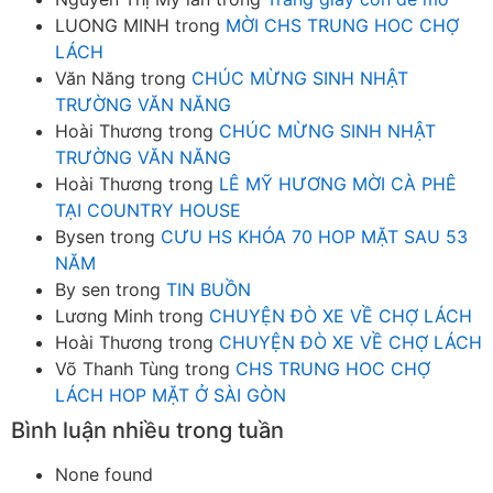
LUONG MINH
trong
MỜI CHS TRUNG HOC CHỢ
LÁCH
Văn Năng
trong
CHÚC MỪNG SINH NHẬT
TRƯỜNG VĂN NĂNG
Hoài Thương
trong
CHÚC MỪNG SINH NHẬT
TRƯỜNG VĂN NĂNG
Hoài Thương
trong
LÊ MỸ HƯƠNG MỜI CÀ PHÊ
TẠI COUNTRY HOUSE
Bysen
trong
CƯU HS KHÓA 70 HOP MẶT SAU 53
NĂM
By sen
trong
TIN BUỒN
Lương Minh
trong
CHUYỆN ĐÒ XE VỀ CHỢ LÁCH
Hoài Thương
trong
CHUYỆN ĐÒ XE VỀ CHỢ LÁCH
Võ Thanh Tùng
trong
CHS TRUNG HOC CHỢ
LÁCH HOP MẶT Ở SÀI GÒN
Bình luận nhiều trong tuần
None found