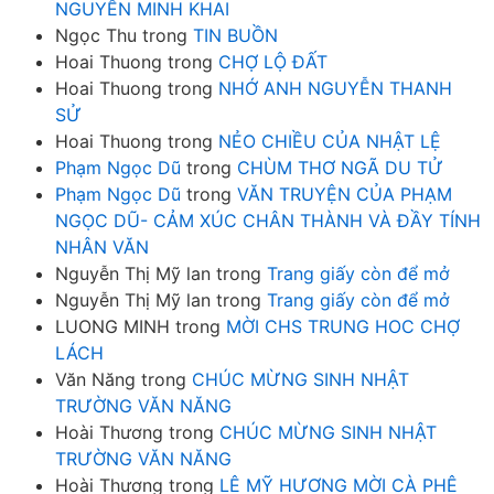
NGUYỄN MINH KHAI
Ngọc Thu
trong
TIN BUỒN
Hoai Thuong
trong
CHỢ LỘ ĐẤT
Hoai Thuong
trong
NHỚ ANH NGUYỄN THANH
SỬ
Hoai Thuong
trong
NẺO CHIỀU CỦA NHẬT LỆ
Phạm Ngọc Dũ
trong
CHÙM THƠ NGÃ DU TỬ
Phạm Ngọc Dũ
trong
VĂN TRUYỆN CỦA PHẠM
NGỌC DŨ- CẢM XÚC CHÂN THÀNH VÀ ĐẦY TÍNH
NHÂN VĂN
Nguyễn Thị Mỹ lan
trong
Trang giấy còn để mở
Nguyễn Thị Mỹ lan
trong
Trang giấy còn để mở
LUONG MINH
trong
MỜI CHS TRUNG HOC CHỢ
LÁCH
Văn Năng
trong
CHÚC MỪNG SINH NHẬT
TRƯỜNG VĂN NĂNG
Hoài Thương
trong
CHÚC MỪNG SINH NHẬT
TRƯỜNG VĂN NĂNG
Hoài Thương
trong
LÊ MỸ HƯƠNG MỜI CÀ PHÊ