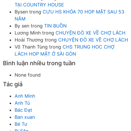
TẠI COUNTRY HOUSE
Bysen
trong
CƯU HS KHÓA 70 HOP MẶT SAU 53
NĂM
By sen
trong
TIN BUỒN
Lương Minh
trong
CHUYỆN ĐÒ XE VỀ CHỢ LÁCH
Hoài Thương
trong
CHUYỆN ĐÒ XE VỀ CHỢ LÁCH
Võ Thanh Tùng
trong
CHS TRUNG HOC CHỢ
LÁCH HOP MẶT Ở SÀI GÒN
Bình luận nhiều trong tuần
None found
Tác giả
Anh Minh
Anh Tú
Bác Đạt
Ban xuan
Bé Tư
Bi Sên