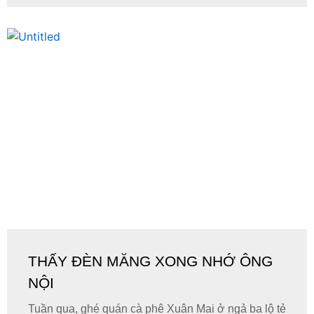
THẤY ĐÈN MĂNG XONG NHỚ ÔNG
NỘI
Tuần qua, ghé quán cà phê Xuân Mai ở ngả ba lộ tẻ