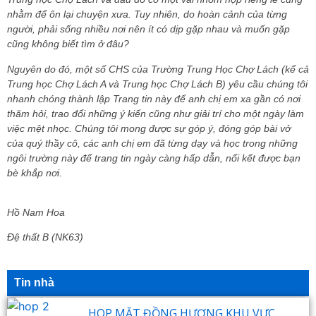
nhằm để ôn lại chuyện xưa. Tuy nhiên, do hoàn cảnh của từng
người, phải sống nhiều nơi nên ít có dịp gặp nhau và muốn gặp
cũng không biết tìm ở đâu?
Nguyên do đó, một số CHS của Trường Trung Học Chợ Lách (kể cả
Trung học Chợ Lách A và Trung học Chợ Lách B) yêu cầu chúng tôi
nhanh chóng thành lập Trang tin này để anh chị em xa gần có nơi
thăm hỏi, trao đổi những ý kiến cũng như giải trí cho một ngày làm
việc mệt nhọc. Chúng tôi mong được sự góp ý, đóng góp bài vở
của quý thầy cô, các anh chị em đã từng dạy và học trong những
ngôi trường này để trang tin ngày càng hấp dẫn, nối kết được bạn
bè khắp nơi.
Hồ Nam Hoa
Đệ thất B (NK63)
Tin nhà
HOP MẶT ĐỒNG HƯƠNG KHU VỰC