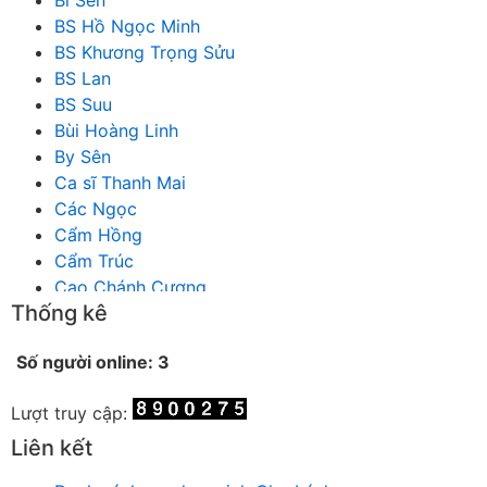
BS Hồ Ngọc Minh
BS Khương Trọng Sửu
BS Lan
BS Suu
Bùi Hoàng Linh
By Sên
Ca sĩ Thanh Mai
Các Ngọc
Cẩm Hồng
Cẩm Trúc
Cao Chánh Cương
Thống kê
Cao Nhật Quyên
chánh thu
Số người online: 3
Chích Chị
Chiêu Hiền
Lượt truy cập:
Chu Trầm Nguyên Minh
Cò Bằng
Liên kết
Cỏ may