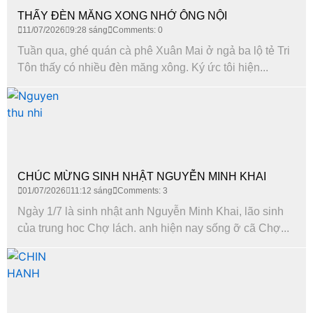
THẤY ĐÈN MĂNG XONG NHỚ ÔNG NỘI
11/07/2026
9:28 sáng
Comments: 0
Tuần qua, ghé quán cà phê Xuân Mai ở ngả ba lộ tẻ Tri
Tôn thấy có nhiều đèn măng xông. Ký ức tôi hiện...
CHÚC MỪNG SINH NHẬT NGUYỄN MINH KHAI
01/07/2026
11:12 sáng
Comments: 3
Ngày 1/7 là sinh nhật anh Nguyễn Minh Khai, lão sinh
của trung hoc Chợ lách. anh hiện nay sống ỡ cã Chợ...