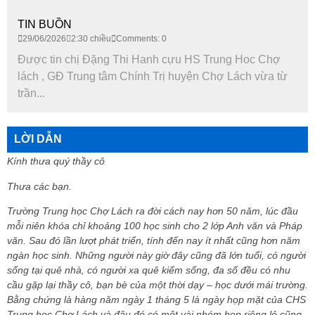
TIN BUỒN
29/06/2026
2:30 chiều
Comments: 0
Được tin chị Đặng Thi Hanh cựu HS Trung Hoc Chợ
lách , GĐ Trung tâm Chính Trị huyện Chợ Lách vừa từ
trần...
LỜI DẪN
Kính thưa quý thầy cô
Thưa các bạn.
Trường Trung học Chợ Lách ra đời cách nay hơn 50 năm, lúc đầu
mỗi niên khóa chỉ khoảng 100 học sinh cho 2 lớp Anh văn và Pháp
văn. Sau đó lần lượt phát triển, tính đến nay ít nhất cũng hơn năm
ngàn học sinh. Những người này giờ đây cũng đã lớn tuổi, có người
sống tại quê nhà, có người xa quê kiếm sống, đa số đều có nhu
cầu gặp lại thầy cô, bạn bè của một thời dạy – học dưới mái trường.
Bằng chứng là hàng năm ngày 1 tháng 5 là ngày họp mặt của CHS
Trung học Chợ Lách và đâu đó có một vài nhóm họp riêng lẻ cũng