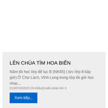
LÊN CHÙA TÌM HOA BIỂN
Năm tôi học lớp để lục B (NK65) ( tức lớp 8 bây
giờ) Ở Chợ Lách, Vĩnh Long trong lớp tôi giờ học
nhạc...
13/07/2026
5:19 chiều
ý kiến phản hồi: 0
Xem tiếp...