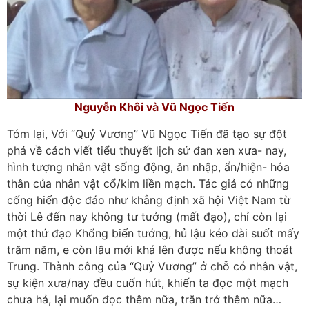
Nguyễn Khôi và Vũ Ngọc Tiến
Tóm lại, Với “Quỷ Vương” Vũ Ngọc Tiến đã tạo sự đột
phá về cách viết tiểu thuyết lịch sử đan xen xưa- nay,
hình tượng nhân vật sống động, ăn nhập, ẩn/hiện- hóa
thân của nhân vật cổ/kim liền mạch. Tác giả có những
cống hiến độc đáo như khẳng định xã hội Việt Nam từ
thời Lê đến nay không tư tưởng (mất đạo), chỉ còn lại
một thứ đạo Khổng biến tướng, hủ lậu kéo dài suốt mấy
trăm năm, e còn lâu mới khá lên được nếu không thoát
Trung. Thành công của “Quỷ Vương” ở chỗ có nhân vật,
sự kiện xưa/nay đều cuốn hút, khiến ta đọc một mạch
chưa hả, lại muốn đọc thêm nữa, trăn trở thêm nữa…