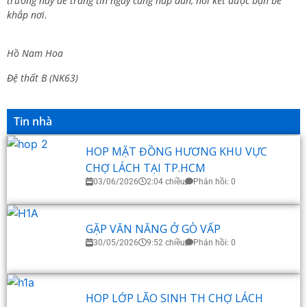
trường này để trang tin ngày càng hấp dẫn, nối kết được bạn bè
khắp nơi.
Hồ Nam Hoa
Đệ thất B (NK63)
Tin nhà
HOP MẶT ĐỒNG HƯƠNG KHU VỰC
CHỢ LÁCH TẠI TP.HCM
03/06/2026
2:04 chiều
Phản hồi: 0
GẶP VĂN NĂNG Ở GÒ VẤP
30/05/2026
9:52 chiều
Phản hồi: 0
HOP LỚP LÃO SINH TH CHỢ LÁCH