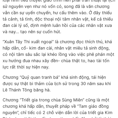
sử nguyên vẹn như nó vốn có, song đã là văn chương
vẫn cần sự uyển chuyển, hư cấu thêm vào. Ở đây thiếu
tả cảnh, tả tình, độc thoại nội tâm nhân vật, kể cả thiếu
đan cài lý số, định mệnh luân hồi của các nhân vật xưa
và nay… tạo nên sự cuốn hút.
“Xuân Tây Thi xuất ngoại” là chương đọc thích thú, khá
hấp dẫn, cổ- kim đan cài, nhân vật miêu tả sinh động,
có nội tâm sâu sắc lại khéo lồng vào việc phê phán một
xu hướng đua nhau xây đền- chùa thật to, hao tài tốn
lực rất thời sự hiện nay.
Chương “Quỷ quan tranh bá” khá sinh động, tái hiện
được sự thật bi thảm của lịch sử trong 30 năm sau khi
Lê Thánh Tông băng hà.
Chương “Triết gia trong chùa Sùng Miên” cũng là một
chương khá hấp dẫn, thuyết pháp về “Tam giáo đồng
nguyên”, chỉ tiếc có 2 chỗ viện dẫn lời của triết gia Kim