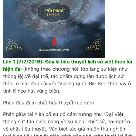
Lần 1 (7/7/2016): Đây là tiểu thuyết lịch sử viết theo lối
hiện đại
(không theo chương hồi, lớp lang sự kiện như
thông lệ).Về đại thể, tác phẩm dựng lên được lịch sử
thời Lê mạt đan cài với “Vương quốc Bil- Kel” thời nay ở
tỉnh K heo hút vùng biên.
Phần đầu đậm chất tiểu thuyết (có văn)
Phần giữa tái hiện cổ sử có cảm tưởng như “Đại Việt
thông sử” tân biên, nặng về sự kiện “khứ” sử, hơi nghèo
về chất tiểu thuyết. Vẫn biết tác giả muốn thử nghiệm
loại hình tiểu thuyết giáo trình nên phải trần thuật lại lịch