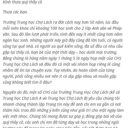
Kính thưa quý thầy cô
Thưa các bạn.
Trường Trung học Chợ Lách ra đời cách nay hơn 50 năm, lúc đầu
mỗi niên khóa chỉ khoảng 100 học sinh cho 2 lớp Anh văn và Pháp
văn. Sau đó lần lượt phát triển, tính đến nay ít nhất cũng hơn năm
ngàn học sinh. Những người này giờ đây cũng đã lớn tuổi, có người
sống tại quê nhà, có người xa quê kiếm sống, đa số đều có nhu cầu
gặp lại thầy cô, bạn bè của một thời dạy – học dưới mái trường.
Bằng chứng là hàng năm ngày 1 tháng 5 là ngày họp mặt của CHS
Trung học Chợ Lách và đâu đó có một vài nhóm họp riêng lẻ cũng
nhằm để ôn lại chuyện xưa. Tuy nhiên, do hoàn cảnh của từng
người, phải sống nhiều nơi nên ít có dịp gặp nhau và muốn gặp
cũng không biết tìm ở đâu?
Nguyên do đó, một số CHS của Trường Trung Học Chợ Lách (kể cả
Trung học Chợ Lách A và Trung học Chợ Lách B) yêu cầu chúng tôi
nhanh chóng thành lập Trang tin này để anh chị em xa gần có nơi
thăm hỏi, trao đổi những ý kiến cũng như giải trí cho một ngày làm
việc mệt nhọc. Chúng tôi mong được sự góp ý, đóng góp bài vở của
quý thầy cô, các anh chị em đã từng dạy và học trong những ngôi