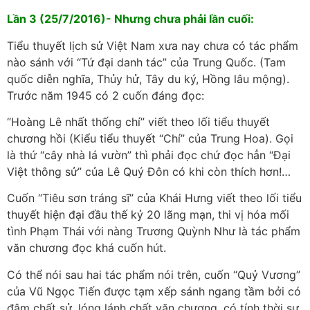
Lần 3 (25/7/2016)- Nhưng chưa phải lần cuối:
Tiểu thuyết lịch sử Việt Nam xưa nay chưa có tác phẩm
nào sánh với “Tứ đại danh tác” của Trung Quốc. (Tam
quốc diễn nghĩa, Thủy hử, Tây du ký, Hồng lâu mộng).
Trước năm 1945 có 2 cuốn đáng đọc:
“Hoàng Lê nhất thống chí” viết theo lối tiểu thuyết
chương hồi (Kiểu tiểu thuyết “Chí” của Trung Hoa). Gọi
là thứ “cây nhà lá vườn” thì phải đọc chứ đọc hẳn “Đại
Việt thông sử” của Lê Quý Đôn có khi còn thích hơn!…
Cuốn “Tiêu sơn tráng sĩ” của Khái Hưng viết theo lối tiểu
thuyết hiện đại đầu thế kỷ 20 lãng mạn, thi vị hóa mối
tình Phạm Thái với nàng Trương Quỳnh Như là tác phẩm
văn chương đọc khá cuốn hút.
Có thể nói sau hai tác phẩm nói trên, cuốn “Quỷ Vương”
của Vũ Ngọc Tiến được tạm xếp sánh ngang tầm bởi có
đậm chất sử, lóng lánh chất văn chương, có tính thời sự