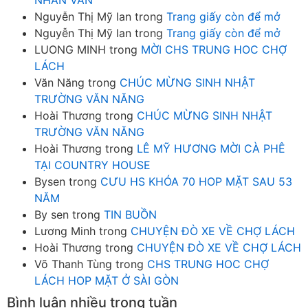
NHÂN VĂN
Nguyễn Thị Mỹ lan
trong
Trang giấy còn để mở
Nguyễn Thị Mỹ lan
trong
Trang giấy còn để mở
LUONG MINH
trong
MỜI CHS TRUNG HOC CHỢ
LÁCH
Văn Năng
trong
CHÚC MỪNG SINH NHẬT
TRƯỜNG VĂN NĂNG
Hoài Thương
trong
CHÚC MỪNG SINH NHẬT
TRƯỜNG VĂN NĂNG
Hoài Thương
trong
LÊ MỸ HƯƠNG MỜI CÀ PHÊ
TẠI COUNTRY HOUSE
Bysen
trong
CƯU HS KHÓA 70 HOP MẶT SAU 53
NĂM
By sen
trong
TIN BUỒN
Lương Minh
trong
CHUYỆN ĐÒ XE VỀ CHỢ LÁCH
Hoài Thương
trong
CHUYỆN ĐÒ XE VỀ CHỢ LÁCH
Võ Thanh Tùng
trong
CHS TRUNG HOC CHỢ
LÁCH HOP MẶT Ở SÀI GÒN
Bình luận nhiều trong tuần