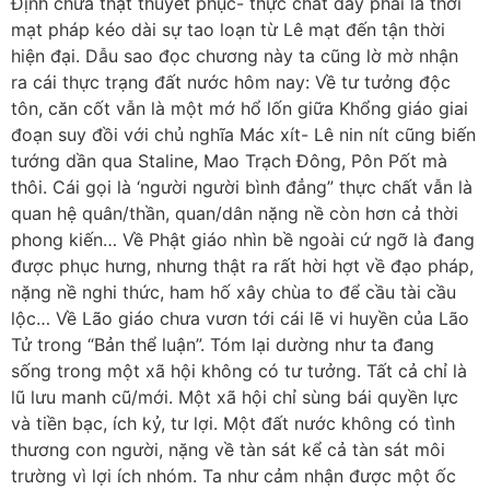
Định chưa thật thuyết phục- thực chất đây phải là thời
mạt pháp kéo dài sự tao loạn từ Lê mạt đến tận thời
hiện đại. Dẫu sao đọc chương này ta cũng lờ mờ nhận
ra cái thực trạng đất nước hôm nay: Về tư tưởng độc
tôn, căn cốt vẫn là một mớ hổ lốn giữa Khổng giáo giai
đoạn suy đồi với chủ nghĩa Mác xít- Lê nin nít cũng biến
tướng dần qua Staline, Mao Trạch Đông, Pôn Pốt mà
thôi. Cái gọi là ‘người người bình đẳng” thực chất vẫn là
quan hệ quân/thần, quan/dân nặng nề còn hơn cả thời
phong kiến… Về Phật giáo nhìn bề ngoài cứ ngỡ là đang
được phục hưng, nhưng thật ra rất hời hợt về đạo pháp,
nặng nề nghi thức, ham hố xây chùa to để cầu tài cầu
lộc… Về Lão giáo chưa vươn tới cái lẽ vi huyền của Lão
Tử trong “Bản thể luận”. Tóm lại dường như ta đang
sống trong một xã hội không có tư tưởng. Tất cả chỉ là
lũ lưu manh cũ/mới. Một xã hội chỉ sùng bái quyền lực
và tiền bạc, ích kỷ, tư lợi. Một đất nước không có tình
thương con người, nặng về tàn sát kể cả tàn sát môi
trường vì lợi ích nhóm. Ta như cảm nhận được một ốc