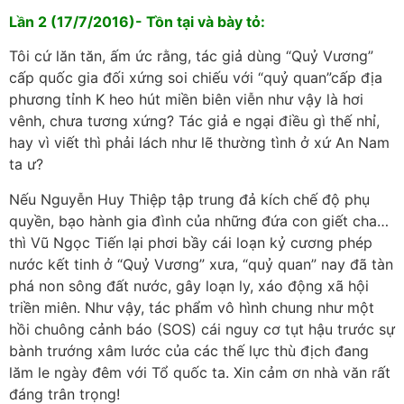
Lần 2 (17/7/2016)- Tồn tại và bày tỏ:
Tôi cứ lăn tăn, ấm ức rằng, tác giả dùng “Quỷ Vương”
cấp quốc gia đối xứng soi chiếu với “quỷ quan”cấp địa
phương tỉnh K heo hút miền biên viễn như vậy là hơi
vênh, chưa tương xứng? Tác giả e ngại điều gì thế nhỉ,
hay vì viết thì phải lách như lẽ thường tình ở xứ An Nam
ta ư?
Nếu Nguyễn Huy Thiệp tập trung đả kích chế độ phụ
quyền, bạo hành gia đình của những đứa con giết cha…
thì Vũ Ngọc Tiến lại phơi bầy cái loạn kỷ cương phép
nước kết tinh ở “Quỷ Vương” xưa, “quỷ quan” nay đã tàn
phá non sông đất nước, gây loạn ly, xáo động xã hội
triền miên. Như vậy, tác phẩm vô hình chung như một
hồi chuông cảnh báo (SOS) cái nguy cơ tụt hậu trước sự
bành trướng xâm lước của các thế lực thù địch đang
lăm le ngày đêm với Tổ quốc ta. Xin cảm ơn nhà văn rất
đáng trân trọng!