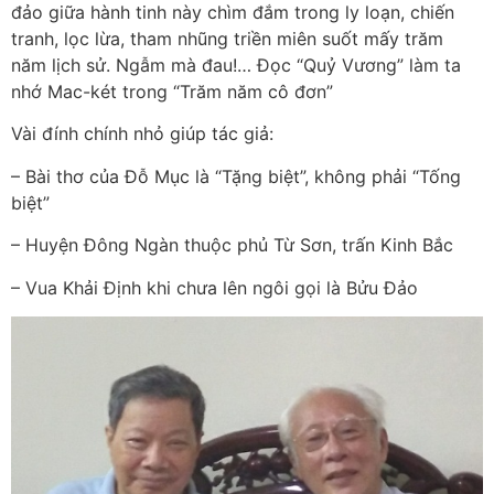
đảo giữa hành tinh này chìm đắm trong ly loạn, chiến
tranh, lọc lừa, tham nhũng triền miên suốt mấy trăm
năm lịch sử. Ngẫm mà đau!… Đọc “Quỷ Vương” làm ta
nhớ Mac-két trong “Trăm năm cô đơn”
Vài đính chính nhỏ giúp tác giả:
– Bài thơ của Đỗ Mục là “Tặng biệt”, không phải “Tống
biệt”
– Huyện Đông Ngàn thuộc phủ Từ Sơn, trấn Kinh Bắc
– Vua Khải Định khi chưa lên ngôi gọi là Bửu Đảo