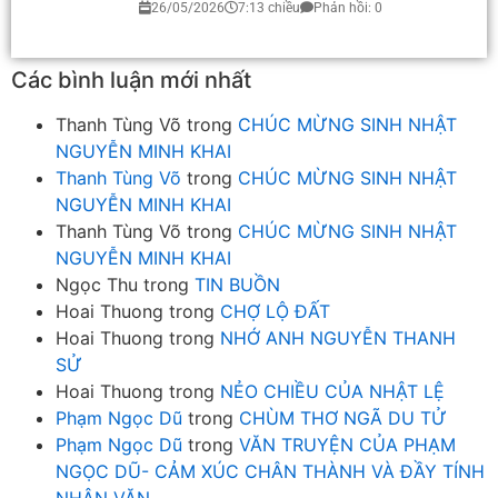
26/05/2026
7:13 chiều
Phản hồi: 0
Các bình luận mới nhất
Thanh Tùng Võ
trong
CHÚC MỪNG SINH NHẬT
NGUYỄN MINH KHAI
Thanh Tùng Võ
trong
CHÚC MỪNG SINH NHẬT
NGUYỄN MINH KHAI
Thanh Tùng Võ
trong
CHÚC MỪNG SINH NHẬT
NGUYỄN MINH KHAI
Ngọc Thu
trong
TIN BUỒN
Hoai Thuong
trong
CHỢ LỘ ĐẤT
Hoai Thuong
trong
NHỚ ANH NGUYỄN THANH
SỬ
Hoai Thuong
trong
NẺO CHIỀU CỦA NHẬT LỆ
Phạm Ngọc Dũ
trong
CHÙM THƠ NGÃ DU TỬ
Phạm Ngọc Dũ
trong
VĂN TRUYỆN CỦA PHẠM
NGỌC DŨ- CẢM XÚC CHÂN THÀNH VÀ ĐẦY TÍNH