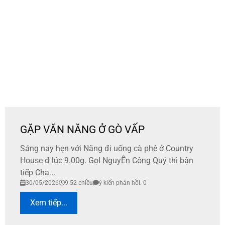
GẶP VĂN NĂNG Ở GÒ VẤP
Sáng nay hẹn với Năng đi uống cà phê ở Country
House đ lúc 9.00g. GọI NguyỄn Công Quý thì bận
tiếp Cha...
30/05/2026
9:52 chiều
ý kiến phản hồi: 0
Xem tiếp...