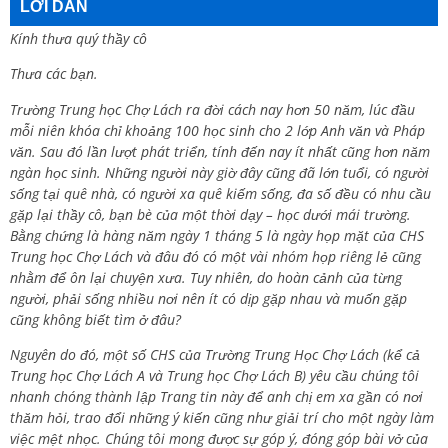
LỜI DẪN
Kính thưa quý thầy cô
Thưa các bạn.
Trường Trung học Chợ Lách ra đời cách nay hơn 50 năm, lúc đầu
mỗi niên khóa chỉ khoảng 100 học sinh cho 2 lớp Anh văn và Pháp
văn. Sau đó lần lượt phát triển, tính đến nay ít nhất cũng hơn năm
ngàn học sinh. Những người này giờ đây cũng đã lớn tuổi, có người
sống tại quê nhà, có người xa quê kiếm sống, đa số đều có nhu cầu
gặp lại thầy cô, bạn bè của một thời dạy – học dưới mái trường.
Bằng chứng là hàng năm ngày 1 tháng 5 là ngày họp mặt của CHS
Trung học Chợ Lách và đâu đó có một vài nhóm họp riêng lẻ cũng
nhằm để ôn lại chuyện xưa. Tuy nhiên, do hoàn cảnh của từng
người, phải sống nhiều nơi nên ít có dịp gặp nhau và muốn gặp
cũng không biết tìm ở đâu?
Nguyên do đó, một số CHS của Trường Trung Học Chợ Lách (kể cả
Trung học Chợ Lách A và Trung học Chợ Lách B) yêu cầu chúng tôi
nhanh chóng thành lập Trang tin này để anh chị em xa gần có nơi
thăm hỏi, trao đổi những ý kiến cũng như giải trí cho một ngày làm
việc mệt nhọc. Chúng tôi mong được sự góp ý, đóng góp bài vở của