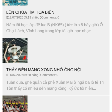
LÊN CHÙA TÌM HOA BIỂN
13/07/2026
5:19 chiều
Comments: 0
Năm tôi học lớp để lục B (NK65) ( tức lớp 8 bây giờ) Ở
Chợ Lách, Vĩnh Long trong lớp tôi giờ học nhạc...
THẤY ĐÈN MĂNG XONG NHỚ ÔNG NỘI
11/07/2026
9:28 sáng
Comments: 0
Tuần qua, ghé quán cà phê Xuân Mai ở ngả ba lộ tẻ Tri
Tôn thấy có nhiều đèn măng xông. Ký ức tôi hiện...