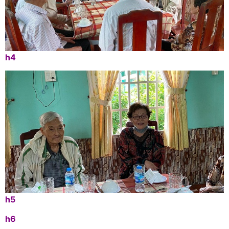
h4
h5
h6