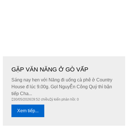
GẶP VĂN NĂNG Ở GÒ VẤP
Sáng nay hẹn với Năng đi uống cà phê ở Country
House đ lúc 9.00g. GọI NguyỄn Công Quý thì bận
tiếp Cha...
30/05/2026
9:52 chiều
ý kiến phản hồi: 0
Xem tiếp...