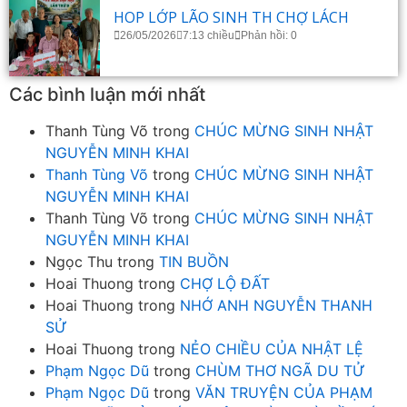
HOP LỚP LÃO SINH TH CHỢ LÁCH
26/05/2026
7:13 chiều
Phản hồi: 0
Các bình luận mới nhất
Thanh Tùng Võ
trong
CHÚC MỪNG SINH NHẬT
NGUYỄN MINH KHAI
Thanh Tùng Võ
trong
CHÚC MỪNG SINH NHẬT
NGUYỄN MINH KHAI
Thanh Tùng Võ
trong
CHÚC MỪNG SINH NHẬT
NGUYỄN MINH KHAI
Ngọc Thu
trong
TIN BUỒN
Hoai Thuong
trong
CHỢ LỘ ĐẤT
Hoai Thuong
trong
NHỚ ANH NGUYỄN THANH
SỬ
Hoai Thuong
trong
NẺO CHIỀU CỦA NHẬT LỆ
Phạm Ngọc Dũ
trong
CHÙM THƠ NGÃ DU TỬ
Phạm Ngọc Dũ
trong
VĂN TRUYỆN CỦA PHẠM