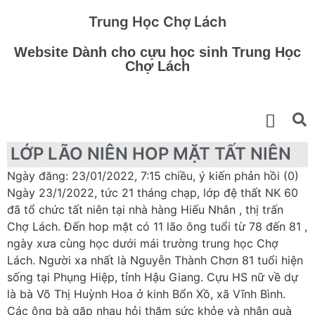
Trung Học Chợ Lách
Website Dành cho cựu học sinh Trung Học
Chợ Lách
LỚP LÃO NIÊN HOP MẶT TẤT NIÊN
Ngày đăng: 23/01/2022, 7:15 chiều, ý kiến phản hồi (0)
Ngày 23/1/2022, tức 21 tháng chạp, lớp đệ thất NK 60
đã tổ chức tất niên tại nhà hàng Hiếu Nhân , thị trấn
Chợ Lách. Đến hop mặt có 11 lão ông tuổi từ 78 đến 81 ,
ngày xưa cùng học dưới mái trường trung học Chợ
Lách. Người xa nhất là Nguyễn Thành Chơn 81 tuổi hiện
sống tại Phụng Hiệp, tỉnh Hậu Giang. Cựu HS nữ về dự
là bà Võ Thị Huỳnh Hoa ở kinh Bổn Xồ, xã Vĩnh Bình.
Các ông bà gặp nhau hỏi thăm sức khỏe và nhận quà