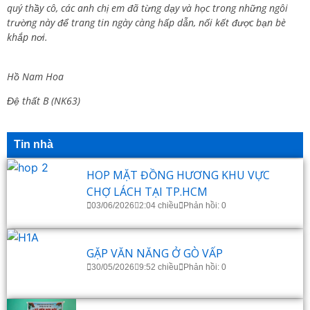
quý thầy cô, các anh chị em đã từng dạy và học trong những ngôi
trường này để trang tin ngày càng hấp dẫn, nối kết được bạn bè
khắp nơi.
Hồ Nam Hoa
Đệ thất B (NK63)
Tin nhà
HOP MẶT ĐỒNG HƯƠNG KHU VỰC
CHỢ LÁCH TẠI TP.HCM
03/06/2026
2:04 chiều
Phản hồi: 0
GẶP VĂN NĂNG Ở GÒ VẤP
30/05/2026
9:52 chiều
Phản hồi: 0