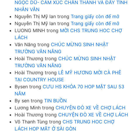
NGỌC DŨ- CẢM XÚC CHÂN THÀNH VÀ ĐẦY TÍNH
NHÂN VĂN
Nguyễn Thị Mỹ lan
trong
Trang giấy còn để mở
Nguyễn Thị Mỹ lan
trong
Trang giấy còn để mở
LUONG MINH
trong
MỜI CHS TRUNG HOC CHỢ
LÁCH
Văn Năng
trong
CHÚC MỪNG SINH NHẬT
TRƯỜNG VĂN NĂNG
Hoài Thương
trong
CHÚC MỪNG SINH NHẬT
TRƯỜNG VĂN NĂNG
Hoài Thương
trong
LÊ MỸ HƯƠNG MỜI CÀ PHÊ
TẠI COUNTRY HOUSE
Bysen
trong
CƯU HS KHÓA 70 HOP MẶT SAU 53
NĂM
By sen
trong
TIN BUỒN
Lương Minh
trong
CHUYỆN ĐÒ XE VỀ CHỢ LÁCH
Hoài Thương
trong
CHUYỆN ĐÒ XE VỀ CHỢ LÁCH
Võ Thanh Tùng
trong
CHS TRUNG HOC CHỢ
LÁCH HOP MẶT Ở SÀI GÒN