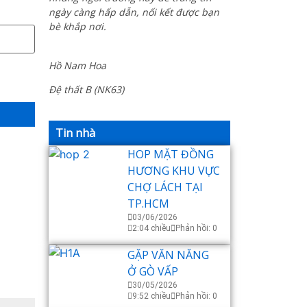
ngày càng hấp dẫn, nối kết được bạn
bè khắp nơi.
Hồ Nam Hoa
Đệ thất B (NK63)
Tin nhà
HOP MẶT ĐỒNG
HƯƠNG KHU VỰC
CHỢ LÁCH TẠI
TP.HCM
03/06/2026
2:04 chiều
Phản hồi: 0
GẶP VĂN NĂNG
Ở GÒ VẤP
30/05/2026
9:52 chiều
Phản hồi: 0