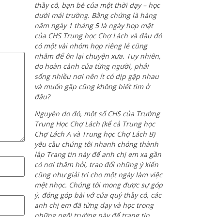
thầy cô, bạn bè của một thời dạy – học
dưới mái trường. Bằng chứng là hàng
năm ngày 1 tháng 5 là ngày họp mặt
của CHS Trung học Chợ Lách và đâu đó
có một vài nhóm họp riêng lẻ cũng
nhằm để ôn lại chuyện xưa. Tuy nhiên,
do hoàn cảnh của từng người, phải
sống nhiều nơi nên ít có dịp gặp nhau
và muốn gặp cũng không biết tìm ở
đâu?
Nguyên do đó, một số CHS của Trường
Trung Học Chợ Lách (kể cả Trung học
Chợ Lách A và Trung học Chợ Lách B)
yêu cầu chúng tôi nhanh chóng thành
lập Trang tin này để anh chị em xa gần
có nơi thăm hỏi, trao đổi những ý kiến
cũng như giải trí cho một ngày làm việc
mệt nhọc. Chúng tôi mong được sự góp
ý, đóng góp bài vở của quý thầy cô, các
anh chị em đã từng dạy và học trong
những ngôi trường này để trang tin