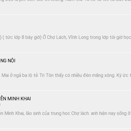
 ( tức lớp 8 bây giờ) Ở Chợ Lách, Vĩnh Long trong lớp tôi giờ họ
NG NỘI
Mai ở ngả ba lộ tẻ Tri Tôn thấy có nhiều đèn măng xông. Ký ức t
ỄN MINH KHAI
3
n Minh Khai, lão sinh của trung hoc Chợ lách. anh hiện nay sống ỡ