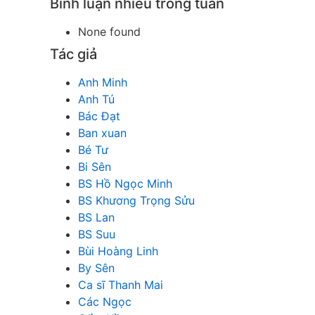
Bình luận nhiều trong tuần
None found
Tác giả
Anh Minh
Anh Tú
Bác Đạt
Ban xuan
Bé Tư
Bi Sên
BS Hồ Ngọc Minh
BS Khương Trọng Sửu
BS Lan
BS Suu
Bùi Hoàng Linh
By Sên
Ca sĩ Thanh Mai
Các Ngọc