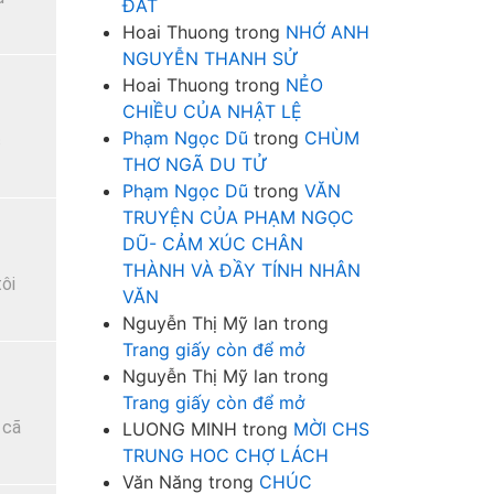
ĐẤT
Hoai Thuong
trong
NHỚ ANH
NGUYỄN THANH SỬ
Hoai Thuong
trong
NẺO
CHIỀU CỦA NHẬT LỆ
Phạm Ngọc Dũ
trong
CHÙM
c
THƠ NGÃ DU TỬ
Phạm Ngọc Dũ
trong
VĂN
TRUYỆN CỦA PHẠM NGỌC
DŨ- CẢM XÚC CHÂN
THÀNH VÀ ĐẦY TÍNH NHÂN
ôi
VĂN
Nguyễn Thị Mỹ lan
trong
Trang giấy còn để mở
Nguyễn Thị Mỹ lan
trong
Trang giấy còn để mở
 cã
LUONG MINH
trong
MỜI CHS
TRUNG HOC CHỢ LÁCH
Văn Năng
trong
CHÚC