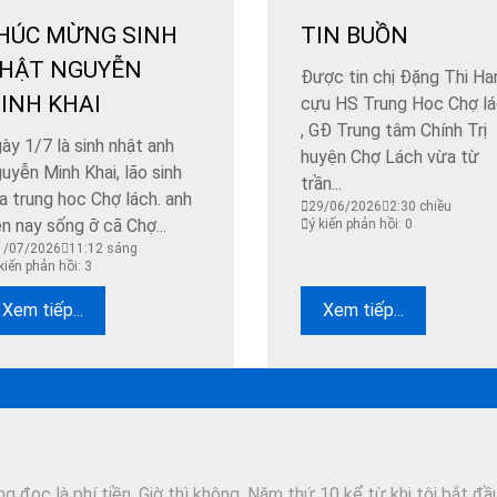
HÚC MỪNG SINH
TIN BUỒN
HẬT NGUYỄN
Được tin chị Đặng Thi Ha
INH KHAI
cựu HS Trung Hoc Chợ l
, GĐ Trung tâm Chính Trị
ày 1/7 là sinh nhật anh
huyện Chợ Lách vừa từ
uyễn Minh Khai, lão sinh
trần...
a trung hoc Chợ lách. anh
29/06/2026
2:30 chiều
ện nay sống ỡ cã Chợ...
ý kiến phản hồi: 0
1/07/2026
11:12 sáng
kiến phản hồi: 3
Xem tiếp...
Xem tiếp...
 đọc là phí tiền. Giờ thì không. Năm thứ 10 kể từ khi tôi bắt đầ