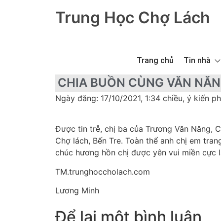
Trung Học Chợ Lách
Trang chủ
Tin nhà
CHIA BUỒN CÙNG VĂN NĂ
Ngày đăng: 17/10/2021, 1:34 chiều, ý kiến ph
Được tin trễ, chị ba của Trương Văn Năng, C
Chợ lách, Bến Tre. Toàn thể anh chị em tra
chúc hương hồn chị được yên vui miền cực l
TM.trunghoccholach.com
Lương Minh
Để lại một bình luận