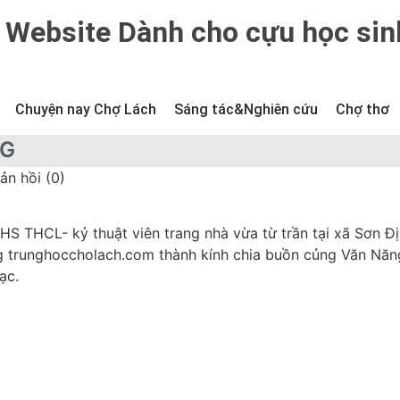
Website Dành cho cựu học sin
Chuyện nay Chợ Lách
Sáng tác&Nghiên cứu
Chợ thơ
NG
ản hồi (0)
HS THCL- kỷ thuật viên trang nhà vừa từ trần tại xã Sơn Đị
ng trunghoccholach.com thành kính chia buồn củng Văn Năn
ạc.