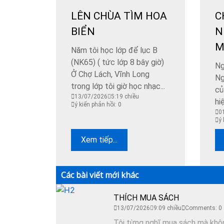
LÊN CHÙA TÌM HOA
C
BIỂN
N
M
Năm tôi học lớp để lục B
(NK65) ( tức lớp 8 bây giờ)
Ng
Ở Chợ Lách, Vĩnh Long
Ng
trong lớp tôi giờ học nhạc...
củ
13/07/2026
5:19 chiều
hi
ý kiến phản hồi: 0
0
ý 
Xem tiếp...
Các bài viết mới khác
THÍCH MUA SÁCH
13/07/2026
9:09 chiều
Comments: 0
Tôi từng nghĩ mua sách mà không