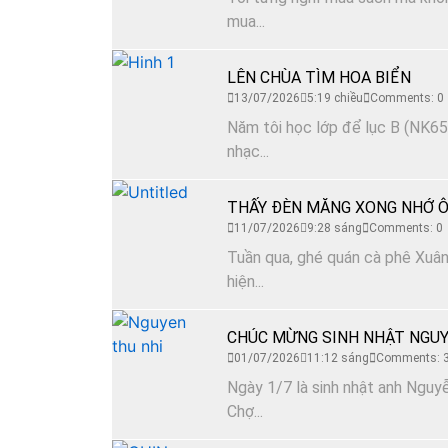
mua...
LÊN CHÙA TÌM HOA BIỂN
13/07/2026
5:19 chiều
Comments: 0
Năm tôi học lớp để lục B (NK65)
nhạc...
THẤY ĐÈN MĂNG XONG NHỚ Ô
11/07/2026
9:28 sáng
Comments: 0
Tuần qua, ghé quán cà phê Xuân 
hiện...
CHÚC MỪNG SINH NHẬT NGUY
01/07/2026
11:12 sáng
Comments: 
Ngày 1/7 là sinh nhật anh Nguyễ
Chợ...