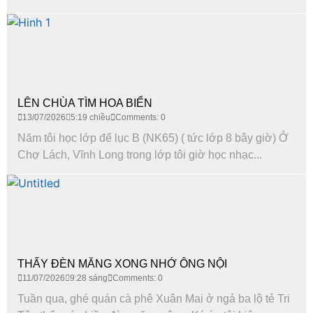
LÊN CHÙA TÌM HOA BIỂN
13/07/2026
5:19 chiều
Comments: 0
Năm tôi học lớp để lục B (NK65) ( tức lớp 8 bây giờ) Ở
Chợ Lách, Vĩnh Long trong lớp tôi giờ học nhạc...
THẤY ĐÈN MĂNG XONG NHỚ ÔNG NỘI
11/07/2026
9:28 sáng
Comments: 0
Tuần qua, ghé quán cà phê Xuân Mai ở ngả ba lộ tẻ Tri