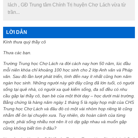
lách , GĐ Trung tâm Chính Trị huyện Chợ Lách vừa từ
trần...
LỜI DẪN
Kính thưa quý thầy cô
Thưa các bạn.
Trường Trung học Chợ Lách ra đời cách nay hơn 50 năm, lúc đầu
mỗi niên khóa chỉ khoảng 100 học sinh cho 2 lớp Anh văn và Pháp
văn. Sau đó lần lượt phát triển, tính đến nay ít nhất cũng hơn năm
ngàn học sinh. Những người này giờ đây cũng đã lớn tuổi, có người
sống tại quê nhà, có người xa quê kiếm sống, đa số đều có nhu
cầu gặp lại thầy cô, bạn bè của một thời dạy – học dưới mái trường.
Bằng chứng là hàng năm ngày 1 tháng 5 là ngày họp mặt của CHS
Trung học Chợ Lách và đâu đó có một vài nhóm họp riêng lẻ cũng
nhằm để ôn lại chuyện xưa. Tuy nhiên, do hoàn cảnh của từng
người, phải sống nhiều nơi nên ít có dịp gặp nhau và muốn gặp
cũng không biết tìm ở đâu?