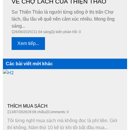
VỀ CHỢ LÁCH CỦA THIỆN THẢO
Sư Thiện Thảo là người từng sống ở thị trấn Chợ
lách, lâu lâu về quê nên cảm xúc nhiều. Mong ông
sáng...
26/06/2025
11:04 sáng
ý kiến phản hồi: 0
Xem tiếp...
Các bài viết mới khác
THÍCH MUA SÁCH
13/07/2026
9:09 chiều
Comments: 0
Tôi từng nghĩ mua sách mà không đọc là phí tiền. Giờ
thì không. Năm thứ 10 kể từ khi tôi bắt đầu mua...