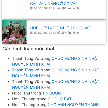
GẶP VĂN NĂNG Ở GÒ VẤP
30/05/2026
9:52 chiều
Phản hồi: 0
HOP LỚP LÃO SINH TH CHỢ LÁCH
26/05/2026
7:13 chiều
Phản hồi: 0
Các bình luận mới nhất
Thanh Tùng Võ
trong
CHÚC MỪNG SINH NHẬT
NGUYỄN MINH KHAI
Thanh Tùng Võ
trong
CHÚC MỪNG SINH NHẬT
NGUYỄN MINH KHAI
Thanh Tùng Võ
trong
CHÚC MỪNG SINH NHẬT
NGUYỄN MINH KHAI
Ngọc Thu
trong
TIN BUỒN
Hoai Thuong
trong
CHỢ LỘ ĐẤT
Hoai Thuong
trong
NHỚ ANH NGUYỄN THANH