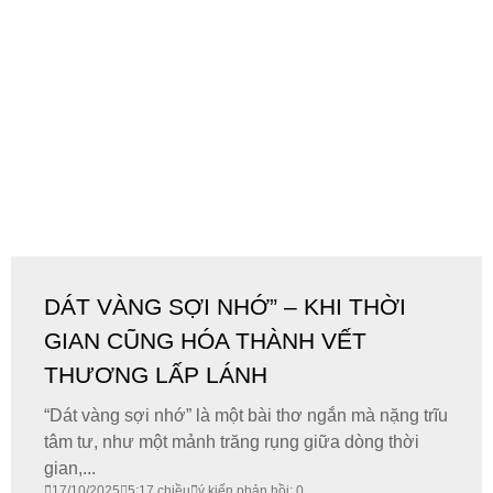
DÁT VÀNG SỢI NHỚ” – KHI THỜI
GIAN CŨNG HÓA THÀNH VẾT
THƯƠNG LẤP LÁNH
“Dát vàng sợi nhớ” là một bài thơ ngắn mà nặng trĩu
tâm tư, như một mảnh trăng rụng giữa dòng thời
gian,...
17/10/2025
5:17 chiều
ý kiến phản hồi: 0