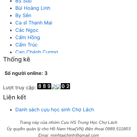
BS Suu
Bùi Hoàng Linh
By Sên
Ca sĩ Thanh Mai
Các Ngọc
Cẩm Hồng
Cẩm Trúc
Cao Chánh Cương
Thống kê
Cao Nhật Quyên
chánh thu
Số người online: 3
Chích Chị
Chiêu Hiền
Lượt truy cập:
Chu Trầm Nguyên Minh
Cò Bằng
Liên kết
Cỏ may
Danh sách cựu học sinh Chợ Lách
Công Bình
Công Hòa
Trang này của nhóm Cựu HS Trung Học Chợ Lách
Công Minh
Ủy quyền quản lý cho Hồ Nam Hoa(VN) điện thoại 0989.511803
Dang Chi
Emai: minhtaichinh@gmail.com