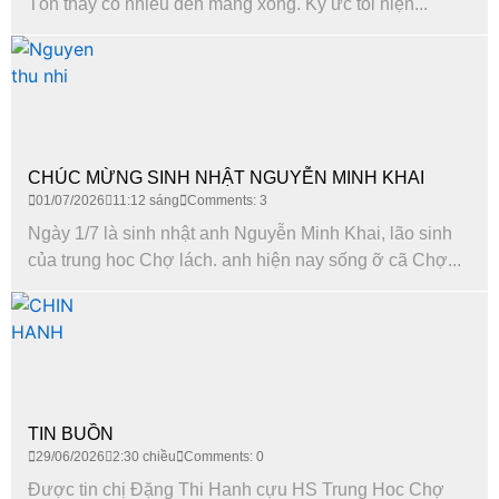
Tôn thấy có nhiều đèn măng xông. Ký ức tôi hiện...
CHÚC MỪNG SINH NHẬT NGUYỄN MINH KHAI
01/07/2026
11:12 sáng
Comments: 3
Ngày 1/7 là sinh nhật anh Nguyễn Minh Khai, lão sinh
của trung hoc Chợ lách. anh hiện nay sống ỡ cã Chợ...
TIN BUỒN
29/06/2026
2:30 chiều
Comments: 0
Được tin chị Đặng Thi Hanh cựu HS Trung Hoc Chợ