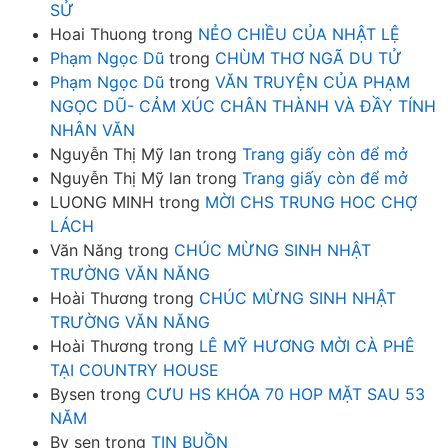
SỬ
Hoai Thuong
trong
NẺO CHIỀU CỦA NHẬT LỆ
Phạm Ngọc Dũ
trong
CHÙM THƠ NGÃ DU TỬ
Phạm Ngọc Dũ
trong
VĂN TRUYỆN CỦA PHẠM
NGỌC DŨ- CẢM XÚC CHÂN THÀNH VÀ ĐẦY TÍNH
NHÂN VĂN
Nguyễn Thị Mỹ lan
trong
Trang giấy còn để mở
Nguyễn Thị Mỹ lan
trong
Trang giấy còn để mở
LUONG MINH
trong
MỜI CHS TRUNG HOC CHỢ
LÁCH
Văn Năng
trong
CHÚC MỪNG SINH NHẬT
TRƯỜNG VĂN NĂNG
Hoài Thương
trong
CHÚC MỪNG SINH NHẬT
TRƯỜNG VĂN NĂNG
Hoài Thương
trong
LÊ MỸ HƯƠNG MỜI CÀ PHÊ
TẠI COUNTRY HOUSE
Bysen
trong
CƯU HS KHÓA 70 HOP MẶT SAU 53
NĂM
By sen
trong
TIN BUỒN