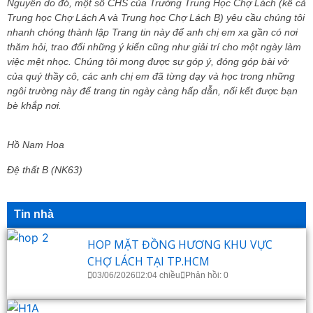
Nguyên do đó, một số CHS của Trường Trung Học Chợ Lách (kể cả
Trung học Chợ Lách A và Trung học Chợ Lách B) yêu cầu chúng tôi
nhanh chóng thành lập Trang tin này để anh chị em xa gần có nơi
thăm hỏi, trao đổi những ý kiến cũng như giải trí cho một ngày làm
việc mệt nhọc. Chúng tôi mong được sự góp ý, đóng góp bài vở
của quý thầy cô, các anh chị em đã từng dạy và học trong những
ngôi trường này để trang tin ngày càng hấp dẫn, nối kết được bạn
bè khắp nơi.
Hồ Nam Hoa
Đệ thất B (NK63)
Tin nhà
HOP MẶT ĐỒNG HƯƠNG KHU VỰC
CHỢ LÁCH TẠI TP.HCM
03/06/2026
2:04 chiều
Phản hồi: 0