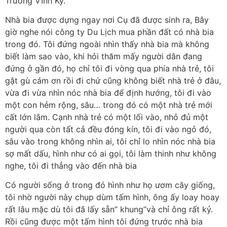
Trương Vĩnh Ký.
Nhà bia được dựng ngay nơi Cụ đã được sinh ra, Bây
giờ nghe nói công ty Du Lịch mua phần đất có nhà bia
trong đó. Tôi đứng ngoài nhìn thấy nhà bia mà không
biết làm sao vào, khi hỏi thăm mấy người dân đang
đứng ở gần đó, họ chỉ tôi đi vòng qua phía nhà trẻ, tôi
gật gù cám ơn rồi đi chứ cũng không biết nhà trẻ ở đâu,
vừa đi vừa nhìn nóc nhà bia để định hướng, tôi đi vào
một con hẻm rộng, sâu… trong đó có một nhà trẻ mới
cất lớn lắm. Cạnh nhà trẻ có một lối vào, nhỏ đủ một
người qua còn tất cả đều đóng kín, tôi đi vào ngỏ đó,
sâu vào trong không nhìn ai, tôi chỉ lo nhìn nóc nhà bia
sợ mất dấu, hình như có ai gọi, tôi làm thinh như không
nghe, tôi đi thẳng vào đến nhà bia
Có người sống ở trong đó hình như họ ươm cây giống,
tôi nhờ người này chụp dùm tấm hình, ông ấy loay hoay
rất lâu mặc dù tôi đã lấy sẵn” khung”và chỉ ông rất kỷ.
Rồi cũng được một tấm hình tôi đứng trước nhà bia