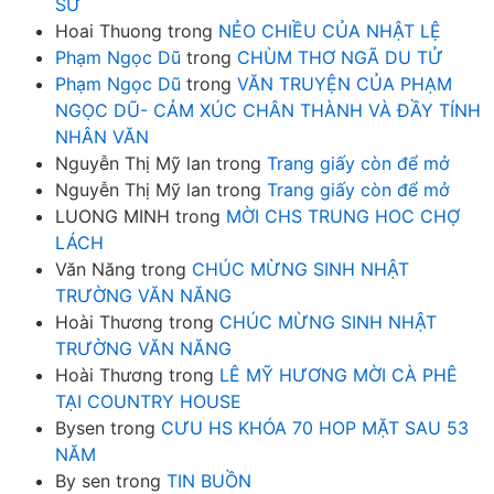
SỬ
Hoai Thuong
trong
NẺO CHIỀU CỦA NHẬT LỆ
Phạm Ngọc Dũ
trong
CHÙM THƠ NGÃ DU TỬ
Phạm Ngọc Dũ
trong
VĂN TRUYỆN CỦA PHẠM
NGỌC DŨ- CẢM XÚC CHÂN THÀNH VÀ ĐẦY TÍNH
NHÂN VĂN
Nguyễn Thị Mỹ lan
trong
Trang giấy còn để mở
Nguyễn Thị Mỹ lan
trong
Trang giấy còn để mở
LUONG MINH
trong
MỜI CHS TRUNG HOC CHỢ
LÁCH
Văn Năng
trong
CHÚC MỪNG SINH NHẬT
TRƯỜNG VĂN NĂNG
Hoài Thương
trong
CHÚC MỪNG SINH NHẬT
TRƯỜNG VĂN NĂNG
Hoài Thương
trong
LÊ MỸ HƯƠNG MỜI CÀ PHÊ
TẠI COUNTRY HOUSE
Bysen
trong
CƯU HS KHÓA 70 HOP MẶT SAU 53
NĂM
By sen
trong
TIN BUỒN