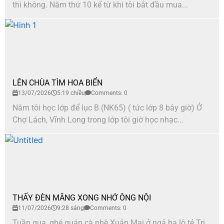
thì không. Năm thứ 10 kể từ khi tôi bắt đầu mua...
LÊN CHÙA TÌM HOA BIỂN
13/07/2026
5:19 chiều
Comments: 0
Năm tôi học lớp để lục B (NK65) ( tức lớp 8 bây giờ) Ở
Chợ Lách, Vĩnh Long trong lớp tôi giờ học nhạc...
THẤY ĐÈN MĂNG XONG NHỚ ÔNG NỘI
11/07/2026
9:28 sáng
Comments: 0
Tuần qua, ghé quán cà phê Xuân Mai ở ngả ba lộ tẻ Tri