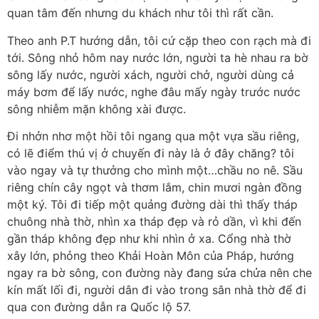
quan tâm đến nhưng du khách như tôi thì rất cần.
Theo anh P.T hướng dẫn, tôi cứ cặp theo con rạch mà đi
tới. Sông nhỏ hôm nay nước lớn, người ta hè nhau ra bờ
sông lấy nước, người xách, người chở, người dùng cả
máy bơm để lấy nước, nghe đâu mấy ngày trước nước
sông nhiễm mặn không xài được.
Đi nhởn nhơ một hồi tôi ngang qua một vựa sầu riêng,
có lẽ điểm thú vị ở chuyến đi này là ở đây chăng? tôi
vào ngay và tự thưởng cho mình một…chầu no nê. Sầu
riêng chín cây ngọt và thơm lắm, chin mươi ngàn đồng
một ký. Tôi đi tiếp một quảng đường dài thì thấy tháp
chuông nhà thờ, nhìn xa tháp đẹp và rỏ dần, vì khi đến
gần tháp không đẹp như khi nhìn ở xa. Cổng nhà thờ
xây lớn, phỏng theo Khải Hoàn Môn của Pháp, hướng
ngay ra bờ sông, con đường này đang sửa chửa nên che
kín mất lối đi, người dân đi vào trong sân nhà thờ để đi
qua con đường dẫn ra Quốc lộ 57.