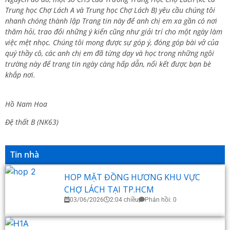
Trung học Chợ Lách A và Trung học Chợ Lách B) yêu cầu chúng tôi
nhanh chóng thành lập Trang tin này để anh chị em xa gần có nơi
thăm hỏi, trao đổi những ý kiến cũng như giải trí cho một ngày làm
việc mệt nhọc. Chúng tôi mong được sự góp ý, đóng góp bài vở của
quý thầy cô, các anh chị em đã từng dạy và học trong những ngôi
trường này để trang tin ngày càng hấp dẫn, nối kết được bạn bè
khắp nơi.
Hồ Nam Hoa
Đệ thất B (NK63)
Tin nhà
HOP MẶT ĐỒNG HƯƠNG KHU VỰC
CHỢ LÁCH TẠI TP.HCM
03/06/2026
2:04 chiều
Phản hồi: 0