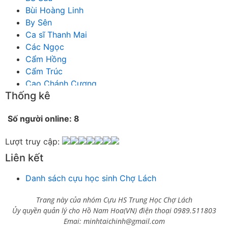
Bùi Hoàng Linh
By Sên
Ca sĩ Thanh Mai
Các Ngọc
Cẩm Hồng
Cẩm Trúc
Cao Chánh Cương
Thống kê
Cao Nhật Quyên
chánh thu
Số người online: 8
Chích Chị
Chiêu Hiền
Lượt truy cập:
Chu Trầm Nguyên Minh
Liên kết
Cò Bằng
Cỏ may
Danh sách cựu học sinh Chợ Lách
Công Bình
Công Hòa
Trang này của nhóm Cựu HS Trung Học Chợ Lách
Công Minh
Ủy quyền quản lý cho Hồ Nam Hoa(VN) điện thoại 0989.511803
Dang Chi
Emai: minhtaichinh@gmail.com