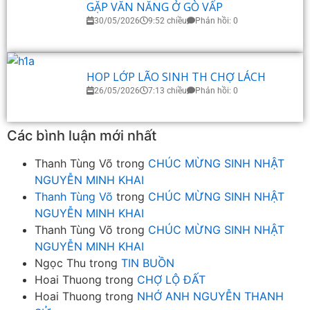
GẶP VĂN NĂNG Ở GÒ VẤP
30/05/2026
9:52 chiều
Phản hồi: 0
HOP LỚP LÃO SINH TH CHỢ LÁCH
26/05/2026
7:13 chiều
Phản hồi: 0
Các bình luận mới nhất
Thanh Tùng Võ
trong
CHÚC MỪNG SINH NHẬT
NGUYỄN MINH KHAI
Thanh Tùng Võ
trong
CHÚC MỪNG SINH NHẬT
NGUYỄN MINH KHAI
Thanh Tùng Võ
trong
CHÚC MỪNG SINH NHẬT
NGUYỄN MINH KHAI
Ngọc Thu
trong
TIN BUỒN
Hoai Thuong
trong
CHỢ LỘ ĐẤT
Hoai Thuong
trong
NHỚ ANH NGUYỄN THANH