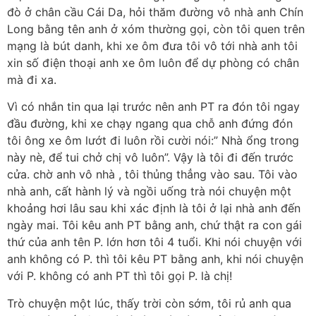
đò ở chân cầu Cái Da, hỏi thăm đường vô nhà anh Chín
Long bằng tên anh ở xóm thường gọi, còn tôi quen trên
mạng là bút danh, khi xe ôm đưa tôi vô tới nhà anh tôi
xin số điện thoại anh xe ôm luôn để dự phòng có chân
mà đi xa.
Vì có nhắn tin qua lại trước nên anh PT ra đón tôi ngay
đầu đường, khi xe chạy ngang qua chỗ anh đứng đón
tôi ông xe ôm lướt đi luôn rồi cười nói:” Nhà ổng trong
này nè, để tui chở chị vô luôn”. Vậy là tôi đi đến trước
cửa. chờ anh vô nhà , tôi thủng thẳng vào sau. Tôi vào
nhà anh, cất hành lý và ngồi uống trà nói chuyện một
khoảng hơi lâu sau khi xác định là tôi ở lại nhà anh đến
ngày mai. Tôi kêu anh PT bằng anh, chứ thật ra con gái
thứ của anh tên P. lớn hơn tôi 4 tuổi. Khi nói chuyện với
anh không có P. thì tôi kêu PT bằng anh, khi nói chuyện
với P. không có anh PT thì tôi gọi P. là chị!
Trò chuyện một lúc, thấy trời còn sớm, tôi rủ anh qua