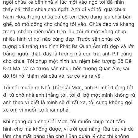
ngôi chùa kế bên nhà vì lúc mới vào ngỏ tôi đã nhìn
thấy cái tháp chùa cao ngất. Anh đi với tôi qua chùa
Nam Hoa, trong chùa có cô tên Diệu đang lau chùi bàn
ghế, cô mở cổng cho chúng tôi vào. Chùa đẹp và khang
trang, chánh điện nằm trên lầu, tôi đi một vòng chụp
nhiều hình vì nơi nào cũng đẹp. Trước sân chùa có
tượng đá trắng tạc hình Phật Bà Quan Âm rất đẹp và lớn
bằng người thật, đây là tượng mà con trai anh P.T cúng
cho chùa. Tôi chụp một hình lưu niệm bên tượng Bồ Đề
Đạt Ma và ra trước sân chụp bên tượng Quan Âm, sau
đó tôi hỏi thăm vài câu với sư cô và ra về.
Tôi nói muốn ra Nhà Thờ Cái Mơn, anh PT chỉ đường tắt
đi từ chỗ nhà anh thẳng tới, tôi đi bộ một mình không rủ
anh theo vì biết là mình sẽ đi rất xa, tôi cũng không gọi
xe ôm vì muốn tự khám phá.
Khi ngang qua chợ Cái Mơn, tôi muốn chụp một tấm
hình chợ mà không được, vì trời quá nắng, lều bạt và dù
làm che mất bảng tên chợ ! Ban quản lý chợ thì không