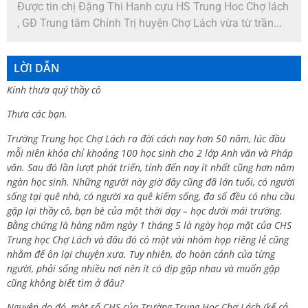
Được tin chị Đặng Thi Hanh cựu HS Trung Hoc Chợ lách
, GĐ Trung tâm Chính Trị huyện Chợ Lách vừa từ trần...
LỜI DẪN
Kính thưa quý thầy cô
Thưa các bạn.
Trường Trung học Chợ Lách ra đời cách nay hơn 50 năm, lúc đầu
mỗi niên khóa chỉ khoảng 100 học sinh cho 2 lớp Anh văn và Pháp
văn. Sau đó lần lượt phát triển, tính đến nay ít nhất cũng hơn năm
ngàn học sinh. Những người này giờ đây cũng đã lớn tuổi, có người
sống tại quê nhà, có người xa quê kiếm sống, đa số đều có nhu cầu
gặp lại thầy cô, bạn bè của một thời dạy – học dưới mái trường.
Bằng chứng là hàng năm ngày 1 tháng 5 là ngày họp mặt của CHS
Trung học Chợ Lách và đâu đó có một vài nhóm họp riêng lẻ cũng
nhằm để ôn lại chuyện xưa. Tuy nhiên, do hoàn cảnh của từng
người, phải sống nhiều nơi nên ít có dịp gặp nhau và muốn gặp
cũng không biết tìm ở đâu?
Nguyên do đó, một số CHS của Trường Trung Học Chợ Lách (kể cả