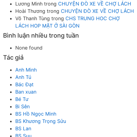
Lương Minh
trong
CHUYỆN ĐÒ XE VỀ CHỢ LÁCH
Hoài Thương
trong
CHUYỆN ĐÒ XE VỀ CHỢ LÁCH
Võ Thanh Tùng
trong
CHS TRUNG HOC CHỢ
LÁCH HOP MẶT Ở SÀI GÒN
Bình luận nhiều trong tuần
None found
Tác giả
Anh Minh
Anh Tú
Bác Đạt
Ban xuan
Bé Tư
Bi Sên
BS Hồ Ngọc Minh
BS Khương Trọng Sửu
BS Lan
BS Suu