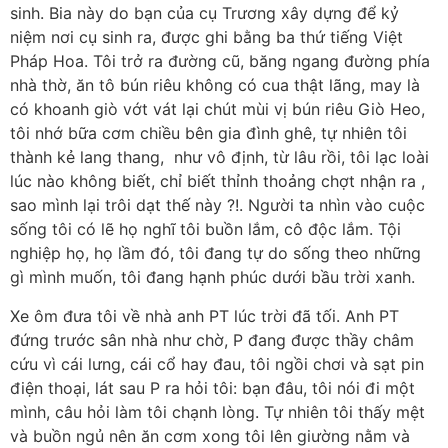
sinh. Bia này do bạn của cụ Trương xây dựng để kỷ
niệm nơi cụ sinh ra, được ghi bằng ba thứ tiếng Việt
Pháp Hoa. Tôi trở ra đường cũ, băng ngang đường phía
nhà thờ, ăn tô bún riêu không có cua thật lãng, may là
có khoanh giò vớt vát lại chút mùi vị bún riêu Giò Heo,
tôi nhớ bữa cơm chiều bên gia đình ghê, tự nhiên tôi
thành kẻ lang thang, như vô định, từ lâu rồi, tôi lạc loài
lúc nào không biết, chỉ biết thỉnh thoảng chợt nhận ra ,
sao mình lại trôi dạt thế này ?!. Người ta nhìn vào cuộc
sống tôi có lẽ họ nghĩ tôi buồn lắm, cô độc lắm. Tội
nghiệp họ, họ lầm đó, tôi đang tự do sống theo những
gì mình muốn, tôi đang hạnh phúc dưới bầu trời xanh.
Xe ôm đưa tôi về nhà anh PT lúc trời đã tối. Anh PT
đứng trước sân nhà như chờ, P đang được thầy châm
cứu vì cái lưng, cái cổ hay đau, tôi ngồi chơi và sạt pin
điện thoại, lát sau P ra hỏi tôi: bạn đâu, tôi nói đi một
mình, câu hỏi làm tôi chạnh lòng. Tự nhiên tôi thấy mệt
và buồn ngủ nên ăn cơm xong tôi lên giường nằm và