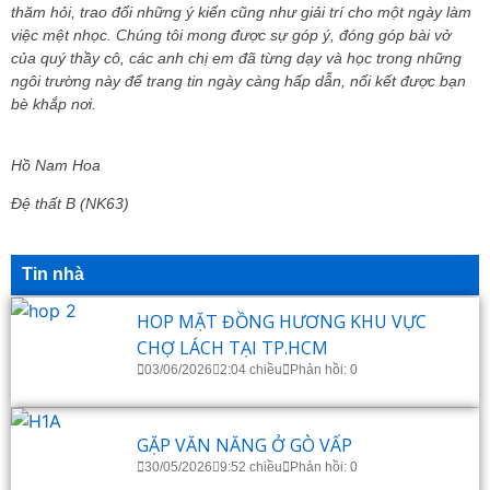
thăm hỏi, trao đổi những ý kiến cũng như giải trí cho một ngày làm
việc mệt nhọc. Chúng tôi mong được sự góp ý, đóng góp bài vở
của quý thầy cô, các anh chị em đã từng dạy và học trong những
ngôi trường này để trang tin ngày càng hấp dẫn, nối kết được bạn
bè khắp nơi.
Hồ Nam Hoa
Đệ thất B (NK63)
Tin nhà
HOP MẶT ĐỒNG HƯƠNG KHU VỰC
CHỢ LÁCH TẠI TP.HCM
03/06/2026
2:04 chiều
Phản hồi: 0
GẶP VĂN NĂNG Ở GÒ VẤP
30/05/2026
9:52 chiều
Phản hồi: 0