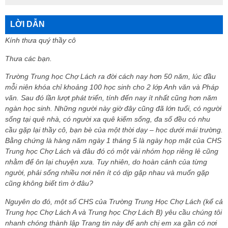
LỜI DẪN
Kính thưa quý thầy cô
Thưa các bạn.
Trường Trung học Chợ Lách ra đời cách nay hơn 50 năm, lúc đầu
mỗi niên khóa chỉ khoảng 100 học sinh cho 2 lớp Anh văn và Pháp
văn. Sau đó lần lượt phát triển, tính đến nay ít nhất cũng hơn năm
ngàn học sinh. Những người này giờ đây cũng đã lớn tuổi, có người
sống tại quê nhà, có người xa quê kiếm sống, đa số đều có nhu
cầu gặp lại thầy cô, bạn bè của một thời dạy – học dưới mái trường.
Bằng chứng là hàng năm ngày 1 tháng 5 là ngày họp mặt của CHS
Trung học Chợ Lách và đâu đó có một vài nhóm họp riêng lẻ cũng
nhằm để ôn lại chuyện xưa. Tuy nhiên, do hoàn cảnh của từng
người, phải sống nhiều nơi nên ít có dịp gặp nhau và muốn gặp
cũng không biết tìm ở đâu?
Nguyên do đó, một số CHS của Trường Trung Học Chợ Lách (kể cả
Trung học Chợ Lách A và Trung học Chợ Lách B) yêu cầu chúng tôi
nhanh chóng thành lập Trang tin này để anh chị em xa gần có nơi