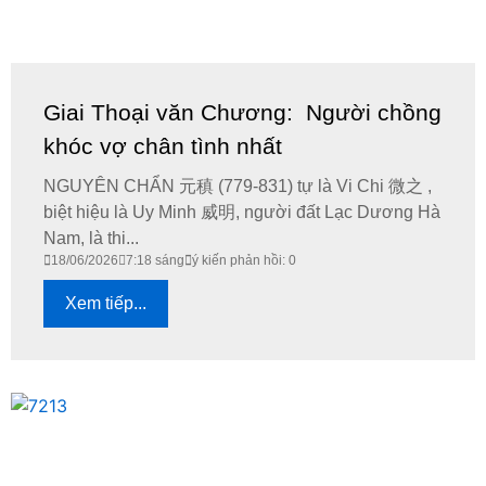
Giai Thoại văn Chương: Người chồng
khóc vợ chân tình nhất
NGUYÊN CHẨN 元稹 (779-831) tự là Vi Chi 微之 ,
biệt hiệu là Uy Minh 威明, người đất Lạc Dương Hà
Nam, là thi...
18/06/2026
7:18 sáng
ý kiến phản hồi: 0
Xem tiếp...