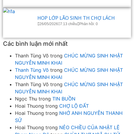
HOP LỚP LÃO SINH TH CHỢ LÁCH
26/05/2026
7:13 chiều
Phản hồi: 0
Các bình luận mới nhất
Thanh Tùng Võ
trong
CHÚC MỪNG SINH NHẬT
NGUYỄN MINH KHAI
Thanh Tùng Võ
trong
CHÚC MỪNG SINH NHẬT
NGUYỄN MINH KHAI
Thanh Tùng Võ
trong
CHÚC MỪNG SINH NHẬT
NGUYỄN MINH KHAI
Ngọc Thu
trong
TIN BUỒN
Hoai Thuong
trong
CHỢ LỘ ĐẤT
Hoai Thuong
trong
NHỚ ANH NGUYỄN THANH
SỬ
Hoai Thuong
trong
NẺO CHIỀU CỦA NHẬT LỆ