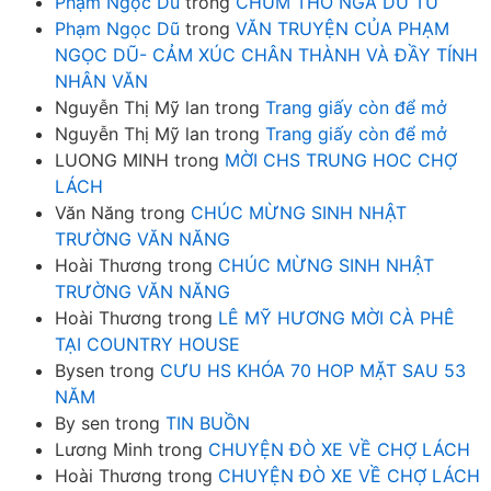
Phạm Ngọc Dũ
trong
CHÙM THƠ NGÃ DU TỬ
Phạm Ngọc Dũ
trong
VĂN TRUYỆN CỦA PHẠM
NGỌC DŨ- CẢM XÚC CHÂN THÀNH VÀ ĐẦY TÍNH
NHÂN VĂN
Nguyễn Thị Mỹ lan
trong
Trang giấy còn để mở
Nguyễn Thị Mỹ lan
trong
Trang giấy còn để mở
LUONG MINH
trong
MỜI CHS TRUNG HOC CHỢ
LÁCH
Văn Năng
trong
CHÚC MỪNG SINH NHẬT
TRƯỜNG VĂN NĂNG
Hoài Thương
trong
CHÚC MỪNG SINH NHẬT
TRƯỜNG VĂN NĂNG
Hoài Thương
trong
LÊ MỸ HƯƠNG MỜI CÀ PHÊ
TẠI COUNTRY HOUSE
Bysen
trong
CƯU HS KHÓA 70 HOP MẶT SAU 53
NĂM
By sen
trong
TIN BUỒN
Lương Minh
trong
CHUYỆN ĐÒ XE VỀ CHỢ LÁCH
Hoài Thương
trong
CHUYỆN ĐÒ XE VỀ CHỢ LÁCH