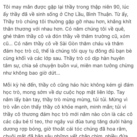
Tôi may mắn được gặp lại thầy trong thập niên 90, lúc
ấy thầy đã về sinh sống ở Chợ Lầu, Bình Thuận. Từ ấy,
Thầy trò chúng tôi thường gặp gỡ nhau hơn, khắng khít
thân thương với nhau hơn. Có năm chúng tôi về quê,
ghé thăm thầy cô và đón thầy về thăm trường cũ, xóm
cũ… Có năm thầy cô về Sài Gòn thăm cháu và thăm
đám học trò cũ, thế là chúng tôi quy tụ đông đủ bạn bè
cùng khối và các lớp sau. Thầy trò có dịp hàn huyên
tâm sự, chia sẻ chuyện buồn vui, miên man tưởng chừng
như không bao giờ dứt…
Mỗi kỳ hè đến, thầy cô cũng háo hức không kém gì đám
học trò, mong sớm về dự cuộc họp mặt liên lớp. Tay
nắm lấy bàn tay, thầy trò mừng mừng, tủi tủi. Mừng vì
trò vẫn còn thấy thầy cô khỏe mạnh, minh mẫn; tủi vì
thầy cô thương đám học trò mới năm nào còn là các cô
các cậu bé tí teo, thơ ngây vui đùa tung tăng dười hàng
dương rợp bóng, giờ thoắt cái tóc chúng đã hoa râm,
chuôi mắt đã hằn sâu những vết chân chim, nhiều đứa