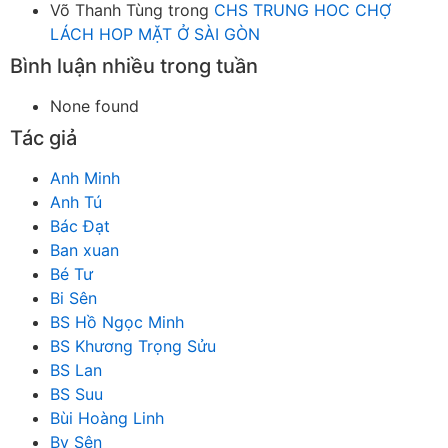
Võ Thanh Tùng
trong
CHS TRUNG HOC CHỢ
LÁCH HOP MẶT Ở SÀI GÒN
Bình luận nhiều trong tuần
None found
Tác giả
Anh Minh
Anh Tú
Bác Đạt
Ban xuan
Bé Tư
Bi Sên
BS Hồ Ngọc Minh
BS Khương Trọng Sửu
BS Lan
BS Suu
Bùi Hoàng Linh
By Sên