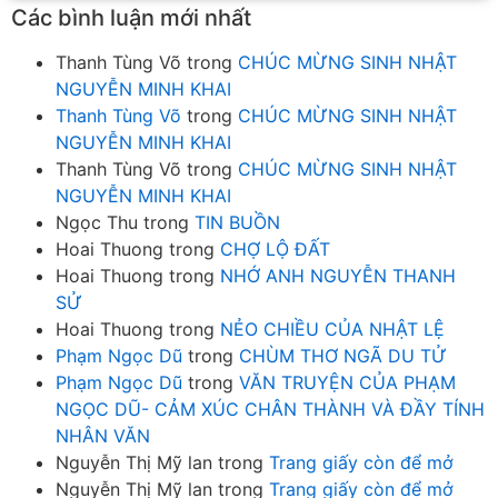
Các bình luận mới nhất
Thanh Tùng Võ
trong
CHÚC MỪNG SINH NHẬT
NGUYỄN MINH KHAI
Thanh Tùng Võ
trong
CHÚC MỪNG SINH NHẬT
NGUYỄN MINH KHAI
Thanh Tùng Võ
trong
CHÚC MỪNG SINH NHẬT
NGUYỄN MINH KHAI
Ngọc Thu
trong
TIN BUỒN
Hoai Thuong
trong
CHỢ LỘ ĐẤT
Hoai Thuong
trong
NHỚ ANH NGUYỄN THANH
SỬ
Hoai Thuong
trong
NẺO CHIỀU CỦA NHẬT LỆ
Phạm Ngọc Dũ
trong
CHÙM THƠ NGÃ DU TỬ
Phạm Ngọc Dũ
trong
VĂN TRUYỆN CỦA PHẠM
NGỌC DŨ- CẢM XÚC CHÂN THÀNH VÀ ĐẦY TÍNH
NHÂN VĂN
Nguyễn Thị Mỹ lan
trong
Trang giấy còn để mở
Nguyễn Thị Mỹ lan
trong
Trang giấy còn để mở