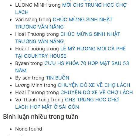
LUONG MINH
trong
MỜI CHS TRUNG HOC CHỢ
LÁCH
Văn Năng
trong
CHÚC MỪNG SINH NHẬT
TRƯỜNG VĂN NĂNG
Hoài Thương
trong
CHÚC MỪNG SINH NHẬT
TRƯỜNG VĂN NĂNG
Hoài Thương
trong
LÊ MỸ HƯƠNG MỜI CÀ PHÊ
TẠI COUNTRY HOUSE
Bysen
trong
CƯU HS KHÓA 70 HOP MẶT SAU 53
NĂM
By sen
trong
TIN BUỒN
Lương Minh
trong
CHUYỆN ĐÒ XE VỀ CHỢ LÁCH
Hoài Thương
trong
CHUYỆN ĐÒ XE VỀ CHỢ LÁCH
Võ Thanh Tùng
trong
CHS TRUNG HOC CHỢ
LÁCH HOP MẶT Ở SÀI GÒN
Bình luận nhiều trong tuần
None found