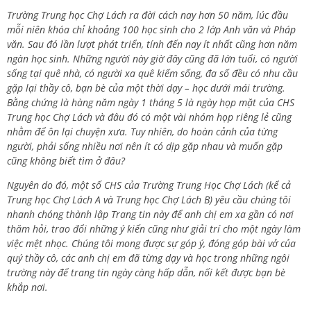
Trường Trung học Chợ Lách ra đời cách nay hơn 50 năm, lúc đầu
mỗi niên khóa chỉ khoảng 100 học sinh cho 2 lớp Anh văn và Pháp
văn. Sau đó lần lượt phát triển, tính đến nay ít nhất cũng hơn năm
ngàn học sinh. Những người này giờ đây cũng đã lớn tuổi, có người
sống tại quê nhà, có người xa quê kiếm sống, đa số đều có nhu cầu
gặp lại thầy cô, bạn bè của một thời dạy – học dưới mái trường.
Bằng chứng là hàng năm ngày 1 tháng 5 là ngày họp mặt của CHS
Trung học Chợ Lách và đâu đó có một vài nhóm họp riêng lẻ cũng
nhằm để ôn lại chuyện xưa. Tuy nhiên, do hoàn cảnh của từng
người, phải sống nhiều nơi nên ít có dịp gặp nhau và muốn gặp
cũng không biết tìm ở đâu?
Nguyên do đó, một số CHS của Trường Trung Học Chợ Lách (kể cả
Trung học Chợ Lách A và Trung học Chợ Lách B) yêu cầu chúng tôi
nhanh chóng thành lập Trang tin này để anh chị em xa gần có nơi
thăm hỏi, trao đổi những ý kiến cũng như giải trí cho một ngày làm
việc mệt nhọc. Chúng tôi mong được sự góp ý, đóng góp bài vở của
quý thầy cô, các anh chị em đã từng dạy và học trong những ngôi
trường này để trang tin ngày càng hấp dẫn, nối kết được bạn bè
khắp nơi.