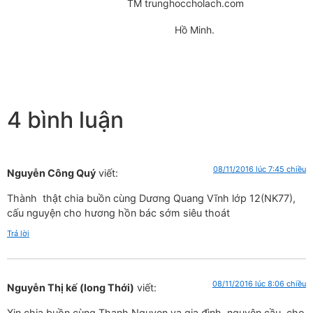
TM trunghoccholach.com
Hồ Minh.
4 bình luận
08/11/2016 lúc 7:45 chiều
Nguyễn Công Quý
viết:
Thành thật chia buồn cùng Dương Quang Vĩnh lớp 12(NK77),
cấu nguyện cho hương hồn bác sớm siêu thoát
Trả lời
08/11/2016 lúc 8:06 chiều
Nguyễn Thị kế (long Thới)
viết:
Xin chia buồn cùng Thanh Nguyen va gia đình, nguyện cầu cho