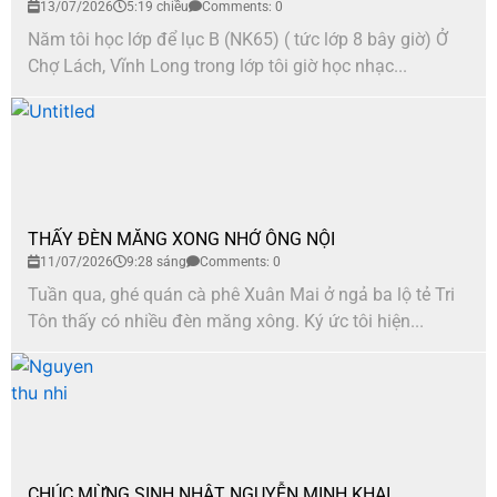
13/07/2026
5:19 chiều
Comments: 0
Năm tôi học lớp để lục B (NK65) ( tức lớp 8 bây giờ) Ở
Chợ Lách, Vĩnh Long trong lớp tôi giờ học nhạc...
THẤY ĐÈN MĂNG XONG NHỚ ÔNG NỘI
11/07/2026
9:28 sáng
Comments: 0
Tuần qua, ghé quán cà phê Xuân Mai ở ngả ba lộ tẻ Tri
Tôn thấy có nhiều đèn măng xông. Ký ức tôi hiện...
CHÚC MỪNG SINH NHẬT NGUYỄN MINH KHAI