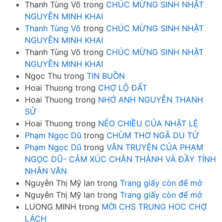
Thanh Tùng Võ
trong
CHÚC MỪNG SINH NHẬT
NGUYỄN MINH KHAI
Thanh Tùng Võ
trong
CHÚC MỪNG SINH NHẬT
NGUYỄN MINH KHAI
Thanh Tùng Võ
trong
CHÚC MỪNG SINH NHẬT
NGUYỄN MINH KHAI
Ngọc Thu
trong
TIN BUỒN
Hoai Thuong
trong
CHỢ LỘ ĐẤT
Hoai Thuong
trong
NHỚ ANH NGUYỄN THANH
SỬ
Hoai Thuong
trong
NẺO CHIỀU CỦA NHẬT LỆ
Phạm Ngọc Dũ
trong
CHÙM THƠ NGÃ DU TỬ
Phạm Ngọc Dũ
trong
VĂN TRUYỆN CỦA PHẠM
NGỌC DŨ- CẢM XÚC CHÂN THÀNH VÀ ĐẦY TÍNH
NHÂN VĂN
Nguyễn Thị Mỹ lan
trong
Trang giấy còn để mở
Nguyễn Thị Mỹ lan
trong
Trang giấy còn để mở
LUONG MINH
trong
MỜI CHS TRUNG HOC CHỢ
LÁCH