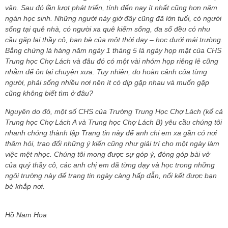
văn. Sau đó lần lượt phát triển, tính đến nay ít nhất cũng hơn năm
ngàn học sinh. Những người này giờ đây cũng đã lớn tuổi, có người
sống tại quê nhà, có người xa quê kiếm sống, đa số đều có nhu
cầu gặp lại thầy cô, bạn bè của một thời dạy – học dưới mái trường.
Bằng chứng là hàng năm ngày 1 tháng 5 là ngày họp mặt của CHS
Trung học Chợ Lách và đâu đó có một vài nhóm họp riêng lẻ cũng
nhằm để ôn lại chuyện xưa. Tuy nhiên, do hoàn cảnh của từng
người, phải sống nhiều nơi nên ít có dịp gặp nhau và muốn gặp
cũng không biết tìm ở đâu?
Nguyên do đó, một số CHS của Trường Trung Học Chợ Lách (kể cả
Trung học Chợ Lách A và Trung học Chợ Lách B) yêu cầu chúng tôi
nhanh chóng thành lập Trang tin này để anh chị em xa gần có nơi
thăm hỏi, trao đổi những ý kiến cũng như giải trí cho một ngày làm
việc mệt nhọc. Chúng tôi mong được sự góp ý, đóng góp bài vở
của quý thầy cô, các anh chị em đã từng dạy và học trong những
ngôi trường này để trang tin ngày càng hấp dẫn, nối kết được bạn
bè khắp nơi.
Hồ Nam Hoa