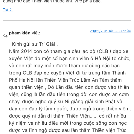
cũng như các Thiền viện thuộc khu vực phía Bắc.
Trả lời
23/03/2015 lúc 3:03 chiều
phạm kiên
viết:
Kính gửi sư Trí Giải .
Năm 2014 con có tham gia câu lạc bộ (CLB ) đạp xe
xuyên Việt do một số bạn sinh viên ở Hà Nội tổ chức,
và con rất may mắn được tham dự cùng các bạn
trong CLB đạp xe xuyên Việt đi từ trung tâm Thành
Phố Hà Nội lên Thiền Viện Trúc Lâm An Tâm thăm
quan thiền viện , Đó Lần đầu tiên con được vào thiền
viện, cũng là lần đầu tiên trong đời con được ăn cơm
chay, được nghe quý sư Ni giảng giải kinh Phật và
dạy con đạo lý làm người, được ngủ trong thiền viện ,
được quý ni dẫn đi thăm Thiền Viện….. có rất nhiều
kỷ niệm và nhiều điều mới trong cuộc sống con học
được và lĩnh ngộ được sau lần thăm Thiền viện Trúc