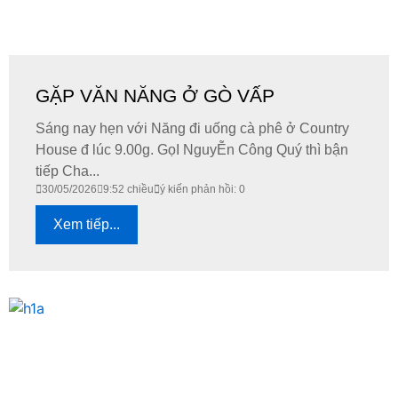
GẶP VĂN NĂNG Ở GÒ VẤP
Sáng nay hẹn với Năng đi uống cà phê ở Country
House đ lúc 9.00g. GọI NguyỄn Công Quý thì bận
tiếp Cha...
30/05/2026
9:52 chiều
ý kiến phản hồi: 0
Xem tiếp...