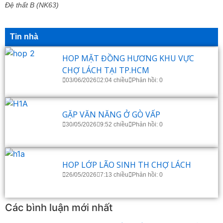
Đệ thất B (NK63)
Tin nhà
HOP MẶT ĐỒNG HƯƠNG KHU VỰC
CHỢ LÁCH TẠI TP.HCM
03/06/2026
2:04 chiều
Phản hồi: 0
GẶP VĂN NĂNG Ở GÒ VẤP
30/05/2026
9:52 chiều
Phản hồi: 0
HOP LỚP LÃO SINH TH CHỢ LÁCH
26/05/2026
7:13 chiều
Phản hồi: 0
Các bình luận mới nhất