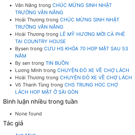
Văn Năng
trong
CHÚC MỪNG SINH NHẬT
TRƯỜNG VĂN NĂNG
Hoài Thương
trong
CHÚC MỪNG SINH NHẬT
TRƯỜNG VĂN NĂNG
Hoài Thương
trong
LÊ MỸ HƯƠNG MỜI CÀ PHÊ
TẠI COUNTRY HOUSE
Bysen
trong
CƯU HS KHÓA 70 HOP MẶT SAU 53
NĂM
By sen
trong
TIN BUỒN
Lương Minh
trong
CHUYỆN ĐÒ XE VỀ CHỢ LÁCH
Hoài Thương
trong
CHUYỆN ĐÒ XE VỀ CHỢ LÁCH
Võ Thanh Tùng
trong
CHS TRUNG HOC CHỢ
LÁCH HOP MẶT Ở SÀI GÒN
Bình luận nhiều trong tuần
None found
Tác giả