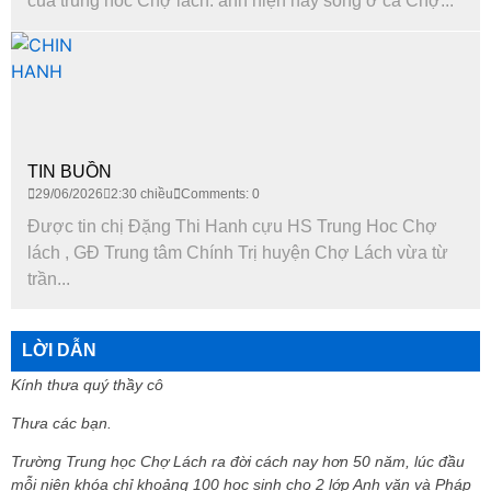
của trung hoc Chợ lách. anh hiện nay sống ỡ cã Chợ...
TIN BUỒN
29/06/2026
2:30 chiều
Comments: 0
Được tin chị Đặng Thi Hanh cựu HS Trung Hoc Chợ
lách , GĐ Trung tâm Chính Trị huyện Chợ Lách vừa từ
trần...
LỜI DẪN
Kính thưa quý thầy cô
Thưa các bạn.
Trường Trung học Chợ Lách ra đời cách nay hơn 50 năm, lúc đầu
mỗi niên khóa chỉ khoảng 100 học sinh cho 2 lớp Anh văn và Pháp