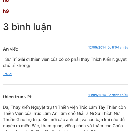
h9
3 bình luận
12/09/2014 lúc 8:04 chiều
An
viết:
Sư Trí Giải ơi,thiền viện của cô có phải thầy Thích Kiến Nguyệt
chủ trì không/
Trả lời
13/09/2014 lúc 9:22 chiều
thien truc
viết:
Dạ, Thầy Kiến Nguyệt trụ trì Thiền viện Trúc Lâm Tây Thiên còn
Thiền Viện của Trúc Lâm An Tâm chỗ Giải là Ni Sư Thích Nữ
Thuần Giác trụ trì ạ. Xin mời các anh chị và các bạn khi nào đủ
duyên ra miền Bắc, tham quan, viếng cảnh và thăm các Chùa