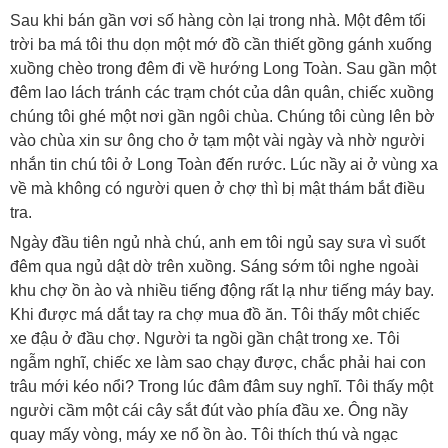
Sau khi bán gần vơi số hàng còn lại trong nhà. Một đêm tối
trời ba má tôi thu dọn một mớ đồ cần thiết gồng gánh xuống
xuồng chèo trong đêm đi về hướng Long Toàn. Sau gần một
đêm lao lách tránh các trạm chót của dân quân, chiếc xuồng
chúng tôi ghé một nơi gần ngôi chùa. Chúng tôi cùng lên bờ
vào chùa xin sư ông cho ở tạm một vài ngày và nhờ người
nhắn tin chú tôi ở Long Toàn đến rước. Lúc nầy ai ở vùng xa
về mà không có người quen ở chợ thì bị mật thám bắt điều
tra.
Ngày đầu tiên ngủ nhà chú, anh em tôi ngủ say sưa vì suốt
đêm qua ngủ dật dờ trên xuồng. Sáng sớm tôi nghe ngoài
khu chợ ồn ào và nhiều tiếng động rất lạ như tiếng máy bay.
Khi được má dắt tay ra chợ mua đồ ăn. Tôi thấy môt chiếc
xe đậu ở đầu chợ. Người ta ngồi gần chật trong xe. Tôi
ngẫm nghĩ, chiếc xe làm sao chạy được, chắc phải hai con
trâu mới kéo nổi? Trong lúc đâm đâm suy nghĩ. Tôi thấy một
người cầm một cái cây sắt đút vào phía đầu xe. Ông nầy
quay mấy vòng, máy xe nổ ồn ào. Tôi thích thú và ngạc