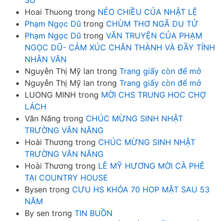
Hoai Thuong
trong
NẺO CHIỀU CỦA NHẬT LỆ
Phạm Ngọc Dũ
trong
CHÙM THƠ NGÃ DU TỬ
Phạm Ngọc Dũ
trong
VĂN TRUYỆN CỦA PHẠM
NGỌC DŨ- CẢM XÚC CHÂN THÀNH VÀ ĐẦY TÍNH
NHÂN VĂN
Nguyễn Thị Mỹ lan
trong
Trang giấy còn để mở
Nguyễn Thị Mỹ lan
trong
Trang giấy còn để mở
LUONG MINH
trong
MỜI CHS TRUNG HOC CHỢ
LÁCH
Văn Năng
trong
CHÚC MỪNG SINH NHẬT
TRƯỜNG VĂN NĂNG
Hoài Thương
trong
CHÚC MỪNG SINH NHẬT
TRƯỜNG VĂN NĂNG
Hoài Thương
trong
LÊ MỸ HƯƠNG MỜI CÀ PHÊ
TẠI COUNTRY HOUSE
Bysen
trong
CƯU HS KHÓA 70 HOP MẶT SAU 53
NĂM
By sen
trong
TIN BUỒN