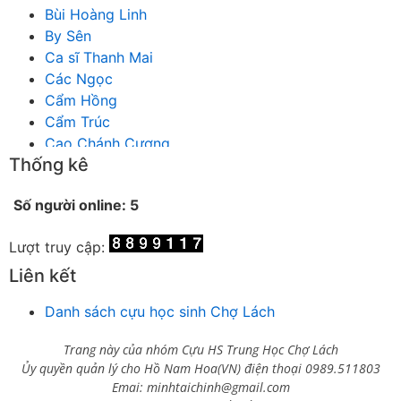
Bùi Hoàng Linh
By Sên
Ca sĩ Thanh Mai
Các Ngọc
Cẩm Hồng
Cẩm Trúc
Cao Chánh Cương
Thống kê
Cao Nhật Quyên
chánh thu
Số người online: 5
Chích Chị
Chiêu Hiền
Lượt truy cập:
Chu Trầm Nguyên Minh
Cò Bằng
Liên kết
Cỏ may
Danh sách cựu học sinh Chợ Lách
Công Bình
Công Hòa
Trang này của nhóm Cựu HS Trung Học Chợ Lách
Công Minh
Ủy quyền quản lý cho Hồ Nam Hoa(VN) điện thoại 0989.511803
Dang Chi
Emai: minhtaichinh@gmail.com
Dao dong