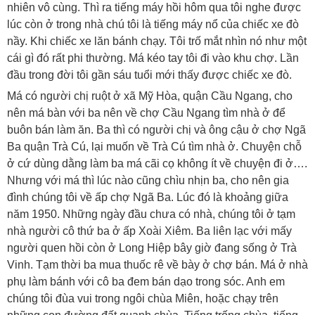
nhiên vô cùng. Thì ra tiếng máy hồi hôm qua tôi nghe được
lúc còn ở trong nhà chú tôi là tiếng máy nổ của chiếc xe đò
nầy. Khi chiếc xe lăn bánh chạy. Tôi trố mắt nhìn nó như một
cái gì đó rất phi thường. Má kéo tay tôi đi vào khu chợ. Lần
đầu trong đời tôi gần sáu tuổi mới thấy được chiếc xe đò.
Má có người chị ruột ở xã Mỹ Hòa, quận Cầu Ngang, cho
nên má bàn với ba nên về chợ Cầu Ngang tìm nhà ở để
buôn bán làm ăn. Ba thì có người chị và ông cậu ở chợ Ngã
Ba quận Trà Cú, lại muốn về Trà Cú tìm nhà ở. Chuyện chỗ
ở cứ dùng dằng làm ba má cãi cọ không ít về chuyện đi ở….
Nhưng với má thì lúc nào cũng chìu nhịn ba, cho nên gia
đình chúng tôi về ấp chợ Ngã Ba. Lúc đó là khoảng giữa
năm 1950. Những ngày đầu chưa có nhà, chúng tôi ở tạm
nhà người cô thứ ba ở ấp Xoài Xiêm. Ba liên lạc với mấy
người quen hồi còn ở Long Hiệp bây giờ đang sống ở Trà
Vinh. Tạm thời ba mua thuốc rê về bày ở chợ bán. Má ở nhà
phụ làm bánh với cô ba đem bán dạo trong sóc. Anh em
chúng tôi đùa vui trong ngôi chùa Miên, hoặc chạy trên