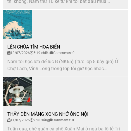
thì không. Năm thứ 10 kể từ khi tôi bắt đầu mua...
LÊN CHÙA TÌM HOA BIỂN
13/07/2026
5:19 chiều
Comments: 0
Năm tôi học lớp để lục B (NK65) ( tức lớp 8 bây giờ) Ở
Chợ Lách, Vĩnh Long trong lớp tôi giờ học nhạc...
THẤY ĐÈN MĂNG XONG NHỚ ÔNG NỘI
11/07/2026
9:28 sáng
Comments: 0
Tuần qua, ghé quán cà phê Xuân Mai ở ngả ba lộ tẻ Tri