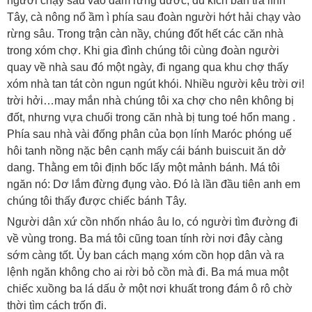
người chạy sâu vào đám rừng đước, du kích bắn trả lính
Tây, cà nông nổ ầm ì phía sau đoàn người hớt hải chạy vào
rừng sâu. Trong trận càn nầy, chúng đốt hết các căn nhà
trong xóm chợ. Khi gia đình chúng tôi cùng đoàn người
quay về nhà sau đó một ngày, đi ngang qua khu chợ thấy
xóm nhà tan tát còn ngun ngút khói. Nhiều người kêu trời ơi!
trời hởi…may mắn nhà chúng tôi xa chợ cho nên không bị
đốt, nhưng vựa chuối trong căn nhà bị tung toé hổn mang .
Phía sau nhà vài đống phân của bọn lính Maróc phóng uế
hôi tanh nồng nặc bên cạnh mấy cái bánh buiscuit ăn dở
dang. Thằng em tôi định bốc lấy một mảnh bánh. Má tôi
ngăn nó: Dơ lắm đừng đụng vào. Đó là lần đầu tiên anh em
chúng tôi thấy được chiếc bánh Tây.
Người dân xứ cồn nhốn nháo âu lo, có người tìm đường đi
về vùng trong. Ba má tôi cũng toan tính rời nơi đây càng
sớm càng tốt. Ủy ban cách mạng xóm cồn họp dân và ra
lệnh ngăn không cho ai rời bỏ cồn mà đi. Ba má mua một
chiếc xuồng ba lá dấu ở một nơi khuất trong đám ô rô chờ
thời tìm cách trốn đi.