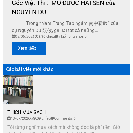
Góc Việt Thi : MƠ ĐƯỢC HÁI SEN của
NGUYỄN DU
Trong “Nam Trung Tạp ngâm 南中雜吟” của
cụ Nguyễn Du 阮攸, ghi lại tất cả những...
05/06/2026
8:36 chiều
ý kiến phản hồi: 0
Xem tiếp...
Các bài viết mới khác
THÍCH MUA SÁCH
13/07/2026
9:09 chiều
Comments: 0
Tôi từng nghĩ mua sách mà không đọc là phí tiền. Giờ