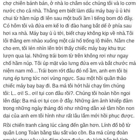
chợ chiên bánh bán, ở nhà lo châm sóc chúng tôi và lo cơm
nước cho cả nhà. Thằng em biết làm dấu máy bay ù ù khi
chui từ hầm núp đi lên sau một buổi ầm ì tiếng bom đó đây.
Có hôm tôi và đứa em kế lo đi đào hang bắt dế ở phía sau
hơi xa nhà. Máy bay ù ù tới, biết chạy không kịp về nhà.Tôi
lôi thằng em nhào xuống một cái hố trống lộ thiên. Nằm che
cho em, tôi lén nhìn lên trời thấy chiếc máy bay khu trục
lượn qua lại. Những trái bom từ trên không rơi như ngay
chổ hầm núp. Tôi úp mặt vào lưng đứa em và bắt chước má
niệm nam mô…Trái bom rớt đâu đó nổ ầm, anh em tôi bị
rung ép tưng tức nơi vùng ngực. Sau một hồi quần thảo
chiếc máy bay bay đi. Ba má tôi hớt hải chạy tìm chúng
tôi: L.. ơi! S.. ơi! tụi con đâu rồi?. Chúng tôi hoàn hồn ngoi
lên đáp: Ba má ơi tụi con ở đây. Những ám ảnh khiếp đảm
trong những ngày tháng đó như những dằn xé tâm hồn non
dại của anh em tôi hình như rất lâu lắm mới hồi phục được.
Rồi chiến tranh càng lúc càng đến gần hơn. Lính đổ bộ từ
quận Long Toàn bằng tàu sắt vào cồn. Ba má cùng đoàn