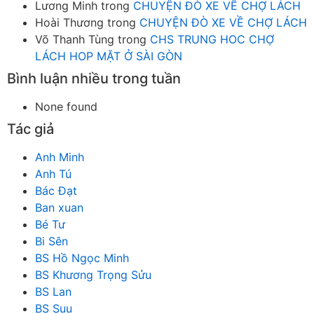
Lương Minh
trong
CHUYỆN ĐÒ XE VỀ CHỢ LÁCH
Hoài Thương
trong
CHUYỆN ĐÒ XE VỀ CHỢ LÁCH
Võ Thanh Tùng
trong
CHS TRUNG HOC CHỢ
LÁCH HOP MẶT Ở SÀI GÒN
Bình luận nhiều trong tuần
None found
Tác giả
Anh Minh
Anh Tú
Bác Đạt
Ban xuan
Bé Tư
Bi Sên
BS Hồ Ngọc Minh
BS Khương Trọng Sửu
BS Lan
BS Suu