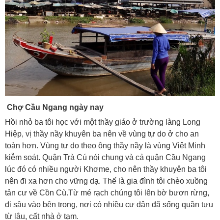
Chợ Cầu Ngang ngày nay
Hồi nhỏ ba tôi học với một thầy giáo ở trường làng Long
Hiệp, vị thầy nầy khuyên ba nên về vùng tự do ở cho an
toàn hơn. Vùng tự do theo ông thầy nầy là vùng Việt Minh
kiễm soát. Quận Trà Cú nói chung và cả quận Cầu Ngang
lúc đó có nhiều người Khơme, cho nên thầy khuyên ba tôi
nên đi xa hơn cho vững dạ. Thế là gia đình tôi chèo xuồng
tản cư về Cồn Cù.Từ mé rạch chúng tôi lên bờ bươn rừng,
đi sâu vào bên trong, nơi có nhiều cư dân đã sống quần tựu
từ lâu, cất nhà ở tạm.