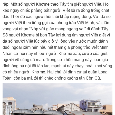
rập. Một số người Khơme theo Tây tìm giết người Việt. Họ
kéo ngay chiếc phảng bắt người Việt lôi ra đồng trống chặt
đầu.Thời đó xác người hôi thối khắp ruộng đồng. Với đa số
người Việt theo tiếng gọi của phong trào Việt Minh, vác tầm
vong vạt nhọn “Nóp với giáo mang ngang vai” đi đánh Tây.
Số người Khơme bị bọn Tây lợi dụng tìm người Việt giết vì
đa số người Việt lúc bấy giờ vì lòng yêu nước muốn đánh
đuổi ngoại xâm nên hầu hết tham gia phong trào Việt Minh.
Nhân cơ hội nầy nhiều người Khơme xấu, cướp của giết
người vô cùng dã man. Trong cơn hổn mang nầy, toàn gia
đình ông bà nội tôi tán lạc, mạnh ai nấy chạy thoát khỏi vùng
có nhiều người Khơme. Hai chú tôi định cư tại quận Long
Toàn, còn ba má tôi thì chèo chống xuống tận Cồn Cù.