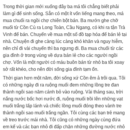
Trong thời gian mới xuống đây ba má tôi chẳng biết phải
làm gì để sinh sống. Sẳn có một ít vốn liếng mang theo, má
mua chuối ra ngồi chợ chiên bột bán. Ba mướn ghe chỡ
muối từ Cồn Cù ra Long Toàn, Cầu Ngang, có khi ra tận Trà
Vinh để bán. Chuyến về mua một số đồ tạp hóa để bán lẻ tại
nhà. Chuyện đi ghe càng lúc càng khó khăn và nguy hiễm,
nên chỉ đi vài chuyến thì ba ngưng đi. Ba mua chuối từ các
gia đình ở trong vùng về dựa bán lẻ cho các người ngồi
chợ. Vốn là một người có máu buôn bán từ nhỏ ba tôi xoay
sở rất khéo, cho nên đời sống gia đình tạm ổn.
Thời gian hơn một năm, đời sống xứ Cồn êm ả trôi qua. Tôi
có những ngày đi ra ruộng muối đem những lồng tre đan
thành ngôi sao năm cánh bỏ vào ruộng. Vài tháng sau, trời
nắng nước bốc hơi nước đi, ruộng muối trồi lên những vạt
muối trắng lấp lánh và chiếc lồng muối đóng theo vành tre
thành ngôi sao muối trắng ngần. Tôi cùng các bạn trẻ mang
về treo trước mái nhà. Tôi cũng có những ngày cùng đứa
em kế và các bạn nhỏ đi đấp chặn những đường nước nhỏ