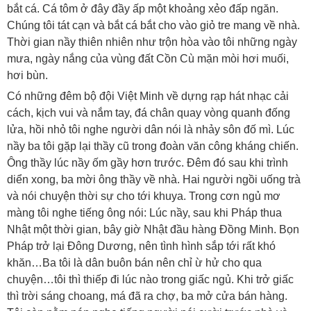
bắt cá. Cá tôm ở đây đầy ấp một khoảng xẻo đấp ngăn.
Chúng tôi tát cạn và bắt cá bắt cho vào giỏ tre mang về nhà.
Thời gian nầy thiên nhiên như trộn hòa vào tôi những ngày
mưa, ngày nắng của vùng đất Cồn Cù mặn mòi hơi muối,
hơi bùn.
Có những đêm bộ đội Việt Minh về dựng rạp hát nhạc cải
cách, kịch vui và nắm tay, đá chân quay vòng quanh đống
lửa, hồi nhỏ tôi nghe người dân nói là nhảy sôn đố mì. Lúc
nầy ba tôi gặp lại thầy cũ trong đoàn văn công kháng chiến.
Ông thầy lúc nầy ốm gầy hơn trước. Đêm đó sau khi trình
diển xong, ba mời ông thầy về nhà. Hai người ngồi uống trà
và nói chuyện thời sự cho tới khuya. Trong cơn ngủ mơ
màng tôi nghe tiếng ông nói: Lúc nầy, sau khi Pháp thua
Nhật một thời gian, bây giờ Nhật đầu hàng Đồng Minh. Bọn
Pháp trở lại Đông Dương, nên tình hình sắp tới rất khó
khăn…Ba tôi là dân buôn bán nên chỉ ừ hử cho qua
chuyện…tôi thì thiếp đi lúc nào trong giấc ngủ. Khi trở giấc
thì trời sáng choang, má đã ra chợ, ba mở cửa bán hàng.