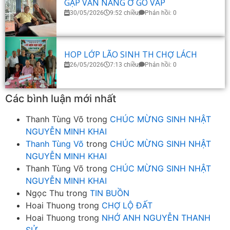
GẶP VĂN NĂNG Ở GÒ VẤP
30/05/2026
9:52 chiều
Phản hồi: 0
HOP LỚP LÃO SINH TH CHỢ LÁCH
26/05/2026
7:13 chiều
Phản hồi: 0
Các bình luận mới nhất
Thanh Tùng Võ
trong
CHÚC MỪNG SINH NHẬT
NGUYỄN MINH KHAI
Thanh Tùng Võ
trong
CHÚC MỪNG SINH NHẬT
NGUYỄN MINH KHAI
Thanh Tùng Võ
trong
CHÚC MỪNG SINH NHẬT
NGUYỄN MINH KHAI
Ngọc Thu
trong
TIN BUỒN
Hoai Thuong
trong
CHỢ LỘ ĐẤT
Hoai Thuong
trong
NHỚ ANH NGUYỄN THANH
SỬ