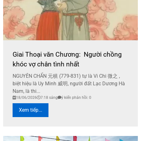
Giai Thoại văn Chương: Người chồng
khóc vợ chân tình nhất
NGUYÊN CHẨN 元稹 (779-831) tự là Vi Chi 微之 ,
biệt hiệu là Uy Minh 威明, người đất Lạc Dương Hà
Nam, là thi...
18/06/2026
7:18 sáng
ý kiến phản hồi: 0
Xem tiếp...