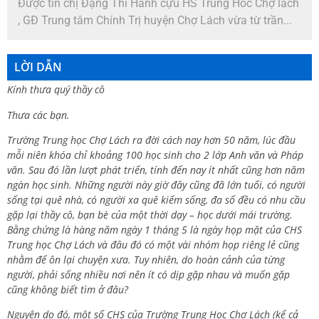
Được tin chị Đặng Thi Hanh cựu HS Trung Hoc Chợ lách
, GĐ Trung tâm Chính Trị huyện Chợ Lách vừa từ trần...
LỜI DẪN
Kính thưa quý thầy cô
Thưa các bạn.
Trường Trung học Chợ Lách ra đời cách nay hơn 50 năm, lúc đầu
mỗi niên khóa chỉ khoảng 100 học sinh cho 2 lớp Anh văn và Pháp
văn. Sau đó lần lượt phát triển, tính đến nay ít nhất cũng hơn năm
ngàn học sinh. Những người này giờ đây cũng đã lớn tuổi, có người
sống tại quê nhà, có người xa quê kiếm sống, đa số đều có nhu cầu
gặp lại thầy cô, bạn bè của một thời dạy – học dưới mái trường.
Bằng chứng là hàng năm ngày 1 tháng 5 là ngày họp mặt của CHS
Trung học Chợ Lách và đâu đó có một vài nhóm họp riêng lẻ cũng
nhằm để ôn lại chuyện xưa. Tuy nhiên, do hoàn cảnh của từng
người, phải sống nhiều nơi nên ít có dịp gặp nhau và muốn gặp
cũng không biết tìm ở đâu?
Nguyên do đó, một số CHS của Trường Trung Học Chợ Lách (kể cả