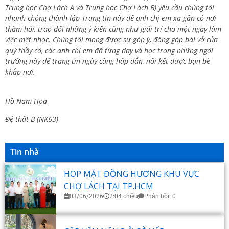
Trung học Chợ Lách A và Trung học Chợ Lách B) yêu cầu chúng tôi
nhanh chóng thành lập Trang tin này để anh chị em xa gần có nơi
thăm hỏi, trao đổi những ý kiến cũng như giải trí cho một ngày làm
việc mệt nhọc. Chúng tôi mong được sự góp ý, đóng góp bài vở của
quý thầy cô, các anh chị em đã từng dạy và học trong những ngôi
trường này để trang tin ngày càng hấp dẫn, nối kết được bạn bè
khắp nơi.
Hồ Nam Hoa
Đệ thất B (NK63)
Tin nhà
HOP MẶT ĐỒNG HƯƠNG KHU VỰC
CHỢ LÁCH TẠI TP.HCM
03/06/2026
2:04 chiều
Phản hồi: 0