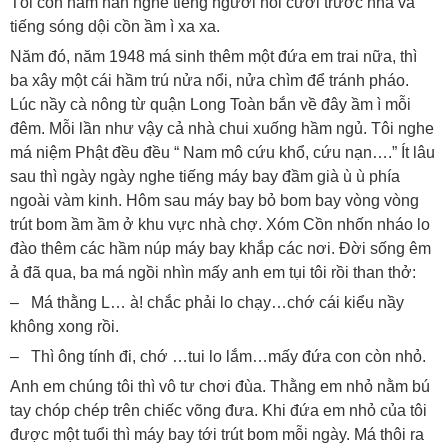
Tôi còn nằm nán nghe tiếng người nói cười trước nhà và
tiếng sóng dội cồn ầm ì xa xa.
Năm đó, năm 1948 má sinh thêm một đứa em trai nữa, thì
ba xây một cái hầm trú nửa nổi, nửa chìm để tránh pháo.
Lúc nầy cà nông từ quận Long Toàn bắn về đây ầm ì mỗi
đêm. Mỗi lần như vậy cả nhà chui xuống hầm ngủ. Tôi nghe
má niệm Phật đều đều “ Nam mô cứu khổ, cứu nạn….” Ít lâu
sau thì ngày ngày nghe tiếng máy bay đầm già ù ù phía
ngoài vàm kinh. Hôm sau máy bay bỏ bom bay vòng vòng
trút bom ầm ầm ở khu vực nhà chợ. Xóm Cồn nhốn nháo lo
đào thêm các hầm núp máy bay khắp các nơi. Đời sống êm
ả đã qua, ba má ngồi nhìn mấy anh em tụi tôi rồi than thở:
– Má thằng L… à! chắc phải lo chạy…chớ cái kiểu nầy
không xong rồi.
– Thì ông tính đi, chớ …tui lo lắm…mấy đứa con còn nhỏ.
Anh em chúng tôi thì vô tư chơi đùa. Thằng em nhỏ nằm bú
tay chóp chép trên chiếc võng đưa. Khi đứa em nhỏ của tôi
được một tuổi thì máy bay tới trút bom mỗi ngày. Má thôi ra