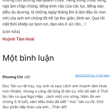
những con đường đất quanh chùa. Tiếng trống chùa, tiếng
ngủ âm chập chùng, tiếng kinh cầu của các lục, tiếng sáo
diều du dương, là những ngày tháng êm ả làm đầu óc non
nớt của anh em chúng tôi trở lại thư giản, bình an. Qua rồi
một thời khiếp sợ bom rơi, đạn réo ở xứ cồn…!
(còn nữa)
Huỳnh Tâm Hoài
Một bình luận
30/05/2014 lúc 11:34 sáng
Phương Chi
viết:
Đọc Tản cư rất hay, tuy sinh ra sau( cách anh Huỳnh tâm Hoài
hơn 10năm, nhưng e cũng đã từng đi tản cư. Hồi đó dân ở Thới
lộc tản cư qua Ngủ Hiệp , cách một con sông. Năm đó em
chừng 5-6 tuổi, năm Mậu thân đã biết ” mùi ” tản cư rồi. Chờ
đọc phần tiếp theo của anh , Thân ái!!!