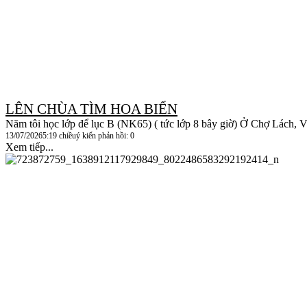
LÊN CHÙA TÌM HOA BIỂN
Năm tôi học lớp để lục B (NK65) ( tức lớp 8 bây giờ) Ở Chợ Lách, Vĩ
13/07/2026
5:19 chiều
ý kiến phản hồi: 0
Xem tiếp...