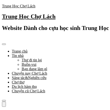
Trung Học Chợ Lách
Trung Học Chợ Lách
Website Dành cho cựu học sinh Trung Họ
Trang chủ
Tin nhà
Thư đi tin lại
Buồn-vui
Bạn đang làm gì
Chuyện nay Chợ Lách
Sáng tác&Nghiên cứu
Chợ thơ
Du lịch hàm thụ
Chuyện cũ Chợ Lách