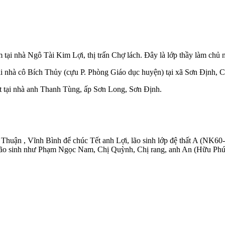
 tại nhà Ngô Tài Kim Lợi, thị trấn Chợ lách. Đây là lớp thầy làm chủ
i nhà cô Bích Thủy (cựu P. Phòng Giáo dục huyện) tại xã Sơn Định, C
t tại nhà anh Thanh Tùng, ấp Sơn Long, Sơn Định.
n , Vĩnh Bình để chúc Tết anh Lợi, lão sinh lớp đệ thất A (NK60-61
các lão sinh như Phạm Ngọc Nam, Chị Quỳnh, Chị rang, anh An (Hữu P