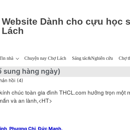
Website Dành cho cựu học 
Lách
Tin nhà
Chuyện nay Chợ Lách
Sáng tác&Nghiên cứu
Chợ t
ổ sung hàng ngày)
hản hồi (4)
nh chúc toàn gia đình THCL.com hưởng trọn một 
i mắn và an lành,<HT>
nh, Phương Chi, Đức Mạnh.