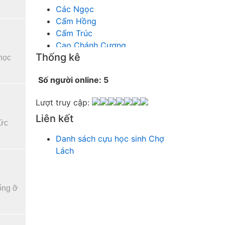
Các Ngọc
Cẩm Hồng
Cẩm Trúc
Cao Chánh Cương
Thống kê
Cao Nhật Quyên
 học
chánh thu
Số người online: 5
Chích Chị
Chiêu Hiền
Lượt truy cập:
Chu Trầm Nguyên Minh
Liên kết
Cò Bằng
 ức
Cỏ may
Danh sách cựu học sinh Chợ
Công Bình
Lách
Công Hòa
Công Minh
Dang Chi
ống ỡ
Dao dong
Diễm Ngọc
Dỗ Chiêu Đức