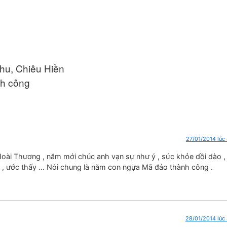
u, Chiêu Hiền
̀nh công
27/01/2014 lúc 
i Thương , năm mới chúc anh vạn sự như ý , sức khỏe dồi dào ,
 , ước thấy … Nói chung là năm con ngựa Mã đáo thành công .
28/01/2014 lúc