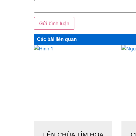
Các bài liên quan
LÊN CHÙA TÌM HOA
C