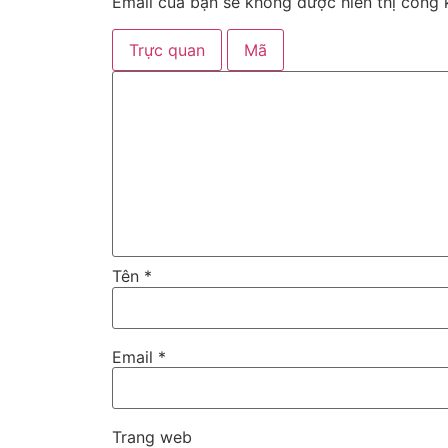
Email của bạn sẽ không được hiển thị công k
Trực quan
Mã
Tên
*
Email
*
Trang web