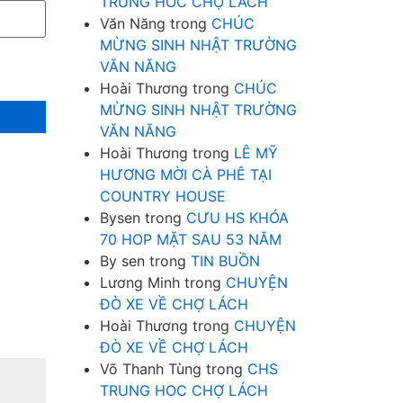
TRUNG HOC CHỢ LÁCH
Văn Năng
trong
CHÚC
MỪNG SINH NHẬT TRƯỜNG
VĂN NĂNG
Hoài Thương
trong
CHÚC
MỪNG SINH NHẬT TRƯỜNG
VĂN NĂNG
Hoài Thương
trong
LÊ MỸ
HƯƠNG MỜI CÀ PHÊ TẠI
COUNTRY HOUSE
Bysen
trong
CƯU HS KHÓA
70 HOP MẶT SAU 53 NĂM
By sen
trong
TIN BUỒN
Lương Minh
trong
CHUYỆN
ĐÒ XE VỀ CHỢ LÁCH
Hoài Thương
trong
CHUYỆN
ĐÒ XE VỀ CHỢ LÁCH
Võ Thanh Tùng
trong
CHS
TRUNG HOC CHỢ LÁCH