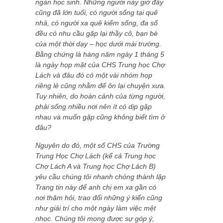
ngàn học sinh. Những người này giờ đây
cũng đã lớn tuổi, có người sống tại quê
nhà, có người xa quê kiếm sống, đa số
đều có nhu cầu gặp lại thầy cô, bạn bè
của một thời dạy – học dưới mái trường.
Bằng chứng là hàng năm ngày 1 tháng 5
là ngày họp mặt của CHS Trung học Chợ
Lách và đâu đó có một vài nhóm họp
riêng lẻ cũng nhằm để ôn lại chuyện xưa.
Tuy nhiên, do hoàn cảnh của từng người,
phải sống nhiều nơi nên ít có dịp gặp
nhau và muốn gặp cũng không biết tìm ở
đâu?
Nguyên do đó, một số CHS của Trường
Trung Học Chợ Lách (kể cả Trung học
Chợ Lách A và Trung học Chợ Lách B)
yêu cầu chúng tôi nhanh chóng thành lập
Trang tin này để anh chị em xa gần có
nơi thăm hỏi, trao đổi những ý kiến cũng
như giải trí cho một ngày làm việc mệt
nhọc. Chúng tôi mong được sự góp ý,