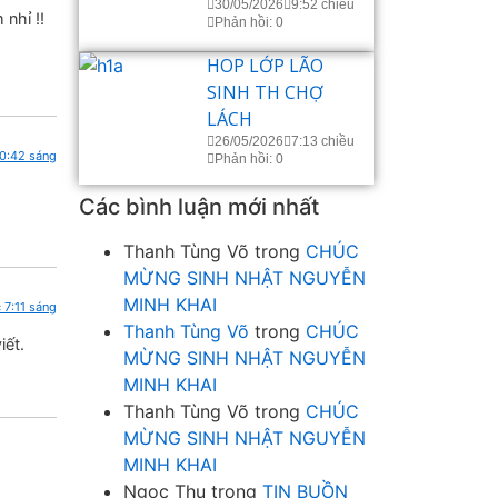
30/05/2026
9:52 chiều
 nhỉ !!
Phản hồi: 0
HOP LỚP LÃO
SINH TH CHỢ
LÁCH
26/05/2026
7:13 chiều
10:42 sáng
Phản hồi: 0
Các bình luận mới nhất
Thanh Tùng Võ
trong
CHÚC
MỪNG SINH NHẬT NGUYỄN
MINH KHAI
 7:11 sáng
Thanh Tùng Võ
trong
CHÚC
iết.
MỪNG SINH NHẬT NGUYỄN
MINH KHAI
Thanh Tùng Võ
trong
CHÚC
MỪNG SINH NHẬT NGUYỄN
MINH KHAI
Ngọc Thu
trong
TIN BUỒN