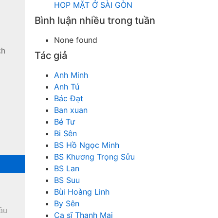
HOP MẶT Ở SÀI GÒN
Bình luận nhiều trong tuần
None found
ch
Tác giả
Anh Minh
Anh Tú
Bác Đạt
Ban xuan
Bé Tư
Bi Sên
BS Hồ Ngọc Minh
BS Khương Trọng Sửu
BS Lan
BS Suu
Bùi Hoàng Linh
By Sên
đầu
Ca sĩ Thanh Mai