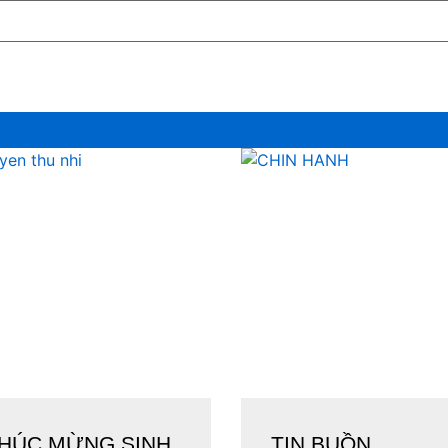
HÚC MỪNG SINH
TIN BUỒN