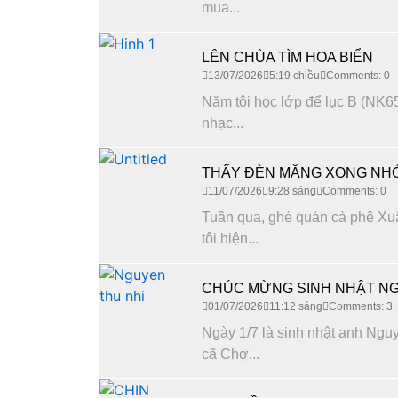
mua...
LÊN CHÙA TÌM HOA BIỂN
13/07/2026
5:19 chiều
Comments: 0
Năm tôi học lớp để lục B (NK65
nhạc...
THẤY ĐÈN MĂNG XONG NHỚ
11/07/2026
9:28 sáng
Comments: 0
Tuần qua, ghé quán cà phê Xuâ
tôi hiện...
CHÚC MỪNG SINH NHẬT NG
01/07/2026
11:12 sáng
Comments: 3
Ngày 1/7 là sinh nhật anh Nguy
cã Chợ...