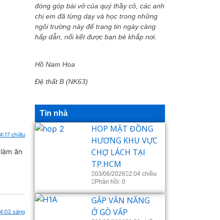
đóng góp bài vở của quý thầy cô, các anh
chị em đã từng dạy và học trong những
ngôi trường này để trang tin ngày càng
hấp dẫn, nối kết được bạn bè khắp nơi.
Hồ Nam Hoa
Đệ thất B (NK63)
Tin nhà
HOP MẶT ĐỒNG
4:17 chiều
HƯƠNG KHU VỰC
CHỢ LÁCH TẠI
 làm ăn
TP.HCM
03/06/2026
2:04 chiều
Phản hồi: 0
GẶP VĂN NĂNG
Ở GÒ VẤP
 4:02 sáng