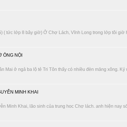
) ( tức lớp 8 bây giờ) Ở Chợ Lách, Vĩnh Long trong lớp tôi giờ
 ÔNG NỘI
n Mai ở ngả ba lộ tẻ Tri Tôn thấy có nhiều đèn măng xông. Ký
UYỄN MINH KHAI
ễn Minh Khai, lão sinh của trung hoc Chợ lách. anh hiện nay s