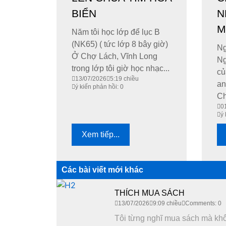
BIỂN
N
M
Năm tôi học lớp để lục B
(NK65) ( tức lớp 8 bây giờ)
Ng
Ở Chợ Lách, Vĩnh Long
Ng
trong lớp tôi giờ học nhạc...
củ
13/07/2026
5:19 chiều
an
ý kiến phản hồi: 0
Ch
0
ý 
Xem tiếp...
Các bài viết mới khác
THÍCH MUA SÁCH
13/07/2026
9:09 chiều
Comments: 0
Tôi từng nghĩ mua sách mà không