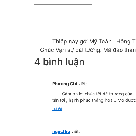
————————————
Thiệp này gởi Mỹ Toàn , Hồng Th
Chúc Vạn sự cát tường, Mã đáo tha
4 bình luận
Phương Chi
viết:
Cảm ơn lời chúc tết dể thương của Hoà
tấn tới , hạnh phúc thăng hoa …Mơ được
Trả lời
ngocthu
viết: