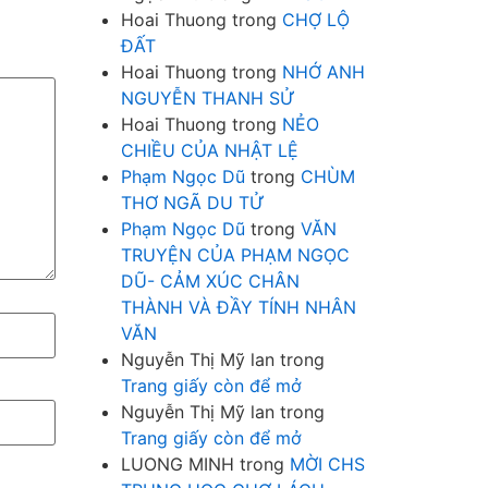
Hoai Thuong
trong
CHỢ LỘ
ĐẤT
Hoai Thuong
trong
NHỚ ANH
NGUYỄN THANH SỬ
Hoai Thuong
trong
NẺO
CHIỀU CỦA NHẬT LỆ
Phạm Ngọc Dũ
trong
CHÙM
THƠ NGÃ DU TỬ
Phạm Ngọc Dũ
trong
VĂN
TRUYỆN CỦA PHẠM NGỌC
DŨ- CẢM XÚC CHÂN
THÀNH VÀ ĐẦY TÍNH NHÂN
VĂN
Nguyễn Thị Mỹ lan
trong
Trang giấy còn để mở
Nguyễn Thị Mỹ lan
trong
Trang giấy còn để mở
LUONG MINH
trong
MỜI CHS