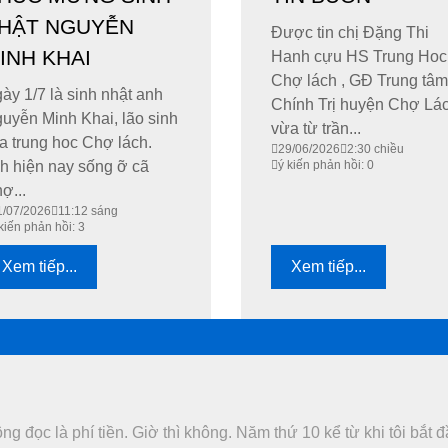
HẬT NGUYỄN
Được tin chị Đặng Thi
INH KHAI
Hanh cựu HS Trung Hoc
Chợ lách , GĐ Trung tâm
ày 1/7 là sinh nhật anh
Chính Trị huyện Chợ Lá
uyễn Minh Khai, lão sinh
vừa từ trần...
a trung hoc Chợ lách.
29/06/2026
2:30 chiều
h hiện nay sống ỡ cã
ý kiến phản hồi: 0
ợ...
1/07/2026
11:12 sáng
kiến phản hồi: 3
Xem tiếp...
Xem tiếp...
 đọc là phí tiền. Giờ thì không. Năm thứ 10 kể từ khi tôi bắt 