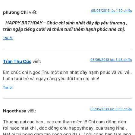
05/05/2013 lúc 1:30 chiều
phương Chi
viết:
HAPPY BRTHDAY – Chúc chị sinh nhật đầy ấp yêu thương ,
tràn ngập tiếng cười và thêm tuổi thêm hạnh phúc nhe chị.
Trả lời
05/05/2013 lúc 3:46 chiều
Trần Thu Cúc
viết:
Em chúc chi Ngoc Thu một sinh nhật đầy hạnh phúc và vui vẻ .
Luôn tươi trẻ và ngày càng yêu đời hơn chị nhé!
Trả lời
05/05/2013 lúc 6:03 chiều
Ngocthusa
viết:
Thuong gui cac ban , cac em than m’en !!! Chi cam dông d’en
roi nuoc mat khi , doc dông chu happythday, cua trang Nha ,
HM oi tui hong dam tan cong ong dau , ( nội công ben tam lang