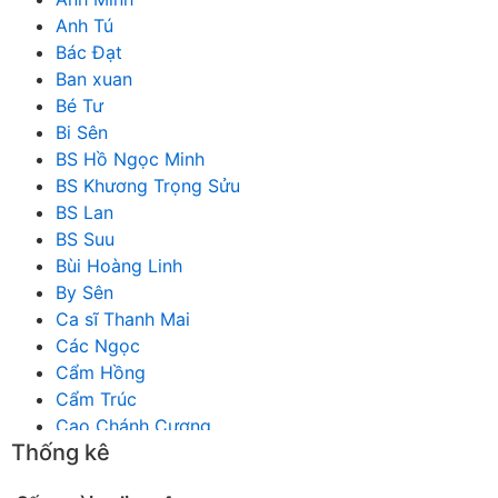
Anh Tú
Bác Đạt
Ban xuan
Bé Tư
Bi Sên
BS Hồ Ngọc Minh
BS Khương Trọng Sửu
BS Lan
BS Suu
Bùi Hoàng Linh
By Sên
Ca sĩ Thanh Mai
Các Ngọc
Cẩm Hồng
Cẩm Trúc
Cao Chánh Cương
Thống kê
Cao Nhật Quyên
chánh thu