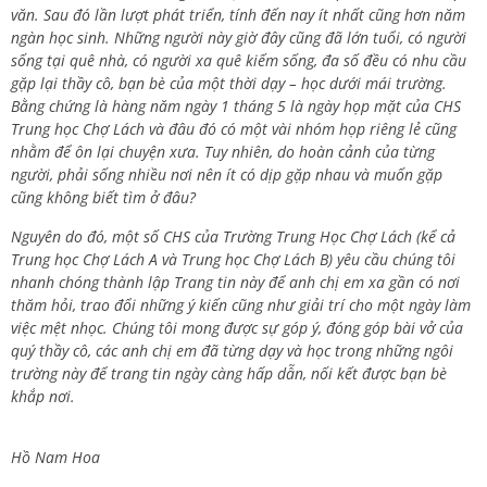
văn. Sau đó lần lượt phát triển, tính đến nay ít nhất cũng hơn năm
ngàn học sinh. Những người này giờ đây cũng đã lớn tuổi, có người
sống tại quê nhà, có người xa quê kiếm sống, đa số đều có nhu cầu
gặp lại thầy cô, bạn bè của một thời dạy – học dưới mái trường.
Bằng chứng là hàng năm ngày 1 tháng 5 là ngày họp mặt của CHS
Trung học Chợ Lách và đâu đó có một vài nhóm họp riêng lẻ cũng
nhằm để ôn lại chuyện xưa. Tuy nhiên, do hoàn cảnh của từng
người, phải sống nhiều nơi nên ít có dịp gặp nhau và muốn gặp
cũng không biết tìm ở đâu?
Nguyên do đó, một số CHS của Trường Trung Học Chợ Lách (kể cả
Trung học Chợ Lách A và Trung học Chợ Lách B) yêu cầu chúng tôi
nhanh chóng thành lập Trang tin này để anh chị em xa gần có nơi
thăm hỏi, trao đổi những ý kiến cũng như giải trí cho một ngày làm
việc mệt nhọc. Chúng tôi mong được sự góp ý, đóng góp bài vở của
quý thầy cô, các anh chị em đã từng dạy và học trong những ngôi
trường này để trang tin ngày càng hấp dẫn, nối kết được bạn bè
khắp nơi.
Hồ Nam Hoa