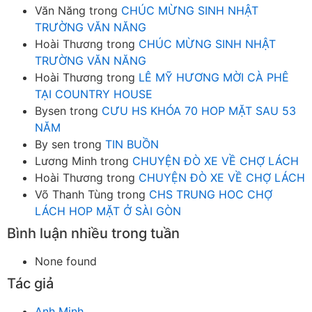
Văn Năng
trong
CHÚC MỪNG SINH NHẬT
TRƯỜNG VĂN NĂNG
Hoài Thương
trong
CHÚC MỪNG SINH NHẬT
TRƯỜNG VĂN NĂNG
Hoài Thương
trong
LÊ MỸ HƯƠNG MỜI CÀ PHÊ
TẠI COUNTRY HOUSE
Bysen
trong
CƯU HS KHÓA 70 HOP MẶT SAU 53
NĂM
By sen
trong
TIN BUỒN
Lương Minh
trong
CHUYỆN ĐÒ XE VỀ CHỢ LÁCH
Hoài Thương
trong
CHUYỆN ĐÒ XE VỀ CHỢ LÁCH
Võ Thanh Tùng
trong
CHS TRUNG HOC CHỢ
LÁCH HOP MẶT Ở SÀI GÒN
Bình luận nhiều trong tuần
None found
Tác giả
Anh Minh