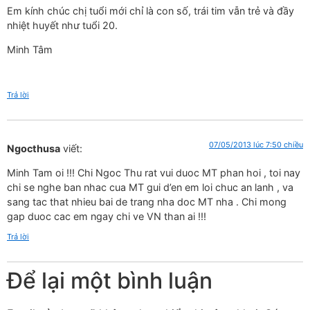
Em kính chúc chị tuổi mới chỉ là con số, trái tim vẫn trẻ và đầy
nhiệt huyết như tuổi 20.
Minh Tâm
Trả lời
07/05/2013 lúc 7:50 chiều
Ngocthusa
viết:
Minh Tam oi !!! Chi Ngoc Thu rat vui duoc MT phan hoi , toi nay
chi se nghe ban nhac cua MT gui d’en em loi chuc an lanh , va
sang tac that nhieu bai de trang nha doc MT nha . Chi mong
gap duoc cac em ngay chi ve VN than ai !!!
Trả lời
Để lại một bình luận