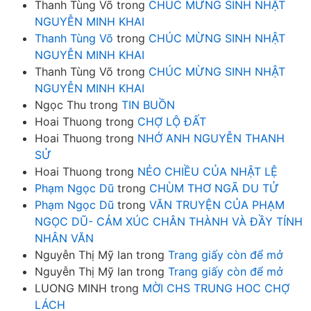
Thanh Tùng Võ
trong
CHÚC MỪNG SINH NHẬT
NGUYỄN MINH KHAI
Thanh Tùng Võ
trong
CHÚC MỪNG SINH NHẬT
NGUYỄN MINH KHAI
Thanh Tùng Võ
trong
CHÚC MỪNG SINH NHẬT
NGUYỄN MINH KHAI
Ngọc Thu
trong
TIN BUỒN
Hoai Thuong
trong
CHỢ LỘ ĐẤT
Hoai Thuong
trong
NHỚ ANH NGUYỄN THANH
SỬ
Hoai Thuong
trong
NẺO CHIỀU CỦA NHẬT LỆ
Phạm Ngọc Dũ
trong
CHÙM THƠ NGÃ DU TỬ
Phạm Ngọc Dũ
trong
VĂN TRUYỆN CỦA PHẠM
NGỌC DŨ- CẢM XÚC CHÂN THÀNH VÀ ĐẦY TÍNH
NHÂN VĂN
Nguyễn Thị Mỹ lan
trong
Trang giấy còn để mở
Nguyễn Thị Mỹ lan
trong
Trang giấy còn để mở
LUONG MINH
trong
MỜI CHS TRUNG HOC CHỢ
LÁCH