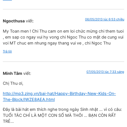
06/05/2013 lúc 6:53 chiều
Ngocthusa
viết:
My Toan men ! Chi Thu cam on em loi chức mừng chi them tuoi
, em sap co ngay vui hy vong chi Ngoc Thu co mặt de cung vui
voi MT chuc em nhung ngay thang vui ve , chi Ngoc Thu
Trả lời
07/05/2013 lúc 7:33 sáng
Minh Tâm
viết:
Chị Thu ơi,
http://mp3.zing.vn/bai-hat/Happy-Birthday-New-Kids-On-
The-Block/IWZE8AEA.html
Đây là bài hát em thích nghe trong ngày Sinh nhật … vì có câu:
TUỔI TÁC CHỈ LÀ MỘT CON SỐ MÀ THÔI … BẠN CÒN RẤT
TRẺ…