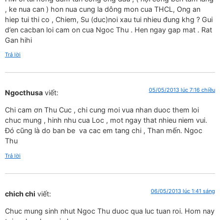
, ke nua can ) hon nua cung la dông mon cua THCL, Ong an
hiep tui thi co , Chiem, Su (duc)noi xau tui nhieu đung khg ? Gui
d’en cacban loi cam on cua Ngoc Thu . Hen ngay gap mat . Rat
Gan hihi
Trả lời
05/05/2013 lúc 7:16 chiều
Ngocthusa
viết:
Chi cam ơn Thu Cuc , chi cung moi vua nhan duoc them loi
chuc mung , hinh nhu cua Loc , mot ngay that nhieu niem vui.
Đó cũng là do ban be va cac em tang chi , Than mến. Ngoc
Thu
Trả lời
06/05/2013 lúc 1:41 sáng
chich chi
viết:
Chuc mung sinh nhut Ngoc Thu duoc qua luc tuan roi. Hom nay