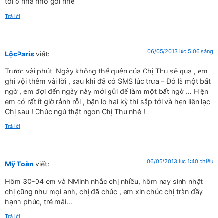
toi o nha nho goi nhe
Trả lời
06/05/2013 lúc 5:06 sáng
LộcParis
viết:
Trước vài phút Ngày không thể quên của Chị Thu sẽ qua , em
ghi vội thêm vài lời , sau khi đã có SMS lúc trưa – Đó là một bất
ngờ , em đợi đến ngày này mới gửi để làm một bất ngờ … Hiện
em có rất ít giờ rảnh rỗi , bận lo hai kỳ thi sắp tới và hẹn liên lạc
Chị sau ! Chúc ngủ thật ngon Chị Thu nhé !
Trả lời
06/05/2013 lúc 1:40 chiều
Mỹ Toàn
viết:
Hôm 30-04 em và NMinh nhắc chị nhiều, hôm nay sinh nhật
chị cũng như mọi anh, chị đã chúc , em xin chúc chị tràn đầy
hạnh phúc, trẻ mãi…
Trả lời